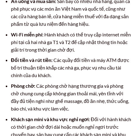
Ăn uống và mua sắm:
Sân bay có nhiều nhà hàng, quán cà
phê phục vụ các món ăn Việt Nam và quốc tế, cũng như
các cửa hàng bán lẻ, cửa hàng miễn thuế với đa dạng sản
phẩm từ quà lưu niệm đến hàng hiệu.
Wi-Fi miễn phí:
Hành khách có thể truy cập internet miễn
phí tại cả hai nhà ga T1 và T2 để cập nhật thông tin hoặc
giải trí trong thời gian chờ đợi.
Đổi tiền và rút tiền:
Các quầy đổi tiền và máy ATM được
bố trí thuận tiện khắp các nhà ga, phục vụ nhu cầu tài
chính của du khách.
Phòng chờ:
Các phòng chờ hạng thương gia và phòng
chờ chung cung cấp không gian thoải mái, yên tĩnh với
đầy đủ tiện nghi như ghế massage, đồ ăn nhẹ, thức uống,
báo chí, và khu vực làm việc.
Khách sạn mini và khu vực nghỉ ngơi:
Đối với hành khách
có thời gian chờ đợi dài hoặc muốn nghỉ ngơi trước
chuyến bay, sân bay cung cấp các khách sạn mini và khu