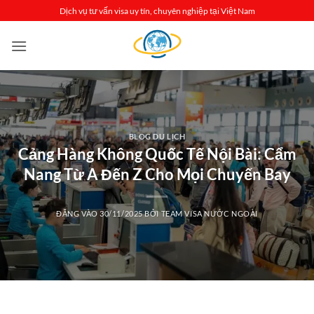
Bỏ
Dịch vụ tư vấn visa uy tín, chuyên nghiệp tại Việt Nam
qua
nội
dung
BLOG DU LỊCH
Cảng Hàng Không Quốc Tế Nội Bài: Cẩm
Nang Từ A Đến Z Cho Mọi Chuyến Bay
ĐĂNG VÀO
30/11/2025
BỞI
TEAM VISA NƯỚC NGOÀI