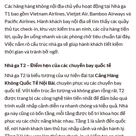
Các hãng hàng không nội địa chủ yếu hoạt động tại Nhà ga
T1 bao gồm Vietnam Airlines, Vietjet Air, Bamboo Airways và
Pacific Airlines. Hành khách bay nội địa sẽ tìm thấy các quầy
thủ tục check-in, khu vực kiểm tra an ninh, các cửa hàng tiện
lợi, quầy ăn uống nhanh và các phòng chờ tiêu chuẩn tại đây.
Việc nắm rõ cấu trúc nhà ga sẽ giúp hành khách tiết kiệm
thời gian và tránh bỡ ngỡ.
Nhà ga T2 – Điểm hẹn của các chuyến bay quốc tế
Nhà ga T2 là biểu tượng của sự hiện đại tại
Cảng Hàng
Không Quốc Tế Nội Bài
, chuyên phục vụ các chuyến bay
quốc tế. Với kiến trúc ấn tượng và không gian rộng rãi, T2
được trang bị các công nghệ tiên tiến nhất để đảm bảo quá
trình xuất nhập cảnh diễn ra nhanh chóng và hiệu quả. Nhà
ga này cũng có bốn tầng, mỗi tầng được bố trí khoa học để
phục vụ các chức năng khác nhau. Tầng 1 là sảnh đến quốc
tế, nơi hành khách làm thủ tục nhập cảnh và nhận hành lý.
Tầng 2 là khu vực làm thủ tục check-in và kiểm tra an ninh