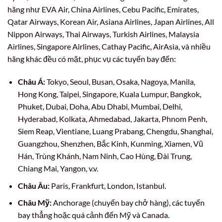
hãng như EVA Air, China Airlines, Cebu Pacific, Emirates,
Qatar Airways, Korean Air, Asiana Airlines, Japan Airlines, All
Nippon Airways, Thai Airways, Turkish Airlines, Malaysia
Airlines, Singapore Airlines, Cathay Pacific, AirAsia, và nhiều
hãng khác đều có mặt, phục vụ các tuyến bay đến:
Châu Á:
Tokyo, Seoul, Busan, Osaka, Nagoya, Manila,
Hong Kong, Taipei, Singapore, Kuala Lumpur, Bangkok,
Phuket, Dubai, Doha, Abu Dhabi, Mumbai, Delhi,
Hyderabad, Kolkata, Ahmedabad, Jakarta, Phnom Penh,
Siem Reap, Vientiane, Luang Prabang, Chengdu, Shanghai,
Guangzhou, Shenzhen, Bắc Kinh, Kunming, Xiamen, Vũ
Hán, Trùng Khánh, Nam Ninh, Cao Hùng, Đài Trung,
Chiang Mai, Yangon, v.v.
Châu Âu:
Paris, Frankfurt, London, Istanbul.
Châu Mỹ:
Anchorage (chuyến bay chở hàng), các tuyến
bay thẳng hoặc quá cảnh đến Mỹ và Canada.