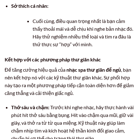
Sở thích cá nhân:
Cuối cùng, điều quan trọng nhất là bạn cảm
thấy thoải mái và dễ chịu khi nghe bản nhạc đó.
Hãy thử nghiệm nhiều thể loại và tìm ra đâu là
thứ thực sự “hợp” với mình.
Kết hợp với các phương pháp thư giãn khác
Để tăng cường hiệu quả của
nhạc spa thư giãn để ngủ
, bạn
nên kết hợp nó với các kỹ thuật thư giãn khác. Sự phối hợp
này tạo ra một phương pháp tiếp cận toàn diện hơn để giảm
căng thẳng và cải thiện giấc ngủ.
Thở sâu và chậm:
Trước khi nghe nhạc, hãy thực hành vài
phút hít thở sâu bằng bụng. Hít vào chậm qua mũi, giữ vài
giây, và thở ra từ từ qua miệng. Kỹ thuật này giúp làm
chậm nhịp tim và kích hoạt hệ thần kinh đối giao cảm,
chuẩn bị cơ thể cho trạng thái thư giãn.