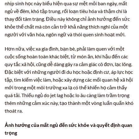
nhịp sinh học này biểu hiện qua sự mệt mỏi ban ngày, mất
ngủ về đêm, khó tập trung, rối loạn tiêu hóa và thậm chí là
thay đổi tâm trạng. Điều này không chỉ ảnh hưởng đến sức
khỏe thể chất mà còn cản trở khả năng thích nghi của một
người với văn hóa, ngôn ngữ và thói quen sinh hoạt mới.
Hơn nữa, việc xa gia đình, bạn bè, phải làm quen với một
cuộc sống hoàn toàn khác biệt, từ món ăn, khí hậu đến các
quy tắc xã hội, cũng dễ dàng gây ra cảm giác cô đơn, lạc lõng.
Đặc biệt với những người đi du học hoặc định cư, áp lực học
tập, tìm kiếm việc làm, hoặc xây dựng các mối quan hệ xã hội
mới trong một môi trường xa lạ có thể khiến họ cảm thấy
quá tải. Thiếu ngủ do jet lag hoặc lo âu càng làm trầm trọng
thêm những cảm xúc này, tạo thành một vòng luẩn quẩn khó
thoát ra.
Ảnh hưởng của mất ngủ đến sức khỏe và quyết định quan
trọng