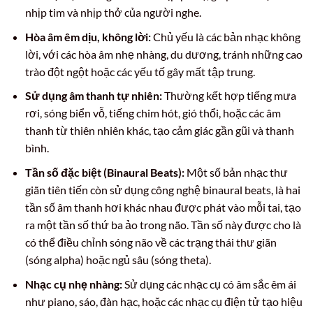
nhịp tim và nhịp thở của người nghe.
Hòa âm êm dịu, không lời:
Chủ yếu là các bản nhạc không
lời, với các hòa âm nhẹ nhàng, du dương, tránh những cao
trào đột ngột hoặc các yếu tố gây mất tập trung.
Sử dụng âm thanh tự nhiên:
Thường kết hợp tiếng mưa
rơi, sóng biển vỗ, tiếng chim hót, gió thổi, hoặc các âm
thanh từ thiên nhiên khác, tạo cảm giác gần gũi và thanh
bình.
Tần số đặc biệt (Binaural Beats):
Một số bản nhạc thư
giãn tiên tiến còn sử dụng công nghệ binaural beats, là hai
tần số âm thanh hơi khác nhau được phát vào mỗi tai, tạo
ra một tần số thứ ba ảo trong não. Tần số này được cho là
có thể điều chỉnh sóng não về các trạng thái thư giãn
(sóng alpha) hoặc ngủ sâu (sóng theta).
Nhạc cụ nhẹ nhàng:
Sử dụng các nhạc cụ có âm sắc êm ái
như piano, sáo, đàn hạc, hoặc các nhạc cụ điện tử tạo hiệu