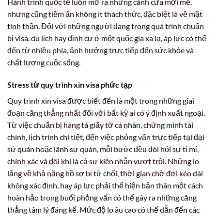
Hành trình quốc tế luôn mở ra những cánh cửa mới mẻ,
nhưng cũng tiềm ẩn không ít thách thức, đặc biệt là về mặt
tinh thần. Đối với những người đang trong quá trình chuẩn
bị visa, du lịch hay định cư ở một quốc gia xa lạ, áp lực có thể
đến từ nhiều phía, ảnh hưởng trực tiếp đến sức khỏe và
chất lượng cuộc sống.
Stress từ quy trình xin visa phức tạp
Quy trình xin visa được biết đến là một trong những giai
đoạn căng thẳng nhất đối với bất kỳ ai có ý định xuất ngoại.
Từ việc chuẩn bị hàng tá giấy tờ cá nhân, chứng minh tài
chính, lịch trình chi tiết, đến việc phỏng vấn trực tiếp tại đại
sứ quán hoặc lãnh sự quán, mỗi bước đều đòi hỏi sự tỉ mỉ,
chính xác và đôi khi là cả sự kiên nhẫn vượt trội. Những lo
lắng về khả năng hồ sơ bị từ chối, thời gian chờ đợi kéo dài
không xác định, hay áp lực phải thể hiện bản thân một cách
hoàn hảo trong buổi phỏng vấn có thể gây ra những căng
thẳng tâm lý đáng kể. Mức độ lo âu cao có thể dẫn đến các