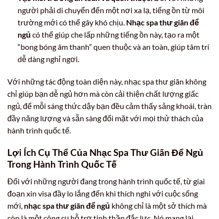
người phải di chuyển đến một nơi xa lạ, tiếng ồn từ môi
trường mới có thể gây khó chịu.
Nhạc spa thư giãn để
ngủ
có thể giúp che lấp những tiếng ồn này, tạo ra một
“bong bóng âm thanh” quen thuộc và an toàn, giúp tâm trí
dễ dàng nghỉ ngơi.
Với những tác động toàn diện này, nhạc spa thư giãn không
chỉ giúp bạn dễ ngủ hơn mà còn cải thiện chất lượng giấc
ngủ, để mỗi sáng thức dậy bạn đều cảm thấy sảng khoái, tràn
đầy năng lượng và sẵn sàng đối mặt với mọi thử thách của
hành trình quốc tế.
Lợi Ích Cụ Thể Của Nhạc Spa Thư Giãn Để Ngủ
Trong Hành Trình Quốc Tế
Đối với những người đang trong hành trình quốc tế, từ giai
đoạn xin visa đầy lo lắng đến khi thích nghi với cuộc sống
mới,
nhạc spa thư giãn để ngủ
không chỉ là một sở thích mà
còn là một công cụ hỗ trợ tinh thần đắc lực. Nó mang lại