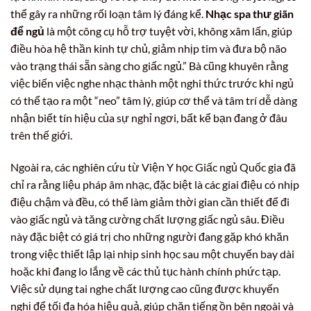
thể gây ra những rối loạn tâm lý đáng kể.
Nhạc spa thư giãn
để ngủ
là một công cụ hỗ trợ tuyệt vời, không xâm lấn, giúp
điều hòa hệ thần kinh tự chủ, giảm nhịp tim và đưa bộ não
vào trạng thái sẵn sàng cho giấc ngủ.” Bà cũng khuyên rằng
việc biến việc nghe nhạc thành một nghi thức trước khi ngủ
có thể tạo ra một “neo” tâm lý, giúp cơ thể và tâm trí dễ dàng
nhận biết tín hiệu của sự nghỉ ngơi, bất kể bạn đang ở đâu
trên thế giới.
Ngoài ra, các nghiên cứu từ Viện Y học Giấc ngủ Quốc gia đã
chỉ ra rằng liệu pháp âm nhạc, đặc biệt là các giai điệu có nhịp
điệu chậm và đều, có thể làm giảm thời gian cần thiết để đi
vào giấc ngủ và tăng cường chất lượng giấc ngủ sâu. Điều
này đặc biệt có giá trị cho những người đang gặp khó khăn
trong việc thiết lập lại nhịp sinh học sau một chuyến bay dài
hoặc khi đang lo lắng về các thủ tục hành chính phức tạp.
Việc sử dụng tai nghe chất lượng cao cũng được khuyến
nghị để tối đa hóa hiệu quả, giúp chặn tiếng ồn bên ngoài và