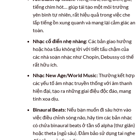
tiếng chim hót… giúp tái tạo một môi trường
yên bình tự nhiên, rất hiệu quả trong việc che
lấp tiếng ồn xung quanh và mang lại cảm giác an
toàn.
Nhạc cổ điển nhẹ nhàng:
Các bản giao hưởng
hoặc hòa tấu không lời với tiết tấu chậm của
các nhà soạn nhạc như Chopin, Debussy có thể
rất hữu ích.
Nhạc New Age/World Music:
Thường kết hợp
các yếu tố âm nhạc truyền thống với âm thanh
hiện đại, tạo ra những giai điệu độc đáo, mang
tính xoa dịu.
Binaural Beats:
Nếu bạn muốn đi sâu hơn vào
việc điều chỉnh sóng não, hãy tìm các bản nhạc
có chứa binaural beats ở tần số alpha (thư giãn)
hoặc theta (ngủ sâu). Đảm bảo sử dụng tai nghe