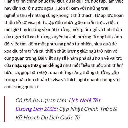
Hành trình chinh phục thế giới, dù là du lịch, học tập, làm việc
hay định cư ở nước ngoài, luôn đi kèm với những trải
nghiệm thú vị nhưng cũng không ít thử thách. Từ áp lực hoàn
thiện hồ sơ visa phức tạp đến những đêm trằn trọc vì lệch
múi giờ hay lo lắng về môi trường mới, giấc ngủ và tinh thần
của người đi xa thường xuyên bị ảnh hưởng. Trong bối cảnh
đó, việc tìm kiếm một phương pháp tự nhiên, hiệu quả để
xoa dịu tâm trí và cải thiện chất lượng giấc ngủ trở nên vô
cùng quan trọng. Bài viết này sẽ khám phá sâu hơn về vai trò
của
nhạc spa thư giãn để ngủ
như một “liều thuốc tinh thần”
hữu ích, giúp bạn vượt qua những căng thẳng thường gặp
trong quá trình chuẩn bị visa và thích nghi nhanh chóng với
cuộc sống quốc tế.
Có thể bạn quan tâm:
Lịch Nghỉ Tết
Dương Lịch 2025
: Cập Nhật Chính Thức &
Kế Hoạch Du Lịch Quốc Tế