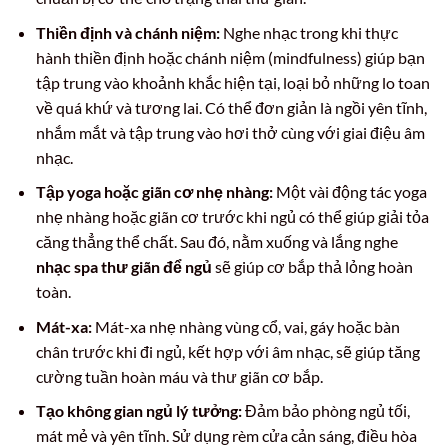
Thiền định và chánh niệm:
Nghe nhạc trong khi thực
hành thiền định hoặc chánh niệm (mindfulness) giúp bạn
tập trung vào khoảnh khắc hiện tại, loại bỏ những lo toan
về quá khứ và tương lai. Có thể đơn giản là ngồi yên tĩnh,
nhắm mắt và tập trung vào hơi thở cùng với giai điệu âm
nhạc.
Tập yoga hoặc giãn cơ nhẹ nhàng:
Một vài động tác yoga
nhẹ nhàng hoặc giãn cơ trước khi ngủ có thể giúp giải tỏa
căng thẳng thể chất. Sau đó, nằm xuống và lắng nghe
nhạc spa thư giãn để ngủ
sẽ giúp cơ bắp thả lỏng hoàn
toàn.
Mát-xa:
Mát-xa nhẹ nhàng vùng cổ, vai, gáy hoặc bàn
chân trước khi đi ngủ, kết hợp với âm nhạc, sẽ giúp tăng
cường tuần hoàn máu và thư giãn cơ bắp.
Tạo không gian ngủ lý tưởng:
Đảm bảo phòng ngủ tối,
mát mẻ và yên tĩnh. Sử dụng rèm cửa cản sáng, điều hòa