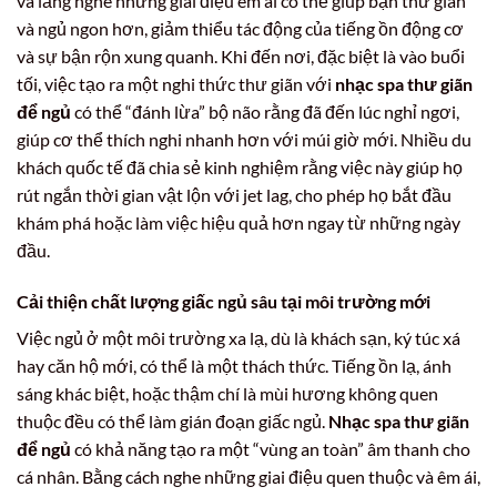
và lắng nghe những giai điệu êm ái có thể giúp bạn thư giãn
và ngủ ngon hơn, giảm thiểu tác động của tiếng ồn động cơ
và sự bận rộn xung quanh. Khi đến nơi, đặc biệt là vào buổi
tối, việc tạo ra một nghi thức thư giãn với
nhạc spa thư giãn
để ngủ
có thể “đánh lừa” bộ não rằng đã đến lúc nghỉ ngơi,
giúp cơ thể thích nghi nhanh hơn với múi giờ mới. Nhiều du
khách quốc tế đã chia sẻ kinh nghiệm rằng việc này giúp họ
rút ngắn thời gian vật lộn với jet lag, cho phép họ bắt đầu
khám phá hoặc làm việc hiệu quả hơn ngay từ những ngày
đầu.
Cải thiện chất lượng giấc ngủ sâu tại môi trường mới
Việc ngủ ở một môi trường xa lạ, dù là khách sạn, ký túc xá
hay căn hộ mới, có thể là một thách thức. Tiếng ồn lạ, ánh
sáng khác biệt, hoặc thậm chí là mùi hương không quen
thuộc đều có thể làm gián đoạn giấc ngủ.
Nhạc spa thư giãn
để ngủ
có khả năng tạo ra một “vùng an toàn” âm thanh cho
cá nhân. Bằng cách nghe những giai điệu quen thuộc và êm ái,