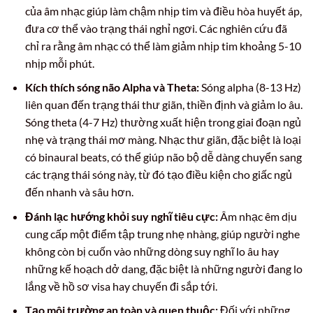
của âm nhạc giúp làm chậm nhịp tim và điều hòa huyết áp,
đưa cơ thể vào trạng thái nghỉ ngơi. Các nghiên cứu đã
chỉ ra rằng âm nhạc có thể làm giảm nhịp tim khoảng 5-10
nhịp mỗi phút.
Kích thích sóng não Alpha và Theta:
Sóng alpha (8-13 Hz)
liên quan đến trạng thái thư giãn, thiền định và giảm lo âu.
Sóng theta (4-7 Hz) thường xuất hiện trong giai đoạn ngủ
nhẹ và trạng thái mơ màng. Nhạc thư giãn, đặc biệt là loại
có binaural beats, có thể giúp não bộ dễ dàng chuyển sang
các trạng thái sóng này, từ đó tạo điều kiện cho giấc ngủ
đến nhanh và sâu hơn.
Đánh lạc hướng khỏi suy nghĩ tiêu cực:
Âm nhạc êm dịu
cung cấp một điểm tập trung nhẹ nhàng, giúp người nghe
không còn bị cuốn vào những dòng suy nghĩ lo âu hay
những kế hoạch dở dang, đặc biệt là những người đang lo
lắng về hồ sơ visa hay chuyến đi sắp tới.
Tạo môi trường an toàn và quen thuộc:
Đối với những