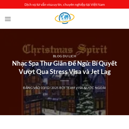
Bỏ
Dịch vụ tư vấn visa uy tín, chuyên nghiệp tại Việt Nam
qua
nội
dung
BLOG DU LỊCH
Nhạc Spa Thư Giãn Để Ngủ: Bí Quyết
Vượt Qua Stress Visa và Jet Lag
ĐĂNG VÀO
03/12/2025
BỞI
TEAM VISA NƯỚC NGOÀI