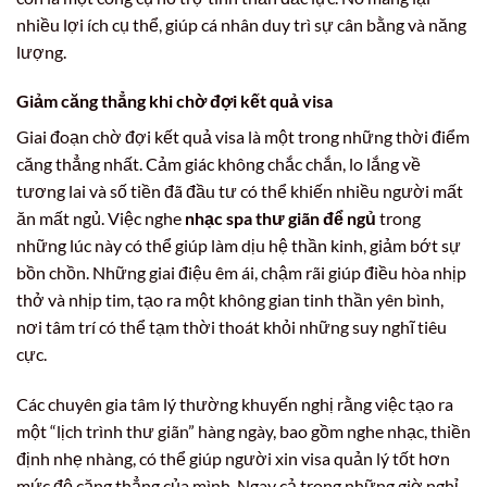
nhiều lợi ích cụ thể, giúp cá nhân duy trì sự cân bằng và năng
lượng.
Giảm căng thẳng khi chờ đợi kết quả visa
Giai đoạn chờ đợi kết quả visa là một trong những thời điểm
căng thẳng nhất. Cảm giác không chắc chắn, lo lắng về
tương lai và số tiền đã đầu tư có thể khiến nhiều người mất
ăn mất ngủ. Việc nghe
nhạc spa thư giãn để ngủ
trong
những lúc này có thể giúp làm dịu hệ thần kinh, giảm bớt sự
bồn chồn. Những giai điệu êm ái, chậm rãi giúp điều hòa nhịp
thở và nhịp tim, tạo ra một không gian tinh thần yên bình,
nơi tâm trí có thể tạm thời thoát khỏi những suy nghĩ tiêu
cực.
Các chuyên gia tâm lý thường khuyến nghị rằng việc tạo ra
một “lịch trình thư giãn” hàng ngày, bao gồm nghe nhạc, thiền
định nhẹ nhàng, có thể giúp người xin visa quản lý tốt hơn
mức độ căng thẳng của mình. Ngay cả trong những giờ nghỉ