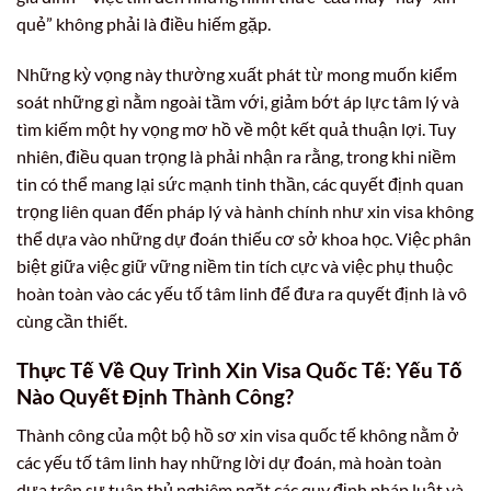
quẻ” không phải là điều hiếm gặp.
Những kỳ vọng này thường xuất phát từ mong muốn kiểm
soát những gì nằm ngoài tầm với, giảm bớt áp lực tâm lý và
tìm kiếm một hy vọng mơ hồ về một kết quả thuận lợi. Tuy
nhiên, điều quan trọng là phải nhận ra rằng, trong khi niềm
tin có thể mang lại sức mạnh tinh thần, các quyết định quan
trọng liên quan đến pháp lý và hành chính như xin visa không
thể dựa vào những dự đoán thiếu cơ sở khoa học. Việc phân
biệt giữa việc giữ vững niềm tin tích cực và việc phụ thuộc
hoàn toàn vào các yếu tố tâm linh để đưa ra quyết định là vô
cùng cần thiết.
Thực Tế Về Quy Trình Xin Visa Quốc Tế: Yếu Tố
Nào Quyết Định Thành Công?
Thành công của một bộ hồ sơ xin visa quốc tế không nằm ở
các yếu tố tâm linh hay những lời dự đoán, mà hoàn toàn
dựa trên sự tuân thủ nghiêm ngặt các quy định pháp luật và