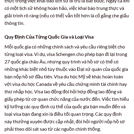
thực trong việc khai báo lịch sử di trú là bắt buộc. Ngay cả khi
có một lịch sử không hoàn hảo, việc khai báo trung thực và
giải trình rõ ràng (nếu có thể) vẫn tốt hơn là cố gắng che giấu
thông tin.
Quy Định Của Từng Quốc Gia và Loại Visa
Mỗi quốc gia có những chính sách và yêu cầu riêng biệt cho
từng loại visa. Ví dụ, visa Schengen cho phép bạn đi lại trong
27 quốc gia châu Âu, nhưng quy trình và hồ sơ có thể có
những khác biệt nhỏ tùy thuộc vào Đại sứ quán của quốc gia
bạn nộp hồ sơ đầu tiên. Visa du học Mỹ sẽ khác hoàn toàn
với visa du học Canada về yêu cầu chứng minh tài chính hay
thư nhập học. Visa lao động đòi hỏi hợp đồng lao động và
giấy phép từ cơ quan chức năng của nước đến. Việc tìm hiểu
kỹ lưỡng các quy định cụ thể của quốc gia bạn muốn đến và
loại visa bạn đang xin là điều tối quan trọng. Các quy định
này thường xuyên được cập nhật, đòi hỏi người nộp hồ sơ
phải theo dõi sát sao từ các nguồn chính thống.