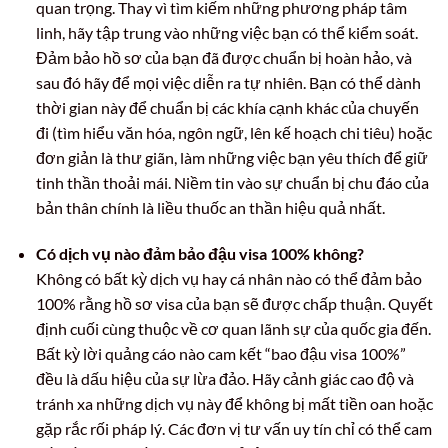
quan trọng. Thay vì tìm kiếm những phương pháp tâm
linh, hãy tập trung vào những việc bạn có thể kiểm soát.
Đảm bảo hồ sơ của bạn đã được chuẩn bị hoàn hảo, và
sau đó hãy để mọi việc diễn ra tự nhiên. Bạn có thể dành
thời gian này để chuẩn bị các khía cạnh khác của chuyến
đi (tìm hiểu văn hóa, ngôn ngữ, lên kế hoạch chi tiêu) hoặc
đơn giản là thư giãn, làm những việc bạn yêu thích để giữ
tinh thần thoải mái. Niềm tin vào sự chuẩn bị chu đáo của
bản thân chính là liều thuốc an thần hiệu quả nhất.
Có dịch vụ nào đảm bảo đậu visa 100% không?
Không có bất kỳ dịch vụ hay cá nhân nào có thể đảm bảo
100% rằng hồ sơ visa của bạn sẽ được chấp thuận. Quyết
định cuối cùng thuộc về cơ quan lãnh sự của quốc gia đến.
Bất kỳ lời quảng cáo nào cam kết “bao đậu visa 100%”
đều là dấu hiệu của sự lừa đảo. Hãy cảnh giác cao độ và
tránh xa những dịch vụ này để không bị mất tiền oan hoặc
gặp rắc rối pháp lý. Các đơn vị tư vấn uy tín chỉ có thể cam