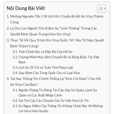
Nội Dung Bài Viết
Những Nguyên Tắc Cốt Lõi Khi Chuẩn Bị Hồ Sơ Visa Thành
Công
Lý Do Con Người Tìm Kiếm Sự “Linh Thiêng” Trong Các
Quyết Định Quan Trọng (như Xin Visa)
Thực Tế Về Quy Trình Xin Visa Quốc Tế: Yếu Tố Nào Quyết
Định Thành Công?
Tính Chính Xác và Đầy Đủ Của Hồ Sơ
Chứng Minh Mục Đích Chuyến Đi và Ràng Buộc Tại Việt
Nam
Lịch Sử Di Trú và Tuân Thủ Pháp Luật
Quy Định Của Từng Quốc Gia và Loại Visa
Tại Sao Thông Tin Chính Thống Là “Kim Chỉ Nam” Cho Hồ
Sơ Visa Của Bạn?
Nguồn Thông Tin Đáng Tin Cậy: Đại Sứ Quán, Lãnh Sự
Quán và Cục Xuất Nhập Cảnh
Vai Trò Của Các Chuyên Gia Tư Vấn Visa Uy Tín
Sự Nguy Hiểm Của Thông Tin Không Chính Xác Và Những
Lời Hứa Hão Huyền