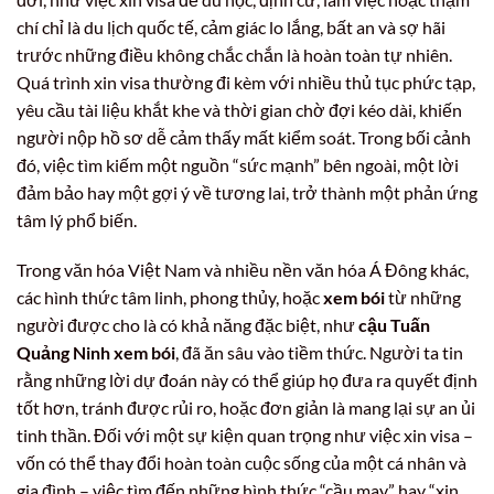
chí chỉ là du lịch quốc tế, cảm giác lo lắng, bất an và sợ hãi
trước những điều không chắc chắn là hoàn toàn tự nhiên.
Quá trình xin visa thường đi kèm với nhiều thủ tục phức tạp,
yêu cầu tài liệu khắt khe và thời gian chờ đợi kéo dài, khiến
người nộp hồ sơ dễ cảm thấy mất kiểm soát. Trong bối cảnh
đó, việc tìm kiếm một nguồn “sức mạnh” bên ngoài, một lời
đảm bảo hay một gợi ý về tương lai, trở thành một phản ứng
tâm lý phổ biến.
Trong văn hóa Việt Nam và nhiều nền văn hóa Á Đông khác,
các hình thức tâm linh, phong thủy, hoặc
xem bói
từ những
người được cho là có khả năng đặc biệt, như
cậu Tuấn
Quảng Ninh xem bói
, đã ăn sâu vào tiềm thức. Người ta tin
rằng những lời dự đoán này có thể giúp họ đưa ra quyết định
tốt hơn, tránh được rủi ro, hoặc đơn giản là mang lại sự an ủi
tinh thần. Đối với một sự kiện quan trọng như việc xin visa –
vốn có thể thay đổi hoàn toàn cuộc sống của một cá nhân và
gia đình – việc tìm đến những hình thức “cầu may” hay “xin