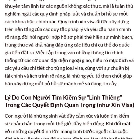
khuyên tâm linh từ các nguồn không xác thực, mà là tuân thủ
nghiêm ngặt các quy định pháp luật và chuẩn bị hồ sơ một
cách khoa học, chính xác. Quy trình xin visa được xây dựng
trên nền tảng của các quy tắc pháp lý và yêu cầu hành chính
rõ ràng, đòi hỏi người nộp hồ sơ phải thể hiện sự minh bạch,
trung thực và khả năng đáp ứng các tiêu chí cụ thể do quốc
gia đến đặt ra. Việc tập trung vào những thông tin chính
thống từ các cơ quan đại diện ngoại giao, hiểu rõ mục đích và
các yêu cầu chi tiết cho từng loại visa, cùng với sự chuẩn bị
tài chính và lịch trình rõ ràng, là những yếu tố then chốt giúp
bạn xây dựng một bộ hồ sơ mạnh mẽ và đáng tin cậy.
Lý Do Con Người Tìm Kiếm Sự “Linh Thiêng”
Trong Các Quyết Định Quan Trọng (như Xin Visa)
Con người là những sinh vật đầy cảm xúc và luôn tìm kiếm
sự chắc chắn trong một thế giới đầy biến động. Khi đối mặt
với những quyết định lớn mang tính bước ngoặt của cuộc
đời, như việc xin visa để du học, định cư, làm việc hoặc thậm