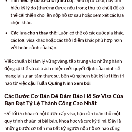
Tìm hiểu lý do từ chối (nếu có):
Nếu bị từ chối, hãy tìm
hiểu kỹ lý do (thường được nêu trong thư từ chối) để có
thể cải thiện cho lần nộp hồ sơ sau hoặc xem xét các lựa
chọn khác.
Các lựa chọn thay thế:
Luôn có thể có các quốc gia khác,
các loại visa khác hoặc các thời điểm khác phù hợp hơn
với hoàn cảnh của bạn.
Việc chuẩn bị tâm lý vững vàng, tập trung vào những hành
động cụ thể và có trách nhiệm với quyết định của mình sẽ
mang lại sự an tâm thực sự, bền vững hơn bất kỳ lời tiên tri
nào từ việc
cậu Tuấn Quảng Ninh xem bói
.
Các Bước Cơ Bản Để Đảm Bảo Hồ Sơ Visa Của
Bạn Đạt Tỷ Lệ Thành Công Cao Nhất
Để tối ưu hóa cơ hội được cấp visa, bạn cần tuân thủ một
quy trình chuẩn bị bài bản, khoa học và cực kỳ tỉ mỉ. Đây là
những bước cơ bản mà bất kỳ người nộp hồ sơ nào cũng