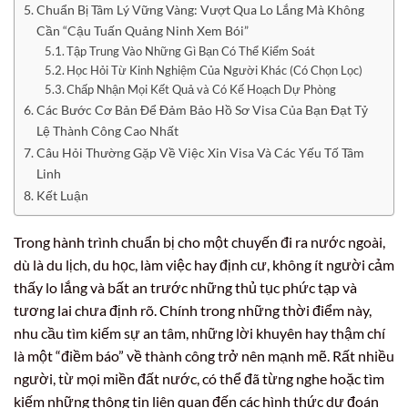
Chuẩn Bị Tâm Lý Vững Vàng: Vượt Qua Lo Lắng Mà Không
Cần “Cậu Tuấn Quảng Ninh Xem Bói”
Tập Trung Vào Những Gì Bạn Có Thể Kiểm Soát
Học Hỏi Từ Kinh Nghiệm Của Người Khác (Có Chọn Lọc)
Chấp Nhận Mọi Kết Quả và Có Kế Hoạch Dự Phòng
Các Bước Cơ Bản Để Đảm Bảo Hồ Sơ Visa Của Bạn Đạt Tỷ
Lệ Thành Công Cao Nhất
Câu Hỏi Thường Gặp Về Việc Xin Visa Và Các Yếu Tố Tâm
Linh
Kết Luận
Trong hành trình chuẩn bị cho một chuyến đi ra nước ngoài,
dù là du lịch, du học, làm việc hay định cư, không ít người cảm
thấy lo lắng và bất an trước những thủ tục phức tạp và
tương lai chưa định rõ. Chính trong những thời điểm này,
nhu cầu tìm kiếm sự an tâm, những lời khuyên hay thậm chí
là một “điềm báo” về thành công trở nên mạnh mẽ. Rất nhiều
người, từ mọi miền đất nước, có thể đã từng nghe hoặc tìm
kiếm những thông tin liên quan đến các hình thức dự đoán