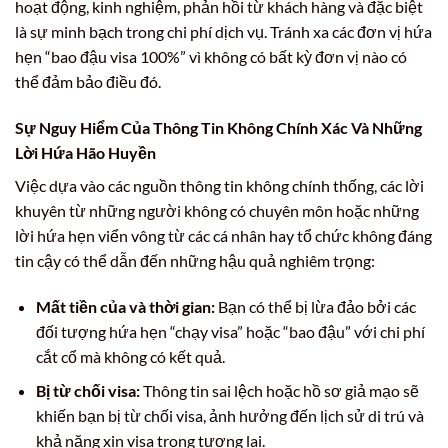
hoạt động, kinh nghiệm, phản hồi từ khách hàng và đặc biệt
là sự minh bạch trong chi phí dịch vụ. Tránh xa các đơn vị hứa
hẹn “bao đậu visa 100%” vì không có bất kỳ đơn vị nào có
thể đảm bảo điều đó.
Sự Nguy Hiểm Của Thông Tin Không Chính Xác Và Những
Lời Hứa Hão Huyền
Việc dựa vào các nguồn thông tin không chính thống, các lời
khuyên từ những người không có chuyên môn hoặc những
lời hứa hẹn viển vông từ các cá nhân hay tổ chức không đáng
tin cậy có thể dẫn đến những hậu quả nghiêm trọng:
Mất tiền của và thời gian:
Bạn có thể bị lừa đảo bởi các
đối tượng hứa hẹn “chạy visa” hoặc “bao đậu” với chi phí
cắt cổ mà không có kết quả.
Bị từ chối visa:
Thông tin sai lệch hoặc hồ sơ giả mạo sẽ
khiến bạn bị từ chối visa, ảnh hưởng đến lịch sử di trú và
khả năng xin visa trong tương lai.