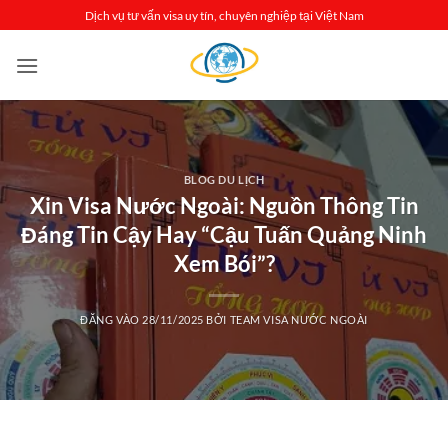
Bỏ
Dịch vụ tư vấn visa uy tín, chuyên nghiệp tại Việt Nam
qua
nội
dung
BLOG DU LỊCH
Xin Visa Nước Ngoài: Nguồn Thông Tin
Đáng Tin Cậy Hay “Cậu Tuấn Quảng Ninh
Xem Bói”?
ĐĂNG VÀO
28/11/2025
BỞI
TEAM VISA NƯỚC NGOÀI