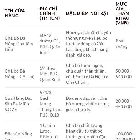
MỨC
ĐỊA CHỈ
GIÁ
TÊN CỬA
CHÍNH
ĐẶC ĐIỂM NỔI BẬT
THAM
HÀNG
(TP.HCM)
KHẢO
(VNĐ)
Hương vị chuẩn truyền
60-62
Chả Bò Đà
thống, nguyên liệu bò
đường C1,
Phải
Nẵng Chả Tâm
tươi từ đồng cỏ Câu
P.13, Q.Tân
chăng
Liễu
Lâu, được khách hàng
Bình
đánh giá cao.
Chả bò thơm ngon,
59 Thép
Chả bò Đà
chủ quán thân thiện,
50.000 –
Mới, P.12,
Nẵng – Cô Huệ
có thêm tré Bà Đệ, tré
540.000
Q.Tân Bình
Ông Chánh.
571/3H
Cửa Hàng Đặc
Cách
Đa dạng đặc sản, chả
20.000 –
Sản Ba Miền
Mạng
bò hương vị đặc trưng,
450.000
VOVE
Tháng Tám,
giá cả hợp lý.
P.15, Q.10
1 Chiến
Chả bò chất lượng
Lược,
hàng đầu từ thịt bò
Đặc sản Nắng
100.000 –
P.Bình Trị
tươi ngon, nhiều đặc
Gió
2.500.000