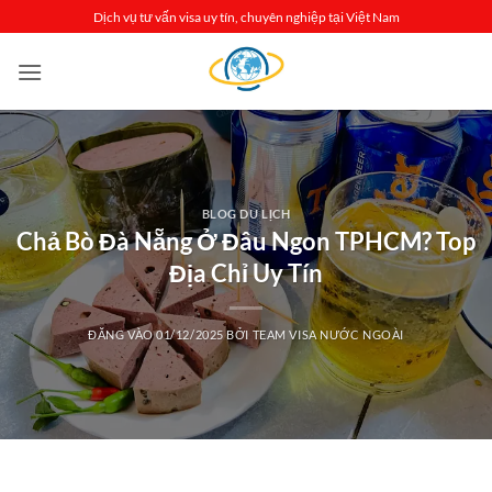
Bỏ
Dịch vụ tư vấn visa uy tín, chuyên nghiệp tại Việt Nam
qua
nội
dung
BLOG DU LỊCH
Chả Bò Đà Nẵng Ở Đâu Ngon TPHCM? Top
Địa Chỉ Uy Tín
ĐĂNG VÀO
01/12/2025
BỞI
TEAM VISA NƯỚC NGOÀI