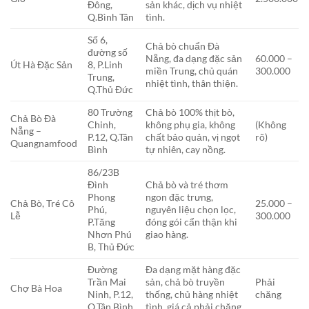
Đông,
sản khác, dịch vụ nhiệt
Q.Bình Tân
tình.
Số 6,
Chả bò chuẩn Đà
đường số
Nẵng, đa dạng đặc sản
60.000 –
Út Hà Đặc Sản
8, P.Linh
miền Trung, chủ quán
300.000
Trung,
nhiệt tình, thân thiện.
Q.Thủ Đức
80 Trường
Chả bò 100% thịt bò,
Chả Bò Đà
Chinh,
không phụ gia, không
(Không
Nẵng –
P.12, Q.Tân
chất bảo quản, vị ngọt
rõ)
Quangnamfood
Bình
tự nhiên, cay nồng.
86/23B
Đình
Chả bò và tré thơm
Phong
ngon đặc trưng,
Chả Bò, Tré Cô
25.000 –
Phú,
nguyên liệu chọn lọc,
Lễ
300.000
P.Tăng
đóng gói cẩn thận khi
Nhơn Phú
giao hàng.
B, Thủ Đức
Đường
Đa dạng mặt hàng đặc
Trần Mai
sản, chả bò truyền
Phải
Chợ Bà Hoa
Ninh, P.12,
thống, chủ hàng nhiệt
chăng
Q.Tân Bình
tình, giá cả phải chăng.