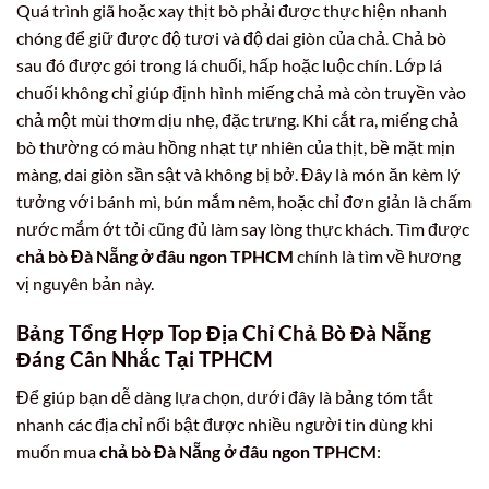
Quá trình giã hoặc xay thịt bò phải được thực hiện nhanh
chóng để giữ được độ tươi và độ dai giòn của chả. Chả bò
sau đó được gói trong lá chuối, hấp hoặc luộc chín. Lớp lá
chuối không chỉ giúp định hình miếng chả mà còn truyền vào
chả một mùi thơm dịu nhẹ, đặc trưng. Khi cắt ra, miếng chả
bò thường có màu hồng nhạt tự nhiên của thịt, bề mặt mịn
màng, dai giòn sần sật và không bị bở. Đây là món ăn kèm lý
tưởng với bánh mì, bún mắm nêm, hoặc chỉ đơn giản là chấm
nước mắm ớt tỏi cũng đủ làm say lòng thực khách. Tìm được
chả bò Đà Nẵng ở đâu ngon TPHCM
chính là tìm về hương
vị nguyên bản này.
Bảng Tổng Hợp Top Địa Chỉ Chả Bò Đà Nẵng
Đáng Cân Nhắc Tại TPHCM
Để giúp bạn dễ dàng lựa chọn, dưới đây là bảng tóm tắt
nhanh các địa chỉ nổi bật được nhiều người tin dùng khi
muốn mua
chả bò Đà Nẵng ở đâu ngon TPHCM
: