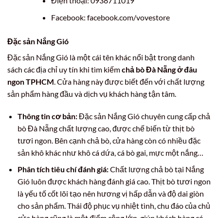
Điện thoại: 0938711019
Facebook: facebook.com/vovestore
Đặc sản Nắng Gió
Đặc sản Nắng Gió là một cái tên khác nổi bật trong danh
sách các địa chỉ uy tín khi tìm kiếm
chả bò Đà Nẵng ở đâu
ngon TPHCM
. Cửa hàng này được biết đến với chất lượng
sản phẩm hàng đầu và dịch vụ khách hàng tận tâm.
Thông tin cơ bản:
Đặc sản Nắng Gió chuyên cung cấp chả
bò Đà Nẵng chất lượng cao, được chế biến từ thịt bò
tươi ngon. Bên cạnh chả bò, cửa hàng còn có nhiều đặc
sản khô khác như khô cá dứa, cá bò gai, mực một nắng…
Phân tích tiêu chí đánh giá:
Chất lượng chả bò tại Nắng
Gió luôn được khách hàng đánh giá cao. Thịt bò tươi ngon
là yếu tố cốt lõi tạo nên hương vị hấp dẫn và độ dai giòn
cho sản phẩm. Thái độ phục vụ nhiệt tình, chu đáo của chủ
cửa hàng cũng là một điểm cộng lớn, giúp khách hàng có