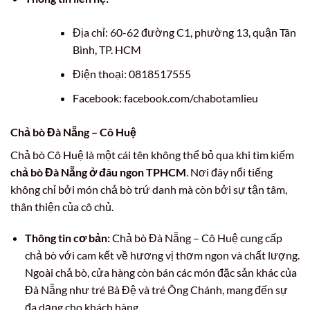
Địa chỉ: 60-62 đường C1, phường 13, quận Tân
Bình, TP. HCM
Điện thoại: 0818517555
Facebook: facebook.com/chabotamlieu
Chả bò Đà Nẵng – Cô Huệ
Chả bò Cô Huệ là một cái tên không thể bỏ qua khi tìm kiếm
chả bò Đà Nẵng ở đâu ngon TPHCM
. Nơi đây nổi tiếng
không chỉ bởi món chả bò trứ danh mà còn bởi sự tận tâm,
thân thiện của cô chủ.
Thông tin cơ bản:
Chả bò Đà Nẵng – Cô Huệ cung cấp
chả bò với cam kết về hương vị thơm ngon và chất lượng.
Ngoài chả bò, cửa hàng còn bán các món đặc sản khác của
Đà Nẵng như tré Bà Đệ và tré Ông Chánh, mang đến sự
đa dạng cho khách hàng.