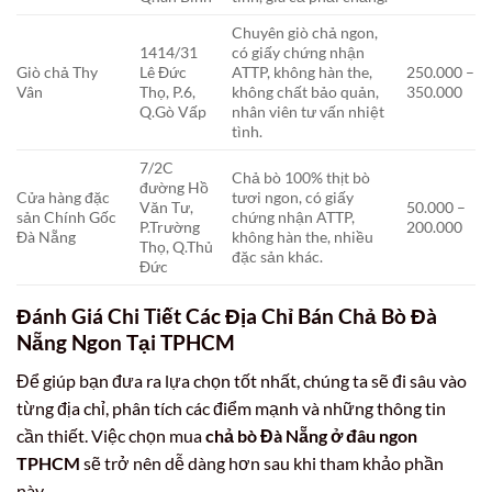
Chuyên giò chả ngon,
1414/31
có giấy chứng nhận
Giò chả Thy
Lê Đức
ATTP, không hàn the,
250.000 –
Vân
Thọ, P.6,
không chất bảo quản,
350.000
Q.Gò Vấp
nhân viên tư vấn nhiệt
tình.
7/2C
Chả bò 100% thịt bò
đường Hồ
Cửa hàng đặc
tươi ngon, có giấy
Văn Tư,
50.000 –
sản Chính Gốc
chứng nhận ATTP,
P.Trường
200.000
Đà Nẵng
không hàn the, nhiều
Thọ, Q.Thủ
đặc sản khác.
Đức
Đánh Giá Chi Tiết Các Địa Chỉ Bán Chả Bò Đà
Nẵng Ngon Tại TPHCM
Để giúp bạn đưa ra lựa chọn tốt nhất, chúng ta sẽ đi sâu vào
từng địa chỉ, phân tích các điểm mạnh và những thông tin
cần thiết. Việc chọn mua
chả bò Đà Nẵng ở đâu ngon
TPHCM
sẽ trở nên dễ dàng hơn sau khi tham khảo phần
này.