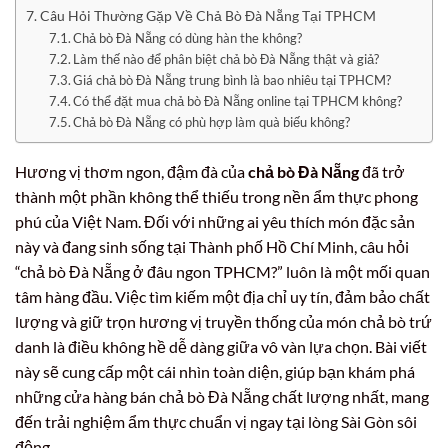
Câu Hỏi Thường Gặp Về Chả Bò Đà Nẵng Tại TPHCM
Chả bò Đà Nẵng có dùng hàn the không?
Làm thế nào để phân biệt chả bò Đà Nẵng thật và giả?
Giá chả bò Đà Nẵng trung bình là bao nhiêu tại TPHCM?
Có thể đặt mua chả bò Đà Nẵng online tại TPHCM không?
Chả bò Đà Nẵng có phù hợp làm quà biếu không?
Hương vị thơm ngon, đậm đà của
chả bò Đà Nẵng
đã trở
thành một phần không thể thiếu trong nền ẩm thực phong
phú của Việt Nam. Đối với những ai yêu thích món đặc sản
này và đang sinh sống tại Thành phố Hồ Chí Minh, câu hỏi
“chả bò Đà Nẵng ở đâu ngon TPHCM?” luôn là một mối quan
tâm hàng đầu. Việc tìm kiếm một địa chỉ uy tín, đảm bảo chất
lượng và giữ trọn hương vị truyền thống của món chả bò trứ
danh là điều không hề dễ dàng giữa vô vàn lựa chọn. Bài viết
này sẽ cung cấp một cái nhìn toàn diện, giúp bạn khám phá
những cửa hàng bán chả bò Đà Nẵng chất lượng nhất, mang
đến trải nghiệm ẩm thực chuẩn vị ngay tại lòng Sài Gòn sôi
động.