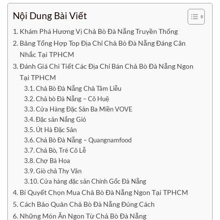
Nội Dung Bài Viết
Khám Phá Hương Vị Chả Bò Đà Nẵng Truyền Thống
Bảng Tổng Hợp Top Địa Chỉ Chả Bò Đà Nẵng Đáng Cân
Nhắc Tại TPHCM
Đánh Giá Chi Tiết Các Địa Chỉ Bán Chả Bò Đà Nẵng Ngon
Tại TPHCM
Chả Bò Đà Nẵng Chả Tâm Liễu
Chả bò Đà Nẵng – Cô Huệ
Cửa Hàng Đặc Sản Ba Miền VOVE
Đặc sản Nắng Gió
Út Hà Đặc Sản
Chả Bò Đà Nẵng – Quangnamfood
Chả Bò, Tré Cô Lễ
Chợ Bà Hoa
Giò chả Thy Vân
Cửa hàng đặc sản Chính Gốc Đà Nẵng
Bí Quyết Chọn Mua Chả Bò Đà Nẵng Ngon Tại TPHCM
Cách Bảo Quản Chả Bò Đà Nẵng Đúng Cách
Những Món Ăn Ngon Từ Chả Bò Đà Nẵng