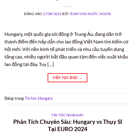
ĐĂNG VÀO
27/08/2025
BỞI
TEAM VISA NƯỚC NGOÀI
Hungary, một quốc gia sôi động ở Trung Âu, đang dần trở
thành điểm đến hấp dẫn cho lao động Việt Nam tìm kiếm cơ
hội mới. Với nền kinh tế phát triển và nhu cầu tuyển dụng
tăng cao, nhiều người bắt đầu quan tâm đến việc xuất khẩu
lao động tại đây. Tuy […]
TIẾP TỤC ĐỌC
→
Đăng trong
Tin tức Hungary
TIN TỨC HUNGARY
Phân Tích Chuyên Sâu: Hungary vs Thụy Sĩ
Tại EURO 2024