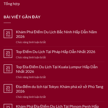
Tổng hợp
BÀI VIẾT GẦN ĐÂY
Khám Phá Điểm Du Lịch Bắc Ninh Hấp Dẫn Năm
25
Th5
2026
ở
Chức năng bình luận bị tắt
Khám
Phá
Top Điểm Du Lịch Tại Pháp Hấp Dẫn Nhất 2026
25
Điểm
Th5
ở
Chức năng bình luận bị tắt
Du
Top
Lịch
Điểm
Top Địa Điểm Du Lịch Tại Kuala Lumpur Hấp Dẫn
Bắc
25
Du
Th5
Nhất 2026
Ninh
Lịch
Hấp
ở
Chức năng bình luận bị tắt
Tại
Dẫn
Top
Pháp
Năm
Địa
Địa điểm du lịch tại Tokyo: Khám phá xứ sở Phù Tang
Hấp
25
2026
Điểm
Dẫn
Th5
2026
Du
Nhất
ở
Chức năng bình luận bị tắt
Lịch
2026
Địa
Tại
điểm
Khám Phá Địa Điểm Du Lịch Tại Phnom Penh Hấp
Kuala
25