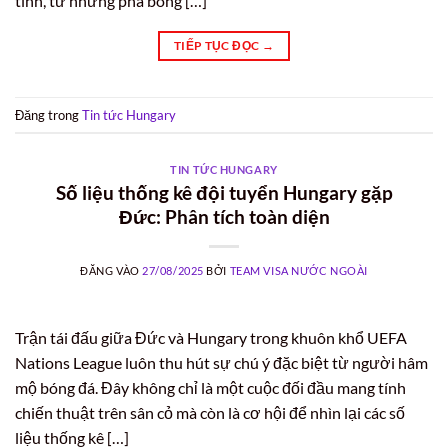
tính, từ những pha bóng […]
TIẾP TỤC ĐỌC
→
Đăng trong
Tin tức Hungary
TIN TỨC HUNGARY
Số liệu thống kê đội tuyển Hungary gặp
Đức: Phân tích toàn diện
ĐĂNG VÀO
27/08/2025
BỞI
TEAM VISA NƯỚC NGOÀI
Trận tái đấu giữa Đức và Hungary trong khuôn khổ UEFA
Nations League luôn thu hút sự chú ý đặc biệt từ người hâm
mộ bóng đá. Đây không chỉ là một cuộc đối đầu mang tính
chiến thuật trên sân cỏ mà còn là cơ hội để nhìn lại các số
liệu thống kê […]