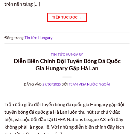
trên nền tảng […]
TIẾP TỤC ĐỌC
→
Đăng trong
Tin tức Hungary
TIN TỨC HUNGARY
Diễn Biến Chính Đội Tuyển Bóng Đá Quốc
Gia Hungary Gặp Hà Lan
ĐĂNG VÀO
27/08/2025
BỞI
TEAM VISA NƯỚC NGOÀI
Trận đấu giữa đội tuyển bóng đá quốc gia Hungary gặp đội
tuyển bóng đá quốc gia Hà Lan luôn thu hút sự chú ý đặc
biệt, và cuộc đối đầu tại UEFA Nations League A3 mới đây
không phải là ngoại lệ. Với những diễn biến chính đầy kịch