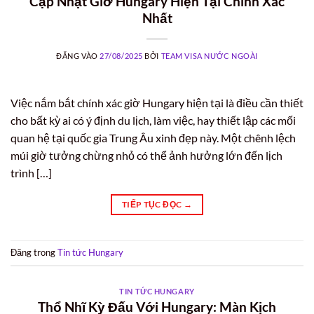
Cập Nhật Giờ Hungary Hiện Tại Chính Xác
Nhất
ĐĂNG VÀO
27/08/2025
BỞI
TEAM VISA NƯỚC NGOÀI
Việc nắm bắt chính xác giờ Hungary hiện tại là điều cần thiết
cho bất kỳ ai có ý định du lịch, làm việc, hay thiết lập các mối
quan hệ tại quốc gia Trung Âu xinh đẹp này. Một chênh lệch
múi giờ tưởng chừng nhỏ có thể ảnh hưởng lớn đến lịch
trình […]
TIẾP TỤC ĐỌC
→
Đăng trong
Tin tức Hungary
TIN TỨC HUNGARY
Thổ Nhĩ Kỳ Đấu Với Hungary: Màn Kịch