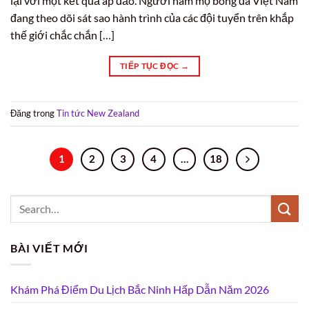
lại với một kết quả áp đảo. Người hâm mộ bóng đá Việt Nam
đang theo dõi sát sao hành trình của các đội tuyển trên khắp
thế giới chắc chắn […]
TIẾP TỤC ĐỌC
→
Đăng trong
Tin tức New Zealand
1
2
3
4
…
18
BÀI VIẾT MỚI
Khám Phá Điểm Du Lịch Bắc Ninh Hấp Dẫn Năm 2026