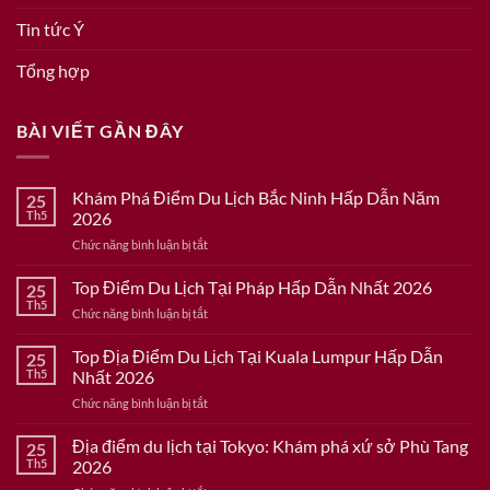
Tin tức Ý
Tổng hợp
BÀI VIẾT GẦN ĐÂY
Khám Phá Điểm Du Lịch Bắc Ninh Hấp Dẫn Năm
25
Th5
2026
ở
Chức năng bình luận bị tắt
Khám
Phá
Top Điểm Du Lịch Tại Pháp Hấp Dẫn Nhất 2026
25
Điểm
Th5
ở
Chức năng bình luận bị tắt
Du
Top
Lịch
Điểm
Top Địa Điểm Du Lịch Tại Kuala Lumpur Hấp Dẫn
Bắc
25
Du
Th5
Nhất 2026
Ninh
Lịch
Hấp
ở
Chức năng bình luận bị tắt
Tại
Dẫn
Top
Pháp
Năm
Địa
Địa điểm du lịch tại Tokyo: Khám phá xứ sở Phù Tang
Hấp
25
2026
Điểm
Dẫn
Th5
2026
Du
Nhất