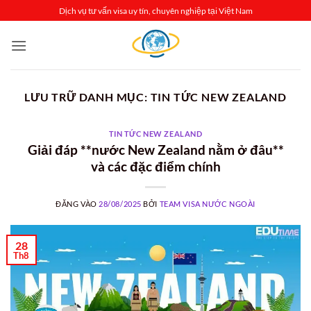
Bỏ
Dịch vụ tư vấn visa uy tín, chuyên nghiệp tại Việt Nam
qua
nội
dung
LƯU TRỮ DANH MỤC:
TIN TỨC NEW ZEALAND
TIN TỨC NEW ZEALAND
Giải đáp **nước New Zealand nằm ở đâu**
và các đặc điểm chính
ĐĂNG VÀO
28/08/2025
BỞI
TEAM VISA NƯỚC NGOÀI
28
Th8