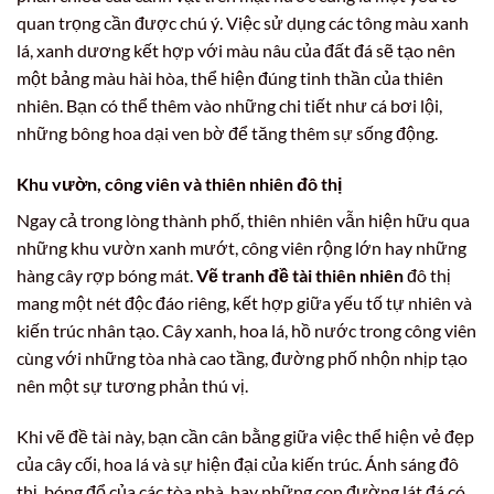
quan trọng cần được chú ý. Việc sử dụng các tông màu xanh
lá, xanh dương kết hợp với màu nâu của đất đá sẽ tạo nên
một bảng màu hài hòa, thể hiện đúng tinh thần của thiên
nhiên. Bạn có thể thêm vào những chi tiết như cá bơi lội,
những bông hoa dại ven bờ để tăng thêm sự sống động.
Khu vườn, công viên và thiên nhiên đô thị
Ngay cả trong lòng thành phố, thiên nhiên vẫn hiện hữu qua
những khu vườn xanh mướt, công viên rộng lớn hay những
hàng cây rợp bóng mát.
Vẽ tranh đề tài thiên nhiên
đô thị
mang một nét độc đáo riêng, kết hợp giữa yếu tố tự nhiên và
kiến trúc nhân tạo. Cây xanh, hoa lá, hồ nước trong công viên
cùng với những tòa nhà cao tầng, đường phố nhộn nhịp tạo
nên một sự tương phản thú vị.
Khi vẽ đề tài này, bạn cần cân bằng giữa việc thể hiện vẻ đẹp
của cây cối, hoa lá và sự hiện đại của kiến trúc. Ánh sáng đô
thị, bóng đổ của các tòa nhà, hay những con đường lát đá có