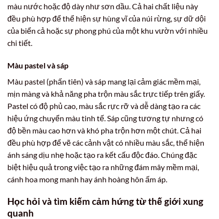
màu nước hoặc độ dày như sơn dầu. Cả hai chất liệu này
đều phù hợp để thể hiện sự hùng vĩ của núi rừng, sự dữ dội
của biển cả hoặc sự phong phú của một khu vườn với nhiều
chi tiết.
Màu pastel và sáp
Màu pastel (phấn tiên) và sáp mang lại cảm giác mềm mại,
mịn màng và khả năng pha trộn màu sắc trực tiếp trên giấy.
Pastel có độ phủ cao, màu sắc rực rỡ và dễ dàng tạo ra các
hiệu ứng chuyển màu tinh tế. Sáp cũng tương tự nhưng có
độ bền màu cao hơn và khó pha trộn hơn một chút. Cả hai
đều phù hợp để vẽ các cảnh vật có nhiều màu sắc, thể hiện
ánh sáng dịu nhẹ hoặc tạo ra kết cấu độc đáo. Chúng đặc
biệt hiệu quả trong việc tạo ra những đám mây mềm mại,
cánh hoa mong manh hay ánh hoàng hôn ấm áp.
Học hỏi và tìm kiếm cảm hứng từ thế giới xung
quanh