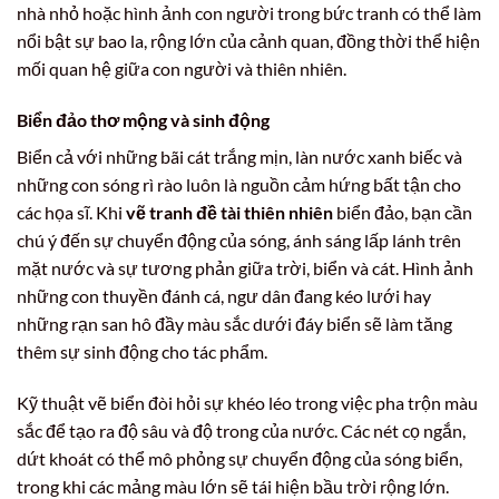
nhà nhỏ hoặc hình ảnh con người trong bức tranh có thể làm
nổi bật sự bao la, rộng lớn của cảnh quan, đồng thời thể hiện
mối quan hệ giữa con người và thiên nhiên.
Biển đảo thơ mộng và sinh động
Biển cả với những bãi cát trắng mịn, làn nước xanh biếc và
những con sóng rì rào luôn là nguồn cảm hứng bất tận cho
các họa sĩ. Khi
vẽ tranh đề tài thiên nhiên
biển đảo, bạn cần
chú ý đến sự chuyển động của sóng, ánh sáng lấp lánh trên
mặt nước và sự tương phản giữa trời, biển và cát. Hình ảnh
những con thuyền đánh cá, ngư dân đang kéo lưới hay
những rạn san hô đầy màu sắc dưới đáy biển sẽ làm tăng
thêm sự sinh động cho tác phẩm.
Kỹ thuật vẽ biển đòi hỏi sự khéo léo trong việc pha trộn màu
sắc để tạo ra độ sâu và độ trong của nước. Các nét cọ ngắn,
dứt khoát có thể mô phỏng sự chuyển động của sóng biển,
trong khi các mảng màu lớn sẽ tái hiện bầu trời rộng lớn.