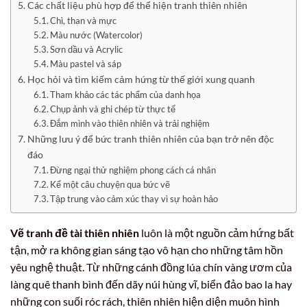
Các chất liệu phù hợp để thể hiện tranh thiên nhiên
Chì, than và mực
Màu nước (Watercolor)
Sơn dầu và Acrylic
Màu pastel và sáp
Học hỏi và tìm kiếm cảm hứng từ thế giới xung quanh
Tham khảo các tác phẩm của danh họa
Chụp ảnh và ghi chép từ thực tế
Đắm mình vào thiên nhiên và trải nghiệm
Những lưu ý để bức tranh thiên nhiên của bạn trở nên độc
đáo
Đừng ngại thử nghiệm phong cách cá nhân
Kể một câu chuyện qua bức vẽ
Tập trung vào cảm xúc thay vì sự hoàn hảo
Vẽ tranh đề tài thiên nhiên
luôn là một nguồn cảm hứng bất
tận, mở ra không gian sáng tạo vô hạn cho những tâm hồn
yêu nghệ thuật. Từ những cánh đồng lúa chín vàng ươm của
làng quê thanh bình đến dãy núi hùng vĩ, biển đảo bao la hay
những con suối róc rách, thiên nhiên hiện diện muôn hình