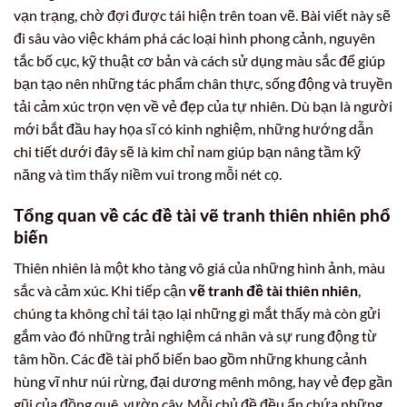
vạn trạng, chờ đợi được tái hiện trên toan vẽ. Bài viết này sẽ
đi sâu vào việc khám phá các loại hình phong cảnh, nguyên
tắc bố cục, kỹ thuật cơ bản và cách sử dụng màu sắc để giúp
bạn tạo nên những tác phẩm chân thực, sống động và truyền
tải cảm xúc trọn vẹn về vẻ đẹp của tự nhiên. Dù bạn là người
mới bắt đầu hay họa sĩ có kinh nghiệm, những hướng dẫn
chi tiết dưới đây sẽ là kim chỉ nam giúp bạn nâng tầm kỹ
năng và tìm thấy niềm vui trong mỗi nét cọ.
Tổng quan về các đề tài vẽ tranh thiên nhiên phổ
biến
Thiên nhiên là một kho tàng vô giá của những hình ảnh, màu
sắc và cảm xúc. Khi tiếp cận
vẽ tranh đề tài thiên nhiên
,
chúng ta không chỉ tái tạo lại những gì mắt thấy mà còn gửi
gắm vào đó những trải nghiệm cá nhân và sự rung động từ
tâm hồn. Các đề tài phổ biến bao gồm những khung cảnh
hùng vĩ như núi rừng, đại dương mênh mông, hay vẻ đẹp gần
gũi của đồng quê, vườn cây. Mỗi chủ đề đều ẩn chứa những