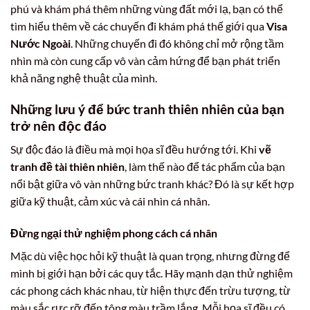
phú và khám phá thêm những vùng đất mới lạ, bạn có thể
tìm hiểu thêm về các chuyến đi khám phá thế giới qua
Visa
Nước Ngoài
. Những chuyến đi đó không chỉ mở rộng tầm
nhìn mà còn cung cấp vô vàn cảm hứng để bạn phát triển
khả năng nghệ thuật của mình.
Những lưu ý để bức tranh thiên nhiên của bạn
trở nên độc đáo
Sự độc đáo là điều mà mọi họa sĩ đều hướng tới. Khi
vẽ
tranh đề tài thiên nhiên
, làm thế nào để tác phẩm của bạn
nổi bật giữa vô vàn những bức tranh khác? Đó là sự kết hợp
giữa kỹ thuật, cảm xúc và cái nhìn cá nhân.
Đừng ngại thử nghiệm phong cách cá nhân
Mặc dù việc học hỏi kỹ thuật là quan trọng, nhưng đừng để
mình bị giới hạn bởi các quy tắc. Hãy mạnh dạn thử nghiệm
các phong cách khác nhau, từ hiện thực đến trừu tượng, từ
màu sắc rực rỡ đến tông màu trầm lắng. Mỗi họa sĩ đều có