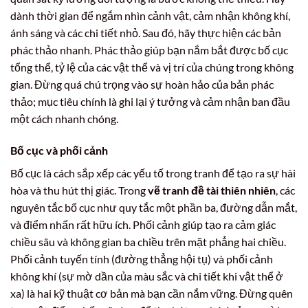
dành thời gian để ngắm nhìn cảnh vật, cảm nhận không khí,
ánh sáng và các chi tiết nhỏ. Sau đó, hãy thực hiện các bản
phác thảo nhanh. Phác thảo giúp bạn nắm bắt được bố cục
tổng thể, tỷ lệ của các vật thể và vị trí của chúng trong không
gian. Đừng quá chú trọng vào sự hoàn hảo của bản phác
thảo; mục tiêu chính là ghi lại ý tưởng và cảm nhận ban đầu
một cách nhanh chóng.
Bố cục và phối cảnh
Bố cục là cách sắp xếp các yếu tố trong tranh để tạo ra sự hài
hòa và thu hút thị giác. Trong
vẽ tranh đề tài thiên nhiên
, các
nguyên tắc bố cục như quy tắc một phần ba, đường dẫn mắt,
và điểm nhấn rất hữu ích. Phối cảnh giúp tạo ra cảm giác
chiều sâu và không gian ba chiều trên mặt phẳng hai chiều.
Phối cảnh tuyến tính (đường thẳng hội tụ) và phối cảnh
không khí (sự mờ dần của màu sắc và chi tiết khi vật thể ở
xa) là hai kỹ thuật cơ bản mà bạn cần nắm vững. Đừng quên