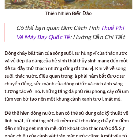
Thiên Nhiên Biển Đảo
Có thể bạn quan tâm: Cách Tính
Thuế Phí
Vé Máy Bay Quốc Tế
: Hướng Dẫn Chi Tiết
Dòng chảy bất tận của sông suối, sự hùng vĩ của thác nước
và vẻ đẹp đa dạng của hệ sinh thái thủy sinh mang đến một
đề tài đầy thử thách nhưng cũng rất thú vị. Khi vẽ về sông
suối, thác nước, điều quan trọng là phải nắm bắt được sự
chuyển động, sức mạnh của dòng nước và cách ánh sáng
tương tác với nó. Những tảng đá phủ rêu phong, cây cối um
tùm ven bờ tạo nên một khung cảnh xanh tươi, mát mẻ.
Để thể hiện dòng nước, bạn có thể sử dụng các kỹ thuật vẽ
linh hoạt, từ những nét cọ mềm mại cho dòng chảy êm đềm
đến những nét mạnh mẽ, dứt khoát cho thác nước đổ. Sự
phản chiếu của cảnh vật trên mặt nước cũng là một yếu tố