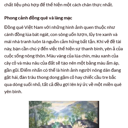
chất liệu phù hợp để thể hiện một cách chân thực nhất.
Phong cảnh đồng quê và làng mạc
Đồng quê Việt Nam với những hình ảnh quen thuộc như
cánh đồng lúa bát ngát, con sông uốn lượn, lũy tre xanh và
mái nhà tranh luôn là nguồn cảm hứng bất tận. Khi vẽ đề tài
này, bạn cần chú ý đến việc thể hiện sự thanh bình, yên ả của
cuộc sống nông thôn. Màu vàng của lúa chín, màu xanh của
cây cỏ và màu nâu của đất sẽ tạo nên một bảng màu ấm áp,
gần gũi. Điểm nhấn có thể là hình ảnh người nông dân đang
gặt hái, đàn trâu thong dong gặm cỏ hay chiếc cầu tre bắc
qua dòng suối nhỏ, tất cả đều gợi lên ký ức về một miền quê
yên bình.