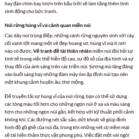
hay đàn chim bay lượn trên bầu trời sẽ làm tăng thêm tính
sinh động cho bức tranh.
Núi rừng hùng vĩ và cảnh quan miền núi
Các dãy núi trùng điệp, những cánh rừng nguyên sinh với cây
cối xanh tốt mang một vẻ đẹp hoang sơ, hùng vĩ mà ít nơi
nào có được.
Vẽ tranh đề tài thiên nhiên
miền núi đòi hỏi sự
tinh tế trong việc thể hiện độ cao, sự đồ sộ của địa hình và sự
thay đổi của ánh sáng trên các triền núi. Sương mù lãng đãng
vào buổi sáng hay những đám mây ôm ấp đỉnh núi tạo nên
một khung cảnh huyền ảo, thơ mộng.
Để truyền tải sự hùng vĩ của núi rừng, bạn có thể sử dụng
các tông màu tối hơn cho những ngọn núi ở xa và màu sáng
hơn cho những ngọn núi gần, kết hợp với kỹ thuật phối cảnh
không khí. Các đường nét sắc sảo, dứt khoát sẽ giúp định
hình độ gồ ghề của núi đá, trong khi những nét cọ mềm mại
sẽ tái hiện thảm thực vật phong phú. Việc đặt một vài ngôi