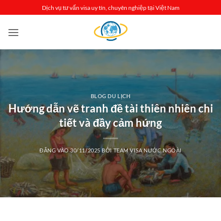
Bỏ
Dịch vụ tư vấn visa uy tín, chuyên nghiệp tại Việt Nam
qua
nội
dung
BLOG DU LỊCH
Hướng dẫn vẽ tranh đề tài thiên nhiên chi
tiết và đầy cảm hứng
ĐĂNG VÀO
30/11/2025
BỞI
TEAM VISA NƯỚC NGOÀI