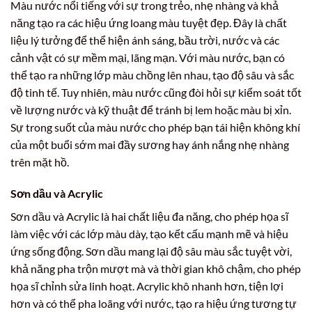
Màu nước nổi tiếng với sự trong trẻo, nhẹ nhàng và khả
năng tạo ra các hiệu ứng loang màu tuyệt đẹp. Đây là chất
liệu lý tưởng để thể hiện ánh sáng, bầu trời, nước và các
cảnh vật có sự mềm mại, lãng mạn. Với màu nước, bạn có
thể tạo ra những lớp màu chồng lên nhau, tạo độ sâu và sắc
độ tinh tế. Tuy nhiên, màu nước cũng đòi hỏi sự kiểm soát tốt
về lượng nước và kỹ thuật để tránh bị lem hoặc màu bị xỉn.
Sự trong suốt của màu nước cho phép bạn tái hiện không khí
của một buổi sớm mai đầy sương hay ánh nắng nhẹ nhàng
trên mặt hồ.
Sơn dầu và Acrylic
Sơn dầu và Acrylic là hai chất liệu đa năng, cho phép họa sĩ
làm việc với các lớp màu dày, tạo kết cấu mạnh mẽ và hiệu
ứng sống động. Sơn dầu mang lại độ sâu màu sắc tuyệt vời,
khả năng pha trộn mượt mà và thời gian khô chậm, cho phép
họa sĩ chỉnh sửa linh hoạt. Acrylic khô nhanh hơn, tiện lợi
hơn và có thể pha loãng với nước, tạo ra hiệu ứng tương tự