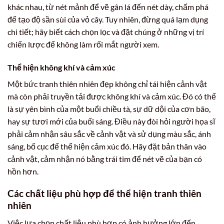
khác nhau, từ nét mảnh để vẽ gân lá đến nét dày, chấm phá
để tạo độ sần sùi của vỏ cây. Tuy nhiên, đừng quá lạm dụng
chi tiết; hãy biết cách chọn lọc và đặt chúng ở những vị trí
chiến lược để không làm rối mắt người xem.
Thể hiện không khí và cảm xúc
Một bức tranh thiên nhiên đẹp không chỉ tái hiện cảnh vật
mà còn phải truyền tải được không khí và cảm xúc. Đó có thể
là sự yên bình của một buổi chiều tà, sự dữ dội của cơn bão,
hay sự tươi mới của buổi sáng. Điều này đòi hỏi người họa sĩ
phải cảm nhận sâu sắc về cảnh vật và sử dụng màu sắc, ánh
sáng, bố cục để thể hiện cảm xúc đó. Hãy đặt bản thân vào
cảnh vật, cảm nhận nó bằng trái tim để nét vẽ của bạn có
hồn hơn.
Các chất liệu phù hợp để thể hiện tranh thiên
nhiên
Việc lựa chọn chất liệu phù hợp có ảnh hưởng lớn đến