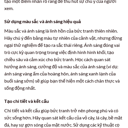
tạo một điểm nhấn rõ ràng để thu hút sự chú ý của người
xem.
Sử dụng màu sắc và ánh sáng hiệu quả
Màu sắc và ánh sáng là linh hồn của bức tranh thiên nhiên.
Hãy chú ý đến bảng màu tự nhiên của cảnh vật, nhưng đừng
ngại thử nghiệm để tạo ra sắc thái riêng. Ánh sáng đóng vai
trò cực kỳ quan trọng trong việc định hình hình khối, tạo
chiều sâu và cảm xúc cho bức tranh. Học cách quan sát
hướng ánh sáng, cường độ và màu sắc của ánh sáng (ví dụ:
ánh sáng vàng ấm của hoàng hôn, ánh sáng xanh lạnh của
buổi sáng sớm) sẽ giúp bạn thể hiện một cách chân thực và
sống động nhất.
Tạo chi tiết và kết cấu
Chi tiết và kết cấu giúp bức tranh trở nên phong phú và có
sức sống hơn. Hãy quan sát kết cấu của vỏ cây, lá cây, bề mặt
đá, hay sự gợn sóng của mặt nước. Sử dụng các kỹ thuật cọ