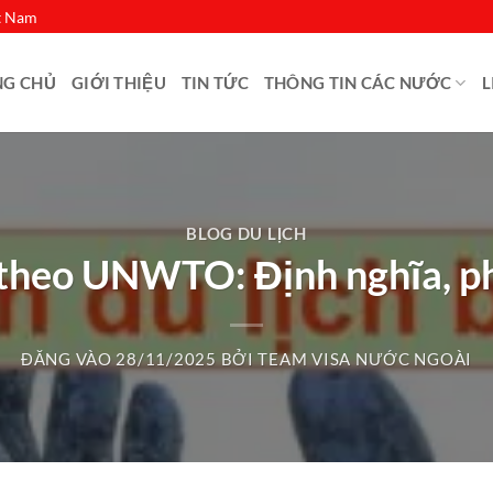
ệt Nam
NG CHỦ
GIỚI THIỆU
TIN TỨC
THÔNG TIN CÁC NƯỚC
L
BLOG DU LỊCH
 theo UNWTO: Định nghĩa, p
ĐĂNG VÀO
28/11/2025
BỞI
TEAM VISA NƯỚC NGOÀI