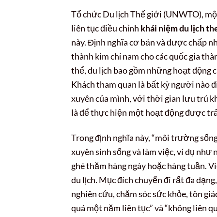
Tổ chức Du lịch Thế giới (UNWTO), một
liên tục điều chỉnh
khái niệm du lịch 
này. Định nghĩa cơ bản và được chấp 
thành kim chỉ nam cho các quốc gia thàn
thể, du lịch bao gồm những hoạt động c
Khách tham quan là bất kỳ người nào đ
xuyên của mình, với thời gian lưu trú 
là để thực hiện một hoạt động được trả
Trong định nghĩa này, “môi trường sốn
xuyên sinh sống và làm việc, ví dụ như
ghé thăm hàng ngày hoặc hàng tuần. Việ
du lịch. Mục đích chuyến đi rất đa dạng,
nghiên cứu, chăm sóc sức khỏe, tôn giá
quá một năm liên tục” và “không liên qu