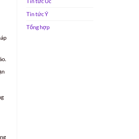
Tin tức Úc
Tin tức Ý
Tổng hợp
háp
áo.
ạn
ng
ông