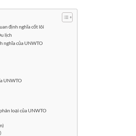
an định nghĩa cốt lõi
u lịch
định nghĩa của UNWTO
ghĩa UNWTO
ch phân loại của UNWTO
sm)
)