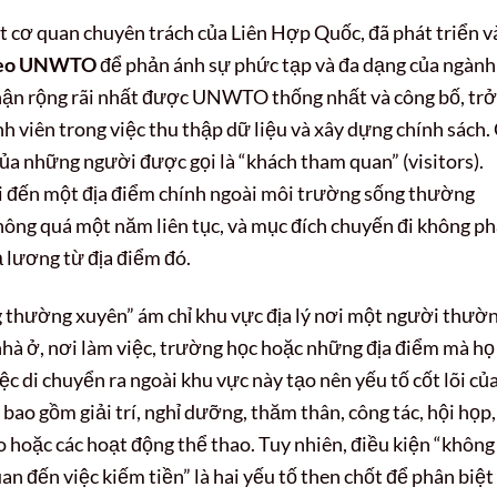
 cơ quan chuyên trách của Liên Hợp Quốc, đã phát triển v
theo UNWTO
để phản ánh sự phức tạp và đa dạng của ngành
nhận rộng rãi nhất được UNWTO thống nhất và công bố, trở
h viên trong việc thu thập dữ liệu và xây dựng chính sách.
ủa những người được gọi là “khách tham quan” (visitors).
i đến một địa điểm chính ngoài môi trường sống thường
không quá một năm liên tục, và mục đích chuyến đi không ph
 lương từ địa điểm đó.
g thường xuyên” ám chỉ khu vực địa lý nơi một người thườ
 nhà ở, nơi làm việc, trường học hoặc những địa điểm mà họ
c di chuyển ra ngoài khu vực này tạo nên yếu tố cốt lõi củ
 bao gồm giải trí, nghỉ dưỡng, thăm thân, công tác, hội họp,
o hoặc các hoạt động thể thao. Tuy nhiên, điều kiện “không
an đến việc kiếm tiền” là hai yếu tố then chốt để phân biệt