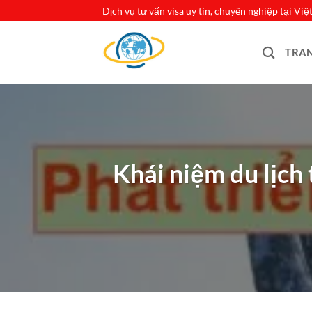
Bỏ
Dịch vụ tư vấn visa uy tín, chuyên nghiệp tại Vi
qua
nội
TRA
dung
Khái niệm du lịch