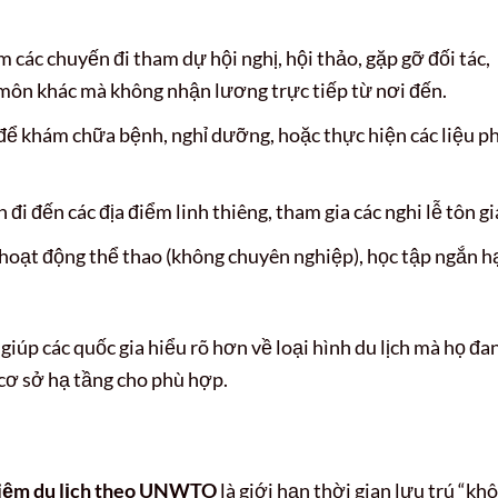
 các chuyến đi tham dự hội nghị, hội thảo, gặp gỡ đối tác,
môn khác mà không nhận lương trực tiếp từ nơi đến.
để khám chữa bệnh, nghỉ dưỡng, hoặc thực hiện các liệu p
đi đến các địa điểm linh thiêng, tham gia các nghi lễ tôn gi
hoạt động thể thao (không chuyên nghiệp), học tập ngắn h
 giúp các quốc gia hiểu rõ hơn về loại hình du lịch mà họ đa
à cơ sở hạ tầng cho phù hợp.
niệm du lịch theo UNWTO
là giới hạn thời gian lưu trú “kh