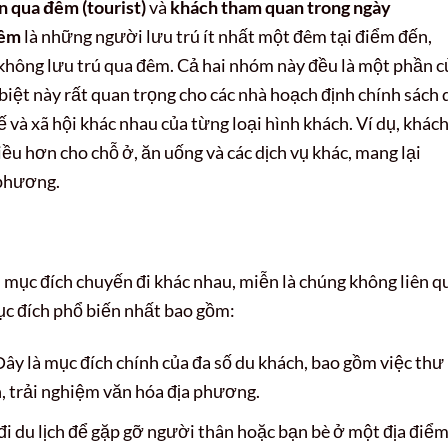
 qua đêm (tourist)
và
khách tham quan trong ngày
đêm
là những người lưu trú ít nhất một đêm tại điểm đến,
không lưu trú qua đêm. Cả hai nhóm này đều là một phần c
biệt này rất quan trọng cho các nhà hoạch định chính sách 
tế và xã hội khác nhau của từng loại hình khách. Ví dụ, khác
u hơn cho chỗ ở, ăn uống và các dịch vụ khác, mang lại
 phương.
ục đích chuyến đi khác nhau, miễn là chúng không liên q
ục đích phổ biến nhất bao gồm:
ây là mục đích chính của đa số du khách, bao gồm việc thư
, trải nghiệm văn hóa địa phương.
i du lịch để gặp gỡ người thân hoặc bạn bè ở một địa điể