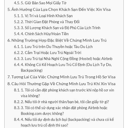
5. Giữ Bản Sao Mọi Giấy Tờ
Ảnh Hưởng Của Lựa Chọn Khách Sạn Đến Việc Xin Visa
1. Vị Trí và Loại Hình Khách Sạn
2. Thời Gian Đặt Phòng và Thay Đổi
3. Số Lượng Khách Sạn và Độ Phủ Của Lịch Trình
4. Chính Sách Hủy/Hoàn Tiền
Những Trường Hợp Đặc Biệt Về Chứng Minh Lưu Trú
1. Lưu Trú trên Du Thuyền hoặc Tàu Du Lịch
2. Cắm Trại Hoặc Lưu Trú Ngoài Trời
3. Lưu Trú tại Nhà Nghỉ Cộng Đồng (Hostel) hoặc Airbnb
4. Không Có Kế Hoạch Lưu Trú Cố Định (Du Lịch Tự Do,
Backpacking)
Tương Lai Của Việc Chứng Minh Lưu Trú Trong Hồ Sơ Visa
Câu Hỏi Thường Gặp Về Chứng Minh Lưu Trú Khi Xin Visa
1. Tôi có cần đặt phòng khách sạn trước khi nộp hồ sơ xin
visa không?
2. Nếu tôi ở nhà người thân/bạn bè, tôi cần giấy tờ gì?
3. Tôi có thể sử dụng xác nhận đặt phòng Airbnb hoặc
Booking.com được không?
4. Nếu tôi dự định du lịch bụi (backpacking) và chưa có kế
hoạch lưu trú cố định thì sao?