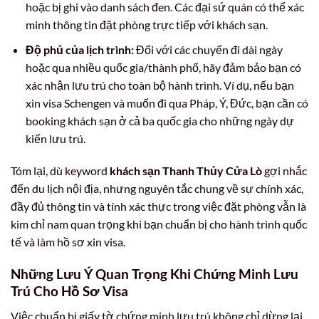
hoặc bị ghi vào danh sách đen. Các đại sứ quán có thể xác
minh thông tin đặt phòng trực tiếp với khách sạn.
Độ phủ của lịch trình:
Đối với các chuyến đi dài ngày
hoặc qua nhiều quốc gia/thành phố, hãy đảm bảo bạn có
xác nhận lưu trú cho toàn bộ hành trình. Ví dụ, nếu bạn
xin visa Schengen và muốn đi qua Pháp, Ý, Đức, bạn cần có
booking khách sạn ở cả ba quốc gia cho những ngày dự
kiến lưu trú.
Tóm lại, dù keyword
khách sạn Thanh Thủy Cửa Lò
gợi nhắc
đến du lịch nội địa, nhưng nguyên tắc chung về sự chính xác,
đầy đủ thông tin và tính xác thực trong việc đặt phòng vẫn là
kim chỉ nam quan trọng khi bạn chuẩn bị cho hành trình quốc
tế và làm hồ sơ xin visa.
Những Lưu Ý Quan Trọng Khi Chứng Minh Lưu
Trú Cho Hồ Sơ Visa
Việc chuẩn bị giấy tờ chứng minh lưu trú không chỉ dừng lại