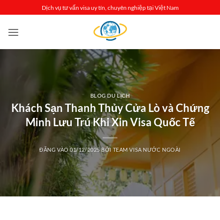
Bỏ
Dịch vụ tư vấn visa uy tín, chuyên nghiệp tại Việt Nam
qua
nội
dung
BLOG DU LỊCH
Khách Sạn Thanh Thủy Cửa Lò và Chứng
Minh Lưu Trú Khi Xin Visa Quốc Tế
ĐĂNG VÀO
01/12/2025
BỞI
TEAM VISA NƯỚC NGOÀI