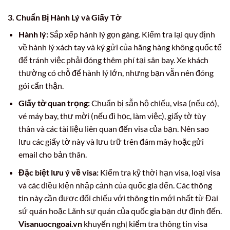
3. Chuẩn Bị Hành Lý và Giấy Tờ
Hành lý:
Sắp xếp hành lý gọn gàng. Kiểm tra lại quy định
về hành lý xách tay và ký gửi của hãng hàng không quốc tế
để tránh việc phải đóng thêm phí tại sân bay. Xe khách
thường có chỗ để hành lý lớn, nhưng bạn vẫn nên đóng
gói cẩn thận.
Giấy tờ quan trọng:
Chuẩn bị sẵn hộ chiếu, visa (nếu có),
vé máy bay, thư mời (nếu đi học, làm việc), giấy tờ tùy
thân và các tài liệu liên quan đến visa của bạn. Nên sao
lưu các giấy tờ này và lưu trữ trên đám mây hoặc gửi
email cho bản thân.
Đặc biệt lưu ý về visa:
Kiểm tra kỹ thời hạn visa, loại visa
và các điều kiện nhập cảnh của quốc gia đến. Các thông
tin này cần được đối chiếu với thông tin mới nhất từ Đại
sứ quán hoặc Lãnh sự quán của quốc gia bạn dự định đến.
Visanuocngoai.vn
khuyến nghị kiểm tra thông tin visa