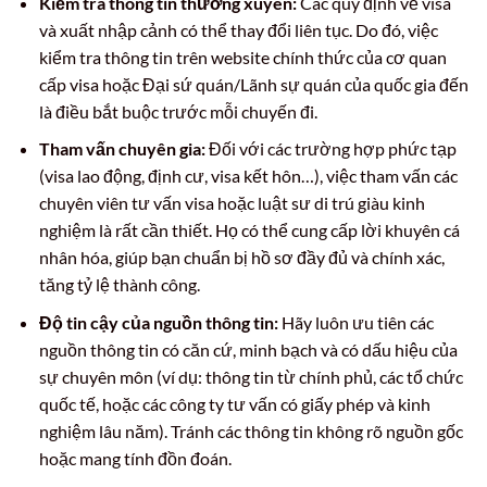
Kiểm tra thông tin thường xuyên:
Các quy định về visa
và xuất nhập cảnh có thể thay đổi liên tục. Do đó, việc
kiểm tra thông tin trên website chính thức của cơ quan
cấp visa hoặc Đại sứ quán/Lãnh sự quán của quốc gia đến
là điều bắt buộc trước mỗi chuyến đi.
Tham vấn chuyên gia:
Đối với các trường hợp phức tạp
(visa lao động, định cư, visa kết hôn…), việc tham vấn các
chuyên viên tư vấn visa hoặc luật sư di trú giàu kinh
nghiệm là rất cần thiết. Họ có thể cung cấp lời khuyên cá
nhân hóa, giúp bạn chuẩn bị hồ sơ đầy đủ và chính xác,
tăng tỷ lệ thành công.
Độ tin cậy của nguồn thông tin:
Hãy luôn ưu tiên các
nguồn thông tin có căn cứ, minh bạch và có dấu hiệu của
sự chuyên môn (ví dụ: thông tin từ chính phủ, các tổ chức
quốc tế, hoặc các công ty tư vấn có giấy phép và kinh
nghiệm lâu năm). Tránh các thông tin không rõ nguồn gốc
hoặc mang tính đồn đoán.