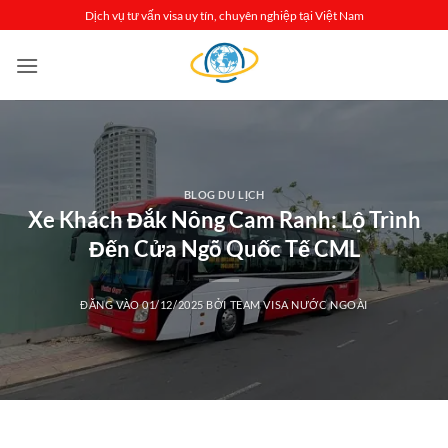
Bỏ
Dịch vụ tư vấn visa uy tín, chuyên nghiệp tại Việt Nam
qua
nội
dung
BLOG DU LỊCH
Xe Khách Đắk Nông Cam Ranh: Lộ Trình
Đến Cửa Ngõ Quốc Tế CML
ĐĂNG VÀO
01/12/2025
BỞI
TEAM VISA NƯỚC NGOÀI