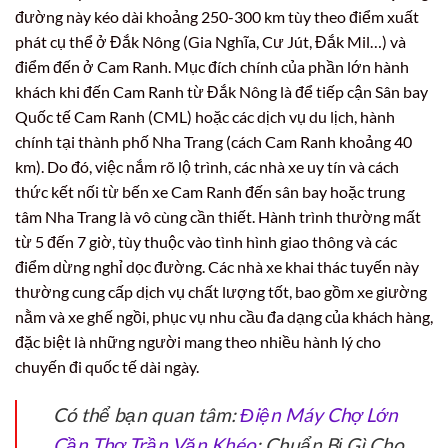
đường này kéo dài khoảng 250-300 km tùy theo điểm xuất
phát cụ thể ở Đắk Nông (Gia Nghĩa, Cư Jút, Đắk Mil…) và
điểm đến ở Cam Ranh. Mục đích chính của phần lớn hành
khách khi đến Cam Ranh từ Đắk Nông là để tiếp cận Sân bay
Quốc tế Cam Ranh (CML) hoặc các dịch vụ du lịch, hành
chính tại thành phố Nha Trang (cách Cam Ranh khoảng 40
km). Do đó, việc nắm rõ lộ trình, các nhà xe uy tín và cách
thức kết nối từ bến xe Cam Ranh đến sân bay hoặc trung
tâm Nha Trang là vô cùng cần thiết. Hành trình thường mất
từ 5 đến 7 giờ, tùy thuộc vào tình hình giao thông và các
điểm dừng nghỉ dọc đường. Các nhà xe khai thác tuyến này
thường cung cấp dịch vụ chất lượng tốt, bao gồm xe giường
nằm và xe ghế ngồi, phục vụ nhu cầu đa dạng của khách hàng,
đặc biệt là những người mang theo nhiều hành lý cho
chuyến đi quốc tế dài ngày.
Có thể bạn quan tâm:
Điện Máy Chợ Lớn
Cần Thơ Trần Văn Khéo
: Chuẩn Bị Gì Cho