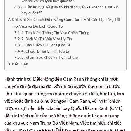
kết nối với chuyến bay quốc tế?
8. Cần lưu ý gì về giấy tờ khi di chuyển xe khách và sau đó
bay quốc tế?
Kết Nối Xe Khách Đắk Nông Cam Ranh Với Các Dịch Vụ Hỗ
Trợ Visa và Du Lịch Quốc Tế
1. Tìm Kiếm Thông Tin Visa Chính Thống
2. Dịch Vụ Tư Vấn Visa Uy Tín
3. Bảo Hiểm Du Lịch Quốc Tế
4. Chuẩn Bị Tài Chính Hợp Lý
5. Khám Sức Khỏe và Tiêm Chủng
Kết Luận
Hành trình từ Đắk Nông đến Cam Ranh không chỉ là một
chuyến đi nội địa mà đối với nhiều người, đây còn là bước
khởi đầu quan trọng cho những chuyến du lịch, học tập, làm
việc hoặc định cư ở nước ngoài. Cam Ranh, với vị trí chiến
lược và sự hiện diện của Sân bay Quốc tế Cam Ranh (CML),
đã trở thành một cửa ngõ hàng không quốc tế quan trọng
của khu vực Nam Trung Bộ Việt Nam. Việc tìm hiểu chi tiết
về các lựa chọn
xe khách Đắk Nông Cam Ranh
giúp du khách