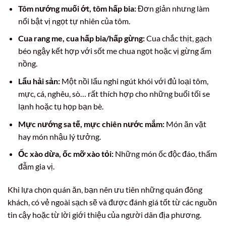
Tôm nướng muối ớt, tôm hấp bia:
Đơn giản nhưng làm
nổi bật vị ngọt tự nhiên của tôm.
Cua rang me, cua hấp bia/hấp gừng:
Cua chắc thịt, gạch
béo ngậy kết hợp với sốt me chua ngọt hoặc vị gừng ấm
nồng.
Lẩu hải sản:
Một nồi lẩu nghi ngút khói với đủ loại tôm,
mực, cá, nghêu, sò… rất thích hợp cho những buổi tối se
lạnh hoặc tụ họp bạn bè.
Mực nướng sa tế, mực chiên nước mắm:
Món ăn vặt
hay món nhậu lý tưởng.
Ốc xào dừa, ốc mỡ xào tỏi:
Những món ốc độc đáo, thấm
đẫm gia vị.
Khi lựa chọn quán ăn, bạn nên ưu tiên những quán đông
khách, có vẻ ngoài sạch sẽ và được đánh giá tốt từ các nguồn
tin cậy hoặc từ lời giới thiệu của người dân địa phương.