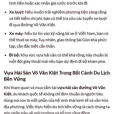
tính tiền hoặc xác nhận giá cước trước khi đi.
Xe buýt:
Nếu muốn trải nghiệm phương tiện công cộng
và tiết kiệm chi phí, bạn có thể tra cứu các tuyến xe buýt
đi qua đường Võ Văn Kiệt.
Xe máy:
Nếu tự tin vào kỹ năng lái xe ở Việt Nam, bạn có
thể thuê xe máy. Tuy nhiên, giao thông Sài Gòn khá phức
tạp, cần đặc biệt cẩn thận.
Đi bộ:
Khu vực vựa hải sản có thể khá rộng, hãy chuẩn bị
một đôi giày thoải mái nếu bạn dự định đi bộ khám phá.
Vựa Hải Sản Võ Văn Kiệt Trong Bối Cảnh Du Lịch
Bền Vững
Khi tham quan và mua sắm tại
vựa hải sản đường Võ Văn
Kiệt
, du khách quốc tế không chỉ đơn thuần là người tiêu
dùng mà còn là một phần của hệ sinh thái kinh tế và văn hóa
địa phương. Việc thực hiện du lịch bền vững là cách chúng ta
góp phần bảo vệ môi trường và hỗ trợ cộng đồng.