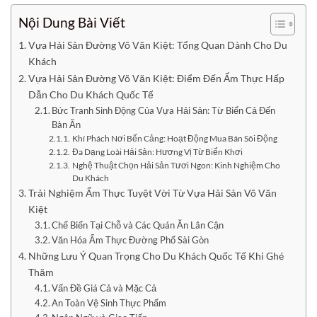
Nội Dung Bài Viết
Vựa Hải Sản Đường Võ Văn Kiệt: Tổng Quan Dành Cho Du
Khách
Vựa Hải Sản Đường Võ Văn Kiệt: Điểm Đến Ẩm Thực Hấp
Dẫn Cho Du Khách Quốc Tế
Bức Tranh Sinh Động Của Vựa Hải Sản: Từ Biển Cả Đến
Bàn Ăn
Khí Phách Nơi Bến Cảng: Hoạt Động Mua Bán Sôi Động
Đa Dạng Loài Hải Sản: Hương Vị Từ Biển Khơi
Nghệ Thuật Chọn Hải Sản Tươi Ngon: Kinh Nghiệm Cho
Du Khách
Trải Nghiệm Ẩm Thực Tuyệt Vời Từ Vựa Hải Sản Võ Văn
Kiệt
Chế Biến Tại Chỗ và Các Quán Ăn Lân Cận
Văn Hóa Ẩm Thực Đường Phố Sài Gòn
Những Lưu Ý Quan Trọng Cho Du Khách Quốc Tế Khi Ghé
Thăm
Vấn Đề Giá Cả và Mặc Cả
An Toàn Vệ Sinh Thực Phẩm