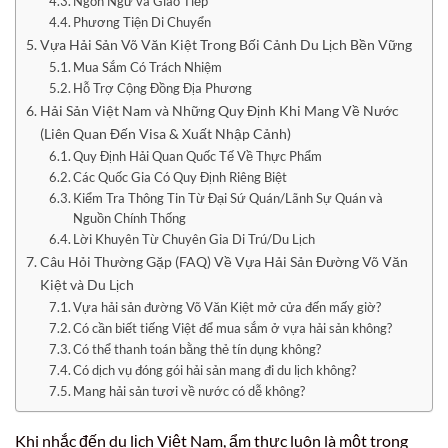
Ngôn Ngữ và Giao Tiếp
Phương Tiện Di Chuyển
Vựa Hải Sản Võ Văn Kiệt Trong Bối Cảnh Du Lịch Bền Vững
Mua Sắm Có Trách Nhiệm
Hỗ Trợ Cộng Đồng Địa Phương
Hải Sản Việt Nam và Những Quy Định Khi Mang Về Nước
(Liên Quan Đến Visa & Xuất Nhập Cảnh)
Quy Định Hải Quan Quốc Tế Về Thực Phẩm
Các Quốc Gia Có Quy Định Riêng Biệt
Kiểm Tra Thông Tin Từ Đại Sứ Quán/Lãnh Sự Quán và
Nguồn Chính Thống
Lời Khuyên Từ Chuyên Gia Di Trú/Du Lịch
Câu Hỏi Thường Gặp (FAQ) Về Vựa Hải Sản Đường Võ Văn
Kiệt và Du Lịch
Vựa hải sản đường Võ Văn Kiệt mở cửa đến mấy giờ?
Có cần biết tiếng Việt để mua sắm ở vựa hải sản không?
Có thể thanh toán bằng thẻ tín dụng không?
Có dịch vụ đóng gói hải sản mang đi du lịch không?
Mang hải sản tươi về nước có dễ không?
Khi nhắc đến du lịch Việt Nam, ẩm thực luôn là một trong