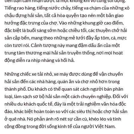
tiên bạn cảm nhận được là một không khí vô cùng sôi động.
Tiếng rao hàng, tiếng nước chảy, tiếng va chạm của những xô
chậu đựng hải sản, tất cả hòa quyện tạo nên một bản giao
hưởng đặc trưng của chợ. Vào những khung giờ cao điểm,
đặc biệt là buổi sáng sớm hoặc chiều tối, các thuyền chở hải
sản cập bến, mang theo những mẻ lưới đầy ắp tôm, cá, mực
còn tươi rói. Cảnh tượng này mang đậm dấu ấn của một
trung tâm thương mại hải sản truyền thống, nơi mọi hoạt
động diễn ra nhịp nhàng và hối hả.
Những chiếc xe tải nhỏ, xe máy được dùng để vận chuyển
hải sản đến các nhà hàng, quán ăn và chợ nhỏ hơn trong
thành phố. Du khách có thể quan sát cách người bán phân
loại, làm sạch sơ bộ hải sản một cách chuyên nghiệp. Đối với
nhiều du khách quốc tế, đây là một trải nghiệm văn hóa độc
đáo, khác biệt hoàn toàn so với các siêu thị hoặc chợ hải sản
ở quê nhà. Nó phản ánh rõ nét sự cần cù, khéo léo và tính
cộng đồng trong đời sống kinh tế của người Việt Nam.