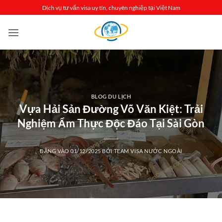
Bỏ
Dịch vụ tư vấn visa uy tín, chuyên nghiệp tại Việt Nam
qua
nội
dung
BLOG DU LỊCH
Vựa Hải Sản Đường Võ Văn Kiệt: Trải
Nghiệm Ẩm Thực Độc Đáo Tại Sài Gòn
ĐĂNG VÀO
01/12/2025
BỞI
TEAM VISA NƯỚC NGOÀI