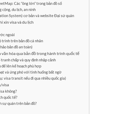
tMap: Các “ông lớn” trong bản đồ số
cộng, du lịch, an ninh
ation System) cơ bản và website Đại sứ quán
 xin visa và du lịch
nước ngoài
ộ trình trên bản đồ cá nhân
hảo bản đồ an toàn)
và văn hóa qua bản đồ trong hành trình quốc tế
ổ tranh chấp và quy định nhập cảnh
u để lên kế hoạch phù hợp
oạt và ứng phó với tình huống bất ngờ
ụ: visa transit nếu đi qua nhiều quốc gia)
h/visa
visa không?
ch quốc tế?
h sự quán trên bản đồ?