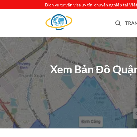
Bỏ
Dịch vụ tư vấn visa uy tín, chuyên nghiệp tại Vi
qua
nội
TRA
dung
Xem Bản Đồ Quận