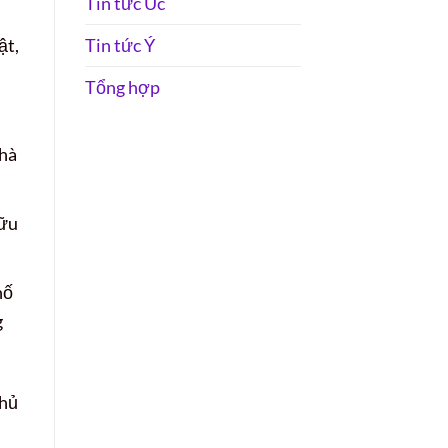
Tin tức Úc
ật,
Tin tức Ý
Tổng hợp
nhà
hữu
hố
g
chủ