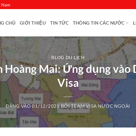
ệt Nam
NG CHỦ
GIỚI THIỆU
TIN TỨC
THÔNG TIN CÁC NƯỚC
L
BLOG DU LỊCH
 Hoàng Mai: Ứng dụng vào D
Visa
ĐĂNG VÀO
01/12/2025
BỞI
TEAM VISA NƯỚC NGOÀI