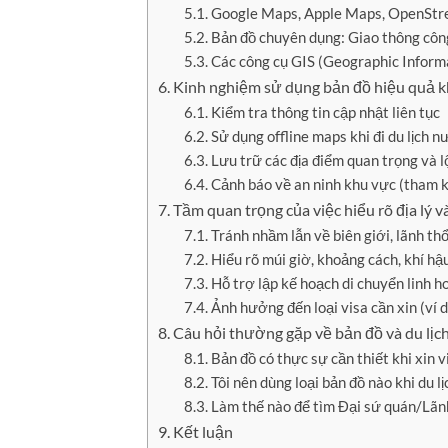
Google Maps, Apple Maps, OpenStree
Bản đồ chuyên dụng: Giao thông công 
Các công cụ GIS (Geographic Inform
Kinh nghiệm sử dụng bản đồ hiệu quả khi
Kiểm tra thông tin cập nhật liên tục
Sử dụng offline maps khi đi du lịch 
Lưu trữ các địa điểm quan trọng và l
Cảnh báo về an ninh khu vực (tham k
Tầm quan trọng của việc hiểu rõ địa lý 
Tránh nhầm lẫn về biên giới, lãnh th
Hiểu rõ múi giờ, khoảng cách, khí hậ
Hỗ trợ lập kế hoạch di chuyển linh h
Ảnh hưởng đến loại visa cần xin (ví d
Câu hỏi thường gặp về bản đồ và du lịc
Bản đồ có thực sự cần thiết khi xin 
Tôi nên dùng loại bản đồ nào khi du lị
Làm thế nào để tìm Đại sứ quán/Lãn
Kết luận