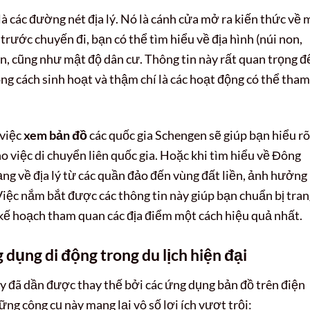
à các đường nét địa lý. Nó là cánh cửa mở ra kiến thức về 
rước chuyến đi, bạn có thể tìm hiểu về địa hình (núi non,
ôn, cũng như mật độ dân cư. Thông tin này rất quan trọng đ
g cách sinh hoạt và thậm chí là các hoạt động có thể tham
 việc
xem bản đồ
các quốc gia Schengen sẽ giúp bạn hiểu rõ
ho việc di chuyển liên quốc gia. Hoặc khi tìm hiểu về Đông
ng về địa lý từ các quần đảo đến vùng đất liền, ảnh hưởng
 Việc nắm bắt được các thông tin này giúp bạn chuẩn bị tra
 kế hoạch tham quan các địa điểm một cách hiệu quả nhất.
dụng di động trong du lịch hiện đại
ấy đã dần được thay thế bởi các ứng dụng bản đồ trên điện
ng công cụ này mang lại vô số lợi ích vượt trội: