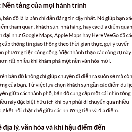
: Nền tảng của mọi hành trình
, bản đồ là la bàn chỉ dẫn đáng tin cậy nhất. Nó giúp bạn xá
 điểm tham quan, khách sạn, nhà hàng, hay các địa điểm qua
iện đại như Google Maps, Apple Maps hay Here WeGo đã cá
 cấp thông tin giao thông theo thời gian thực, gợi ý tuyến
ọn phương tiện công cộng. Việc thành thạo các công cụ này
 hơn rất nhiều khi khám phá một nền văn hóa mới.
 trên bản đồ không chỉ giúp chuyến đi diễn ra suôn sẻ mà cò
ỡng của bạn. Từ việc lựa chọn khách sạn gần các điểm du lị
huyển giữa các thành phố, bản đồ cung cấp một cái nhìn tổng
 Điều này đặc biệt hữu ích khi bạn phải di chuyển qua nhiều
sự kết nối chặt chẽ giữa các phương tiện và địa điểm.
 địa lý, văn hóa và khí hậu điểm đến