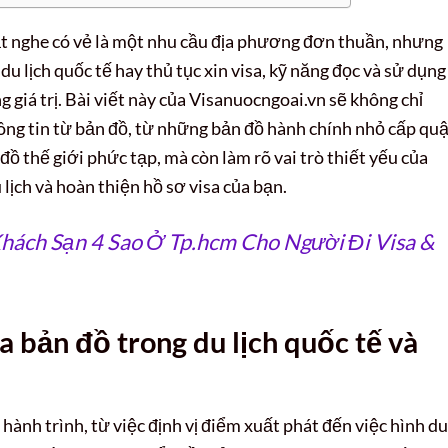
t nghe có vẻ là một nhu cầu địa phương đơn thuần, nhưng
du lịch quốc tế hay thủ tục xin visa, kỹ năng đọc và sử dụng
g giá trị. Bài viết này của Visanuocngoai.vn sẽ không chỉ
ông tin từ bản đồ, từ những bản đồ hành chính nhỏ cấp qu
 thế giới phức tạp, mà còn làm rõ vai trò thiết yếu của
lịch và hoàn thiện hồ sơ visa của bạn.
hách Sạn 4 Sao Ở Tp.hcm Cho Người Đi Visa &
a bản đồ trong du lịch quốc tế và
hành trình, từ việc định vị điểm xuất phát đến việc hình d