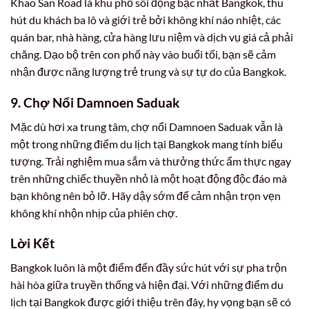
Khao San Road là khu phố sôi động bậc nhất Bangkok, thu
hút du khách ba lô và giới trẻ bởi không khí náo nhiệt, các
quán bar, nhà hàng, cửa hàng lưu niệm và dịch vụ giá cả phải
chăng. Dạo bộ trên con phố này vào buổi tối, bạn sẽ cảm
nhận được năng lượng trẻ trung và sự tự do của Bangkok.
9. Chợ Nổi Damnoen Saduak
Mặc dù hơi xa trung tâm, chợ nổi Damnoen Saduak vẫn là
một trong những điểm du lịch tại Bangkok mang tính biểu
tượng. Trải nghiệm mua sắm và thưởng thức ẩm thực ngay
trên những chiếc thuyền nhỏ là một hoạt động độc đáo mà
bạn không nên bỏ lỡ. Hãy dậy sớm để cảm nhận trọn vẹn
không khí nhộn nhịp của phiên chợ.
Lời Kết
Bangkok luôn là một điểm đến đầy sức hút với sự pha trộn
hài hòa giữa truyền thống và hiện đại. Với những điểm du
lịch tại Bangkok được giới thiệu trên đây, hy vọng bạn sẽ có