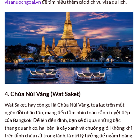
visanuocngoai.vn
để tìm hiểu thêm các dịch vụ visa du lịch.
4. Chùa Núi Vàng (Wat Saket)
Wat Saket, hay còn gọi là Chùa Núi Vàng, tọa lạc trên một
ngọn đồi nhân tạo, mang đến tầm nhìn toàn cảnh tuyệt đẹp
của Bangkok. Để lên đến đỉnh, bạn sẽ đi qua những bậc
thang quanh co, hai bên là cây xanh và chuông gió. Không khí
trên đỉnh chùa rất trong lành, là nơi lý tưởng để ngắm hoàng