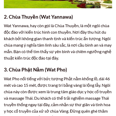
2. Chùa Thuyền (Wat Yannawa)
Wat Yannawa, hay còn gọi là Chùa Thuyền, là một ngôi chùa
độc đáo với kiến trúc hình con thuyền. Nơi đây thu hút du
khách bởi không gian thanh tịnh và kiến trúc ấn tượng. Ngôi
chùa mang ý nghĩa tâm linh sâu sắc, là nơi cầu bình an và may
mắn. Bạn có thể tìm thấy sự yên bình và chiêm ngưỡng nghệ
thuật kiến trúc độc đáo tại đây.
3. Chùa Phật Nằm (Wat Pho)
Wat Pho nổi tiếng với bức tượng Phật nằm khổng lồ, dài 46
mét và cao 15 mét, được trang trí bằng vàng lá lộng lẫy. Ngôi
chùa này còn được xem là trung tâm giáo dục y học cổ truyền
và massage Thái. Du khách có thể trải nghiệm massage Thái
truyền thống ngay tại đây, cảm nhận sự thư giãn và tinh hoa
y học cổ truyền của xứ sở chùa Vàng. Đừng quên ghé thăm