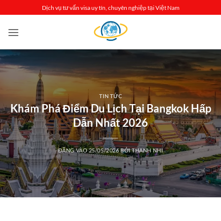
Bỏ
Dịch vụ tư vấn visa uy tín, chuyên nghiệp tại Việt Nam
qua
nội
dung
TIN TỨC
Khám Phá Điểm Du Lịch Tại Bangkok Hấp
Dẫn Nhất 2026
ĐĂNG VÀO
25/05/2026
BỞI
THANH NHI