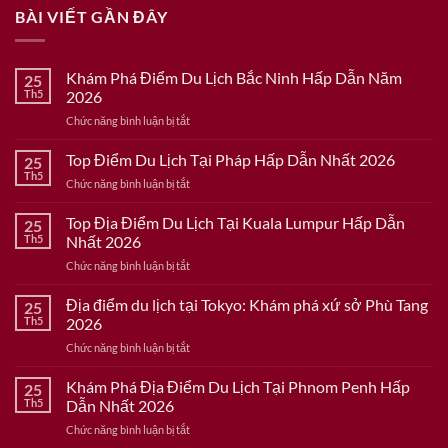
BÀI VIẾT GẦN ĐÂY
Khám Phá Điểm Du Lịch Bắc Ninh Hấp Dẫn Năm
25
Th5
2026
ở
Chức năng bình luận bị tắt
Khám
Phá
Top Điểm Du Lịch Tại Pháp Hấp Dẫn Nhất 2026
25
Điểm
Th5
ở
Chức năng bình luận bị tắt
Du
Top
Lịch
Điểm
Top Địa Điểm Du Lịch Tại Kuala Lumpur Hấp Dẫn
Bắc
25
Du
Th5
Nhất 2026
Ninh
Lịch
Hấp
ở
Chức năng bình luận bị tắt
Tại
Dẫn
Top
Pháp
Năm
Địa
Địa điểm du lịch tại Tokyo: Khám phá xứ sở Phù Tang
Hấp
25
2026
Điểm
Dẫn
Th5
2026
Du
Nhất
ở
Chức năng bình luận bị tắt
Lịch
2026
Địa
Tại
điểm
Khám Phá Địa Điểm Du Lịch Tại Phnom Penh Hấp
Kuala
25
du
Lumpur
Th5
Dẫn Nhất 2026
lịch
Hấp
ở
Chức năng bình luận bị tắt
tại
Dẫn
Khám