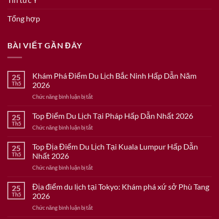
Tổng hợp
BÀI VIẾT GẦN ĐÂY
Khám Phá Điểm Du Lịch Bắc Ninh Hấp Dẫn Năm
25
Th5
2026
ở
Chức năng bình luận bị tắt
Khám
Phá
Top Điểm Du Lịch Tại Pháp Hấp Dẫn Nhất 2026
25
Điểm
Th5
ở
Chức năng bình luận bị tắt
Du
Top
Lịch
Điểm
Top Địa Điểm Du Lịch Tại Kuala Lumpur Hấp Dẫn
Bắc
25
Du
Th5
Nhất 2026
Ninh
Lịch
Hấp
ở
Chức năng bình luận bị tắt
Tại
Dẫn
Top
Pháp
Năm
Địa
Địa điểm du lịch tại Tokyo: Khám phá xứ sở Phù Tang
Hấp
25
2026
Điểm
Dẫn
Th5
2026
Du
Nhất
ở
Chức năng bình luận bị tắt
Lịch
2026
Địa
Tại