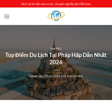
Bỏ
Dịch vụ tư vấn visa uy tín, chuyên nghiệp tại Việt Nam
qua
nội
dung
TIN TỨC
Top Điểm Du Lịch Tại Pháp Hấp Dẫn Nhất
2026
ĐĂNG VÀO
25/05/2026
BỞI
THANH NHI