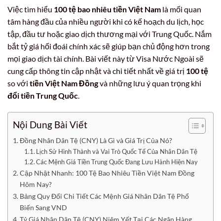
Việc tìm hiểu
100 tệ bao nhiêu tiền Việt Nam
là mối quan
tâm hàng đầu của nhiều người khi có kế hoạch du lịch, học
tập, đầu tư hoặc giao dịch thương mại với Trung Quốc. Nắm
bắt tỷ giá hối đoái chính xác sẽ giúp bạn chủ động hơn trong
mọi giao dịch tài chính. Bài viết này từ Visa Nước Ngoài sẽ
cung cấp thông tin cập nhật và chi tiết nhất về giá trị
100 tệ
so với
tiền Việt Nam Đồng
và những lưu ý quan trọng khi
đổi tiền Trung Quốc
.
Nội Dung Bài Viết
Đồng Nhân Dân Tệ (CNY) Là Gì và Giá Trị Của Nó?
Lịch Sử Hình Thành và Vai Trò Quốc Tế Của Nhân Dân Tệ
Các Mệnh Giá Tiền Trung Quốc Đang Lưu Hành Hiện Nay
Cập Nhật Nhanh: 100 Tệ Bao Nhiêu Tiền Việt Nam Đồng
Hôm Nay?
Bảng Quy Đổi Chi Tiết Các Mệnh Giá Nhân Dân Tệ Phổ
Biến Sang VND
Tỷ Giá Nhân Dân Tệ (CNY) Niêm Yết Tại Các Ngân Hàng