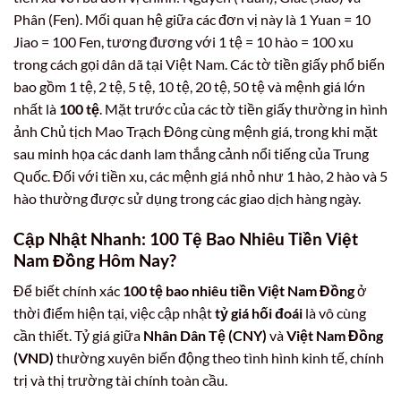
Phân (Fen). Mối quan hệ giữa các đơn vị này là 1 Yuan = 10
Jiao = 100 Fen, tương đương với 1 tệ = 10 hào = 100 xu
trong cách gọi dân dã tại Việt Nam. Các tờ tiền giấy phổ biến
bao gồm 1 tệ, 2 tệ, 5 tệ, 10 tệ, 20 tệ, 50 tệ và mệnh giá lớn
nhất là
100 tệ
. Mặt trước của các tờ tiền giấy thường in hình
ảnh Chủ tịch Mao Trạch Đông cùng mệnh giá, trong khi mặt
sau minh họa các danh lam thắng cảnh nổi tiếng của Trung
Quốc. Đối với tiền xu, các mệnh giá nhỏ như 1 hào, 2 hào và 5
hào thường được sử dụng trong các giao dịch hàng ngày.
Cập Nhật Nhanh: 100 Tệ Bao Nhiêu Tiền Việt
Nam Đồng Hôm Nay?
Để biết chính xác
100 tệ bao nhiêu tiền Việt Nam Đồng
ở
thời điểm hiện tại, việc cập nhật
tỷ giá hối đoái
là vô cùng
cần thiết. Tỷ giá giữa
Nhân Dân Tệ (CNY)
và
Việt Nam Đồng
(VND)
thường xuyên biến động theo tình hình kinh tế, chính
trị và thị trường tài chính toàn cầu.