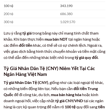
100 tệ
343.190
200 tệ
686.380
300 tệ
1.029.570
Lưu ý rằng
tỷ giá
trong bảng này chỉ mang tính chất tham
khảo. Khi bạn thực hiện
mua bán NDT
tại ngân hàng hoặc
các điểm
đổi tiền
khác, có thể sẽ có sự chênh lệch. Ngoài ra,
việc giao dịch bằng hình thức chuyển khoản và tiền mặt cũng
có thể dẫn đến những khác biệt nhỏ trong
tỷ giá quy đổi
.
Tỷ Giá Nhân Dân Tệ (CNY) Niêm Yết Tại Các
Ngân Hàng Việt Nam
Tỷ giá Nhân Dân Tệ (CNY)
, giống như các loại ngoại tệ khác,
có những biến động liên tục. Nếu bạn cần
đổi tiền Trung
Quốc
để đi công tác, du lịch,
mua bán hàng hóa
hoặc kinh
doanh ngoại hối, việc cập nhật
tỷ giá CNY/VND
tại các ngân
hàng là cực kỳ quan trọng để nắm rõ
100 tệ
quy đổi sang
tiền