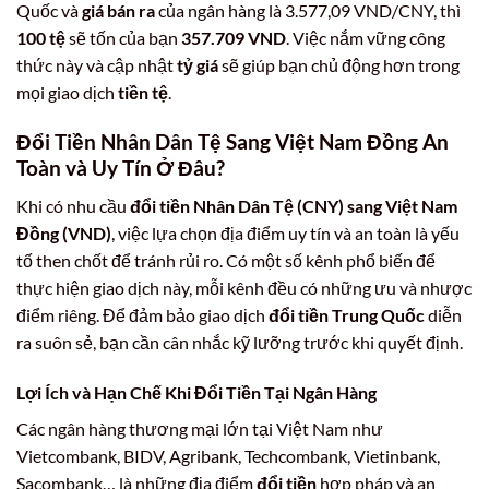
Quốc và
giá bán ra
của ngân hàng là 3.577,09 VND/CNY, thì
100 tệ
sẽ tốn của bạn
357.709 VND
. Việc nắm vững công
thức này và cập nhật
tỷ giá
sẽ giúp bạn chủ động hơn trong
mọi giao dịch
tiền tệ
.
Đổi Tiền Nhân Dân Tệ Sang Việt Nam Đồng An
Toàn và Uy Tín Ở Đâu?
Khi có nhu cầu
đổi tiền Nhân Dân Tệ (CNY) sang Việt Nam
Đồng (VND)
, việc lựa chọn địa điểm uy tín và an toàn là yếu
tố then chốt để tránh rủi ro. Có một số kênh phổ biến để
thực hiện giao dịch này, mỗi kênh đều có những ưu và nhược
điểm riêng. Để đảm bảo giao dịch
đổi tiền Trung Quốc
diễn
ra suôn sẻ, bạn cần cân nhắc kỹ lưỡng trước khi quyết định.
Lợi Ích và Hạn Chế Khi Đổi Tiền Tại Ngân Hàng
Các ngân hàng thương mại lớn tại Việt Nam như
Vietcombank, BIDV, Agribank, Techcombank, Vietinbank,
Sacombank… là những địa điểm
đổi tiền
hợp pháp và an