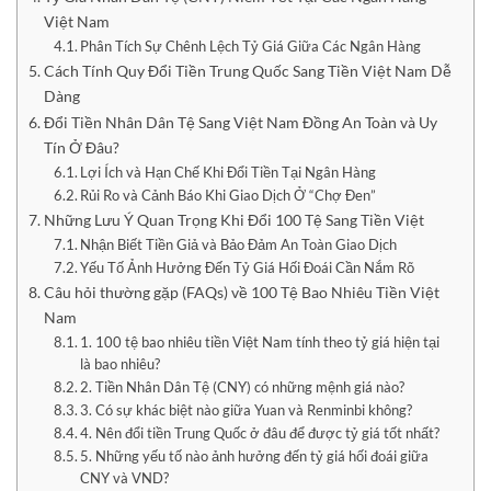
Việt Nam
Phân Tích Sự Chênh Lệch Tỷ Giá Giữa Các Ngân Hàng
Cách Tính Quy Đổi Tiền Trung Quốc Sang Tiền Việt Nam Dễ
Dàng
Đổi Tiền Nhân Dân Tệ Sang Việt Nam Đồng An Toàn và Uy
Tín Ở Đâu?
Lợi Ích và Hạn Chế Khi Đổi Tiền Tại Ngân Hàng
Rủi Ro và Cảnh Báo Khi Giao Dịch Ở “Chợ Đen”
Những Lưu Ý Quan Trọng Khi Đổi 100 Tệ Sang Tiền Việt
Nhận Biết Tiền Giả và Bảo Đảm An Toàn Giao Dịch
Yếu Tố Ảnh Hưởng Đến Tỷ Giá Hối Đoái Cần Nắm Rõ
Câu hỏi thường gặp (FAQs) về 100 Tệ Bao Nhiêu Tiền Việt
Nam
1. 100 tệ bao nhiêu tiền Việt Nam tính theo tỷ giá hiện tại
là bao nhiêu?
2. Tiền Nhân Dân Tệ (CNY) có những mệnh giá nào?
3. Có sự khác biệt nào giữa Yuan và Renminbi không?
4. Nên đổi tiền Trung Quốc ở đâu để được tỷ giá tốt nhất?
5. Những yếu tố nào ảnh hưởng đến tỷ giá hối đoái giữa
CNY và VND?