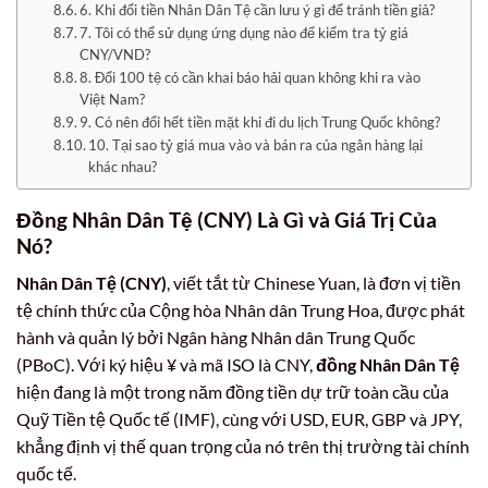
6. Khi đổi tiền Nhân Dân Tệ cần lưu ý gì để tránh tiền giả?
7. Tôi có thể sử dụng ứng dụng nào để kiểm tra tỷ giá
CNY/VND?
8. Đổi 100 tệ có cần khai báo hải quan không khi ra vào
Việt Nam?
9. Có nên đổi hết tiền mặt khi đi du lịch Trung Quốc không?
10. Tại sao tỷ giá mua vào và bán ra của ngân hàng lại
khác nhau?
Đồng Nhân Dân Tệ (CNY) Là Gì và Giá Trị Của
Nó?
Nhân Dân Tệ (CNY)
, viết tắt từ Chinese Yuan, là đơn vị tiền
tệ chính thức của Cộng hòa Nhân dân Trung Hoa, được phát
hành và quản lý bởi Ngân hàng Nhân dân Trung Quốc
(PBoC). Với ký hiệu ¥ và mã ISO là CNY,
đồng Nhân Dân Tệ
hiện đang là một trong năm đồng tiền dự trữ toàn cầu của
Quỹ Tiền tệ Quốc tế (IMF), cùng với USD, EUR, GBP và JPY,
khẳng định vị thế quan trọng của nó trên thị trường tài chính
quốc tế.