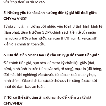
với “chợ đen” vì rủi ro cao.
5. Những yếu tố nào ảnh hưởng đến tỷ giá hối đoái giữa
CNY và VND?
Tỷ giá chịu ảnh hưởng bởi nhiều yếu tố như tình hình kinh tế
(lạm phát, tăng trưởng GDP), chính sách tiền tệ của ngân
hàng trung ương hai nước, cán cân thương mại, và các sự
kiện địa chính trị toàn cầu.
6. Khi đổi tiền Nhân Dân Tệ cần lưu ý gì để tránh tiền giả?
Để tránh tiền giả, bạn nên kiểm tra kỹ chất liệu giấy (dai,
bền), hình ảnh in trên tiền (sắc nét, rõ ràng), mực in (độ bóng,
đổi màu khi nghiêng) và các yếu tố bảo an (dải quang học,
hình chìm). Giao dịch tại các tổ chức uy tín cũng là cách tốt
nhất để đảm bảo an toàn.
7. Tôi có thể sử dụng ứng dụng nào để kiểm tra tỷ giá
CNY/VND?