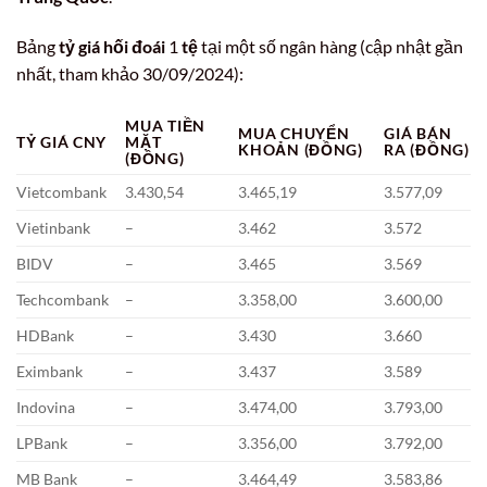
Bảng
tỷ giá hối đoái
1
tệ
tại một số ngân hàng (cập nhật gần
nhất, tham khảo 30/09/2024):
MUA TIỀN
MUA CHUYỂN
GIÁ BÁN
TỶ GIÁ CNY
MẶT
KHOẢN (ĐỒNG)
RA (ĐỒNG)
(ĐỒNG)
Vietcombank
3.430,54
3.465,19
3.577,09
Vietinbank
–
3.462
3.572
BIDV
–
3.465
3.569
Techcombank
–
3.358,00
3.600,00
HDBank
–
3.430
3.660
Eximbank
–
3.437
3.589
Indovina
–
3.474,00
3.793,00
LPBank
–
3.356,00
3.792,00
MB Bank
–
3.464,49
3.583,86