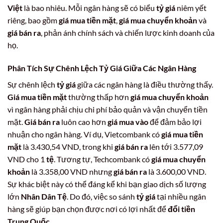
Việt
là bao nhiêu. Mỗi ngân hàng sẽ có biểu
tỷ giá
niêm yết
riêng, bao gồm
giá mua tiền mặt
,
giá mua chuyển khoản
và
giá bán ra
, phản ánh chính sách và chiến lược kinh doanh của
họ.
Phân Tích Sự Chênh Lệch Tỷ Giá Giữa Các Ngân Hàng
Sự chênh lệch
tỷ giá
giữa các ngân hàng là điều thường thấy.
Giá mua tiền mặt
thường thấp hơn
giá mua chuyển khoản
vì ngân hàng phải chịu chi phí bảo quản và vận chuyển tiền
mặt.
Giá bán ra
luôn cao hơn
giá mua vào
để đảm bảo lợi
nhuận cho ngân hàng. Ví dụ, Vietcombank có
giá mua tiền
mặt
là 3.430,54 VND, trong khi
giá bán ra
lên tới 3.577,09
VND cho 1
tệ
. Tương tự, Techcombank có
giá mua chuyển
khoản
là 3.358,00 VND nhưng
giá bán ra
là 3.600,00 VND.
Sự khác biệt này có thể đáng kể khi bạn giao dịch số lượng
lớn
Nhân Dân Tệ
. Do đó, việc so sánh
tỷ giá
tại nhiều ngân
hàng sẽ giúp bạn chọn được nơi có lợi nhất để
đổi tiền
Trung Quốc
.