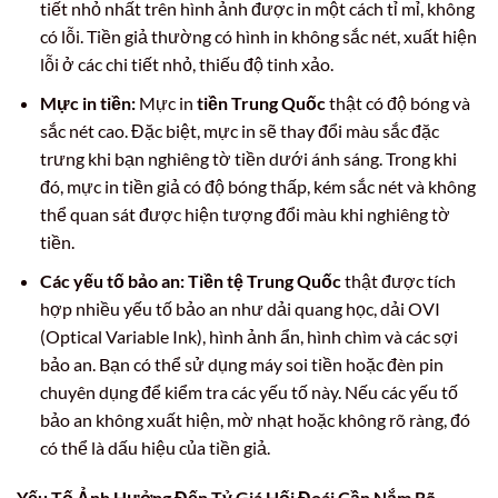
tiết nhỏ nhất trên hình ảnh được in một cách tỉ mỉ, không
có lỗi. Tiền giả thường có hình in không sắc nét, xuất hiện
lỗi ở các chi tiết nhỏ, thiếu độ tinh xảo.
Mực in tiền:
Mực in
tiền Trung Quốc
thật có độ bóng và
sắc nét cao. Đặc biệt, mực in sẽ thay đổi màu sắc đặc
trưng khi bạn nghiêng tờ tiền dưới ánh sáng. Trong khi
đó, mực in tiền giả có độ bóng thấp, kém sắc nét và không
thể quan sát được hiện tượng đổi màu khi nghiêng tờ
tiền.
Các yếu tố bảo an:
Tiền tệ Trung Quốc
thật được tích
hợp nhiều yếu tố bảo an như dải quang học, dải OVI
(Optical Variable Ink), hình ảnh ẩn, hình chìm và các sợi
bảo an. Bạn có thể sử dụng máy soi tiền hoặc đèn pin
chuyên dụng để kiểm tra các yếu tố này. Nếu các yếu tố
bảo an không xuất hiện, mờ nhạt hoặc không rõ ràng, đó
có thể là dấu hiệu của tiền giả.
Yếu Tố Ảnh Hưởng Đến Tỷ Giá Hối Đoái Cần Nắm Rõ