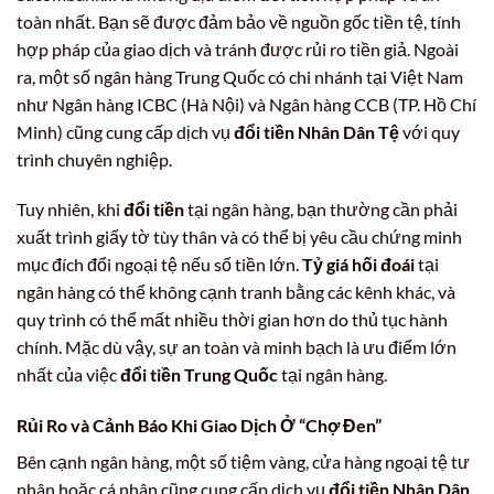
toàn nhất. Bạn sẽ được đảm bảo về nguồn gốc tiền tệ, tính
hợp pháp của giao dịch và tránh được rủi ro tiền giả. Ngoài
ra, một số ngân hàng Trung Quốc có chi nhánh tại Việt Nam
như Ngân hàng ICBC (Hà Nội) và Ngân hàng CCB (TP. Hồ Chí
Minh) cũng cung cấp dịch vụ
đổi tiền Nhân Dân Tệ
với quy
trình chuyên nghiệp.
Tuy nhiên, khi
đổi tiền
tại ngân hàng, bạn thường cần phải
xuất trình giấy tờ tùy thân và có thể bị yêu cầu chứng minh
mục đích đổi ngoại tệ nếu số tiền lớn.
Tỷ giá hối đoái
tại
ngân hàng có thể không cạnh tranh bằng các kênh khác, và
quy trình có thể mất nhiều thời gian hơn do thủ tục hành
chính. Mặc dù vậy, sự an toàn và minh bạch là ưu điểm lớn
nhất của việc
đổi tiền Trung Quốc
tại ngân hàng.
Rủi Ro và Cảnh Báo Khi Giao Dịch Ở “Chợ Đen”
Bên cạnh ngân hàng, một số tiệm vàng, cửa hàng ngoại tệ tư
nhân hoặc cá nhân cũng cung cấp dịch vụ
đổi tiền Nhân Dân