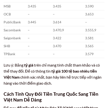
MSB
3.435
3.435
3.590
OCB
–
–
3.653
PublicBank
3.445
3.614
–
Sacombank
–
3.470,9
3.555,9
Saigonbank
–
3.422
3.581
SHB
–
3.470
3.565
TPBank
–
–
3.579
Lưu ý: Bảng
tỷ giá
trên chỉ mang tính chất tham khảo và có
thể thay đổi. Để có thông tin
tỷ giá 100 tệ bao nhiêu tiền
Việt Nam
chính xác nhất, bạn hãy liên hệ trực tiếp với ngân
hàng vào thời điểm giao dịch.
Cách Tính Quy Đổi Tiền Trung Quốc Sang Tiền
Việt Nam Dễ Dàng
Để
quy đổi
tiền tệ
từ
Nhân Dân Tệ (CNY)
sang
Việt Nam