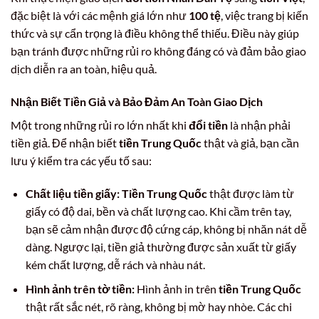
đặc biệt là với các mệnh giá lớn như
100 tệ
, việc trang bị kiến
thức và sự cẩn trọng là điều không thể thiếu. Điều này giúp
bạn tránh được những rủi ro không đáng có và đảm bảo giao
dịch diễn ra an toàn, hiệu quả.
Nhận Biết Tiền Giả và Bảo Đảm An Toàn Giao Dịch
Một trong những rủi ro lớn nhất khi
đổi tiền
là nhận phải
tiền giả. Để nhận biết
tiền Trung Quốc
thật và giả, bạn cần
lưu ý kiểm tra các yếu tố sau:
Chất liệu tiền giấy:
Tiền Trung Quốc
thật được làm từ
giấy có độ dai, bền và chất lượng cao. Khi cầm trên tay,
bạn sẽ cảm nhận được độ cứng cáp, không bị nhăn nát dễ
dàng. Ngược lại, tiền giả thường được sản xuất từ giấy
kém chất lượng, dễ rách và nhàu nát.
Hình ảnh trên tờ tiền:
Hình ảnh in trên
tiền Trung Quốc
thật rất sắc nét, rõ ràng, không bị mờ hay nhòe. Các chi