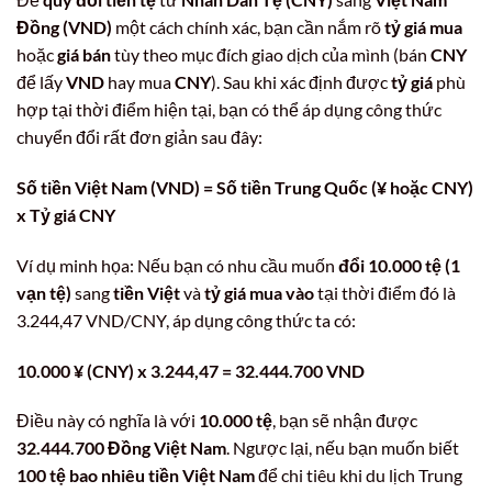
Đồng (VND)
một cách chính xác, bạn cần nắm rõ
tỷ giá mua
hoặc
giá bán
tùy theo mục đích giao dịch của mình (bán
CNY
để lấy
VND
hay mua
CNY
). Sau khi xác định được
tỷ giá
phù
hợp tại thời điểm hiện tại, bạn có thể áp dụng công thức
chuyển đổi rất đơn giản sau đây:
Số tiền Việt Nam (VND) = Số tiền Trung Quốc (¥ hoặc CNY)
x Tỷ giá CNY
Ví dụ minh họa: Nếu bạn có nhu cầu muốn
đổi 10.000 tệ (1
vạn tệ)
sang
tiền Việt
và
tỷ giá mua vào
tại thời điểm đó là
3.244,47 VND/CNY, áp dụng công thức ta có:
10.000 ¥ (CNY) x 3.244,47 = 32.444.700 VND
Điều này có nghĩa là với
10.000 tệ
, bạn sẽ nhận được
32.444.700 Đồng Việt Nam
. Ngược lại, nếu bạn muốn biết
100 tệ bao nhiêu tiền Việt Nam
để chi tiêu khi du lịch Trung