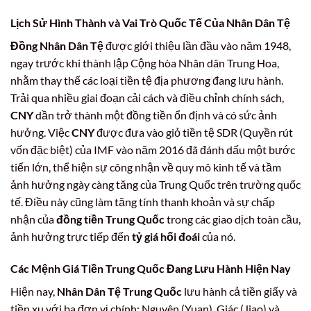
Lịch Sử Hình Thành và Vai Trò Quốc Tế Của Nhân Dân Tệ
Đồng Nhân Dân Tệ
được giới thiệu lần đầu vào năm 1948,
ngay trước khi thành lập Cộng hòa Nhân dân Trung Hoa,
nhằm thay thế các loại tiền tệ địa phương đang lưu hành.
Trải qua nhiều giai đoạn cải cách và điều chỉnh chính sách,
CNY
dần trở thành một đồng tiền ổn định và có sức ảnh
hưởng. Việc
CNY
được đưa vào giỏ tiền tệ SDR (Quyền rút
vốn đặc biệt) của IMF vào năm 2016 đã đánh dấu một bước
tiến lớn, thể hiện sự công nhận về quy mô kinh tế và tầm
ảnh hưởng ngày càng tăng của Trung Quốc trên trường quốc
tế. Điều này cũng làm tăng tính thanh khoản và sự chấp
nhận của
đồng tiền Trung Quốc
trong các giao dịch toàn cầu,
ảnh hưởng trực tiếp đến
tỷ giá hối đoái
của nó.
Các Mệnh Giá Tiền Trung Quốc Đang Lưu Hành Hiện Nay
Hiện nay,
Nhân Dân Tệ Trung Quốc
lưu hành cả tiền giấy và
tiền xu với ba đơn vị chính: Nguyên (Yuan), Giác (Jiao) và