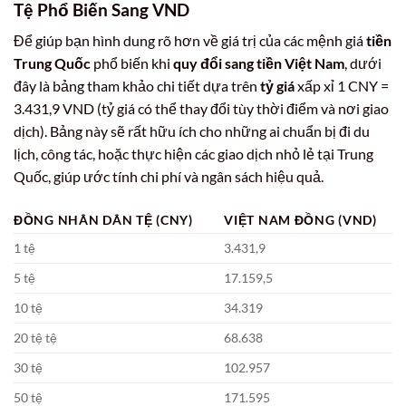
Tệ Phổ Biến Sang VND
Để giúp bạn hình dung rõ hơn về giá trị của các mệnh giá
tiền
Trung Quốc
phổ biến khi
quy đổi sang tiền Việt Nam
, dưới
đây là bảng tham khảo chi tiết dựa trên
tỷ giá
xấp xỉ 1 CNY =
3.431,9 VND (tỷ giá có thể thay đổi tùy thời điểm và nơi giao
dịch). Bảng này sẽ rất hữu ích cho những ai chuẩn bị đi du
lịch, công tác, hoặc thực hiện các giao dịch nhỏ lẻ tại Trung
Quốc, giúp ước tính chi phí và ngân sách hiệu quả.
ĐỒNG NHÂN DÂN TỆ (CNY)
VIỆT NAM ĐỒNG (VND)
1 tệ
3.431,9
5 tệ
17.159,5
10 tệ
34.319
20 tệ tệ
68.638
30 tệ
102.957
50 tệ
171.595