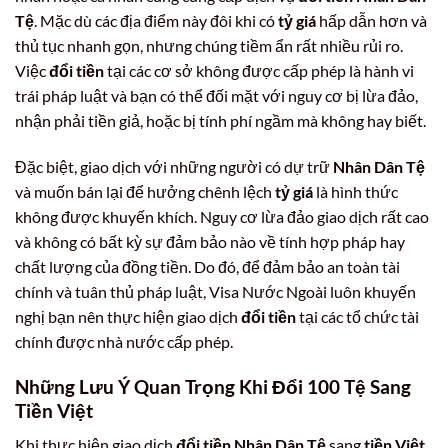
Tệ
. Mặc dù các địa điểm này đôi khi có
tỷ giá
hấp dẫn hơn và
thủ tục nhanh gọn, nhưng chúng tiềm ẩn rất nhiều rủi ro.
Việc
đổi tiền
tại các cơ sở không được cấp phép là hành vi
trái pháp luật và bạn có thể đối mặt với nguy cơ bị lừa đảo,
nhận phải tiền giả, hoặc bị tính phí ngầm mà không hay biết.
Đặc biệt, giao dịch với những người có dự trữ
Nhân Dân Tệ
và muốn bán lại để hưởng chênh lệch
tỷ giá
là hình thức
không được khuyến khích. Nguy cơ lừa đảo giao dịch rất cao
và không có bất kỳ sự đảm bảo nào về tính hợp pháp hay
chất lượng của đồng tiền. Do đó, để đảm bảo an toàn tài
chính và tuân thủ pháp luật, Visa Nước Ngoài luôn khuyến
nghị bạn nên thực hiện giao dịch
đổi tiền
tại các tổ chức tài
chính được nhà nước cấp phép.
Những Lưu Ý Quan Trọng Khi Đổi 100 Tệ Sang
Tiền Việt
Khi thực hiện giao dịch
đổi tiền Nhân Dân Tệ
sang
tiền Việt
,