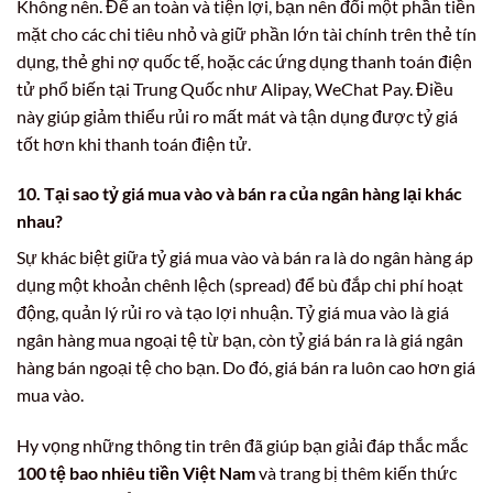
Không nên. Để an toàn và tiện lợi, bạn nên đổi một phần tiền
mặt cho các chi tiêu nhỏ và giữ phần lớn tài chính trên thẻ tín
dụng, thẻ ghi nợ quốc tế, hoặc các ứng dụng thanh toán điện
tử phổ biến tại Trung Quốc như Alipay, WeChat Pay. Điều
này giúp giảm thiểu rủi ro mất mát và tận dụng được tỷ giá
tốt hơn khi thanh toán điện tử.
10. Tại sao tỷ giá mua vào và bán ra của ngân hàng lại khác
nhau?
Sự khác biệt giữa tỷ giá mua vào và bán ra là do ngân hàng áp
dụng một khoản chênh lệch (spread) để bù đắp chi phí hoạt
động, quản lý rủi ro và tạo lợi nhuận. Tỷ giá mua vào là giá
ngân hàng mua ngoại tệ từ bạn, còn tỷ giá bán ra là giá ngân
hàng bán ngoại tệ cho bạn. Do đó, giá bán ra luôn cao hơn giá
mua vào.
Hy vọng những thông tin trên đã giúp bạn giải đáp thắc mắc
100 tệ bao nhiêu tiền Việt Nam
và trang bị thêm kiến thức