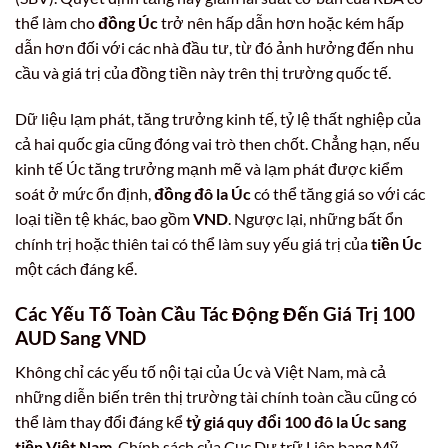
thể làm cho
đồng Úc
trở nên hấp dẫn hơn hoặc kém hấp
dẫn hơn đối với các nhà đầu tư, từ đó ảnh hưởng đến nhu
cầu và giá trị của đồng tiền này trên thị trường quốc tế.
Dữ liệu lạm phát, tăng trưởng kinh tế, tỷ lệ thất nghiệp của
cả hai quốc gia cũng đóng vai trò then chốt. Chẳng hạn, nếu
kinh tế Úc tăng trưởng mạnh mẽ và lạm phát được kiểm
soát ở mức ổn định,
đồng đô la Úc
có thể tăng giá so với các
loại tiền tệ khác, bao gồm
VND
. Ngược lại, những bất ổn
chính trị hoặc thiên tai có thể làm suy yếu giá trị của
tiền Úc
một cách đáng kể.
Các Yếu Tố Toàn Cầu Tác Động Đến Giá Trị
100
AUD Sang VND
Không chỉ các yếu tố nội tại của Úc và Việt Nam, mà cả
những diễn biến trên thị trường tài chính toàn cầu cũng có
thể làm thay đổi đáng kể
tỷ giá quy đổi 100 đô la Úc sang
tiền Việt Nam
. Chính sách của Cục Dự trữ Liên bang Mỹ