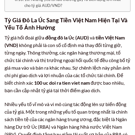
cho tỷ giá AUD/VND?
Tỷ Giá Đô La Úc Sang Tiền Việt Nam Hiện Tại Và
Yếu Tố Ảnh Hưởng
Tỷ giá hối đoái giữa
đồng đô la Úc (AUD)
và
tiền Việt Nam
(VND)
không phải là con số cố định mà thay đổi từng giờ,
từng ngày. Thông thường, các ngân hàng thương mại, tổ
chức tài chính và thị trường ngoại hối quốc tế đều công bố tỷ
giá mua vào và bán ra khác nhau. Sự chênh lệch này phản ánh
chi phí giao dịch và lợi nhuận của các tổ chức tài chính. Để
biết chính xác
100 uc doi ra tien viet nam
được bao nhiêu,
bạn cần cập nhật tỷ giá tại thời điểm giao dịch.
Nhiều yếu tố vĩ mô và vi mô cùng tác động lên sự biến động
của tỷ giá. Một trong những yếu tố quan trọng nhất là chính
sách tiền tệ của các ngân hàng trung ương, đặc biệt là Ngân
hàng Dự trữ Úc (RBA) và Ngân hàng Nhà nước Việt Nam
(SBV). Quyết định tăng hay giảm lãi suất cơ bản của RBA có