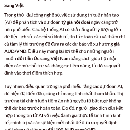
Sang Việt
Trong thời đại công nghệ số, việc sử dụng trí tuệ nhân tạo
(AI) để phân tích và dự đoán
tỷ giá hối đoái
ngày càng trở
nên phổ biến. Các hệ thống AI có khả năng xử lý lượng lớn
dữ liệu lịch sử, các chỉ số kinh tế, tin tức toàn cầu và thậm chí
cả tâm lý thị trường để đưa ra các dự báo về xu hướng
giá
AUD/VND
. Điều này mang lại lợi thế cho những người
muốn
đổi tiền Úc sang Việt Nam
bằng cách giúp họ nhận
diện các mức hỗ trợ và kháng cự tiềm năng, từ đó ra quyết
định vào thời điểm thích hợp.
Tuy nhiên, điều quan trọng là phải hiểu rằng các dự đoán AI,
dù hiện đại đến đâu, cũng chỉ mang tính chất tham khảo. Thị
trường tài chính luôn tiềm ẩn những yếu tố bất ngờ không
thể dự báo trước hoàn toàn. Do đó, người giao dịch cần kết
hợp thông tin từ AI với việc đánh giá thực tế tình hình kinh
tế, chính trị và các sự kiện mới nhất để đưa ra quyết định
cuối cùng về việc
quy đổi 100 AUD sang VND
.