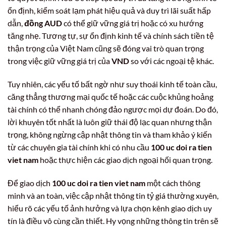
ổn định, kiểm soát lạm phát hiệu quả và duy trì lãi suất hấp
dẫn,
đồng AUD
có thể giữ vững giá trị hoặc có xu hướng
tăng nhẹ. Tương tự, sự ổn định kinh tế và chính sách tiền tệ
thận trọng của Việt Nam cũng sẽ đóng vai trò quan trọng
trong việc giữ vững giá trị của
VND
so với các ngoại tệ khác.
Tuy nhiên, các yếu tố bất ngờ như suy thoái kinh tế toàn cầu,
căng thẳng thương mại quốc tế hoặc các cuộc khủng hoảng
tài chính có thể nhanh chóng đảo ngược mọi dự đoán. Do đó,
lời khuyên tốt nhất là luôn giữ thái độ lạc quan nhưng thận
trọng, không ngừng cập nhật thông tin và tham khảo ý kiến
từ các chuyên gia tài chính khi có nhu cầu
100 uc doi ra tien
viet nam
hoặc thực hiện các giao dịch ngoại hối quan trọng.
Để giao dịch
100 uc doi ra tien viet nam
một cách thông
minh và an toàn, việc cập nhật thông tin tỷ giá thường xuyên,
hiểu rõ các yếu tố ảnh hưởng và lựa chọn kênh giao dịch uy
tín là điều vô cùng cần thiết. Hy vọng những thông tin trên sẽ