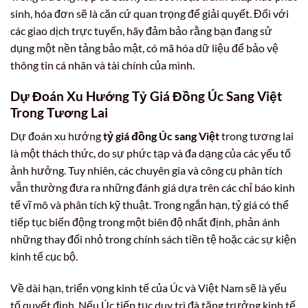
sinh, hóa đơn sẽ là căn cứ quan trọng để giải quyết. Đối với
các giao dịch trực tuyến, hãy đảm bảo rằng bạn đang sử
dụng một nền tảng bảo mật, có mã hóa dữ liệu để bảo vệ
thông tin cá nhân và tài chính của mình.
Dự Đoán Xu Hướng Tỷ Giá
Đồng Úc Sang Việt
Trong Tương Lai
Dự đoán xu hướng
tỷ giá đồng Úc sang Việt
trong tương lai
là một thách thức, do sự phức tạp và đa dạng của các yếu tố
ảnh hưởng. Tuy nhiên, các chuyên gia và công cụ phân tích
vẫn thường đưa ra những đánh giá dựa trên các chỉ báo kinh
tế vĩ mô và phân tích kỹ thuật. Trong ngắn hạn, tỷ giá có thể
tiếp tục biến động trong một biên độ nhất định, phản ánh
những thay đổi nhỏ trong chính sách tiền tệ hoặc các sự kiện
kinh tế cục bộ.
Về dài hạn, triển vọng kinh tế của Úc và Việt Nam sẽ là yếu
tố quyết định. Nếu Úc tiếp tục duy trì đà tăng trưởng kinh tế