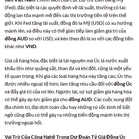
(Fed), đặc biệt là các quyết định về lãi suất, thường có tác
động lan tỏa mạnh mẽ đến các thị trường tiền tệ trên thế
giới. Khi Fed tăng lãi suất, đồng đô la Mỹ (USD) có xu hướng
mạnh lên, và điều này có thể gián tiếp làm giảm giá trị của
đồng AUD
so với USD, và kéo theo đó là so với các đồng tiền
khác như
VND
.
Giá cả hàng hóa, đặc biệt là tài nguyên mà Úc là nước xuất
khẩu lớn như quặng sắt, than đá và khí đốt, cũng là một yếu
tố quan trọng. Khi giá các loại hàng hóa này tăng cao, Úc thu
được nhiều ngoại tệ hơn, làm tăng nhu cầu đối với
đồng Úc
và đẩy giá trị của nó lên. Ngược lại, sự sụt giảm giá hàng hóa
có thể gây áp lực giảm giá cho
đồng AUD
. Các cuộc xung đột
địa chính trị, đại dịch toàn cầu hay những cú sốc kinh tế bất
ngờ cũng đều có thể gây ra những biến động mạnh trên thị
trường ngoại hối.
Vai Trò Của Công Nghệ Trong Dự Đoán Tỷ Giá
Đồng Úc