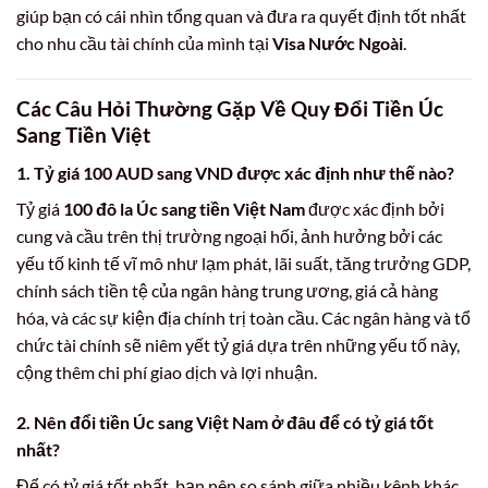
giúp bạn có cái nhìn tổng quan và đưa ra quyết định tốt nhất
cho nhu cầu tài chính của mình tại
Visa Nước Ngoài
.
Các Câu Hỏi Thường Gặp Về Quy Đổi Tiền Úc
Sang Tiền Việt
1. Tỷ giá
100 AUD sang VND
được xác định như thế nào?
Tỷ giá
100 đô la Úc sang tiền Việt Nam
được xác định bởi
cung và cầu trên thị trường ngoại hối, ảnh hưởng bởi các
yếu tố kinh tế vĩ mô như lạm phát, lãi suất, tăng trưởng GDP,
chính sách tiền tệ của ngân hàng trung ương, giá cả hàng
hóa, và các sự kiện địa chính trị toàn cầu. Các ngân hàng và tổ
chức tài chính sẽ niêm yết tỷ giá dựa trên những yếu tố này,
cộng thêm chi phí giao dịch và lợi nhuận.
2. Nên
đổi tiền Úc sang Việt Nam
ở đâu để có tỷ giá tốt
nhất?
Để có tỷ giá tốt nhất, bạn nên so sánh giữa nhiều kênh khác