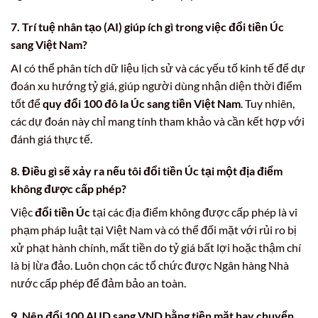
7. Trí tuệ nhân tạo (AI) giúp ích gì trong việc
đổi tiền Úc
sang Việt Nam
?
AI có thể phân tích dữ liệu lịch sử và các yếu tố kinh tế để dự
đoán xu hướng tỷ giá, giúp người dùng nhận diện thời điểm
tốt để
quy đổi 100 đô la Úc sang tiền Việt Nam
. Tuy nhiên,
các dự đoán này chỉ mang tính tham khảo và cần kết hợp với
đánh giá thực tế.
8. Điều gì sẽ xảy ra nếu tôi
đổi tiền Úc
tại một địa điểm
không được cấp phép?
Việc
đổi tiền Úc
tại các địa điểm không được cấp phép là vi
phạm pháp luật tại Việt Nam và có thể đối mặt với rủi ro bị
xử phạt hành chính, mất tiền do tỷ giá bất lợi hoặc thậm chí
là bị lừa đảo. Luôn chọn các tổ chức được Ngân hàng Nhà
nước cấp phép để đảm bảo an toàn.
9. Nên
đổi 100 AUD sang VND
bằng tiền mặt hay chuyển