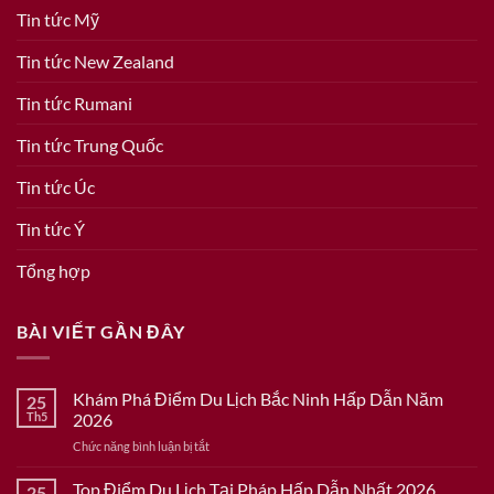
Tin tức Mỹ
Tin tức New Zealand
Tin tức Rumani
Tin tức Trung Quốc
Tin tức Úc
Tin tức Ý
Tổng hợp
BÀI VIẾT GẦN ĐÂY
Khám Phá Điểm Du Lịch Bắc Ninh Hấp Dẫn Năm
25
Th5
2026
ở
Chức năng bình luận bị tắt
Khám
Phá
Top Điểm Du Lịch Tại Pháp Hấp Dẫn Nhất 2026
25