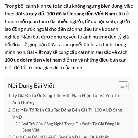
Trong bối cảnh kinh tế toàn cầu không ngừng biến động, việc
theo dõi và
quy đổi 100 đô la Úc sang tiền Việt Nam
đã trở
thành mối quan tâm của nhiều người, từ du học sinh, người
lao động nước ngoài cho đến các nhà đầu tư và doanh
nghiệp. Nắm bắt được những yếu tố ảnh hưởng đến tỷ giá
hối đoái sẽ giúp bạn đưa ra các quyết định tài chính thông
minh hơn. Bài viết này sẽ cung cấp cái nhìn sâu sắc về cách
100 uc doi ra tien viet nam
diễn ra và những điều bạn cần
biết để tối ưu hóa giao dịch của mình.
Nội Dung Bài Viết
Tỷ Giá Đô La Úc Sang Tiền Việt Nam Hiện Tại Và Yếu Tố
Ảnh Hưởng
Các Yếu Tố Toàn Cầu Tác Động Đến Giá Trị 100 AUD Sang
VND
Vai Trò Của Công Nghệ Trong Dự Đoán Tỷ Giá Đồng Úc
Sang Việt
Cách Quy Đổi 100 AUD Sang VND Hiệu Quả Nhất