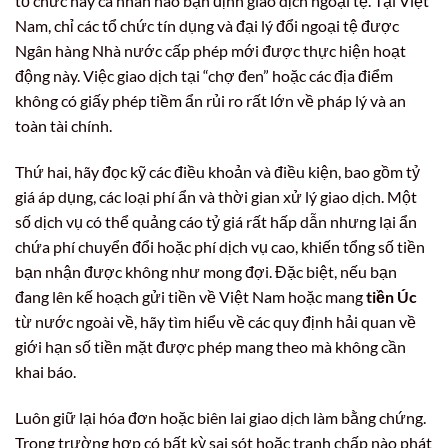
tổ chức hay cá nhân nào bạn định giao dịch ngoại tệ. Tại Việt
Nam, chỉ các tổ chức tín dụng và đại lý đổi ngoại tệ được
Ngân hàng Nhà nước cấp phép mới được thực hiện hoạt
động này. Việc giao dịch tại “chợ đen” hoặc các địa điểm
không có giấy phép tiềm ẩn rủi ro rất lớn về pháp lý và an
toàn tài chính.
Thứ hai, hãy đọc kỹ các điều khoản và điều kiện, bao gồm tỷ
giá áp dụng, các loại phí ẩn và thời gian xử lý giao dịch. Một
số dịch vụ có thể quảng cáo tỷ giá rất hấp dẫn nhưng lại ẩn
chứa phí chuyển đổi hoặc phí dịch vụ cao, khiến tổng số tiền
bạn nhận được không như mong đợi. Đặc biệt, nếu bạn
đang lên kế hoạch gửi tiền về Việt Nam hoặc mang
tiền Úc
từ nước ngoài về, hãy tìm hiểu về các quy định hải quan về
giới hạn số tiền mặt được phép mang theo mà không cần
khai báo.
Luôn giữ lại hóa đơn hoặc biên lai giao dịch làm bằng chứng.
Trong trường hợp có bất kỳ sai sót hoặc tranh chấp nào phát