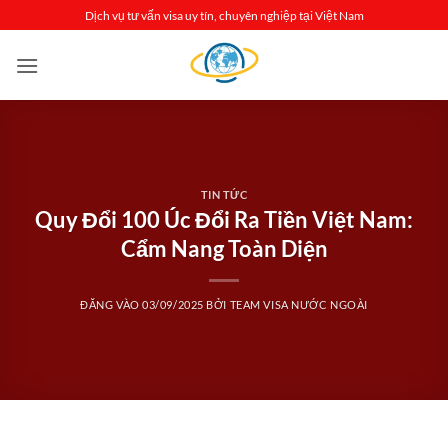
Bỏ
Dịch vụ tư vấn visa uy tín, chuyên nghiệp tại Việt Nam
qua
nội
dung
TIN TỨC
Quy Đổi 100 Úc Đổi Ra Tiền Việt Nam:
Cẩm Nang Toàn Diện
ĐĂNG VÀO
03/09/2025
BỞI
TEAM VISA NƯỚC NGOÀI