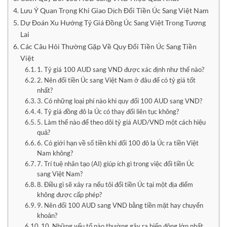
Lưu Ý Quan Trọng Khi Giao Dịch Đổi Tiền Úc Sang Việt Nam
Dự Đoán Xu Hướng Tỷ Giá Đồng Úc Sang Việt Trong Tương
Lai
Các Câu Hỏi Thường Gặp Về Quy Đổi Tiền Úc Sang Tiền
Việt
1. Tỷ giá 100 AUD sang VND được xác định như thế nào?
2. Nên đổi tiền Úc sang Việt Nam ở đâu để có tỷ giá tốt
nhất?
3. Có những loại phí nào khi quy đổi 100 AUD sang VND?
4. Tỷ giá đồng đô la Úc có thay đổi liên tục không?
5. Làm thế nào để theo dõi tỷ giá AUD/VND một cách hiệu
quả?
6. Có giới hạn về số tiền khi đổi 100 đô la Úc ra tiền Việt
Nam không?
7. Trí tuệ nhân tạo (AI) giúp ích gì trong việc đổi tiền Úc
sang Việt Nam?
8. Điều gì sẽ xảy ra nếu tôi đổi tiền Úc tại một địa điểm
không được cấp phép?
9. Nên đổi 100 AUD sang VND bằng tiền mặt hay chuyển
khoản?
10. Những yếu tố nào thường gây ra biến động lớn nhất