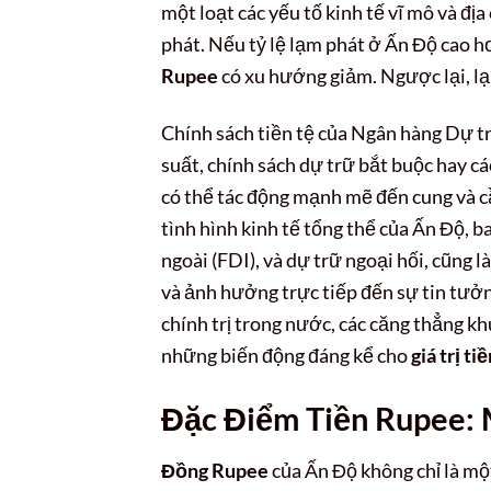
một loạt các yếu tố kinh tế vĩ mô và đị
phát. Nếu tỷ lệ lạm phát ở Ấn Độ cao hơ
Rupee
có xu hướng giảm. Ngược lại, l
Chính sách tiền tệ của Ngân hàng Dự trữ
suất, chính sách dự trữ bắt buộc hay cá
có thể tác động mạnh mẽ đến cung và 
tình hình kinh tế tổng thể của Ấn Độ,
ngoài (FDI), và dự trữ ngoại hối, cũng 
và ảnh hưởng trực tiếp đến sự tin tưở
chính trị trong nước, các căng thẳng kh
những biến động đáng kể cho
giá trị ti
Đặc Điểm Tiền Rupee
:
Đồng Rupee
của Ấn Độ không chỉ là mộ