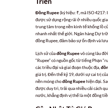
Triển
Đồng Rupee
(ký hiệu: ₹, mã ISO 4217: 
được sử dụng rộng rãi ở nhiều quốc gia
trung tâm trong nền kinh tế khổng lồ c
nhanh nhất thế giới. Ngân hàng Dự trữ 
đồng Rupee, đảm bảo sự ổn định và lưu 
Lịch sử của
đồng Rupee
vô cùng lâu đời
“Rupee” có nguồn gốc từ tiếng Phạn “ru
các triều đại và giai đoạn thuộc địa,
đồn
giá trị. Đến thế kỷ 19, dưới sự cai trị 
nền móng cho
đồng Rupee
hiện đại. S
được duy trì, trải qua nhiều cải cách q
nước, khẳng định vị thế là một đồng ti