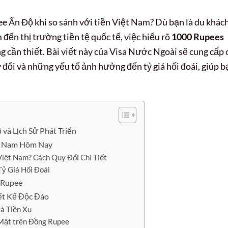
ee Ấn Độ khi so sánh với tiền Việt Nam? Dù bạn là du khách
 đến thị trường tiền tệ quốc tế, việc hiểu rõ
1000 Rupees
ng cần thiết. Bài viết này của Visa Nước Ngoài sẽ cung cấp 
 đổi và những yếu tố ảnh hưởng đến tỷ giá hối đoái, giúp b
và Lịch Sử Phát Triển
ệt Nam Hôm Nay
iệt Nam? Cách Quy Đổi Chi Tiết
Tỷ Giá Hối Đoái
 Rupee
ết Kế Độc Đáo
à Tiền Xu
Mật trên Đồng Rupee