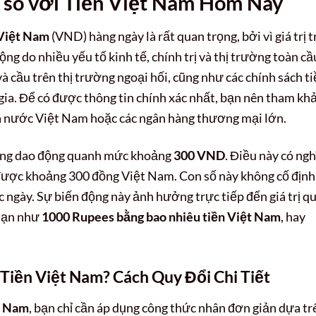
so với
Tiền Việt Nam
Hôm Nay
 Việt Nam
(VND) hàng ngày là rất quan trọng, bởi vì giá trị t
ộng do nhiều yếu tố kinh tế, chính trị và thị trường toàn cầ
và cầu trên thị trường ngoại hối, cũng như các chính sách t
gia. Để có được thông tin chính xác nhất, bạn nên tham kh
à nước Việt Nam hoặc các ngân hàng thương mại lớn.
ng dao động quanh mức khoảng
300 VND
. Điều này có ngh
 được khoảng 300 đồng Việt Nam. Con số này không cố định
c ngày. Sự biến động này ảnh hưởng trực tiếp đến giá trị q
 hạn như
1000 Rupees bằng bao nhiêu tiền Việt Nam
, hay
 Tiền Việt Nam
? Cách Quy Đổi Chi Tiết
t Nam
, bạn chỉ cần áp dụng công thức nhân đơn giản dựa tr