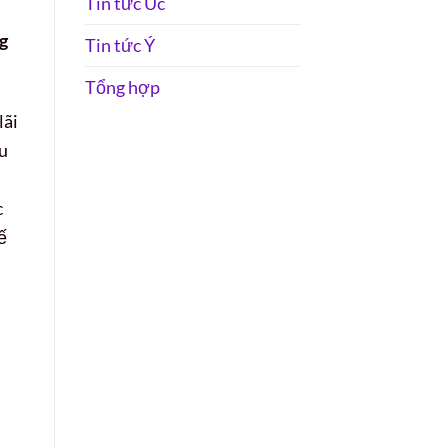
Tin tức Úc
g
Tin tức Ý
Tổng hợp
lãi
ều
c
ế