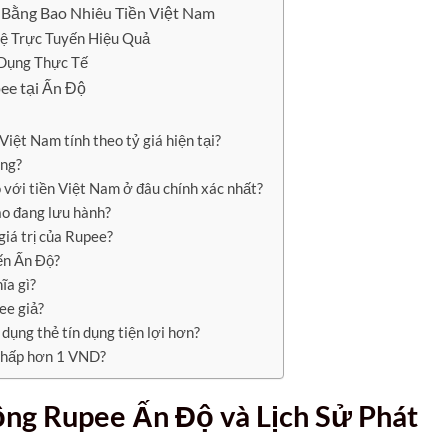
 Bằng Bao Nhiêu Tiền Việt Nam
ệ Trực Tuyến Hiệu Quả
Dụng Thực Tế
ee tại Ấn Độ
iệt Nam tính theo tỷ giá hiện tại?
ông?
so với tiền Việt Nam ở đâu chính xác nhất?
o đang lưu hành?
iá trị của Rupee?
đến Ấn Độ?
ĩa gì?
ee giả?
dụng thẻ tín dụng tiện lợi hơn?
 thấp hơn 1 VND?
ng Rupee Ấn Độ
và Lịch Sử Phát