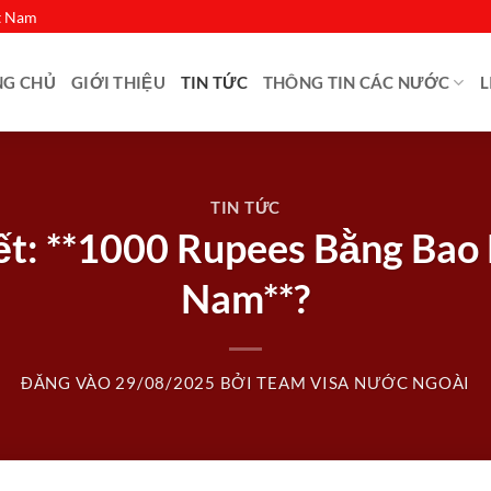
ệt Nam
NG CHỦ
GIỚI THIỆU
TIN TỨC
THÔNG TIN CÁC NƯỚC
L
TIN TỨC
iết: **1000 Rupees Bằng Bao 
Nam**?
ĐĂNG VÀO
29/08/2025
BỞI
TEAM VISA NƯỚC NGOÀI