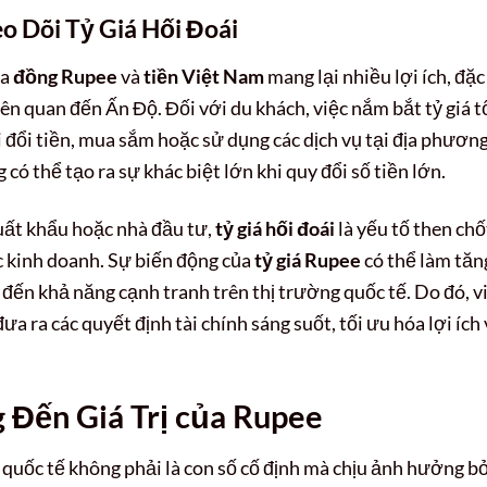
eo Dõi
Tỷ Giá Hối Đoái
ữa
đồng Rupee
và
tiền Việt Nam
mang lại nhiều lợi ích, đặc
ên quan đến Ấn Độ. Đối với du khách, việc nắm bắt tỷ giá t
hi đổi tiền, mua sắm hoặc sử dụng các dịch vụ tại địa phương
có thể tạo ra sự khác biệt lớn khi quy đổi số tiền lớn.
uất khẩu hoặc nhà đầu tư,
tỷ giá hối đoái
là yếu tố then chố
 kinh doanh. Sự biến động của
tỷ giá Rupee
có thể làm tăn
đến khả năng cạnh tranh trên thị trường quốc tế. Do đó, v
a ra các quyết định tài chính sáng suốt, tối ưu hóa lợi ích 
g Đến
Giá Trị của Rupee
 quốc tế không phải là con số cố định mà chịu ảnh hưởng b