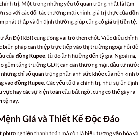
a chính trị. Một trong những yếu tố quan trọng nhất là lạm
n so với các đối tác thương mại chính, giá trị thực của
đồn
ạm phát thấp và ổn định thường giúp củng cố
giá trị tiền tệ
.
 Ấn Độ (RBI) cũng đóng vai trò then chốt. Việc điều chỉnh 
c biện pháp can thiệp trực tiếp vào thị trường ngoại hối đ
cầu của
đồng Rupee
, từ đó ảnh hưởng đến tỷ giá. Ngoài ra,
 bao gồm tăng trưởng GDP, cán cân thương mại, đầu tư nướ
là những chỉ số quan trọng phản ánh sức khỏe của nền kinh t
ng vào
đồng Rupee
. Các yếu tố địa chính trị, như sự ổn định
u vực hay các sự kiện toàn cầu bất ngờ, cũng có thể gây ra
ền tệ
này.
 Mệnh Giá và Thiết Kế Độc Đáo
t phương tiện thanh toán mà còn là biểu tượng văn hóa và