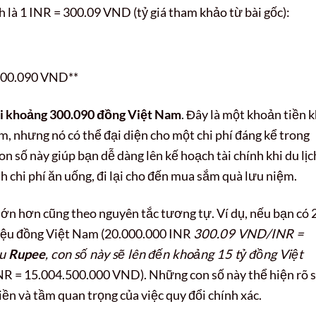
nh là 1 INR = 300.09 VND (tỷ giá tham khảo từ bài gốc):
300.090 VND**
i khoảng 300.090 đồng Việt Nam
. Đây là một khoản tiền 
am, nhưng nó có thể đại diện cho một chi phí đáng kể trong
n số này giúp bạn dễ dàng lên kế hoạch tài chính khi du lịc
nh chi phí ăn uống, đi lại cho đến mua sắm quà lưu niệm.
 lớn hơn cũng theo nguyên tắc tương tự. Ví dụ, nếu bạn có 
triệu đồng Việt Nam (20.000.000 INR
300.09 VND/INR =
ệu
Rupee
, con số này sẽ lên đến khoảng 15 tỷ đồng Việt
 = 15.004.500.000 VND). Những con số này thể hiện rõ 
tiền và tầm quan trọng của việc quy đổi chính xác.