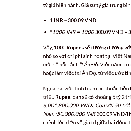
tỷ giá hiện hành. Giả sử tỷ giá trung bì
1 INR = 300.09 VND
*
1000 INR = 1000
300.09 VND = 
Vậy,
1000 Rupees sẽ tương đương vớ
nhỏ so với chi phí sinh hoạt tại Việt N
một số bối cảnh ở Ấn Độ. Việc nắm rõ co
hoặc làm việc tại Ấn Độ, từ việc ước tí
Ngoài ra, việc tính toán các khoản tiền
triệu
Rupee
, bạn sẽ có khoảng 6 tỷ 2 
6.001.800.000 VND). Còn với 50 tri
Nam (50.000.000 INR
300.09 VND/INR
chênh lệch lớn về giá trị giữa hai đồng 