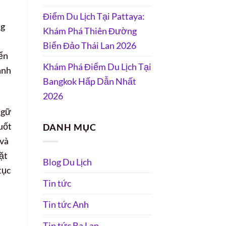
Điểm Du Lịch Tại Pattaya:
ng
Khám Phá Thiên Đường
Biển Đảo Thái Lan 2026
iển
Khám Phá Điểm Du Lịch Tại
ành
Bangkok Hấp Dẫn Nhất
2026
ngữ
uốt
DANH MỤC
 và
đặt
Blog Du Lịch
tục
Tin tức
Tin tức Anh
Tin tức Ba Lan