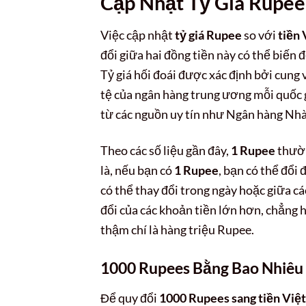
Cập Nhật
Tỷ Giá Rupee
Việc cập nhật
tỷ giá Rupee
so với
tiền
đổi giữa hai đồng tiền này có thể biến đ
Tỷ giá hối đoái được xác định bởi cung 
tệ của ngân hàng trung ương mỗi quốc 
từ các nguồn uy tín như Ngân hàng Nh
Theo các số liệu gần đây,
1 Rupee
thườ
là, nếu bạn có
1 Rupee
, bạn có thể đổi
có thể thay đổi trong ngày hoặc giữa cá
đổi của các khoản tiền lớn hơn, chẳng
thậm chí là hàng triệu Rupee.
1000 Rupees Bằng Bao Nhiêu
Để quy đổi
1000 Rupees sang tiền Việ