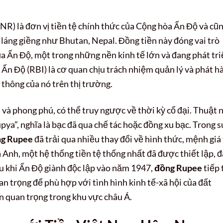
INR) là đơn vị tiền tệ chính thức của Cộng hòa Ấn Độ và cũ
 láng giềng như Bhutan, Nepal. Đồng tiền này đóng vai trò
ủa Ấn Độ, một trong những nền kinh tế lớn và đang phát tr
Ấn Độ (RBI) là cơ quan chịu trách nhiệm quản lý và phát h
thông của nó trên thị trường.
 và phong phú, có thể truy ngược về thời kỳ cổ đại. Thuật 
pya”, nghĩa là bạc đã qua chế tác hoặc đồng xu bạc. Trong s
g Rupee
đã trải qua nhiều thay đổi về hình thức, mệnh giá
của Anh, một hệ thống tiền tệ thống nhất đã được thiết lập, 
au khi Ấn Độ giành độc lập vào năm 1947,
đồng Rupee
tiếp 
uan trọng để phù hợp với tình hình kinh tế-xã hội của đất
ền quan trọng trong khu vực châu Á.