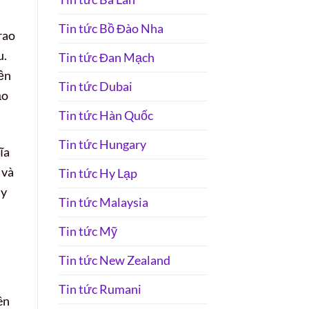
Tin tức Bồ Đào Nha
rao
u.
Tin tức Đan Mạch
iền
Tin tức Dubai
ảo
Tin tức Hàn Quốc
Tin tức Hungary
ĩa
 và
Tin tức Hy Lạp
uy
Tin tức Malaysia
Tin tức Mỹ
Tin tức New Zealand
Tin tức Rumani
ên