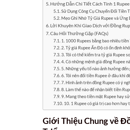
Hướng Dẫn Chi Tiết Cách Tính 1 Rupee
Sử Dụng Công Cụ Chuyển Đổi Tiền T
Mẹo Ghi Nhớ Tỷ Giá Rupee và Ứng 
Lời Khuyên Khi Giao Dịch với Đồng Rup
Câu Hỏi Thường Gặp (FAQs)
1. 1000 Rupees bằng bao nhiêu tiền V
2. Tỷ giá Rupee Ấn Độ có ổn định kh
3. Tôi có thể kiểm tra tỷ giá Rupee 
4. Có những mệnh giá đồng Rupee nà
5. Những yếu tố nào ảnh hưởng đến g
6. Tôi nên đổi tiền Rupee ở đâu khi 
7. Hình ảnh trên đồng Rupee có ý ngh
8. Làm thế nào để nhận biết tiền Rup
9. Mang theo tiền mặt Rupee hay sử 
10. 1 Rupee có giá trị cao hơn hay
Giới Thiệu Chung về
Đồ