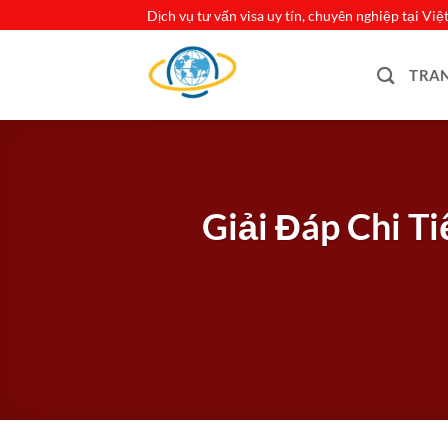
Bỏ
Dịch vụ tư vấn visa uy tín, chuyên nghiệp tại Vi
qua
nội
TRA
dung
Giải Đáp Chi T