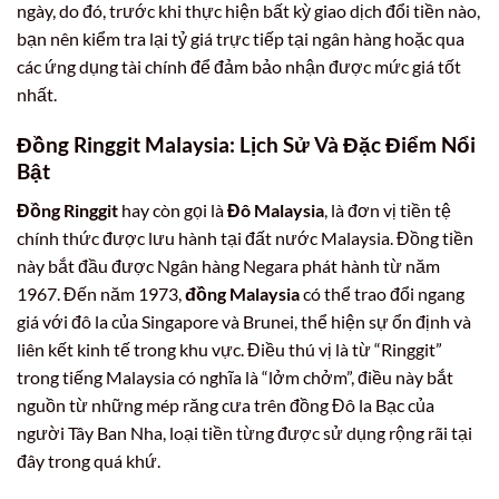
ngày, do đó, trước khi thực hiện bất kỳ giao dịch đổi tiền nào,
bạn nên kiểm tra lại tỷ giá trực tiếp tại ngân hàng hoặc qua
các ứng dụng tài chính để đảm bảo nhận được mức giá tốt
nhất.
Đồng Ringgit Malaysia: Lịch Sử Và Đặc Điểm Nổi
Bật
Đồng Ringgit
hay còn gọi là
Đô Malaysia
, là đơn vị tiền tệ
chính thức được lưu hành tại đất nước Malaysia. Đồng tiền
này bắt đầu được Ngân hàng Negara phát hành từ năm
1967. Đến năm 1973,
đồng Malaysia
có thể trao đổi ngang
giá với đô la của Singapore và Brunei, thể hiện sự ổn định và
liên kết kinh tế trong khu vực. Điều thú vị là từ “Ringgit”
trong tiếng Malaysia có nghĩa là “lởm chởm”, điều này bắt
nguồn từ những mép răng cưa trên đồng Đô la Bạc của
người Tây Ban Nha, loại tiền từng được sử dụng rộng rãi tại
đây trong quá khứ.