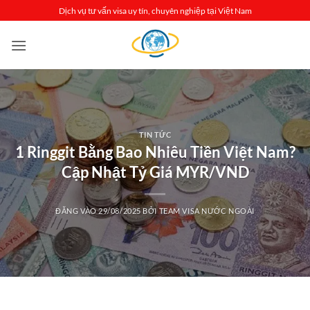
Bỏ
Dịch vụ tư vấn visa uy tín, chuyên nghiệp tại Việt Nam
qua
nội
dung
TIN TỨC
1 Ringgit Bằng Bao Nhiêu Tiền Việt Nam?
Cập Nhật Tỷ Giá MYR/VND
ĐĂNG VÀO
29/08/2025
BỞI
TEAM VISA NƯỚC NGOÀI