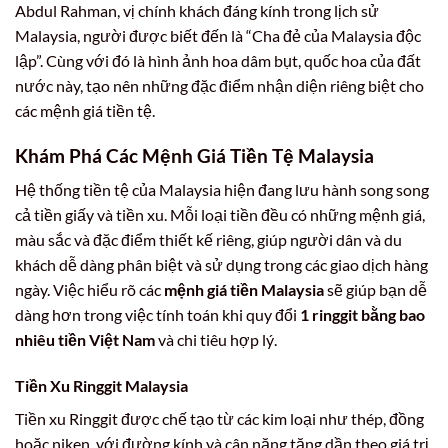
Abdul Rahman, vị chính khách đáng kính trong lịch sử
Malaysia, người được biết đến là “Cha đẻ của Malaysia độc
lập”. Cùng với đó là hình ảnh hoa dâm bụt, quốc hoa của đất
nước này, tạo nên những đặc điểm nhận diện riêng biệt cho
các mệnh giá tiền tệ.
Khám Phá Các Mệnh Giá Tiền Tệ Malaysia
Hệ thống tiền tệ của Malaysia hiện đang lưu hành song song
cả tiền giấy và tiền xu. Mỗi loại tiền đều có những mệnh giá,
màu sắc và đặc điểm thiết kế riêng, giúp người dân và du
khách dễ dàng phân biệt và sử dụng trong các giao dịch hàng
ngày. Việc hiểu rõ các
mệnh giá tiền Malaysia
sẽ giúp bạn dễ
dàng hơn trong việc tính toán khi quy đổi
1 ringgit bằng bao
nhiêu tiền Việt Nam
và chi tiêu hợp lý.
Tiền Xu Ringgit Malaysia
Tiền xu Ringgit được chế tạo từ các kim loại như thép, đồng
hoặc niken, với đường kính và cân nặng tăng dần theo giá trị.