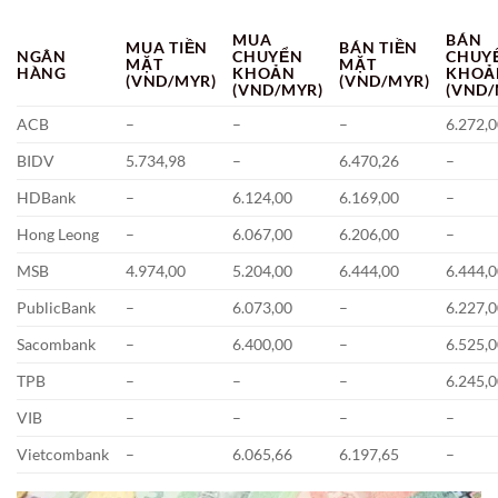
MUA
BÁN
MUA TIỀN
BÁN TIỀN
NGÂN
CHUYỂN
CHUY
MẶT
MẶT
HÀNG
KHOẢN
KHOẢ
(VND/MYR)
(VND/MYR)
(VND/MYR)
(VND/
ACB
–
–
–
6.272,
BIDV
5.734,98
–
6.470,26
–
HDBank
–
6.124,00
6.169,00
–
Hong Leong
–
6.067,00
6.206,00
–
MSB
4.974,00
5.204,00
6.444,00
6.444,
PublicBank
–
6.073,00
–
6.227,
Sacombank
–
6.400,00
–
6.525,
TPB
–
–
–
6.245,
VIB
–
–
–
–
Vietcombank
–
6.065,66
6.197,65
–