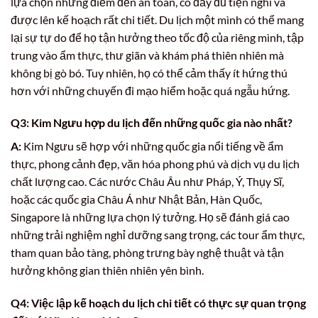
lựa chọn những điểm đến an toàn, có đầy đủ tiện nghi và
được lên kế hoạch rất chi tiết. Du lịch một mình có thể mang
lại sự tự do để họ tận hưởng theo tốc độ của riêng mình, tập
trung vào ẩm thực, thư giãn và khám phá thiên nhiên mà
không bị gò bó. Tuy nhiên, họ có thể cảm thấy ít hứng thú
hơn với những chuyến đi mạo hiểm hoặc quá ngẫu hứng.
Q3: Kim Ngưu hợp du lịch đến những quốc gia nào nhất?
A:
Kim Ngưu sẽ hợp với những quốc gia nổi tiếng về ẩm
thực, phong cảnh đẹp, văn hóa phong phú và dịch vụ du lịch
chất lượng cao. Các nước Châu Âu như Pháp, Ý, Thụy Sĩ,
hoặc các quốc gia Châu Á như Nhật Bản, Hàn Quốc,
Singapore là những lựa chọn lý tưởng. Họ sẽ đánh giá cao
những trải nghiệm nghỉ dưỡng sang trọng, các tour ẩm thực,
tham quan bảo tàng, phòng trưng bày nghệ thuật và tận
hưởng không gian thiên nhiên yên bình.
Q4: Việc lập kế hoạch du lịch chi tiết có thực sự quan trọng