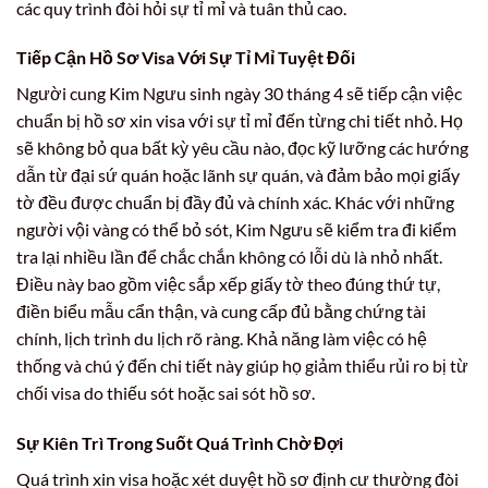
các quy trình đòi hỏi sự tỉ mỉ và tuân thủ cao.
Tiếp Cận Hồ Sơ Visa Với Sự Tỉ Mỉ Tuyệt Đối
Người cung Kim Ngưu sinh ngày 30 tháng 4 sẽ tiếp cận việc
chuẩn bị hồ sơ xin visa với sự tỉ mỉ đến từng chi tiết nhỏ. Họ
sẽ không bỏ qua bất kỳ yêu cầu nào, đọc kỹ lưỡng các hướng
dẫn từ đại sứ quán hoặc lãnh sự quán, và đảm bảo mọi giấy
tờ đều được chuẩn bị đầy đủ và chính xác. Khác với những
người vội vàng có thể bỏ sót, Kim Ngưu sẽ kiểm tra đi kiểm
tra lại nhiều lần để chắc chắn không có lỗi dù là nhỏ nhất.
Điều này bao gồm việc sắp xếp giấy tờ theo đúng thứ tự,
điền biểu mẫu cẩn thận, và cung cấp đủ bằng chứng tài
chính, lịch trình du lịch rõ ràng. Khả năng làm việc có hệ
thống và chú ý đến chi tiết này giúp họ giảm thiểu rủi ro bị từ
chối visa do thiếu sót hoặc sai sót hồ sơ.
Sự Kiên Trì Trong Suốt Quá Trình Chờ Đợi
Quá trình xin visa hoặc xét duyệt hồ sơ định cư thường đòi