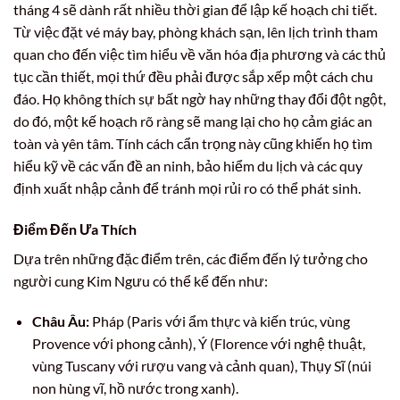
tháng 4 sẽ dành rất nhiều thời gian để lập kế hoạch chi tiết.
Từ việc đặt vé máy bay, phòng khách sạn, lên lịch trình tham
quan cho đến việc tìm hiểu về văn hóa địa phương và các thủ
tục cần thiết, mọi thứ đều phải được sắp xếp một cách chu
đáo. Họ không thích sự bất ngờ hay những thay đổi đột ngột,
do đó, một kế hoạch rõ ràng sẽ mang lại cho họ cảm giác an
toàn và yên tâm. Tính cách cẩn trọng này cũng khiến họ tìm
hiểu kỹ về các vấn đề an ninh, bảo hiểm du lịch và các quy
định xuất nhập cảnh để tránh mọi rủi ro có thể phát sinh.
Điểm Đến Ưa Thích
Dựa trên những đặc điểm trên, các điểm đến lý tưởng cho
người cung Kim Ngưu có thể kể đến như:
Châu Âu:
Pháp (Paris với ẩm thực và kiến trúc, vùng
Provence với phong cảnh), Ý (Florence với nghệ thuật,
vùng Tuscany với rượu vang và cảnh quan), Thụy Sĩ (núi
non hùng vĩ, hồ nước trong xanh).