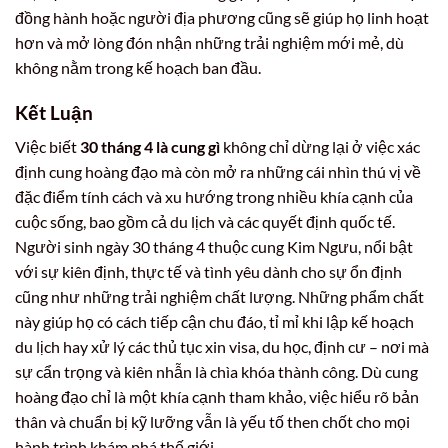
đồng hành hoặc người địa phương cũng sẽ giúp họ linh hoạt
hơn và mở lòng đón nhận những trải nghiệm mới mẻ, dù
không nằm trong kế hoạch ban đầu.
Kết Luận
Việc biết
30 tháng 4 là cung gì
không chỉ dừng lại ở việc xác
định cung hoàng đạo mà còn mở ra những cái nhìn thú vị về
đặc điểm tính cách và xu hướng trong nhiều khía cạnh của
cuộc sống, bao gồm cả du lịch và các quyết định quốc tế.
Người sinh ngày 30 tháng 4 thuộc cung Kim Ngưu, nổi bật
với sự kiên định, thực tế và tình yêu dành cho sự ổn định
cũng như những trải nghiệm chất lượng. Những phẩm chất
này giúp họ có cách tiếp cận chu đáo, tỉ mỉ khi lập kế hoạch
du lịch hay xử lý các thủ tục xin visa, du học, định cư – nơi mà
sự cẩn trọng và kiên nhẫn là chìa khóa thành công. Dù cung
hoàng đạo chỉ là một khía cạnh tham khảo, việc hiểu rõ bản
thân và chuẩn bị kỹ lưỡng vẫn là yếu tố then chốt cho mọi
hành trình khám phá thế giới.