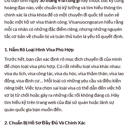
Dù bạn sinh ngày
30 tháng 4 là cung gì
hay thuộc bất kỳ cung
hoàng đạo nào, việc chuẩn bị kỹ lưỡng và tìm hiểu thông tin
chính xác là chìa khóa để có một chuyến đi quốc tế suôn sẻ
hoặc một hồ sơ visa thành công. Visanuocngoai.vn hiểu rằng
mỗi cá nhân có những đặc điểm riêng, nhưng những nguyên
tắc cơ bản về chuẩn bị và tuân thủ luôn là yếu tố quyết định.
1. Nắm Rõ Loại Hình Visa Phù Hợp
Trước hết, bạn cần xác định rõ mục đích chuyến đi của mình
để chọn loại visa phù hợp. Có rất nhiều loại visa khác nhau:
visa du lịch, visa công tác, visa du học, visa thăm thân, visa lao
động, visa định cư… Mỗi loại có những yêu cầu và điều kiện
riêng biệt. Việc lựa chọn sai loại visa có thể dẫn đến việc hồ
sơ bị từ chối hoặc gây ra những rắc rối không đáng có. Hãy
tìm hiểu kỹ trên trang web của đại sứ quán hoặc lãnh sự
quán quốc gia bạn muốn đến.
2. Chuẩn Bị Hồ Sơ Đầy Đủ Và Chính Xác