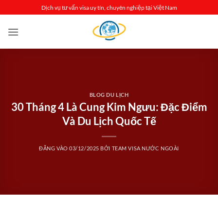
Bỏ
Dịch vụ tư vấn visa uy tín, chuyên nghiệp tại Việt Nam
qua
nội
dung
BLOG DU LỊCH
30 Tháng 4 Là Cung Kim Ngưu: Đặc Điểm
Và Du Lịch Quốc Tế
ĐĂNG VÀO
03/12/2025
BỞI
TEAM VISA NƯỚC NGOÀI