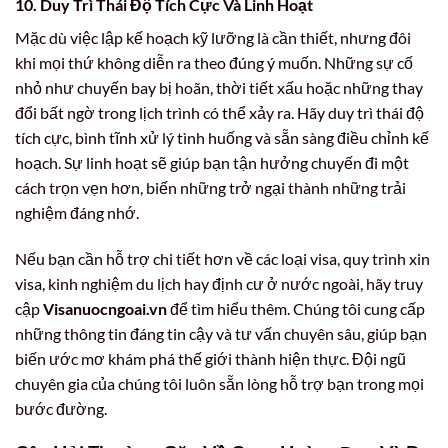
10. Duy Trì Thái Độ Tích Cực Và Linh Hoạt
Mặc dù việc lập kế hoạch kỹ lưỡng là cần thiết, nhưng đôi
khi mọi thứ không diễn ra theo đúng ý muốn. Những sự cố
nhỏ như chuyến bay bị hoãn, thời tiết xấu hoặc những thay
đổi bất ngờ trong lịch trình có thể xảy ra. Hãy duy trì thái độ
tích cực, bình tĩnh xử lý tình huống và sẵn sàng điều chỉnh kế
hoạch. Sự linh hoạt sẽ giúp bạn tận hưởng chuyến đi một
cách trọn vẹn hơn, biến những trở ngại thành những trải
nghiệm đáng nhớ.
Nếu bạn cần hỗ trợ chi tiết hơn về các loại visa, quy trình xin
visa, kinh nghiệm du lịch hay định cư ở nước ngoài, hãy truy
cập
Visanuocngoai.vn
để tìm hiểu thêm. Chúng tôi cung cấp
những thông tin đáng tin cậy và tư vấn chuyên sâu, giúp bạn
biến ước mơ khám phá thế giới thành hiện thực. Đội ngũ
chuyên gia của chúng tôi luôn sẵn lòng hỗ trợ bạn trong mọi
bước đường.