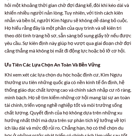
hỏi một khoảng thời gian chờ đợi đáng kể, đôi khi kéo dài và
khiến nhiều người nản lòng. Tuy nhiên, với tính cách kiên
nhẫn và bền bỉ, người Kim Ngưu sẽ không dễ dàng bỏ cuộc.
Họ hiểu rằng đây là một phần của quy trình và sẽ kiên trì
theo dõi tình trạng hồ sơ, sẵn sàng bổ sung giấy tờ nếu được
yêu cầu. Sự kiên định này giúp họ vượt qua giai đoạn chờ đợi
căng thẳng mà không bị mất đi động lực hoặc bỏ lỡ cơ hội.
Ưu Tiên Các Lựa Chọn An Toàn Và Bền Vững
Khi xem xét các lựa chọn du học hoặc định cư, Kim Ngưu
thường ưu tiên những quốc gia có nền kinh tế ổn định, hệ
thống giáo dục chất lượng cao và chính sách nhập cư rõ ràng,
minh bạch. Họ sẽ tìm kiếm những cơ hội mang lại sự an toàn
tài chính, triển vọng nghề nghiệp tốt và môi trường sống
chất lượng. Quyết định của họ không dựa trên những xu
hướng nhất thời mà dựa trên sự phân tích kỹ lưỡng về lợi
ích lâu dài và mức độ rủi ro. Chẳng hạn, họ có thể chọn du
học ở những nước phát triển có chính sách làm việc sau tốt