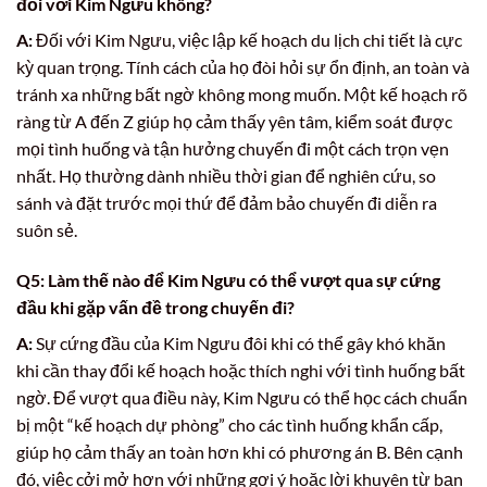
đối với Kim Ngưu không?
A:
Đối với Kim Ngưu, việc lập kế hoạch du lịch chi tiết là cực
kỳ quan trọng. Tính cách của họ đòi hỏi sự ổn định, an toàn và
tránh xa những bất ngờ không mong muốn. Một kế hoạch rõ
ràng từ A đến Z giúp họ cảm thấy yên tâm, kiểm soát được
mọi tình huống và tận hưởng chuyến đi một cách trọn vẹn
nhất. Họ thường dành nhiều thời gian để nghiên cứu, so
sánh và đặt trước mọi thứ để đảm bảo chuyến đi diễn ra
suôn sẻ.
Q5: Làm thế nào để Kim Ngưu có thể vượt qua sự cứng
đầu khi gặp vấn đề trong chuyến đi?
A:
Sự cứng đầu của Kim Ngưu đôi khi có thể gây khó khăn
khi cần thay đổi kế hoạch hoặc thích nghi với tình huống bất
ngờ. Để vượt qua điều này, Kim Ngưu có thể học cách chuẩn
bị một “kế hoạch dự phòng” cho các tình huống khẩn cấp,
giúp họ cảm thấy an toàn hơn khi có phương án B. Bên cạnh
đó, việc cởi mở hơn với những gợi ý hoặc lời khuyên từ bạn