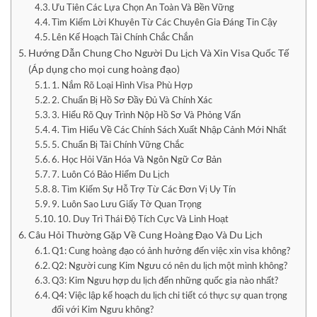
Ưu Tiên Các Lựa Chọn An Toàn Và Bền Vững
Tìm Kiếm Lời Khuyên Từ Các Chuyên Gia Đáng Tin Cậy
Lên Kế Hoạch Tài Chính Chắc Chắn
Hướng Dẫn Chung Cho Người Du Lịch Và Xin Visa Quốc Tế
(Áp dụng cho mọi cung hoàng đạo)
1. Nắm Rõ Loại Hình Visa Phù Hợp
2. Chuẩn Bị Hồ Sơ Đầy Đủ Và Chính Xác
3. Hiểu Rõ Quy Trình Nộp Hồ Sơ Và Phỏng Vấn
4. Tìm Hiểu Về Các Chính Sách Xuất Nhập Cảnh Mới Nhất
5. Chuẩn Bị Tài Chính Vững Chắc
6. Học Hỏi Văn Hóa Và Ngôn Ngữ Cơ Bản
7. Luôn Có Bảo Hiểm Du Lịch
8. Tìm Kiếm Sự Hỗ Trợ Từ Các Đơn Vị Uy Tín
9. Luôn Sao Lưu Giấy Tờ Quan Trọng
10. Duy Trì Thái Độ Tích Cực Và Linh Hoạt
Câu Hỏi Thường Gặp Về Cung Hoàng Đạo Và Du Lịch
Q1: Cung hoàng đạo có ảnh hưởng đến việc xin visa không?
Q2: Người cung Kim Ngưu có nên du lịch một mình không?
Q3: Kim Ngưu hợp du lịch đến những quốc gia nào nhất?
Q4: Việc lập kế hoạch du lịch chi tiết có thực sự quan trọng
đối với Kim Ngưu không?