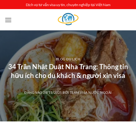
Bỏ
Dịch vụ tư vấn visa uy tín, chuyên nghiệp tại Việt Nam
qua
nội
dung
BLOG DU LỊCH
34 Trần Nhật Duật Nha Trang: Thông tin
hữu ích cho du khách & người xin visa
ĐĂNG VÀO
28/11/2025
BỞI
TEAM VISA NƯỚC NGOÀI