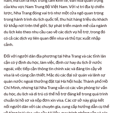
năm, mà còn là một trung tâm kinh tế, văn hóa quan trọng
của khu vực Nam Trung Bộ Việt Nam. Với vị trí địa lý chiến
lược, Nha Trang đóng vai trò như một cửa ngõ quan trọng
trong hành trình du lịch quốc tế, thu hút hàng triệu du khách
từ khắp nơi trên thế giới. Sự phát triển mạnh mẽ của ngành
du lịch kéo theo nhu cầu cao về các dịch vụ hỗ trợ, trong đó
có cả các dịch vụ liên quan đến visa và thủ tục xuất nhập
cảnh.
Đối với người dân địa phương tại Nha Trang và các tỉnh lân
cận có ý định du học, làm việc, định cư hay du lịch ở nước
ngoài, việc tiếp cận thông tin chính xác và đáng tin cậy về
visa là vô cùng cần thiết. Mặc dù các đại sứ quán và lãnh sự
quán nước ngoài thường đặt tại Hà Nội hoặc Thành phố Hồ
Chí Minh, nhưng tại Nha Trang vẫn có các văn phòng tư vấn
du học, du lịch và di trú có thể hỗ trợ đáng kể trong quá trình
chuẩn bị hồ sơ và nộp đơn xin visa. Các cơ sở này giúp kết
nối người dân với các chuyên gia, cung cấp hướng dẫn cụ thể
về từng loại visa, yêu cầu tài liệu, quy trình phỏng vấn và các