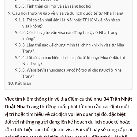
5. Tinh thần cởi mở và sẵn sàng học hỏi
Câu hỏi thường gặp về visa và du lịch quốc tế từ Nha Trang
1. Tôi có cần phải đến Hà Nội hoặc TP.HCM để nộp hồ sơ
visa không?
2. Có dịch vụ tư vấn visa nào đáng tin cậy ở Nha Trang
không?
3. Làm thế nào để chứng minh tài chính khi xin visa từ Nha
Trang?
4. Tôi có cần bảo hiểm du lịch quốc tế không? Mua ở đâu tại
Nha Trang?
5. WebsiteVisanuocngoai.vncó hỗ trợ gì cho người ở Nha
Trang?
Kết luận
Việc tìm kiếm thông tin về địa điểm cụ thể như
34 Trần Nhật
Duật Nha Trang
thường xuất phát từ nhu cầu xác định một
vị trí hoặc tìm hiểu về các dịch vụ liên quan tại đó, đặc biệt
đối với những người đang lên kế hoạch du lịch quốc tế hoặc
cần thực hiện các thủ tục xin visa. Bài viết này sẽ cung cấp cái
nhìn tổng quan và chi tiết về khu vực này, đồng thời liên hệ