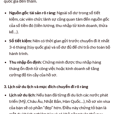
quốc gia đến thăm.
Nguồn gốc tài sản rõ ràng:
Ngoài số dư trong sổ tiết
kiệm, các viên chức lãnh sự cũng quan tâm đến nguồn gốc
của số tiền đó (tiền lương, thu nhập từ kinh doanh, thừa
kế…).
Sổ tiết kiệm:
Nên có thời gian gửi trước chuyến đi ít nhất
3-6 tháng (tùy quốc gia) và số dư đủ để chi trả cho toàn bộ
hành trình.
Thu nhập ổn định:
Chứng minh được thu nhập hàng
tháng ổn định từ công việc hoặc kinh doanh sẽ tăng
cường độ tin cậy của hồ sơ.
3. Lịch sử du lịch và mục đích chuyến đi rõ ràng
Lịch sử du lịch:
Nếu bạn đã từng đi du lịch các nước phát
triển (Mỹ, Châu Âu, Nhật Bản, Hàn Quốc…), hồ sơ xin visa
của bạn sẽ có phần “đẹp” hơn. Điều này chứng tỏ bạn là
một du khách nghiêm túc và có khả năng tuân thủ quy