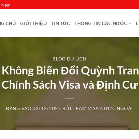
ệt Nam
NG CHỦ
GIỚI THIỆU
TIN TỨC
THÔNG TIN CÁC NƯỚC
L
BLOG DU LỊCH
n Không Biến Đổi Quỳnh Tran
Chính Sách Visa và Định Cư
ĐĂNG VÀO
02/12/2025
BỞI
TEAM VISA NƯỚC NGOÀI