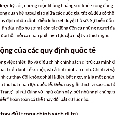
 được ký kết, những cuộc khủng hoảng sức khỏe cộng đồng
ong quan hệ ngoại giao giữa các quốc gia, tất cả đều có thể
uy định nhập cảnh, điều kiện xét duyệt hồ sơ. Sự biến đổi 
lần đầu nộp hồ sơ mà còn tác động đến cả những người đ
 đòi hỏi mỗi cá nhân phải liên tục cập nhật và thích nghi.
động của các quy định quốc tế
g việc thiết lập và điều chỉnh chính sách di trú của mình 
át triển kinh tế-xã hội, và cả tình hình an ninh. Chính vì vậ
ịnh cư thay đổi không phải là điều bất ngờ, mà là một phần
và thu hút nhân lực quốc tế. Điều này giải thích vì sao câu h
Trang” lại rất đúng với ngữ cảnh này, bởi những gì chúng t
ến” hoàn toàn có thể thay đổi bất cứ lúc nào.
hay đổi trong chính sách di trú