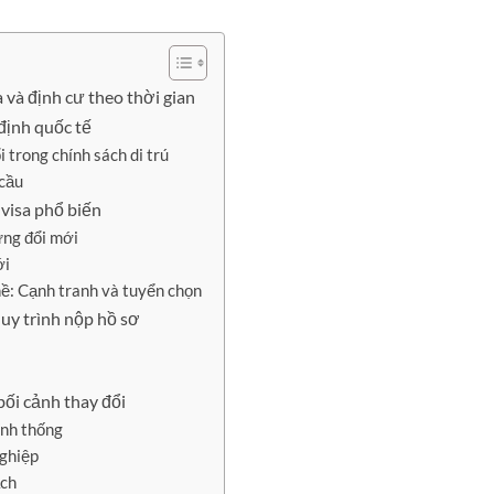
 và định cư theo thời gian
định quốc tế
 trong chính sách di trú
 cầu
 visa phổ biến
ừng đổi mới
ới
hề: Cạnh tranh và tuyển chọn
quy trình nộp hồ sơ
bối cảnh thay đổi
ính thống
nghiệp
ạch