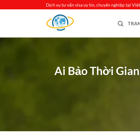
Bỏ
Dịch vụ tư vấn visa uy tín, chuyên nghiệp tại Vi
qua
nội
TRA
dung
Ai Bảo Thời Gia