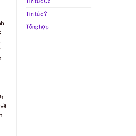
Tin tức Úc
Tin tức Ý
nh
Tổng hợp
g
.
t
a
ết
 về
òn