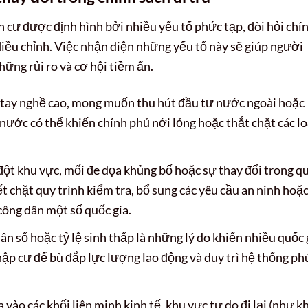
h cư được định hình bởi nhiều yếu tố phức tạp, đòi hỏi chí
 điều chỉnh. Việc nhận diện những yếu tố này sẽ giúp người
hững rủi ro và cơ hội tiềm ẩn.
tay nghề cao, mong muốn thu hút đầu tư nước ngoài hoặc
nước có thể khiến chính phủ nới lỏng hoặc thắt chặt các lo
ột khu vực, mối đe dọa khủng bố hoặc sự thay đổi trong q
ết chặt quy trình kiểm tra, bổ sung các yêu cầu an ninh hoặ
công dân một số quốc gia.
ân số hoặc tỷ lệ sinh thấp là những lý do khiến nhiều quốc 
hập cư để bù đắp lực lượng lao động và duy trì hệ thống ph
 vào các khối liên minh kinh tế, khu vực tự do đi lại (như k