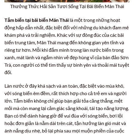
Thưởng Thức Hải Sản Tươi Sống Tại Bãi Biển Mân Thái
Tắm biển tại bãi biển Mân Thái
là một trong những hoạt
động hấp dẫn nhất, đặc biệt đối với những du khách đam mê
khám phá và trải nghiệm. Khác với sự đông đúc của các bãi
biển trung tâm, Mân Thái mang đến không gian yên tĩnh và
riêng tư hơn. Mỗi khi đắm mình trong làn nước biển trong
xanh, mát lành và ngắm nhìn vẻ đẹp hùng vĩ của bán đảo Sơn
Trà, con người có thể tìm thấy sự bình yên và thoải mái tuyệt
đối.
Làn nước ở đây khá sạch và an toàn, đặc biệt vào mùa khô,
với sóng biển êm đềm, rất thích hợp cho cả trẻ em và người
lớn. Tắm biển không chỉ giúp bạn giải tỏa căng thẳng, mệt
mỏi mà còn mang lại cảm giác sảng khoái, tái tạo năng lượng.
Bạn có thể dành hàng giờ để vui đùa với sóng biển, bơi lội
hoặc đơn giản là nằm dài trên cát, tận hưởng làn gió mát và
ánh nắng dịu nhẹ, bỏ lại phía sau mọi muộn phiền của cuộc