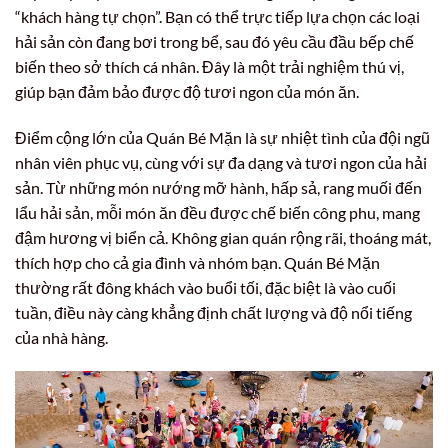
“khách hàng tự chọn”. Bạn có thể trực tiếp lựa chọn các loại
hải sản còn đang bơi trong bể, sau đó yêu cầu đầu bếp chế
biến theo sở thích cá nhân. Đây là một trải nghiệm thú vị,
giúp bạn đảm bảo được độ tươi ngon của món ăn.
Điểm cộng lớn của Quán Bé Mặn là sự nhiệt tình của đội ngũ
nhân viên phục vụ, cùng với sự đa dạng và tươi ngon của hải
sản. Từ những món nướng mỡ hành, hấp sả, rang muối đến
lẩu hải sản, mỗi món ăn đều được chế biến công phu, mang
đậm hương vị biển cả. Không gian quán rộng rãi, thoáng mát,
thích hợp cho cả gia đình và nhóm bạn. Quán Bé Mặn
thường rất đông khách vào buổi tối, đặc biệt là vào cuối
tuần, điều này càng khẳng định chất lượng và độ nổi tiếng
của nhà hàng.