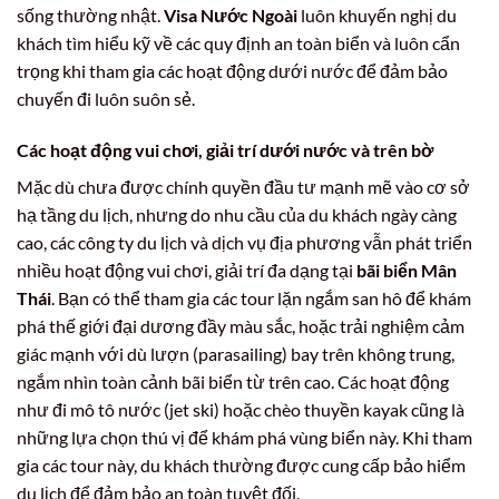
sống thường nhật.
Visa Nước Ngoài
luôn khuyến nghị du
khách tìm hiểu kỹ về các quy định an toàn biển và luôn cẩn
trọng khi tham gia các hoạt động dưới nước để đảm bảo
chuyến đi luôn suôn sẻ.
Các hoạt động vui chơi, giải trí dưới nước và trên bờ
Mặc dù chưa được chính quyền đầu tư mạnh mẽ vào cơ sở
hạ tầng du lịch, nhưng do nhu cầu của du khách ngày càng
cao, các công ty du lịch và dịch vụ địa phương vẫn phát triển
nhiều hoạt động vui chơi, giải trí đa dạng tại
bãi biển Mân
Thái
. Bạn có thể tham gia các tour lặn ngắm san hô để khám
phá thế giới đại dương đầy màu sắc, hoặc trải nghiệm cảm
giác mạnh với dù lượn (parasailing) bay trên không trung,
ngắm nhìn toàn cảnh bãi biển từ trên cao. Các hoạt động
như đi mô tô nước (jet ski) hoặc chèo thuyền kayak cũng là
những lựa chọn thú vị để khám phá vùng biển này. Khi tham
gia các tour này, du khách thường được cung cấp bảo hiểm
du lịch để đảm bảo an toàn tuyệt đối.