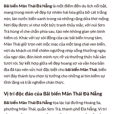
Bãi biển Mân Thái Đà Nẵng
là một điểm đến du lịch nổi bật,
mang trong mình vẻ đẹp tự nhiên hài hòa giữa bờ cát trắng
mịn, làn nước biển xanh trong và những rặng dừa thơ mộng.
Nơi đây được ví như một bức tranh thủy mặc, với núi Sơn
Trà hùng vĩ che chắn phía sau, tạo nên không gian yên bình
hiếm có. Khác với sự sôi động của các bãi biển trung tâm,
Mân Thái giữ trọn nét mộc mạc của một làng chài ven biển,
nơi du khách có thể chiêm ngưỡng nhịp sống thường ngày
của ngư dân, đón bình minh rực rỡ và thưởng thức hải sản
tươi rói. Sự kết hợp giữa vẻ đẹp hoang sơ và văn hóa bản
địa đã tạo nên sức hút đặc biệt cho
bãi biển Mân Thái
, biến
nơi đây thành lựa chọn lý tưởng cho những ai tìm kiếm sự
tĩnh lặng và trải nghiệm chân thực.
Vị trí độc đáo của Bãi biển Mân Thái Đà Nẵng
Bãi biển Mân Thái Đà Nẵng
tọa lạc tại đường Hoàng Sa,
phường Mân Thái, quận Sơn Trà, thành phố Đà Nẵng. Vị trí