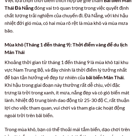
Việc lựa chọn thời điểm thích hợp để ghé thăm
Bãi biển Mân
Thái Đà Nẵng
đóng vai trò quan trọng trong việc quyết định
chất lượng trải nghiệm của chuyến đi. Đà Nẵng, với khí hậu
nhiệt đới gió mùa, có hai mùa rõ rệt là mùa khô và mùa mưa
bão.
Mùa khô (Tháng 1 đến tháng 9): Thời điểm vàng để du lịch
Mân Thái
Khoảng thời gian từ tháng 1 đến tháng 9 là mùa khô tại khu
vực Nam Trung Bộ, và đây chính là thời điểm lý tưởng nhất
để bạn tận hưởng vẻ đẹp tự nhiên của
bãi biển Mân Thái
.
Khí hậu trong giai đoạn này thường rất dễ chịu, với đặc
trưng là trời trong xanh, ít mưa, nắng đẹp và có gió biển mát
lành. Nhiệt độ trung bình dao động từ 25-30 độ C, rất thuận
lợi cho việc tham quan, vui chơi và tham gia các hoạt động
ngoài trời trên bãi biển.
Trong mùa khô, bạn có thể thoải mái tắm biển, dạo chơi trên