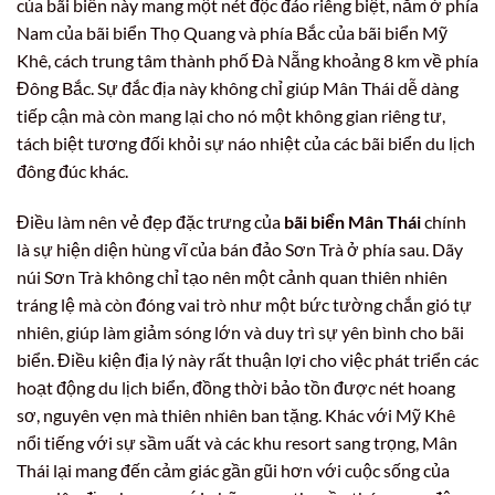
của bãi biển này mang một nét độc đáo riêng biệt, nằm ở phía
Nam của bãi biển Thọ Quang và phía Bắc của bãi biển Mỹ
Khê, cách trung tâm thành phố Đà Nẵng khoảng 8 km về phía
Đông Bắc. Sự đắc địa này không chỉ giúp Mân Thái dễ dàng
tiếp cận mà còn mang lại cho nó một không gian riêng tư,
tách biệt tương đối khỏi sự náo nhiệt của các bãi biển du lịch
đông đúc khác.
Điều làm nên vẻ đẹp đặc trưng của
bãi biển Mân Thái
chính
là sự hiện diện hùng vĩ của bán đảo Sơn Trà ở phía sau. Dãy
núi Sơn Trà không chỉ tạo nên một cảnh quan thiên nhiên
tráng lệ mà còn đóng vai trò như một bức tường chắn gió tự
nhiên, giúp làm giảm sóng lớn và duy trì sự yên bình cho bãi
biển. Điều kiện địa lý này rất thuận lợi cho việc phát triển các
hoạt động du lịch biển, đồng thời bảo tồn được nét hoang
sơ, nguyên vẹn mà thiên nhiên ban tặng. Khác với Mỹ Khê
nổi tiếng với sự sầm uất và các khu resort sang trọng, Mân
Thái lại mang đến cảm giác gần gũi hơn với cuộc sống của