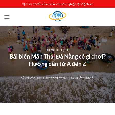
Bỏ
Dịch vụ tư vấn visa uy tín, chuyên nghiệp tại Việt Nam
qua
nội
dung
BLOG DU LỊCH
Bãi biển Mân Thái Đà Nẵng có gì chơi?
Hướng dẫn từ A đến Z
ĐĂNG VÀO
28/11/2025
BỞI
TEAM VISA NƯỚC NGOÀI