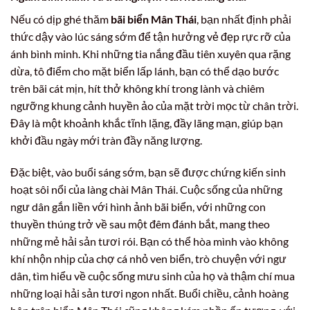
Nếu có dịp ghé thăm
bãi biển Mân Thái
, bạn nhất định phải
thức dậy vào lúc sáng sớm để tận hưởng vẻ đẹp rực rỡ của
ánh bình minh. Khi những tia nắng đầu tiên xuyên qua rặng
dừa, tô điểm cho mặt biển lấp lánh, bạn có thể dạo bước
trên bãi cát mịn, hít thở không khí trong lành và chiêm
ngưỡng khung cảnh huyền ảo của mặt trời mọc từ chân trời.
Đây là một khoảnh khắc tĩnh lặng, đầy lãng mạn, giúp bạn
khởi đầu ngày mới tràn đầy năng lượng.
Đặc biệt, vào buổi sáng sớm, bạn sẽ được chứng kiến sinh
hoạt sôi nổi của làng chài Mân Thái. Cuộc sống của những
ngư dân gắn liền với hình ảnh bãi biển, với những con
thuyền thúng trở về sau một đêm đánh bắt, mang theo
những mẻ hải sản tươi rói. Bạn có thể hòa mình vào không
khí nhộn nhịp của chợ cá nhỏ ven biển, trò chuyện với ngư
dân, tìm hiểu về cuộc sống mưu sinh của họ và thậm chí mua
những loại hải sản tươi ngon nhất. Buổi chiều, cảnh hoàng