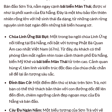
Bán đảo Sơn Trà, nằm ngay cạnh
bãi biển Mân Thái
, được ví
như lá phổi xanh của Đà Nẵng. Đây là một khu bảo tồn thiên
nhiên rộng lớn với hệ sinh thái đa dạng, từ những cánh rừng
nguyên sinh bạt ngàn đến những bãi biển hoang sơ.
Chùa Linh Ứng Bãi Bụt:
Một trong ba ngôi chùa Linh Ứng
nổi tiếng tại Đà Nẵng, nổi bật với tượng Phật Bà Quan
Âm cao nhất Việt Nam (67m). Từ đây, du khách có thể
phóng tầm mắt ngắm nhìn toàn cảnh thành phố Đà Nẵng,
biển Mỹ Khê và
bãi biển Mân Thái
từ trên cao. Cảnh quan
hùng vĩ, tâm linh và kiến trúc độc đáo của chùa chắc chắn
sẽ để lại ấn tượng sâu sắc.
Đỉnh Bàn Cờ:
Một điểm đến thú vị khác trên Sơn Trà, nơi
bạn có thể thử thách bản thân với con đường dốc để lên
đến đỉnh, chiêm ngưỡng cảnh đẹp ngoạn mục của Đà
Nẵng và bán đảo.
Cây Đa Ngàn Năm:
Một biểu tượng của Sơn Trà với vẻ