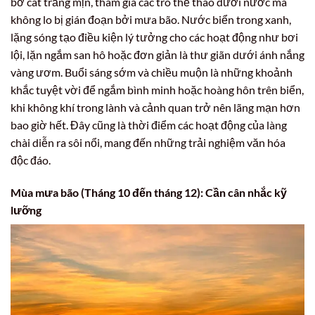
bờ cát trắng mịn, tham gia các trò thể thao dưới nước mà
không lo bị gián đoạn bởi mưa bão. Nước biển trong xanh,
lặng sóng tạo điều kiện lý tưởng cho các hoạt động như bơi
lội, lặn ngắm san hô hoặc đơn giản là thư giãn dưới ánh nắng
vàng ươm. Buổi sáng sớm và chiều muộn là những khoảnh
khắc tuyệt vời để ngắm bình minh hoặc hoàng hôn trên biển,
khi không khí trong lành và cảnh quan trở nên lãng mạn hơn
bao giờ hết. Đây cũng là thời điểm các hoạt động của làng
chài diễn ra sôi nổi, mang đến những trải nghiệm văn hóa
độc đáo.
Mùa mưa bão (Tháng 10 đến tháng 12): Cần cân nhắc kỹ
lưỡng