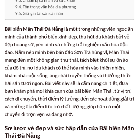
Chuẩn bị cá nhân và sức khỏe
Tôn trọng văn hóa địa phương
Giữ gìn tài sản cá nhân
Bãi biển Mân Thái Đà Nẵng
là một trong những viên ngọc ẩn
mình của thành phố biển xinh đẹp, thu hút du khách bởi vẻ
đẹp hoang sơ, yên bình và những trải nghiệm văn hóa độc
đáo. Nằm nép mình bên bán đảo Sơn Trà hùng vĩ, Mân Thái
mang đến một không gian thư thái, tách biệt khỏi sự ồn ào
của đô thị, nơi du khách có thể hòa mình vào thiên nhiên,
khám phá cuộc sống làng chài truyền thống và thưởng thức
hải sản tươi ngon. Bài viết này sẽ là cẩm nang chi tiết, đưa
bạn khám phá mọi khía cạnh của bãi biển Mân Thái, từ vị trí,
cách di chuyển, thời điểm lý tưởng, đến các hoạt động giải trí
và những địa điểm lưu trú chất lượng, giúp bạn có một
chuyến đi trọn vẹn và đáng nhớ.
Sơ lược vẻ đẹp và sức hấp dẫn của Bãi biển Mân
Thái Đà Nẵng