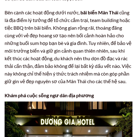
Bên cạnh các hoạt động dưới nước,
bãi biển Mân Thái
cũng
là địa điểm lý tưởng để tổ chức cắm trại, team building hoặc
tiệc BBQ trên bãi biển. Không gian rộng rãi, thoáng đãng
cùng với vẻ đẹp hoang sơ tạo nên bối cảnh hoàn hảo cho
những buổi sum họp bạn bè và gia đình. Tuy nhiên, để bảo vệ
môi trường biển và giữ gìn cảnh quan thiên nhiên, sau khi
kết thúc các hoạt động, du khách nên thu dọn đồ đạc và rác
thải cẩn thận, đảm bảo không để lại bất kỳ dấu vết nào. Việc
này không chỉ thể hiện ý thức trách nhiệm mà còn góp phần
giữ gìn vẻ đẹp nguyên sơ của Mân Thái cho các thế hệ sau.
Khám phá cuộc sống ngư dân địa phương