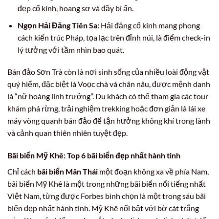
đẹp cổ kính, hoang sơ và đầy bí ẩn.
Ngọn Hải Đăng Tiên Sa:
Hải đăng cổ kính mang phong
cách kiến trúc Pháp, tọa lạc trên đỉnh núi, là điểm check-in
lý tưởng với tầm nhìn bao quát.
Bán đảo Sơn Trà còn là nơi sinh sống của nhiều loài động vật
quý hiếm, đặc biệt là Voọc chà vá chân nâu, được mệnh danh
là “nữ hoàng linh trưởng”. Du khách có thể tham gia các tour
khám phá rừng, trải nghiệm trekking hoặc đơn giản là lái xe
máy vòng quanh bán đảo để tận hưởng không khí trong lành
và cảnh quan thiên nhiên tuyệt đẹp.
Bãi biển Mỹ Khê: Top 6 bãi biển đẹp nhất hành tinh
Chỉ cách
bãi biển Mân Thái
một đoạn không xa về phía Nam,
bãi biển Mỹ Khê là một trong những bãi biển nổi tiếng nhất
Việt Nam, từng được Forbes bình chọn là một trong sáu bãi
biển đẹp nhất hành tinh. Mỹ Khê nổi bật với bờ cát trắng