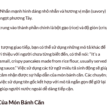
Nhấn mạnh hình dáng nhỏ nhắn và hương vị mặn (savory)
e ngọt phương Tây.
rung vào thành phần chính là bột gạo (rice) và độ giòn (cris
i tượng giao tiếp, bạn có thể sử dụng những mô tả khác để
i thiệu với người chưa từng biết đến, có thể nói: “It’s a
 small, crispy pancakes made from rice flour, usually served
ing sauce.” Việc sử dụng các từ ngữ miêu tả sinh động sẽ giú
 cảm nhận được sự hấp dẫn của món bánh căn. Các chuyên 
ệc sử dụng tên gốc kết hợp với mô tả ngắn gọn để giữ lại
 giúp người nước ngoài dễ dàng tiếp cận.
 Của Món Bánh Căn