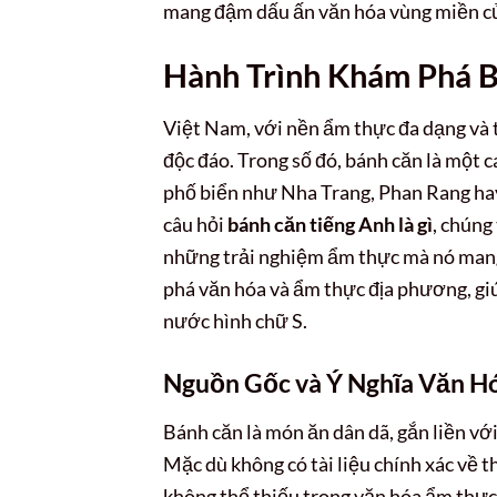
mang đậm dấu ấn văn hóa vùng miền c
Hành Trình Khám Phá B
Việt Nam, với nền ẩm thực đa dạng và 
độc đáo. Trong số đó, bánh căn là một c
phố biển như Nha Trang, Phan Rang hay
câu hỏi
bánh căn tiếng Anh là gì
, chúng
những trải nghiệm ẩm thực mà nó mang 
phá văn hóa và ẩm thực địa phương, giú
nước hình chữ S.
Nguồn Gốc và Ý Nghĩa Văn H
Bánh căn là món ăn dân dã, gắn liền v
Mặc dù không có tài liệu chính xác về 
không thể thiếu trong văn hóa ẩm thực 