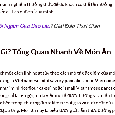
a và kinh nghiệm thưởng thức để du khách có thể tận hưởng
n du lịch quốc tế của mình.
ôi Ngâm Gạo Bao Lâu
? Giải Đáp Thời Gian
à Gì? Tổng Quan Nhanh Về Món Ăn
ch một cách linh hoạt tùy theo cách mô tả đặc điểm của m
hường là
Vietnamese mini savory pancakes
hoặc
Vietname
 như “mini rice flour cakes” hoặc “small Vietnamese pancak
g chỉ là tên gọi, mà là việc mô tả được hương vị và cấu tr
m bên trong, thường được làm từ bột gạo và nước cốt dừa,
đặc trưng. Món ăn này là biểu tượng của ẩm thực đường p