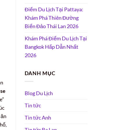
Điểm Du Lịch Tại Pattaya:
Khám Phá Thiên Đường
Biển Đảo Thái Lan 2026
Khám Phá Điểm Du Lịch Tại
Bangkok Hấp Dẫn Nhất
2026
DANH MỤC
ón
se
Blog Du Lịch
e”
Tin tức
úc
 ăn
Tin tức Anh
hố,
Tin tức Ba Lan