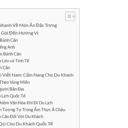
 Nhanh Về Món Ăn Đặc Trưng
n Gọi Đến Hương Vị
 Bánh Căn
iếng Anh
ón Bánh Căn
o Léo và Tinh Tế
h Căn
i Việt Nam: Cẩm Nang Cho Du Khách
 Theo Vùng Miền
ười Bản Địa
 Lịch Quốc Tế
hiệm Văn Hóa Khi Đi Du Lịch
h Tương Tự Trong Ẩm Thực Á Châu
h Căn Đối Với Du Khách
Qs) Cho Du Khách Quốc Tế