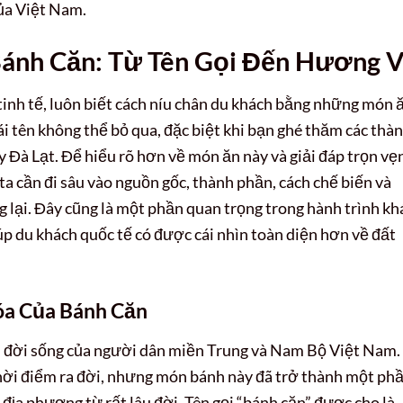
ủa Việt Nam.
ánh Căn: Từ Tên Gọi Đến Hương V
tinh tế, luôn biết cách níu chân du khách bằng những món 
ái tên không thể bỏ qua, đặc biệt khi bạn ghé thăm các thà
 Đà Lạt. Để hiểu rõ hơn về món ăn này và giải đáp trọn vẹ
 ta cần đi sâu vào nguồn gốc, thành phần, cách chế biến và
lại. Đây cũng là một phần quan trọng trong hành trình k
p du khách quốc tế có được cái nhìn toàn diện hơn về đất
óa Của Bánh Căn
ới đời sống của người dân miền Trung và Nam Bộ Việt Nam.
thời điểm ra đời, nhưng món bánh này đã trở thành một ph
địa phương từ rất lâu đời. Tên gọi “bánh căn” được cho là