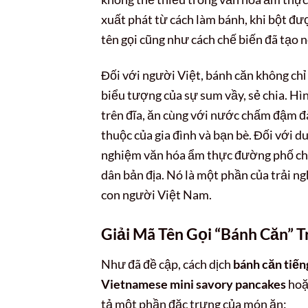
xuất phát từ cách làm bánh, khi bột đượ
tên gọi cũng như cách chế biến đã tạo 
Đối với người Việt, bánh căn không chỉ
biểu tượng của sự sum vầy, sẻ chia. Hì
trên đĩa, ăn cùng với nước chấm đậm đà
thuộc của gia đình và bạn bè. Đối với d
nghiệm văn hóa ẩm thực đường phố chân
dân bản địa. Nó là một phần của trải ng
con người Việt Nam.
Giải Mã Tên Gọi “Bánh Căn” T
Như đã đề cập, cách dịch
bánh căn tiếng
Vietnamese mini savory pancakes
ho
tả một phần đặc trưng của món ăn: