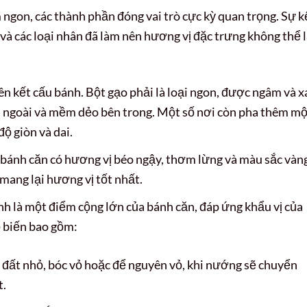
ngon, các thành phần đóng vai trò cực kỳ quan trọng. Sự k
 và các loại nhân đã làm nên hương vị đặc trưng không thể 
ên kết cấu bánh. Bột gạo phải là loại ngon, được ngâm và x
ên ngoài và mềm dẻo bên trong. Một số nơi còn pha thêm mộ
ộ giòn và dai.
p bánh căn có hương vị béo ngậy, thơm lừng và màu sắc vàn
mang lại hương vị tốt nhất.
h là một điểm cộng lớn của bánh căn, đáp ứng khẩu vị của
ổ biến bao gồm:
đất nhỏ, bóc vỏ hoặc để nguyên vỏ, khi nướng sẽ chuyển
t.