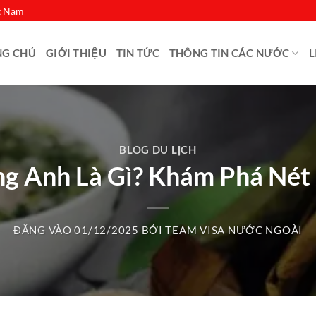
ệt Nam
NG CHỦ
GIỚI THIỆU
TIN TỨC
THÔNG TIN CÁC NƯỚC
L
BLOG DU LỊCH
ng Anh Là Gì? Khám Phá Nét
ĐĂNG VÀO
01/12/2025
BỞI
TEAM VISA NƯỚC NGOÀI