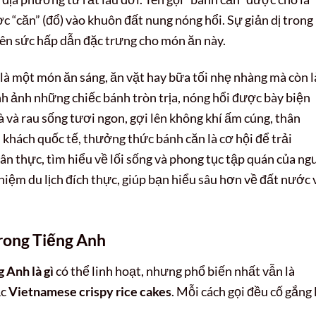
c “căn” (đổ) vào khuôn đất nung nóng hổi. Sự giản dị trong
nên sức hấp dẫn đặc trưng cho món ăn này.
 là một món ăn sáng, ăn vặt hay bữa tối nhẹ nhàng mà còn l
nh ảnh những chiếc bánh tròn trịa, nóng hổi được bày biện
 và rau sống tươi ngon, gợi lên không khí ấm cúng, thân
u khách quốc tế, thưởng thức bánh căn là cơ hội để trải
 thực, tìm hiểu về lối sống và phong tục tập quán của ng
hiệm du lịch đích thực, giúp bạn hiểu sâu hơn về đất nước 
rong Tiếng Anh
 Anh là gì
có thể linh hoạt, nhưng phổ biến nhất vẫn là
ặc
Vietnamese crispy rice cakes
. Mỗi cách gọi đều cố gắng 