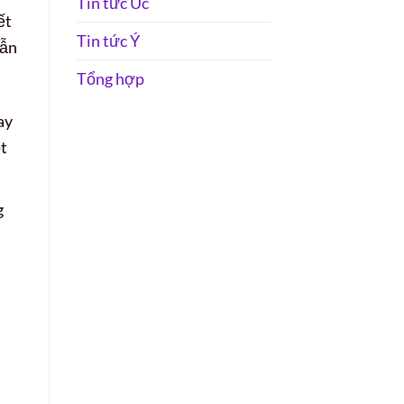
Tin tức Úc
ết
Tin tức Ý
lẫn
Tổng hợp
ay
t
g