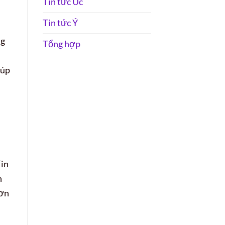
Tin tức Úc
Tin tức Ý
ng
Tổng hợp
iúp
“in
h
hơn