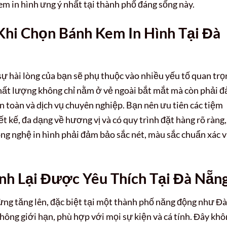
em in hình ưng ý nhất tại thành phố đáng sống này.
Khi Chọn Bánh Kem In Hình Tại Đà
sự hài lòng của bạn sẽ phụ thuộc vào nhiều yếu tố quan trọ
ất lượng không chỉ nằm ở vẻ ngoài bắt mắt mà còn phải 
 toàn và dịch vụ chuyên nghiệp. Bạn nên ưu tiên các tiệm
ết kế, đa dạng về hương vị và có quy trình đặt hàng rõ ràng,
ông nghệ in hình phải đảm bảo sắc nét, màu sắc chuẩn xác 
nh Lại Được Yêu Thích Tại Đà Nẵn
ừng tăng lên, đặc biệt tại một thành phố năng động như Đà
ông giới hạn, phù hợp với mọi sự kiện và cá tính. Đây kh