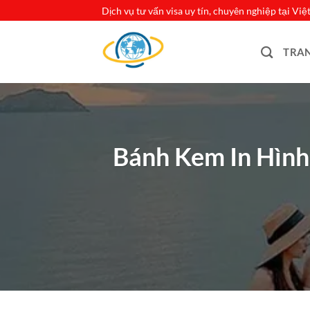
Bỏ
Dịch vụ tư vấn visa uy tín, chuyên nghiệp tại Vi
qua
nội
TRA
dung
Bánh Kem In Hình