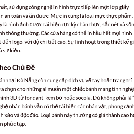
hất, sử dụng công nghệ in hình trực tiếp lên một lớp giấy
àn an toàn và ăn được. Mực in cũng là loại mực thực phẩm,
 là hình ảnh được tái hiện cực kỳ chân thực, sắc nét và số
nh thông thường. Các cửa hàng có thể in hầu hết mọi hình
đến logo, với độ chi tiết cao. Sự linh hoạt trong thiết kế g
à sự kiện.
Theo Chủ Đề
ánh tại Đà Nẵng còn cung cấp dịch vụ vẽ tay hoặc trang trí
lựa chọn cho những ai muốn một chiếc bánh mang tính nghệ
 hình 3D từ fondant, kem bơ hoặc socola. Dù không phải là 
ghệ nhân bánh vẫn có thể tái hiện các nhân vật, phong cản
nh xảo và độc đáo. Loại bánh này thường có giá thành cao 
ện phức tạp.