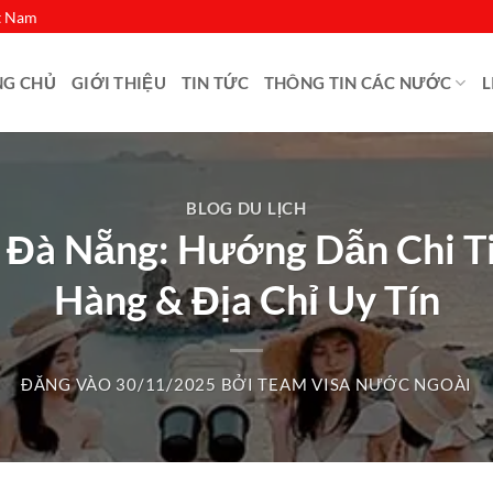
ệt Nam
NG CHỦ
GIỚI THIỆU
TIN TỨC
THÔNG TIN CÁC NƯỚC
L
BLOG DU LỊCH
 Đà Nẵng: Hướng Dẫn Chi T
Hàng & Địa Chỉ Uy Tín
ĐĂNG VÀO
30/11/2025
BỞI
TEAM VISA NƯỚC NGOÀI