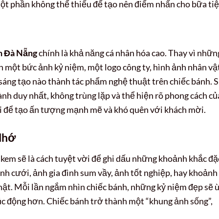
một phần không thể thiếu để tạo nên điểm nhấn cho bữa tiệ
h Đà Nẵng
chính là khả năng cá nhân hóa cao. Thay vì nhữn
n một bức ảnh kỷ niệm, một logo công ty, hình ảnh nhân vậ
ế sáng tạo nào thành tác phẩm nghệ thuật trên chiếc bánh. 
ành duy nhất, không trùng lặp và thể hiện rõ phong cách củ
vời để tạo ấn tượng mạnh mẽ và khó quên với khách mời.
Nhớ
 kem sẽ là cách tuyệt vời để ghi dấu những khoảnh khắc đặ
ảnh cưới, ảnh gia đình sum vầy, ảnh tốt nghiệp, hay khoảnh
hật. Mỗi lần ngắm nhìn chiếc bánh, những kỷ niệm đẹp sẽ 
 xúc động hơn. Chiếc bánh trở thành một “khung ảnh sống”,