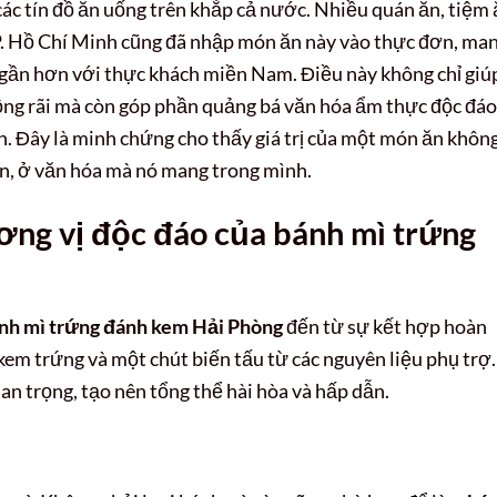
 các tín đồ ăn uống trên khắp cả nước. Nhiều quán ăn, tiệm
P. Hồ Chí Minh cũng đã nhập món ăn này vào thực đơn, ma
gần hơn với thực khách miền Nam. Điều này không chỉ giú
ộng rãi mà còn góp phần quảng bá văn hóa ẩm thực độc đáo
. Đây là minh chứng cho thấy giá trị của một món ăn khôn
n, ở văn hóa mà nó mang trong mình.
ơng vị độc đáo của bánh mì trứng
nh mì trứng đánh kem Hải Phòng
đến từ sự kết hợp hoàn
kem trứng và một chút biến tấu từ các nguyên liệu phụ trợ.
an trọng, tạo nên tổng thể hài hòa và hấp dẫn.