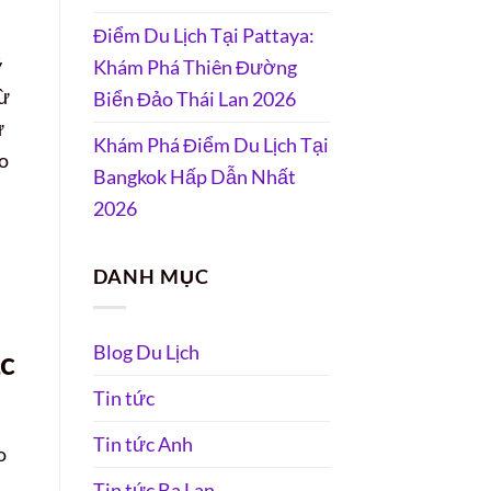
Điểm Du Lịch Tại Pattaya:
ý
Khám Phá Thiên Đường
từ
Biển Đảo Thái Lan 2026
ừ
Khám Phá Điểm Du Lịch Tại
áo
Bangkok Hấp Dẫn Nhất
2026
DANH MỤC
Blog Du Lịch
c
Tin tức
Tin tức Anh
o
Tin tức Ba Lan