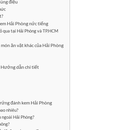
đúng điệu
hức
t?
kem Hải Phòng nức tiếng
ỏ qua tại Hải Phòng và TP.HCM
c món ăn vặt khác của Hải Phòng
 Hướng dẫn chi tiết
trứng đánh kem Hải Phòng
bao nhiêu?
 ngoài Hải Phòng?
hông?