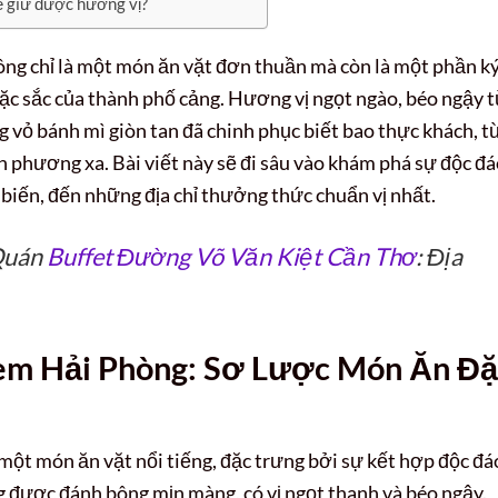
ể giữ được hương vị?
ng chỉ là một món ăn vặt đơn thuần mà còn là một phần k
ặc sắc của thành phố cảng. Hương vị ngọt ngào, béo ngậy 
vỏ bánh mì giòn tan đã chinh phục biết bao thực khách, t
 phương xa. Bài viết này sẽ đi sâu vào khám phá sự độc đ
 biến, đến những địa chỉ thưởng thức chuẩn vị nhất.
 Quán
Buffet Đường Võ Văn Kiệt Cần Thơ
: Địa
em Hải Phòng: Sơ Lược Món Ăn Đặ
 một món ăn vặt nổi tiếng, đặc trưng bởi sự kết hợp độc đá
g được đánh bông mịn màng, có vị ngọt thanh và béo ngậy.