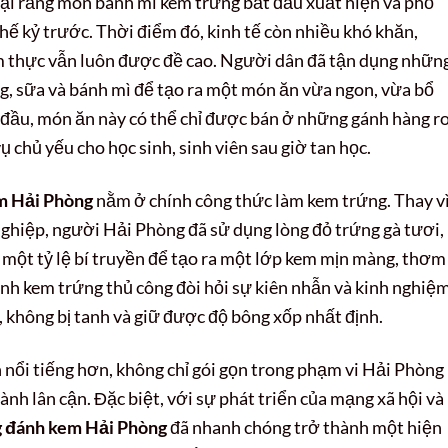
ại rằng món bánh mì kem trứng bắt đầu xuất hiện và phổ
ế kỷ trước. Thời điểm đó, kinh tế còn nhiều khó khăn,
m thực vẫn luôn được đề cao. Người dân đã tận dụng nhữn
g, sữa và bánh mì để tạo ra một món ăn vừa ngon, vừa bổ
n đầu, món ăn này có thể chỉ được bán ở những gánh hàng r
 chủ yếu cho học sinh, sinh viên sau giờ tan học.
m Hải Phòng
nằm ở chính công thức làm kem trứng. Thay v
nghiệp, người Hải Phòng đã sử dụng lòng đỏ trứng gà tươi,
một tỷ lệ bí truyền để tạo ra một lớp kem mịn màng, thơm
ánh kem trứng thủ công đòi hỏi sự kiên nhẫn và kinh nghiệ
 không bị tanh và giữ được độ bông xốp nhất định.
 nổi tiếng hơn, không chỉ gói gọn trong phạm vi Hải Phòng
hành lân cận. Đặc biệt, với sự phát triển của mạng xã hội và
g đánh kem Hải Phòng
đã nhanh chóng trở thành một hiện