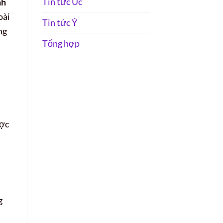
Tin tức Úc
nh
oài
Tin tức Ý
ng
Tổng hợp
ược
g