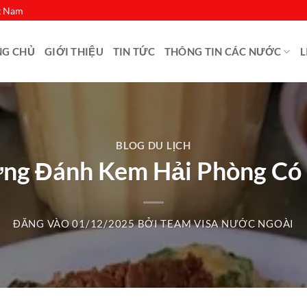
ệt Nam
NG CHỦ
GIỚI THIỆU
TIN TỨC
THÔNG TIN CÁC NƯỚC
L
BLOG DU LỊCH
ng Đánh Kem Hải Phòng Có 
ĐĂNG VÀO
01/12/2025
BỞI
TEAM VISA NƯỚC NGOÀI