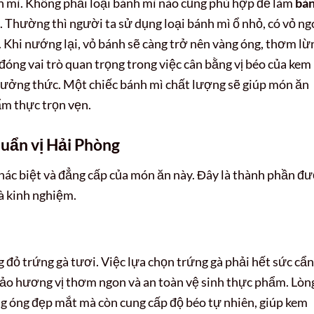
nh mì. Không phải loại bánh mì nào cũng phù hợp để làm
bá
. Thường thì người ta sử dụng loại bánh mì ổ nhỏ, có vỏ ng
 Khi nướng lại, vỏ bánh sẽ càng trở nên vàng óng, thơm lừ
 đóng vai trò quan trọng trong việc cân bằng vị béo của kem
thưởng thức. Một chiếc bánh mì chất lượng sẽ giúp món ăn
ẩm thực trọn vẹn.
uẩn vị Hải Phòng
hác biệt và đẳng cấp của món ăn này. Đây là thành phần đ
và kinh nghiệm.
g đỏ trứng gà tươi. Việc lựa chọn trứng gà phải hết sức cẩn
bảo hương vị thơm ngon và an toàn vệ sinh thực phẩm. Lòn
ng óng đẹp mắt mà còn cung cấp độ béo tự nhiên, giúp kem