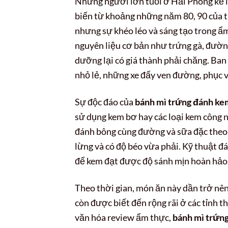
Những người lớn tuổi ở Hải Phòng kể l
biến từ khoảng những năm 80, 90 của th
nhưng sự khéo léo và sáng tạo trong ẩ
nguyên liệu cơ bản như trứng gà, đườn
dưỡng lại có giá thành phải chăng. Ba
nhỏ lẻ, những xe đẩy ven đường, phục vụ
Sự độc đáo của
bánh mì trứng đánh ke
sử dụng kem bơ hay các loại kem công 
đánh bông cùng đường và sữa đặc theo 
lừng và có độ béo vừa phải. Kỹ thuật đ
để kem đạt được độ sánh mịn hoàn hảo,
Theo thời gian, món ăn này dần trở nên
còn được biết đến rộng rãi ở các tỉnh t
văn hóa review ẩm thực,
bánh mì trứn