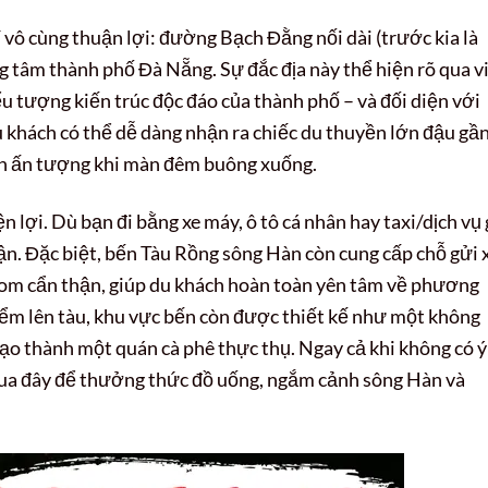
trí vô cùng thuận lợi: đường Bạch Đằng nối dài (trước kia là
 tâm thành phố Đà Nẵng. Sự đắc địa này thể hiện rõ qua v
 tượng kiến trúc độc đáo của thành phố – và đối diện với
du khách có thể dễ dàng nhận ra chiếc du thuyền lớn đậu gầ
nh ấn tượng khi màn đêm buông xuống.
n lợi. Dù bạn đi bằng xe máy, ô tô cá nhân hay taxi/dịch vụ 
cận. Đặc biệt, bến Tàu Rồng sông Hàn còn cung cấp chỗ gửi 
nom cẩn thận, giúp du khách hoàn toàn yên tâm về phương
 điểm lên tàu, khu vực bến còn được thiết kế như một không
tạo thành một quán cà phê thực thụ. Ngay cả khi không có ý
 qua đây để thưởng thức đồ uống, ngắm cảnh sông Hàn và