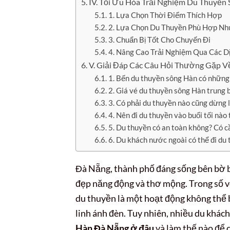
IV. Tối Ưu Hóa Trải Nghiệm Du Thuyền
1. Lựa Chọn Thời Điểm Thích Hợp
2. Lựa Chọn Du Thuyền Phù Hợp Nh
3. Chuẩn Bị Tốt Cho Chuyến Đi
4. Nâng Cao Trải Nghiệm Qua Các D
V. Giải Đáp Các Câu Hỏi Thường Gặp 
1. Bến du thuyền sông Hàn có những 
2. Giá vé du thuyền sông Hàn trung b
3. Có phải du thuyền nào cũng dừng
4. Nên đi du thuyền vào buổi tối nào
5. Du thuyền có an toàn không? Có cầ
6. Du khách nước ngoài có thể đi du
Đà Nẵng, thành phố đáng sống bên bờ b
đẹp năng động và thơ mộng. Trong số v
du thuyền là một hoạt động không thể b
linh ánh đèn. Tuy nhiên, nhiều du khá
Hàn Đà Nẵng ở đâu
và làm thế nào để 