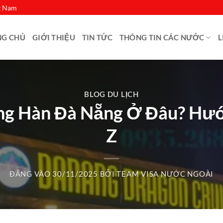
ệt Nam
NG CHỦ
GIỚI THIỆU
TIN TỨC
THÔNG TIN CÁC NƯỚC
L
BLOG DU LỊCH
ng Hàn Đà Nẵng Ở Đâu? Hướn
Z
ĐĂNG VÀO
30/11/2025
BỞI
TEAM VISA NƯỚC NGOÀI