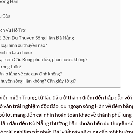
 Sông Hàn
u Cầu
ịch Vụ Hỗ Trợ
Về Bến Du Thuyền Sông Hàn Đà Nẵng
loại hình du thuyền nào?
ình là bao nhiêu?
 lại xem Cầu Rồng phun lửa, phun nước không?
 trong tuần?
n lo lắng về các quy định không?
 thuyền sông Hàn không? Cần giấy tờ gì?
iển miền Trung, từ lâu đã trở thành điểm đến hấp dẫn với
ô vàn trải nghiệm độc đáo, du ngoạn sông Hàn về đêm bằn
ỏ lỡ, mang đến cái nhìn hoàn toàn khác về thành phố lung
ch lần đầu đến Đà Nẵng thường băn khoăn
bến du thuyền s
có trải nghiệm tốt nhất. Bài viết này sẽ cung cấp một hướn