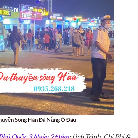
huyền Sông Hàn Đà Nẵng Ở Đâu
 Phú Quốc 3 Ngày 2 Đêm
: Lịch Trình, Chi Phí &