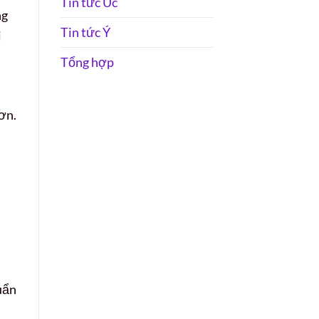
Tin tức Úc
ng
Tin tức Ý
i
Tổng hợp
ơn.
uẩn