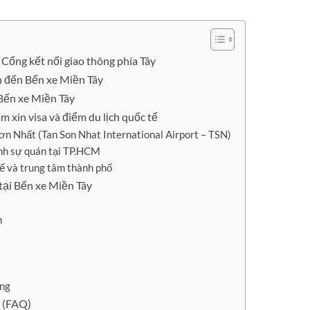
Cổng kết nối giao thông phía Tây
ển đến Bến xe Miền Tây
 Bến xe Miền Tây
m xin visa và điểm du lịch quốc tế
Sơn Nhất (Tan Son Nhat International Airport – TSN)
ãnh sự quán tại TP.HCM
 tế và trung tâm thành phố
tại Bến xe Miền Tây
n
ông
y (FAQ)