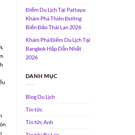
Điểm Du Lịch Tại Pattaya:
Khám Phá Thiên Đường
Biển Đảo Thái Lan 2026
Khám Phá Điểm Du Lịch Tại
h
,
Bangkok Hấp Dẫn Nhất
ằm
2026
nh
DANH MỤC
iểu
Blog Du Lịch
Tin tức
m
Tin tức Anh
đón
h
Tin tức Ba Lan