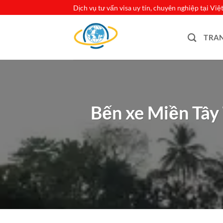
Bỏ
Dịch vụ tư vấn visa uy tín, chuyên nghiệp tại Vi
qua
nội
TRA
dung
Bến xe Miền Tây