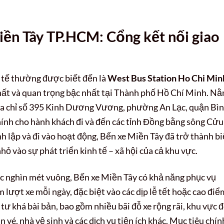
iền Tây TP.HCM: Cổng kết nối giao
c tế thường được biết đến là
West Bus Station Ho Chi Min
hất và quan trọng bậc nhất tại Thành phố Hồ Chí Minh. N
 địa chỉ số 395 Kinh Dương Vương, phường An Lạc, quận Bì
hính cho hành khách đi và đến các tỉnh Đồng bằng sông Cửu
h lập và đi vào hoạt động, Bến xe Miền Tây đã trở thành b
ỏ vào sự phát triển kinh tế – xã hội của cả khu vực.
ục nghìn mét vuông, Bến xe Miền Tây có khả năng phục vụ
lượt xe mỗi ngày, đặc biệt vào các dịp lễ tết hoặc cao điể
 tư khá bài bản, bao gồm nhiều bãi đỗ xe rộng rãi, khu vực 
 vé, nhà vệ sinh và các dịch vụ tiện ích khác. Mục tiêu chín