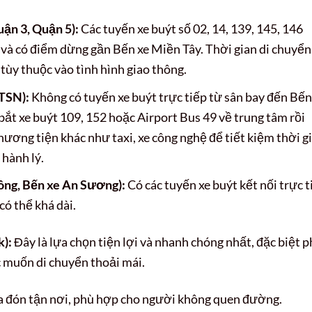
ận 3, Quận 5):
Các tuyến xe buýt số 02, 14, 139, 145, 146
 và có điểm dừng gần Bến xe Miền Tây. Thời gian di chuyển
tùy thuộc vào tình hình giao thông.
TSN):
Không có tuyến xe buýt trực tiếp từ sân bay đến Bến
ắt xe buýt 109, 152 hoặc Airport Bus 49 về trung tâm rồi
ương tiện khác như taxi, xe công nghệ để tiết kiệm thời g
 hành lý.
ông, Bến xe An Sương):
Có các tuyến xe buýt kết nối trực t
có thể khá dài.
k):
Đây là lựa chọn tiện lợi và nhanh chóng nhất, đặc biệt 
c muốn di chuyển thoải mái.
a đón tận nơi, phù hợp cho người không quen đường.