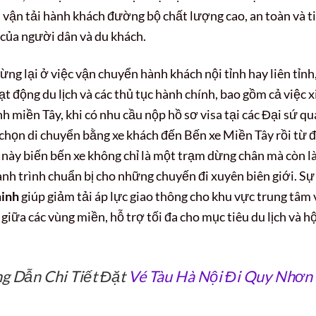
ụ vận tải hành khách đường bộ chất lượng cao, an toàn và t
 của người dân và du khách.
ừng lại ở việc vận chuyển hành khách nội tỉnh hay liên tỉnh
 động du lịch và các thủ tục hành chính, bao gồm cả việc x
nh miền Tây, khi có nhu cầu nộp hồ sơ visa tại các Đại sứ q
họn di chuyển bằng xe khách đến Bến xe Miền Tây rồi từ 
u này biến bến xe không chỉ là một trạm dừng chân mà còn l
nh trình chuẩn bị cho những chuyến đi xuyên biên giới. Sự
minh
giúp giảm tải áp lực giao thông cho khu vực trung tâm 
 giữa các vùng miền, hỗ trợ tối đa cho mục tiêu du lịch và hộ
g Dẫn Chi Tiết Đặt
Vé Tàu Hà Nội Đi Quy Nhơn