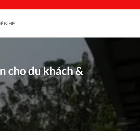
IÊN HỆ
n cho du khách &