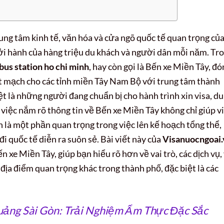
rung tâm kinh tế, văn hóa và cửa ngõ quốc tế quan trọng củ
ởi hành của hàng triệu du khách và người dân mỗi năm. Tr
bus station ho chi minh
, hay còn gọi là Bến xe Miền Tây, đó
yết mạch cho các tỉnh miền Tây Nam Bộ với trung tâm thành
ệt là những người đang chuẩn bị cho hành trình xin visa, du
 việc nắm rõ thông tin về Bến xe Miền Tây không chỉ giúp v
n là một phần quan trọng trong việc lên kế hoạch tổng thể,
đi quốc tế diễn ra suôn sẻ. Bài viết này của
Visanuocngoai.
 xe Miền Tây, giúp bạn hiểu rõ hơn về vai trò, các dịch vụ,
 địa điểm quan trọng khác trong thành phố, đặc biệt là các
ảng Sài Gòn: Trải Nghiệm Ẩm Thực Đặc Sắc