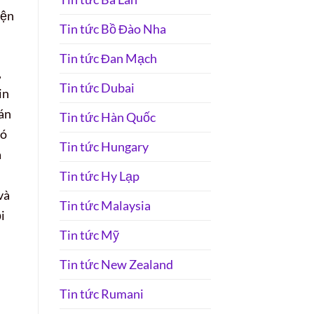
iện
Tin tức Bồ Đào Nha
Tin tức Đan Mạch
,
Tin tức Dubai
in
uán
Tin tức Hàn Quốc
đó
Tin tức Hungary
à
Tin tức Hy Lạp
và
Tin tức Malaysia
i
Tin tức Mỹ
Tin tức New Zealand
Tin tức Rumani