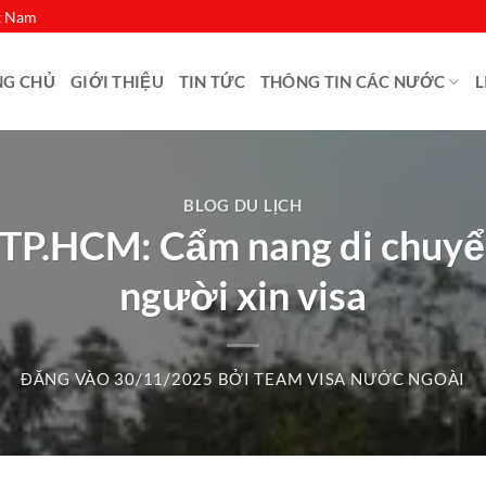
ệt Nam
NG CHỦ
GIỚI THIỆU
TIN TỨC
THÔNG TIN CÁC NƯỚC
L
BLOG DU LỊCH
 TP.HCM: Cẩm nang di chuyể
người xin visa
ĐĂNG VÀO
30/11/2025
BỞI
TEAM VISA NƯỚC NGOÀI