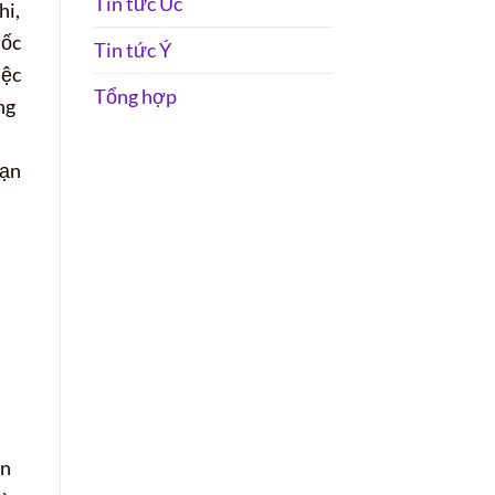
Tin tức Úc
hi,
uốc
Tin tức Ý
iệc
Tổng hợp
ng
bạn
ền