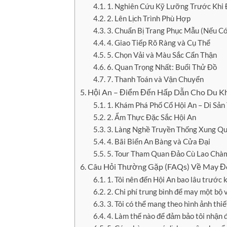
1. Nghiên Cứu Kỹ Lưỡng Trước Khi
2. Lên Lịch Trình Phù Hợp
3. Chuẩn Bị Trang Phục Mẫu (Nếu Có
4. Giao Tiếp Rõ Ràng và Cụ Thể
5. Chọn Vải và Màu Sắc Cẩn Thận
6. Quan Trọng Nhất: Buổi Thử Đồ
7. Thanh Toán và Vận Chuyển
Hội An – Điểm Đến Hấp Dẫn Cho Du Kh
1. Khám Phá Phố Cổ Hội An – Di Sả
2. Ẩm Thực Đặc Sắc Hội An
3. Làng Nghề Truyền Thống Xung Q
4. Bãi Biển An Bàng và Cửa Đại
5. Tour Tham Quan Đảo Cù Lao Chà
Câu Hỏi Thường Gặp (FAQs) Về May Đ
1. Tôi nên đến Hội An bao lâu trước
2. Chi phí trung bình để may một bộ 
3. Tôi có thể mang theo hình ảnh th
4. Làm thế nào để đảm bảo tôi nhận