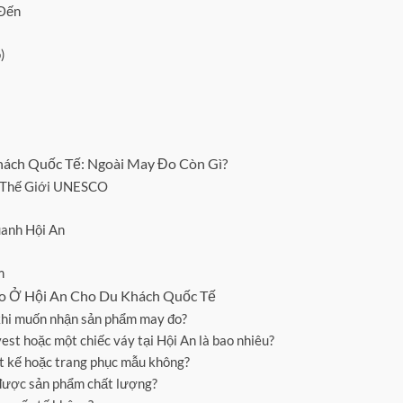
 Đến
)
ách Quốc Tế: Ngoài May Đo Còn Gì?
n Thế Giới UNESCO
uanh Hội An
m
o Ở Hội An Cho Du Khách Quốc Tế
 khi muốn nhận sản phẩm may đo?
vest hoặc một chiếc váy tại Hội An là bao nhiêu?
iết kế hoặc trang phục mẫu không?
 được sản phẩm chất lượng?