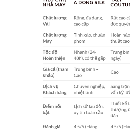
A DONG SILK
NHÀ MAY
COUTU
Chất lượng
Rộng, đa dạng,
Rất cao c
Vải
cao cấp
độc quyề
Chất lượng
Tinh xảo, chuẩn
Hoàn hảo
May
phom
thuật cao
Tốc độ
Nhanh (24-
Trung bìn
Hoàn thiện
48h), có thể gấp
ngày)
Giá cả (tham
Trung bình –
Cao
khảo)
Cao
Dịch vụ
Chuyên nghiệp,
Sang trọn
Khách hàng
nhiệt tình
vấn kỹ l
Thiết kế 
Điểm nổi
Lịch sử lâu đời,
thượng, 
bật
uy tín toàn cầu
đáo
Đánh giá
4.5/5 (Hàng
4.5/5 (Hà