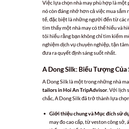
Việc lựa chọn nhà may phù hợp là một ph
nó còn đáng nhớ hơn cả việc mua sắm 
tế, đặc biệt là những người đến từ các 
tìm thấy một nhà may có thể hiểu và h
tôi hiểu rằng bạn không chỉ tìm kiếm m
nghiệm dịch vụ chuyên nghiệp, tận tâm v
đưa ra quyết định sáng suốt nhất.
A Dong Silk: Biểu Tượng Của
A Dong Silk là một trong những nhà ma
tailors in Hoi An TripAdvisor
. Với lịc
chắc, A Dong Silk đã trở thành lựa chọ
Giới thiệu chung và Mục đích sử d
may đo cao cấp, từ veston công sở, á