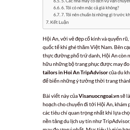
5. Các nhà may có dịch vụ vận chuyể
6. Tôi có nên mặc cả giá không?
7. Tôi nên chuẩn bị những gì trước kh
Kết Luận
Hội An, với vẻ đẹp cổ kính và quyến rũ,
quốc tế khi ghé thăm Việt Nam. Bên cạn
thực đường phố trứ danh, Hội An còn nổi
hữu những bộ trang phục được may đo t
tailors in Hoi An TripAdvisor
của du kh
để biến những ý tưởng thời trang thành
Bài viết này của
Visanuocngoai.vn
sẽ l
hoạch cho chuyến đi tới Hội An, khám ph
các tiêu chí quan trọng nhất khi lựa ch
nền tảng du lịch uy tín như TripAdvisor
may đo ưng ý nhất. Mục tiêu là giúp b