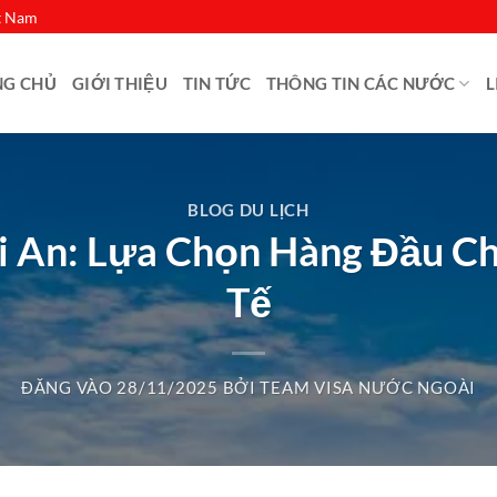
ệt Nam
NG CHỦ
GIỚI THIỆU
TIN TỨC
THÔNG TIN CÁC NƯỚC
L
BLOG DU LỊCH
Hoi An: Lựa Chọn Hàng Đầu 
Tế
ĐĂNG VÀO
28/11/2025
BỞI
TEAM VISA NƯỚC NGOÀI