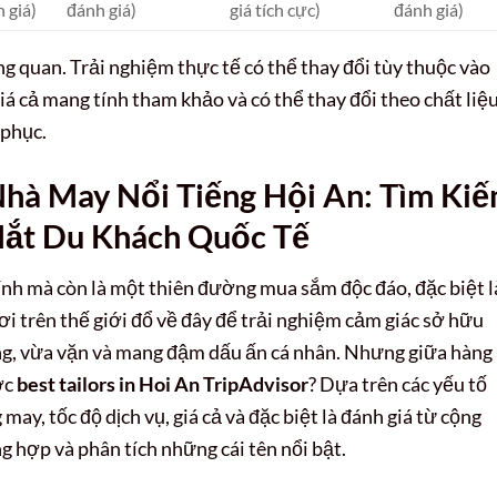
 giá)
đánh giá)
giá tích cực)
đánh giá)
g quan. Trải nghiệm thực tế có thể thay đổi tùy thuộc vào
iá cả mang tính tham khảo và có thể thay đổi theo chất liệ
 phục.
Nhà May Nổi Tiếng Hội An: Tìm Ki
ắt Du Khách Quốc Tế
ính mà còn là một thiên đường mua sắm độc đáo, đặc biệt l
ơi trên thế giới đổ về đây để trải nghiệm cảm giác sở hữu
ng, vừa vặn và mang đậm dấu ấn cá nhân. Nhưng giữa hàng
ợc
best tailors in Hoi An TripAdvisor
? Dựa trên các yếu tố
ay, tốc độ dịch vụ, giá cả và đặc biệt là đánh giá từ cộng
g hợp và phân tích những cái tên nổi bật.