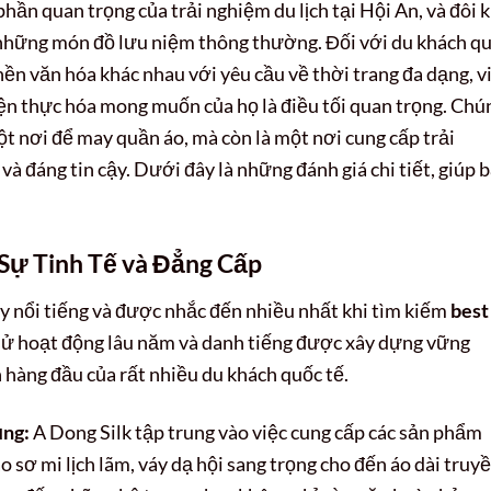
ần quan trọng của trải nghiệm du lịch tại Hội An, và đôi k
những món đồ lưu niệm thông thường. Đối với du khách q
nền văn hóa khác nhau với yêu cầu về thời trang đa dạng, v
iện thực hóa mong muốn của họ là điều tối quan trọng. Chú
ột nơi để may quần áo, mà còn là một nơi cung cấp trải
à đáng tin cậy. Dưới đây là những đánh giá chi tiết, giúp 
 Sự Tinh Tế và Đẳng Cấp
y nổi tiếng và được nhắc đến nhiều nhất khi tìm kiếm
best
h sử hoạt động lâu năm và danh tiếng được xây dựng vững
n hàng đầu của rất nhiều du khách quốc tế.
ụng:
A Dong Silk tập trung vào việc cung cấp các sản phẩm
o sơ mi lịch lãm, váy dạ hội sang trọng cho đến áo dài truy