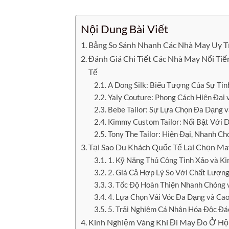
Nội Dung Bài Viết
Bảng So Sánh Nhanh Các Nhà May Uy T
Đánh Giá Chi Tiết Các Nhà May Nổi T
Tế
A Dong Silk: Biểu Tượng Của Sự Tin
Yaly Couture: Phong Cách Hiện Đại 
Bebe Tailor: Sự Lựa Chọn Đa Dạng v
Kimmy Custom Tailor: Nổi Bật Với 
Tony The Tailor: Hiện Đại, Nhanh Chó
Tại Sao Du Khách Quốc Tế Lại Chọn Ma
1. Kỹ Năng Thủ Công Tinh Xảo và K
2. Giá Cả Hợp Lý So Với Chất Lượn
3. Tốc Độ Hoàn Thiện Nhanh Chóng 
4. Lựa Chọn Vải Vóc Đa Dạng và Ca
5. Trải Nghiệm Cá Nhân Hóa Độc Đá
Kinh Nghiệm Vàng Khi Đi May Đo Ở Hộ