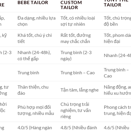
BEBE TAILOR
CUSTOM
RE
TAILOR
TAILOR
ấp,
Đa dạng, nhiều lựa
Tốt, có nhiều loại
Tốt, chú trọn
n
chọn
sợi tự nhiên
độ bền
, kỹ
Khá tốt, chú ý chi
Rất tốt, đường
Tốt, phom dá
tiết
may chắc chắn
hiện đại
h (2-3
Nhanh (24-48h),
Trung bình (2-3
Nhanh (24-4
có thể gấp
ngày)
Trung bình –
Trung bình
Trung bình – Cao
Cao
g, tư
Thân thiện, chu
Năng động, 
Tận tâm, lắng nghe
ưỡng
đáo
hiểu xu hướ
thời
Chú trọng trải
Phù hợp mọi đối
Phong cách t
độc
nghiệm, tư vấn
tượng, nhiều mẫu
trung, hiện đ
riêng
ng
4.0/5 (Hàng ngàn
4.8/5 (Nhiều đánh
4.6/5 (Nhiều