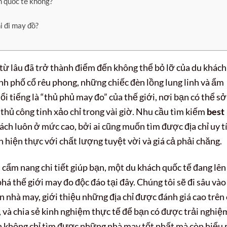
n quốc tế không?
i đi may đồ?
 từ lâu đã trở thành điểm đến không thể bỏ lỡ của du khách
h phố cổ rêu phong, những chiếc đèn lồng lung linh và ẩm
 tiếng là “thủ phủ may đo” của thế giới, nơi bạn có thể sở
hủ công tinh xảo chỉ trong vài giờ. Nhu cầu tìm kiếm
best
ách luôn ở mức cao, bởi ai cũng muốn tìm được địa chỉ uy t
 hiện thực với chất lượng tuyệt vời và giá cả phải chăng.
à cẩm nang chi tiết giúp bạn, một du khách quốc tế đang lên
á thế giới may đo độc đáo tại đây. Chúng tôi sẽ đi sâu vào
ọn nhà may, giới thiệu những địa chỉ được đánh giá cao trên
, và chia sẻ kinh nghiệm thực tế để bạn có được trải nghiệ
ạn không chỉ tìm được những nhà may tốt nhất mà còn hiểu 