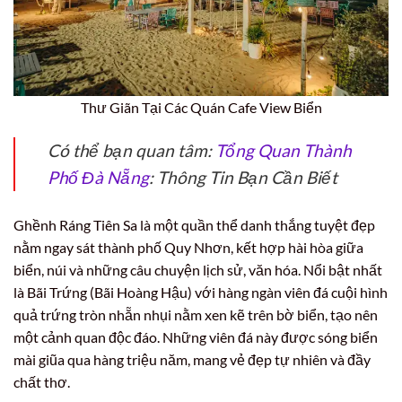
Thư Giãn Tại Các Quán Cafe View Biển
Có thể bạn quan tâm:
Tổng Quan Thành
Phố Đà Nẵng
: Thông Tin Bạn Cần Biết
Ghềnh Ráng Tiên Sa là một quần thể danh thắng tuyệt đẹp
nằm ngay sát thành phố Quy Nhơn, kết hợp hài hòa giữa
biển, núi và những câu chuyện lịch sử, văn hóa. Nổi bật nhất
là Bãi Trứng (Bãi Hoàng Hậu) với hàng ngàn viên đá cuội hình
quả trứng tròn nhẵn nhụi nằm xen kẽ trên bờ biển, tạo nên
một cảnh quan độc đáo. Những viên đá này được sóng biển
mài giũa qua hàng triệu năm, mang vẻ đẹp tự nhiên và đầy
chất thơ.