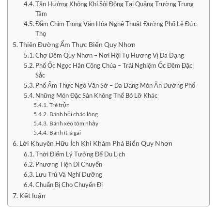
Tận Hưởng Không Khí Sôi Động Tại Quảng Trường Trung
Tâm
Đắm Chìm Trong Văn Hóa Nghệ Thuật Đường Phố Lê Đức
Thọ
Thiên Đường Ẩm Thực Biển Quy Nhơn
Chợ Đêm Quy Nhơn – Nơi Hội Tụ Hương Vị Đa Dạng
Phố Ốc Ngọc Hân Công Chúa – Trải Nghiệm Ốc Đêm Đặc
Sắc
Phố Ẩm Thực Ngô Văn Sở – Đa Dạng Món Ăn Đường Phố
Những Món Đặc Sản Không Thể Bỏ Lỡ Khác
Tré trộn
Bánh hỏi cháo lòng
Bánh xèo tôm nhảy
Bánh ít lá gai
Lời Khuyên Hữu Ích Khi Khám Phá Biển Quy Nhơn
Thời Điểm Lý Tưởng Để Du Lịch
Phương Tiện Di Chuyển
Lưu Trú Và Nghỉ Dưỡng
Chuẩn Bị Cho Chuyến Đi
Kết luận