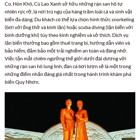
Co, Hòn Khô, Cù Lao Xanh sở hữu những rạn san hô tự
nhiên rực rỡ, là nơi trú ngụ của hàng trăm loài cá và sinh vật
biển đa dạng. Du khách có thể lựa chọn hình thức snorkeling
(bơi với ống thở và kính lặn) hoặc scuba diving (lặn biển với
bình dưỡng khí) tùy theo kinh nghiệm và sở thích. Dịch vụ
lặn biển thường bao gồm thuê trang bị, hướng dẫn viên và
bảo hiểm, đảm bảo một trải nghiệm an toàn và đáng nhớ.
Việc tận mắt chiêm ngưỡng thế giới dưới đại dương với
những rạn san hô lung linh, đàn cá bơi lượn sẽ là một trong
những điểm nhấn đáng giá nhất trong hành trình khám phá
biển Quy Nhơn.