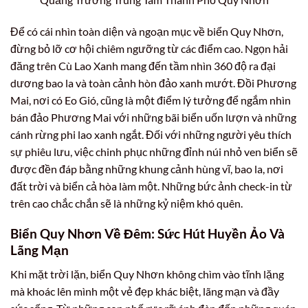
Để có cái nhìn toàn diện và ngoạn mục về biển Quy Nhơn,
đừng bỏ lỡ cơ hội chiêm ngưỡng từ các điểm cao. Ngọn hải
đăng trên Cù Lao Xanh mang đến tầm nhìn 360 độ ra đại
dương bao la và toàn cảnh hòn đảo xanh mướt. Đồi Phương
Mai, nơi có Eo Gió, cũng là một điểm lý tưởng để ngắm nhìn
bán đảo Phương Mai với những bãi biển uốn lượn và những
cánh rừng phi lao xanh ngắt. Đối với những người yêu thích
sự phiêu lưu, việc chinh phục những đỉnh núi nhỏ ven biển sẽ
được đền đáp bằng những khung cảnh hùng vĩ, bao la, nơi
đất trời và biển cả hòa làm một. Những bức ảnh check-in từ
trên cao chắc chắn sẽ là những kỷ niệm khó quên.
Biển Quy Nhơn Về Đêm: Sức Hút Huyền Ảo Và
Lãng Mạn
Khi mặt trời lặn, biển Quy Nhơn không chìm vào tĩnh lặng
mà khoác lên mình một vẻ đẹp khác biệt, lãng mạn và đầy