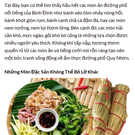
Tại đây, bạn có thể tìm thấy hầu hết các món ăn đường phố
nổi tiếng của Bình Định như bánh xèo tôm nhảy nóng hổi,
bánh khọt giòn rụm, bánh canh chả cá đậm đà, hay các món
nem nướng, nem lụi thơm lừng. Bên cạnh đó, các món hải
sản khô, mực ngào, gỏi khô bò cũng là những lựa chọn được
nhiều người yêu thích. Không khí tấp nập, hương thơm
quyến rũ từ các món ăn và tiếng cười nói rộn ràng tạo nên
một bức tranh sống động về ẩm thực đường phố Quy Nhơn.
Những Món Đặc Sản Không Thể Bỏ Lỡ Khác