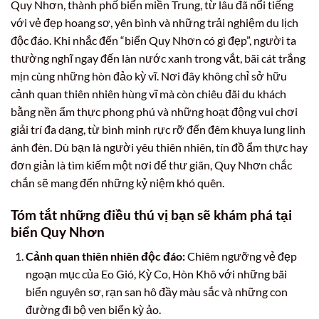
Quy Nhơn, thành phố biển miền Trung, từ lâu đã nổi tiếng
với vẻ đẹp hoang sơ, yên bình và những trải nghiệm du lịch
độc đáo. Khi nhắc đến “biển Quy Nhơn có gì đẹp”, người ta
thường nghĩ ngay đến làn nước xanh trong vắt, bãi cát trắng
mịn cùng những hòn đảo kỳ vĩ. Nơi đây không chỉ sở hữu
cảnh quan thiên nhiên hùng vĩ mà còn chiêu đãi du khách
bằng nền ẩm thực phong phú và những hoạt động vui chơi
giải trí đa dạng, từ bình minh rực rỡ đến đêm khuya lung linh
ánh đèn. Dù bạn là người yêu thiên nhiên, tín đồ ẩm thực hay
đơn giản là tìm kiếm một nơi để thư giãn, Quy Nhơn chắc
chắn sẽ mang đến những kỷ niệm khó quên.
Tóm tắt những điều thú vị bạn sẽ khám phá tại
biển Quy Nhơn
Cảnh quan thiên nhiên độc đáo:
Chiêm ngưỡng vẻ đẹp
ngoạn mục của Eo Gió, Kỳ Co, Hòn Khô với những bãi
biển nguyên sơ, rạn san hô đầy màu sắc và những con
đường đi bộ ven biển kỳ ảo.