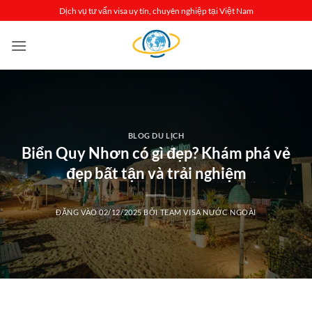
Bỏ
Dịch vụ tư vấn visa uy tín, chuyên nghiệp tại Việt Nam
qua
nội
dung
BLOG DU LỊCH
Biển Quy Nhơn có gì đẹp? Khám phá vẻ
đẹp bất tận và trải nghiệm
ĐĂNG VÀO
02/12/2025
BỞI
TEAM VISA NƯỚC NGOÀI