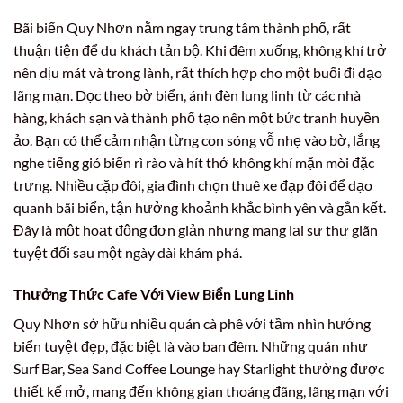
Bãi biển Quy Nhơn nằm ngay trung tâm thành phố, rất
thuận tiện để du khách tản bộ. Khi đêm xuống, không khí trở
nên dịu mát và trong lành, rất thích hợp cho một buổi đi dạo
lãng mạn. Dọc theo bờ biển, ánh đèn lung linh từ các nhà
hàng, khách sạn và thành phố tạo nên một bức tranh huyền
ảo. Bạn có thể cảm nhận từng con sóng vỗ nhẹ vào bờ, lắng
nghe tiếng gió biển rì rào và hít thở không khí mặn mòi đặc
trưng. Nhiều cặp đôi, gia đình chọn thuê xe đạp đôi để dạo
quanh bãi biển, tận hưởng khoảnh khắc bình yên và gắn kết.
Đây là một hoạt động đơn giản nhưng mang lại sự thư giãn
tuyệt đối sau một ngày dài khám phá.
Thưởng Thức Cafe Với View Biển Lung Linh
Quy Nhơn sở hữu nhiều quán cà phê với tầm nhìn hướng
biển tuyệt đẹp, đặc biệt là vào ban đêm. Những quán như
Surf Bar, Sea Sand Coffee Lounge hay Starlight thường được
thiết kế mở, mang đến không gian thoáng đãng, lãng mạn với