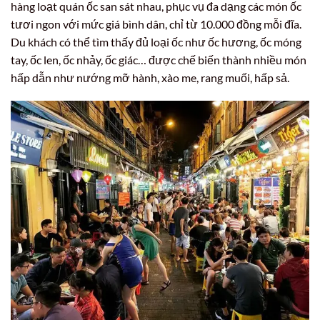
hàng loạt quán ốc san sát nhau, phục vụ đa dạng các món ốc
tươi ngon với mức giá bình dân, chỉ từ 10.000 đồng mỗi đĩa.
Du khách có thể tìm thấy đủ loại ốc như ốc hương, ốc móng
tay, ốc len, ốc nhảy, ốc giác… được chế biến thành nhiều món
hấp dẫn như nướng mỡ hành, xào me, rang muối, hấp sả.