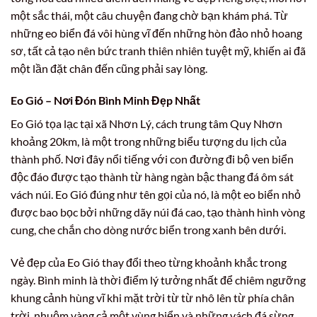
một sắc thái, một câu chuyện đang chờ bạn khám phá. Từ
những eo biển đá vôi hùng vĩ đến những hòn đảo nhỏ hoang
sơ, tất cả tạo nên bức tranh thiên nhiên tuyệt mỹ, khiến ai đã
một lần đặt chân đến cũng phải say lòng.
Eo Gió – Nơi Đón Bình Minh Đẹp Nhất
Eo Gió tọa lạc tại xã Nhơn Lý, cách trung tâm Quy Nhơn
khoảng 20km, là một trong những biểu tượng du lịch của
thành phố. Nơi đây nổi tiếng với con đường đi bộ ven biển
độc đáo được tạo thành từ hàng ngàn bậc thang đá ôm sát
vách núi. Eo Gió đúng như tên gọi của nó, là một eo biển nhỏ
được bao bọc bởi những dãy núi đá cao, tạo thành hình vòng
cung, che chắn cho dòng nước biển trong xanh bên dưới.
Vẻ đẹp của Eo Gió thay đổi theo từng khoảnh khắc trong
ngày. Bình minh là thời điểm lý tưởng nhất để chiêm ngưỡng
khung cảnh hùng vĩ khi mặt trời từ từ nhô lên từ phía chân
trời, nhuộm vàng cả một vùng biển và những vách đá sừng