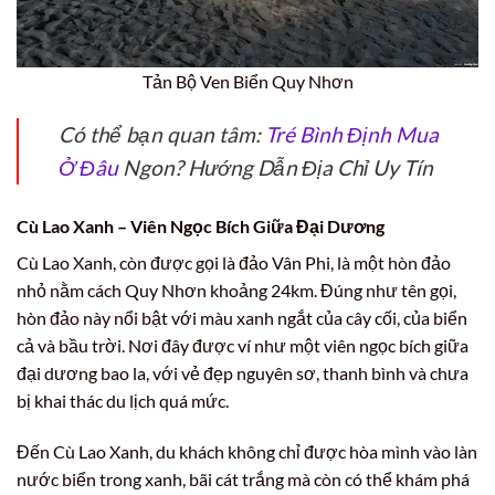
Tản Bộ Ven Biển Quy Nhơn
Có thể bạn quan tâm:
Tré Bình Định Mua
Ở Đâu
Ngon? Hướng Dẫn Địa Chỉ Uy Tín
Cù Lao Xanh – Viên Ngọc Bích Giữa Đại Dương
Cù Lao Xanh, còn được gọi là đảo Vân Phi, là một hòn đảo
nhỏ nằm cách Quy Nhơn khoảng 24km. Đúng như tên gọi,
hòn đảo này nổi bật với màu xanh ngắt của cây cối, của biển
cả và bầu trời. Nơi đây được ví như một viên ngọc bích giữa
đại dương bao la, với vẻ đẹp nguyên sơ, thanh bình và chưa
bị khai thác du lịch quá mức.
Đến Cù Lao Xanh, du khách không chỉ được hòa mình vào làn
nước biển trong xanh, bãi cát trắng mà còn có thể khám phá