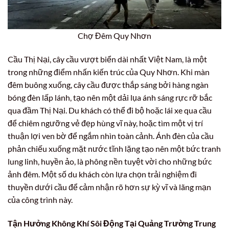
Chợ Đêm Quy Nhơn
Cầu Thị Nại, cây cầu vượt biển dài nhất Việt Nam, là một
trong những điểm nhấn kiến trúc của Quy Nhơn. Khi màn
đêm buông xuống, cây cầu được thắp sáng bởi hàng ngàn
bóng đèn lấp lánh, tạo nên một dải lụa ánh sáng rực rỡ bắc
qua đầm Thị Nại. Du khách có thể đi bộ hoặc lái xe qua cầu
để chiêm ngưỡng vẻ đẹp hùng vĩ này, hoặc tìm một vị trí
thuận lợi ven bờ để ngắm nhìn toàn cảnh. Ánh đèn của cầu
phản chiếu xuống mặt nước tĩnh lặng tạo nên một bức tranh
lung linh, huyền ảo, là phông nền tuyệt vời cho những bức
ảnh đêm. Một số du khách còn lựa chọn trải nghiệm đi
thuyền dưới cầu để cảm nhận rõ hơn sự kỳ vĩ và lãng mạn
của công trình này.
Tận Hưởng Không Khí Sôi Động Tại Quảng Trường Trung