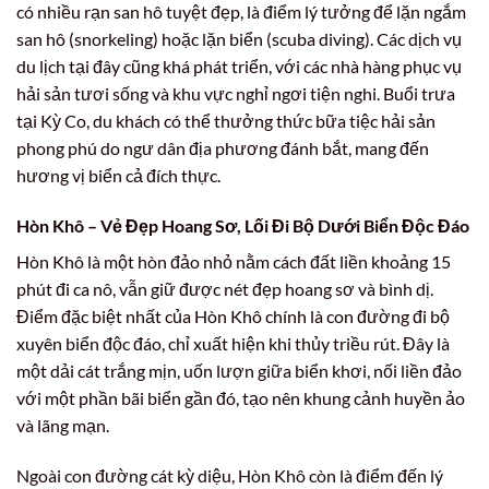
có nhiều rạn san hô tuyệt đẹp, là điểm lý tưởng để lặn ngắm
san hô (snorkeling) hoặc lặn biển (scuba diving). Các dịch vụ
du lịch tại đây cũng khá phát triển, với các nhà hàng phục vụ
hải sản tươi sống và khu vực nghỉ ngơi tiện nghi. Buổi trưa
tại Kỳ Co, du khách có thể thưởng thức bữa tiệc hải sản
phong phú do ngư dân địa phương đánh bắt, mang đến
hương vị biển cả đích thực.
Hòn Khô – Vẻ Đẹp Hoang Sơ, Lối Đi Bộ Dưới Biển Độc Đáo
Hòn Khô là một hòn đảo nhỏ nằm cách đất liền khoảng 15
phút đi ca nô, vẫn giữ được nét đẹp hoang sơ và bình dị.
Điểm đặc biệt nhất của Hòn Khô chính là con đường đi bộ
xuyên biển độc đáo, chỉ xuất hiện khi thủy triều rút. Đây là
một dải cát trắng mịn, uốn lượn giữa biển khơi, nối liền đảo
với một phần bãi biển gần đó, tạo nên khung cảnh huyền ảo
và lãng mạn.
Ngoài con đường cát kỳ diệu, Hòn Khô còn là điểm đến lý