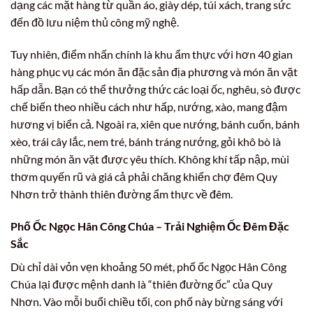
dạng các mặt hàng từ quần áo, giày dép, túi xách, trang sức
đến đồ lưu niệm thủ công mỹ nghệ.
Tuy nhiên, điểm nhấn chính là khu ẩm thực với hơn 40 gian
hàng phục vụ các món ăn đặc sản địa phương và món ăn vặt
hấp dẫn. Bạn có thể thưởng thức các loại ốc, nghêu, sò được
chế biến theo nhiều cách như hấp, nướng, xào, mang đậm
hương vị biển cả. Ngoài ra, xiên que nướng, bánh cuốn, bánh
xèo, trái cây lắc, nem tré, bánh tráng nướng, gỏi khô bò là
những món ăn vặt được yêu thích. Không khí tấp nập, mùi
thơm quyến rũ và giá cả phải chăng khiến chợ đêm Quy
Nhơn trở thành thiên đường ẩm thực về đêm.
Phố Ốc Ngọc Hân Công Chúa – Trải Nghiệm Ốc Đêm Đặc
Sắc
Dù chỉ dài vỏn vẹn khoảng 50 mét, phố ốc Ngọc Hân Công
Chúa lại được mệnh danh là “thiên đường ốc” của Quy
Nhơn. Vào mỗi buổi chiều tối, con phố này bừng sáng với