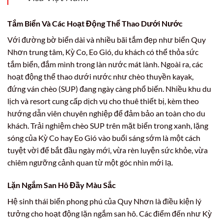
Tắm Biển Và Các Hoạt Động Thể Thao Dưới Nước
Với đường bờ biển dài và nhiều bãi tắm đẹp như biển Quy
Nhơn trung tâm, Kỳ Co, Eo Gió, du khách có thể thỏa sức
tắm biển, đắm mình trong làn nước mát lành. Ngoài ra, các
hoạt động thể thao dưới nước như chèo thuyền kayak,
đứng ván chèo (SUP) đang ngày càng phổ biến. Nhiều khu du
lịch và resort cung cấp dịch vụ cho thuê thiết bị, kèm theo
hướng dẫn viên chuyên nghiệp để đảm bảo an toàn cho du
khách. Trải nghiệm chèo SUP trên mặt biển trong xanh, lặng
sóng của Kỳ Co hay Eo Gió vào buổi sáng sớm là một cách
tuyệt vời để bắt đầu ngày mới, vừa rèn luyện sức khỏe, vừa
chiêm ngưỡng cảnh quan từ một góc nhìn mới lạ.
Lặn Ngắm San Hô Đầy Màu Sắc
Hệ sinh thái biển phong phú của Quy Nhơn là điều kiện lý
tưởng cho hoạt động lặn ngắm san hô. Các điểm đến như Kỳ