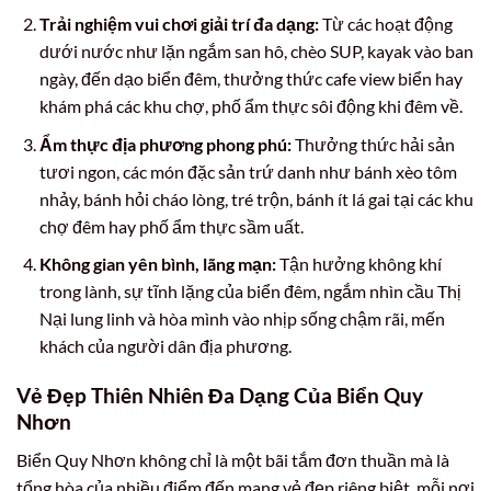
Trải nghiệm vui chơi giải trí đa dạng:
Từ các hoạt động
dưới nước như lặn ngắm san hô, chèo SUP, kayak vào ban
ngày, đến dạo biển đêm, thưởng thức cafe view biển hay
khám phá các khu chợ, phố ẩm thực sôi động khi đêm về.
Ẩm thực địa phương phong phú:
Thưởng thức hải sản
tươi ngon, các món đặc sản trứ danh như bánh xèo tôm
nhảy, bánh hỏi cháo lòng, tré trộn, bánh ít lá gai tại các khu
chợ đêm hay phố ẩm thực sầm uất.
Không gian yên bình, lãng mạn:
Tận hưởng không khí
trong lành, sự tĩnh lặng của biển đêm, ngắm nhìn cầu Thị
Nại lung linh và hòa mình vào nhịp sống chậm rãi, mến
khách của người dân địa phương.
Vẻ Đẹp Thiên Nhiên Đa Dạng Của Biển Quy
Nhơn
Biển Quy Nhơn không chỉ là một bãi tắm đơn thuần mà là
tổng hòa của nhiều điểm đến mang vẻ đẹp riêng biệt, mỗi nơi