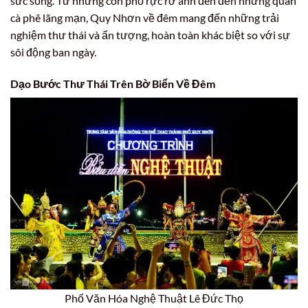
sức sống. Từ những con phố rực rỡ ánh đèn đến những quán
cà phê lãng mạn, Quy Nhơn về đêm mang đến những trải
nghiệm thư thái và ấn tượng, hoàn toàn khác biệt so với sự
sôi động ban ngày.
Dạo Bước Thư Thái Trên Bờ Biển Về Đêm
Phố Văn Hóa Nghệ Thuật Lê Đức Thọ