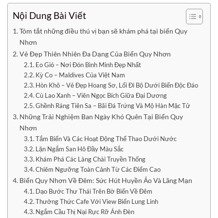
Nội Dung Bài Viết
Tóm tắt những điều thú vị bạn sẽ khám phá tại biển Quy
Nhơn
Vẻ Đẹp Thiên Nhiên Đa Dạng Của Biển Quy Nhơn
Eo Gió – Nơi Đón Bình Minh Đẹp Nhất
Kỳ Co – Maldives Của Việt Nam
Hòn Khô – Vẻ Đẹp Hoang Sơ, Lối Đi Bộ Dưới Biển Độc Đáo
Cù Lao Xanh – Viên Ngọc Bích Giữa Đại Dương
Ghềnh Ráng Tiên Sa – Bãi Đá Trứng Và Mộ Hàn Mặc Tử
Những Trải Nghiệm Ban Ngày Khó Quên Tại Biển Quy
Nhơn
Tắm Biển Và Các Hoạt Động Thể Thao Dưới Nước
Lặn Ngắm San Hô Đầy Màu Sắc
Khám Phá Các Làng Chài Truyền Thống
Chiêm Ngưỡng Toàn Cảnh Từ Các Điểm Cao
Biển Quy Nhơn Về Đêm: Sức Hút Huyền Ảo Và Lãng Mạn
Dạo Bước Thư Thái Trên Bờ Biển Về Đêm
Thưởng Thức Cafe Với View Biển Lung Linh
Ngắm Cầu Thị Nại Rực Rỡ Ánh Đèn