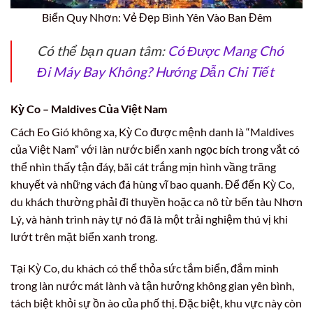
Biển Quy Nhơn: Vẻ Đẹp Bình Yên Vào Ban Đêm
Có thể bạn quan tâm:
Có Được Mang Chó
Đi Máy Bay Không? Hướng Dẫn Chi Tiết
Kỳ Co – Maldives Của Việt Nam
Cách Eo Gió không xa, Kỳ Co được mệnh danh là “Maldives
của Việt Nam” với làn nước biển xanh ngọc bích trong vắt có
thể nhìn thấy tận đáy, bãi cát trắng mịn hình vầng trăng
khuyết và những vách đá hùng vĩ bao quanh. Để đến Kỳ Co,
du khách thường phải đi thuyền hoặc ca nô từ bến tàu Nhơn
Lý, và hành trình này tự nó đã là một trải nghiệm thú vị khi
lướt trên mặt biển xanh trong.
Tại Kỳ Co, du khách có thể thỏa sức tắm biển, đắm mình
trong làn nước mát lành và tận hưởng không gian yên bình,
tách biệt khỏi sự ồn ào của phố thị. Đặc biệt, khu vực này còn