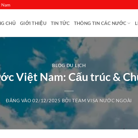
ệt Nam
NG CHỦ
GIỚI THIỆU
TIN TỨC
THÔNG TIN CÁC NƯỚC
L
BLOG DU LỊCH
c Việt Nam: Cấu trúc & Chứ
ĐĂNG VÀO
02/12/2025
BỞI
TEAM VISA NƯỚC NGOÀI