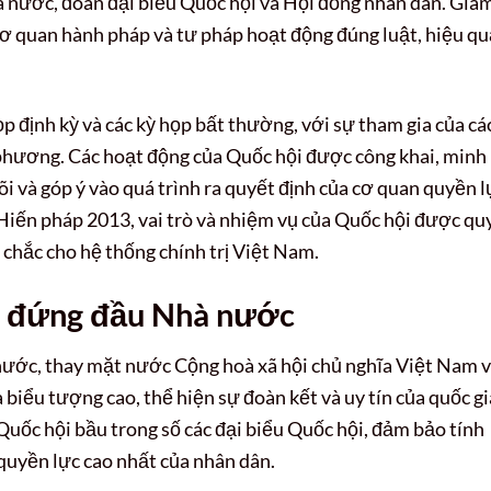
hà nước, đoàn đại biểu Quốc hội và Hội đồng nhân dân. Giá
cơ quan hành pháp và tư pháp hoạt động đúng luật, hiệu qu
p định kỳ và các kỳ họp bất thường, với sự tham gia của cá
 phương. Các hoạt động của Quốc hội được công khai, minh
i và góp ý vào quá trình ra quyết định của cơ quan quyền l
 Hiến pháp 2013, vai trò và nhiệm vụ của Quốc hội được qu
 chắc cho hệ thống chính trị Việt Nam.
i đứng đầu Nhà nước
nước, thay mặt nước Cộng hoà xã hội chủ nghĩa Việt Nam 
ĩa biểu tượng cao, thể hiện sự đoàn kết và uy tín của quốc gi
Quốc hội bầu trong số các đại biểu Quốc hội, đảm bảo tính
quyền lực cao nhất của nhân dân.