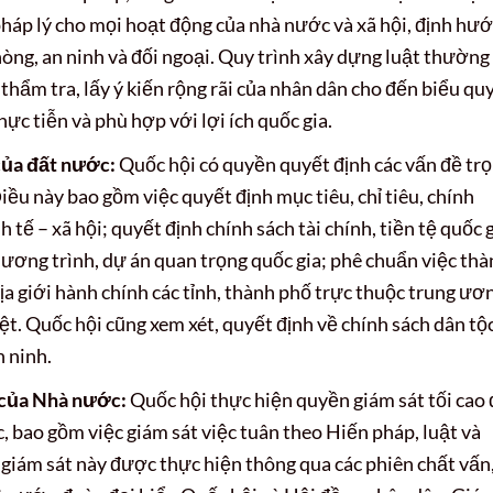
pháp lý cho mọi hoạt động của nhà nước và xã hội, định hư
phòng, an ninh và đối ngoại. Quy trình xây dựng luật thường
, thẩm tra, lấy ý kiến rộng rãi của nhân dân cho đến biểu qu
ực tiễn và phù hợp với lợi ích quốc gia.
của đất nước:
Quốc hội có quyền quyết định các vấn đề tr
ều này bao gồm việc quyết định mục tiêu, chỉ tiêu, chính
 tế – xã hội; quyết định chính sách tài chính, tiền tệ quốc g
ương trình, dự án quan trọng quốc gia; phê chuẩn việc thà
 địa giới hành chính các tỉnh, thành phố trực thuộc trung ươ
iệt. Quốc hội cũng xem xét, quyết định về chính sách dân tộc
n ninh.
g của Nhà nước:
Quốc hội thực hiện quyền giám sát tối cao 
 bao gồm việc giám sát việc tuân theo Hiến pháp, luật và
giám sát này được thực hiện thông qua các phiên chất vấn