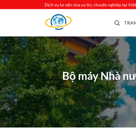
Bỏ
Dịch vụ tư vấn visa uy tín, chuyên nghiệp tại Vi
qua
nội
TRA
dung
Bộ máy Nhà nướ