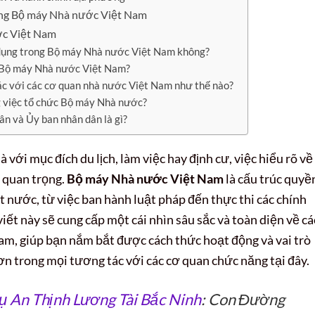
ong Bộ máy Nhà nước Việt Nam
ớc Việt Nam
 dụng trong Bộ máy Nhà nước Việt Nam không?
a Bộ máy Nhà nước Việt Nam?
ác với các cơ quan nhà nước Việt Nam như thế nào?
ng việc tổ chức Bộ máy Nhà nước?
ân và Ủy ban nhân dân là gì?
 với mục đích du lịch, làm việc hay định cư, việc hiểu rõ về
g quan trọng.
Bộ máy Nhà nước Việt Nam
là cấu trúc quyề
t nước, từ việc ban hành luật pháp đến thực thi các chính
viết này sẽ cung cấp một cái nhìn sâu sắc và toàn diện về cá
m, giúp bạn nắm bắt được cách thức hoạt động và vai trò
n trong mọi tương tác với các cơ quan chức năng tại đây.
ụ An Thịnh Lương Tài Bắc Ninh
: Con Đường