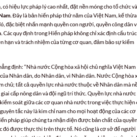
 có hiệu lực pháp lý cao nhất, đặt nền móng cho tổ chức v
 Nam
. Đây là bản hiến pháp thứ năm của Việt Nam, kế thừa
 đó, đặc biệt nhấn mạnh quyền con người, quyền công dân 
. Các quy định trong Hiến pháp không chỉ xác định cấu trúc
ền hạn và trách nhiệm của từng cơ quan, đảm bảo sự kiểm
hẳng định: “Nhà nước Cộng hòa xã hội chủ nghĩa Việt Nam 
 của Nhân dân, do Nhân dân, vì Nhân dân. Nước Cộng hòa 
m chủ; tất cả quyền lực nhà nước thuộc về Nhân dân mà n
i giai cấp nông dân và đội ngũ trí thức. Quyền lực nhà nước 
 kiểm soát giữa các cơ quan nhà nước trong việc thực hiện 
guyên tắc này là kim chỉ nam cho mọi hoạt động của các cơ
Hiến pháp giúp chúng ta nhận diện được bản chất của quyề
 đó được thực thi trên thực tế. Nó cũng là cơ sở để người