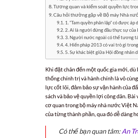
Tương quan và kiểm soát quyền lực tr
Câu hỏi thường gặp về Bộ máy Nhà nư
1. “Tam quyền phân lập” có được áp
2. Ai là người đứng đầu thực sự củ
3. Người nước ngoài có thể tương t
4. Hiến pháp 2013 có vai trò gì tro
5. Sự khác biệt giữa Hội đồng nhân d
Khi đặt chân đến một quốc gia mới, dù là
thống chính trị và hành chính là vô cùn
lực cốt lõi, đảm bảo sự vận hành của đấ
sách và bảo vệ quyền lợi công dân. Bài 
cơ quan trong bộ máy nhà nước Việt Na
của từng thành phần, qua đó dễ dàng hơ
Có thể bạn quan tâm:
An Tr