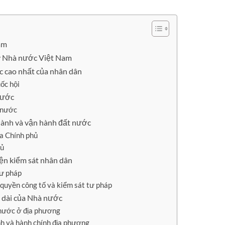
am
y Nhà nước Việt Nam
c cao nhất của nhân dân
ốc hội
nước
 nước
hành và vận hành đất nước
ủa Chính phủ
hủ
ện kiểm sát nhân dân
tư pháp
quyền công tố và kiểm sát tư pháp
 dài của Nhà nước
 nước ở địa phương
h và hành chính địa phương