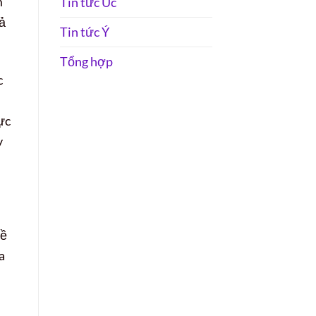
m
Tin tức Úc
ả
Tin tức Ý
Tổng hợp
c
ực
y
về
a