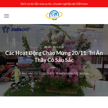
Bỏ
Dịch vụ tư vấn visa uy tín, chuyên nghiệp tại Việt Nam
qua
nội
dung
BLOG DU LỊCH
Các Hoạt Động Chào Mừng 20/11: Tri Ân
Thầy Cô Sâu Sắc
ĐĂNG VÀO
02/12/2025
BỞI
TEAM VISA NƯỚC NGOÀI