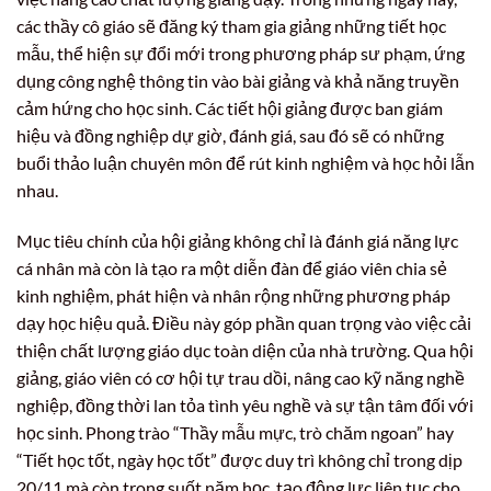
các thầy cô giáo sẽ đăng ký tham gia giảng những tiết học
mẫu, thể hiện sự đổi mới trong phương pháp sư phạm, ứng
dụng công nghệ thông tin vào bài giảng và khả năng truyền
cảm hứng cho học sinh. Các tiết hội giảng được ban giám
hiệu và đồng nghiệp dự giờ, đánh giá, sau đó sẽ có những
buổi thảo luận chuyên môn để rút kinh nghiệm và học hỏi lẫn
nhau.
Mục tiêu chính của hội giảng không chỉ là đánh giá năng lực
cá nhân mà còn là tạo ra một diễn đàn để giáo viên chia sẻ
kinh nghiệm, phát hiện và nhân rộng những phương pháp
dạy học hiệu quả. Điều này góp phần quan trọng vào việc cải
thiện chất lượng giáo dục toàn diện của nhà trường. Qua hội
giảng, giáo viên có cơ hội tự trau dồi, nâng cao kỹ năng nghề
nghiệp, đồng thời lan tỏa tình yêu nghề và sự tận tâm đối với
học sinh. Phong trào “Thầy mẫu mực, trò chăm ngoan” hay
“Tiết học tốt, ngày học tốt” được duy trì không chỉ trong dịp
20/11 mà còn trong suốt năm học, tạo động lực liên tục cho