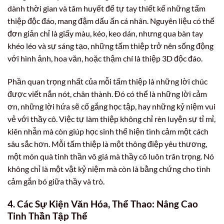
dành thời gian và tâm huyết để tự tay thiết kế những tấm
thiệp độc đáo, mang đậm dấu ấn cá nhân. Nguyên liệu có thể
đơn giản chỉ là giấy màu, kéo, keo dán, nhưng qua bàn tay
khéo léo và sự sáng tạo, những tấm thiệp trở nên sống động
với hình ảnh, hoa văn, hoặc thậm chí là thiệp 3D độc đáo.
Phần quan trọng nhất của mỗi tấm thiệp là những lời chúc
được viết nắn nót, chân thành. Đó có thể là những lời cảm
ơn, những lời hứa sẽ cố gắng học tập, hay những kỷ niệm vui
vẻ với thầy cô. Việc tự làm thiệp không chỉ rèn luyện sự tỉ mỉ,
kiên nhẫn mà còn giúp học sinh thể hiện tình cảm một cách
sâu sắc hơn. Mỗi tấm thiệp là một thông điệp yêu thương,
một món quà tinh thần vô giá mà thầy cô luôn trân trọng. Nó
không chỉ là một vật kỷ niệm mà còn là bằng chứng cho tình
cảm gắn bó giữa thầy và trò.
4. Các Sự Kiện Văn Hóa, Thể Thao: Nâng Cao
Tinh Thần Tập Thể