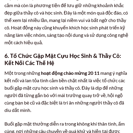
cảm mà còn là phương tiện để lưu giữ những khoảnh khắc
đẹp giữa thầy cô và học sinh. Đây là một món quà độc đáo, có
thể xem lại nhiều lần, mang lại niềm vui và bất ngờ cho thầy
cô. Hoạt động này cũng khuyến khích học sinh phát triển kỹ
năng làm việc nhóm, sáng tạo nội dung và sử dụng công nghệ
một cách hiệu quả.
6. Tổ Chức Gặp Mặt Cựu Học Sinh & Thầy Cô:
Kết Nối Các Thế Hệ
Một trong những
hoạt động chào mừng 20 11
mang ý nghĩa
kết nối và lan tỏa tình cảm bền chặt nhất là việc tổ chức các
buổi gặp mặt cựu học sinh và thầy cô. Đây là dịp để những
người đã từng gắn bó với mái trường quay trở về, hội ngộ
cùng bạn bè cũ và đặc biệt là tri ân những người thầy cô đã
dìu dắt mình.
Buổi gặp mặt thường diễn ra trong không khí thân tình, ấm
cúng, nơi những câu chuyện về quá khứ và hiện tại được