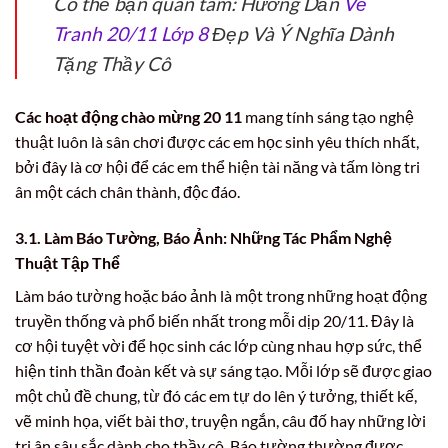
Có thể bạn quan tâm: Hướng Dẫn
Vẽ
Tranh 20/11 Lớp 8
Đẹp Và Ý Nghĩa Dành
Tặng Thầy Cô
Các hoạt động chào mừng 20 11
mang tính sáng tạo nghệ
thuật luôn là sân chơi được các em học sinh yêu thích nhất,
bởi đây là cơ hội để các em thể hiện tài năng và tấm lòng tri
ân một cách chân thành, độc đáo.
3.1. Làm Báo Tường, Báo Ảnh: Những Tác Phẩm Nghệ
Thuật Tập Thể
Làm báo tường hoặc báo ảnh là một trong những hoạt động
truyền thống và phổ biến nhất trong mỗi dịp 20/11. Đây là
cơ hội tuyệt vời để học sinh các lớp cùng nhau hợp sức, thể
hiện tinh thần đoàn kết và sự sáng tạo. Mỗi lớp sẽ được giao
một chủ đề chung, từ đó các em tự do lên ý tưởng, thiết kế,
vẽ minh họa, viết bài thơ, truyện ngắn, câu đố hay những lời
tri ân sâu sắc dành cho thầy cô. Báo tường thường được