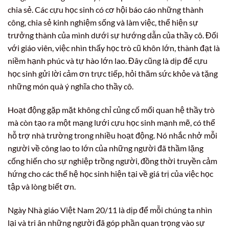
chia sẻ. Các cựu học sinh có cơ hội báo cáo những thành
công, chia sẻ kinh nghiệm sống và làm việc, thể hiện sự
trưởng thành của mình dưới sự hướng dẫn của thầy cô. Đối
với giáo viên, việc nhìn thấy học trò cũ khôn lớn, thành đạt là
niềm hạnh phúc và tự hào lớn lao. Đây cũng là dịp để cựu
học sinh gửi lời cảm ơn trực tiếp, hỏi thăm sức khỏe và tặng
những món quà ý nghĩa cho thầy cô.
Hoạt động gặp mặt không chỉ củng cố mối quan hệ thầy trò
mà còn tạo ra một mạng lưới cựu học sinh mạnh mẽ, có thể
hỗ trợ nhà trường trong nhiều hoạt động. Nó nhắc nhở mỗi
người về công lao to lớn của những người đã thầm lặng
cống hiến cho sự nghiệp trồng người, đồng thời truyền cảm
hứng cho các thế hệ học sinh hiện tại về giá trị của việc học
tập và lòng biết ơn.
Ngày Nhà giáo Việt Nam 20/11 là dịp để mỗi chúng ta nhìn
lại và tri ân những người đã góp phần quan trọng vào sự