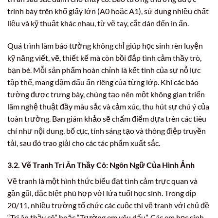
trình bày trên khổ giấy lớn (A0 hoặc A1), sử dụng nhiều chất
liệu và kỹ thuật khác nhau, từ vẽ tay, cắt dán đến in ấn.
Quá trình làm báo tường không chỉ giúp học sinh rèn luyện
kỹ năng viết, vẽ, thiết kế mà còn bồi đắp tình cảm thầy trò,
bạn bè. Mỗi sản phẩm hoàn chỉnh là kết tinh của sự nỗ lực
tập thể, mang đậm dấu ấn riêng của từng lớp. Khi các báo
tường được trưng bày, chúng tạo nên một không gian triển
lãm nghệ thuật đầy màu sắc và cảm xúc, thu hút sự chú ý của
toàn trường. Ban giám khảo sẽ chấm điểm dựa trên các tiêu
chí như nội dung, bố cục, tính sáng tạo và thông điệp truyền
tải, sau đó trao giải cho các tác phẩm xuất sắc.
3.2. Vẽ Tranh Tri Ân Thầy Cô: Ngôn Ngữ Của Hình Ảnh
Vẽ tranh là một hình thức biểu đạt tình cảm trực quan và
gần gũi, đặc biệt phù hợp với lứa tuổi học sinh. Trong dịp
20/11, nhiều trường tổ chức các cuộc thi vẽ tranh với chủ đề
“Tri ân thầy cô” hoặc “Trường em yêu dấu”. Các em học sinh