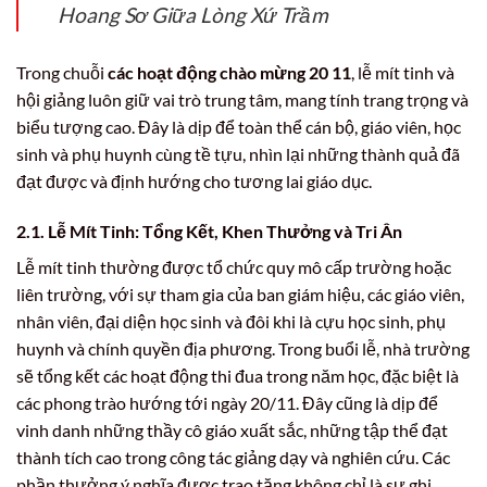
Hoang Sơ Giữa Lòng Xứ Trầm
Trong chuỗi
các hoạt động chào mừng 20 11
, lễ mít tinh và
hội giảng luôn giữ vai trò trung tâm, mang tính trang trọng và
biểu tượng cao. Đây là dịp để toàn thể cán bộ, giáo viên, học
sinh và phụ huynh cùng tề tựu, nhìn lại những thành quả đã
đạt được và định hướng cho tương lai giáo dục.
2.1. Lễ Mít Tinh: Tổng Kết, Khen Thưởng và Tri Ân
Lễ mít tinh thường được tổ chức quy mô cấp trường hoặc
liên trường, với sự tham gia của ban giám hiệu, các giáo viên,
nhân viên, đại diện học sinh và đôi khi là cựu học sinh, phụ
huynh và chính quyền địa phương. Trong buổi lễ, nhà trường
sẽ tổng kết các hoạt động thi đua trong năm học, đặc biệt là
các phong trào hướng tới ngày 20/11. Đây cũng là dịp để
vinh danh những thầy cô giáo xuất sắc, những tập thể đạt
thành tích cao trong công tác giảng dạy và nghiên cứu. Các
phần thưởng ý nghĩa được trao tặng không chỉ là sự ghi