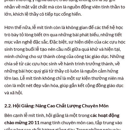
nhận về mặt vật chất mà còn là nguồn động viên tinh thần to
lớn, khích lệ thầy cô tiếp tục cống hiến.
Hơn thế nữa, lễ mít tinh còn là không gian để các thế hệ học
trò bày tỏ lòng biết ơn qua những bài phát biểu, những tiết
mục văn nghệ đặc sắc. Đặc biệt, sự hiện diện của các cựu học
sinh trong buổi lễ tạo nên cầu nối giữa quá khứ và hiện tại,
minh chứng cho sự thành công của công tác giáo dục. Những
chia sẻ từ các cựu học sinh về hành trình trưởng thành, về
những bài học quý giá từ thầy cô luôn là nguồn cảm hứng
lớn lao. Lễ mít tinh không chỉ là một sự kiện thường niên mà
còn là một nét đẹp văn hóa, giúp gắn kết cộng đồng giáo dục
và xã hội.
2.2. Hội Giảng: Nâng Cao Chất Lượng Chuyên Môn
Bên cạnh lễ mít tinh, hội giảng là một trong
các hoạt động
chào mừng 20 11
mang tính chuyên môn cao, tập trung vào
việc nâng cao chất lượng giảng dạy. Trong những ngày này,