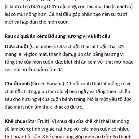
(cilantro) có hương thơm dịu nhẹ, còn rau mùi tàu (culantro)
lại có mùi nồng hơn. Cả hai đều góp phần tạo nên sự tươi
mới và hấp dẫn cho món cuốn.
Rau củ quả ăn kèm: Bổ sung hương vị và kết cấu
Dưa chuột
(Cucumber): Dưa chuột thái lát hoặc thái sợi
mang lại vị giòn mát, thanh đạm, giúp cân bằng hương vị
tổng thể của món cuốn, đặc biệt khi ăn kèm với thịt mỡ hoặc
các loại nước chấm đậm đà.
Chuối xanh
(Green Banana): Chuối xanh thái lát mỏng có vị
chát đặc trưng, giúp làm dịu vị béo ngậy và tăng thêm chiều
sâu cho hương vị của cuốn bánh tráng. Nó là một yếu tố độc
đáo mà ít nền ẩm thực khác có được.
Khế chua
(Star Fruit): Vị chua dịu của khế khi thái lát mỏng
sẽ làm bừng tỉnh vị giác, rất hợp với các món cuốn có nhiều
thịt hoặc hải sản. Khế chua cũng giúp món ăn trở nên thanh