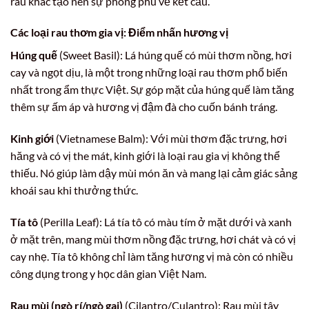
rau khác tạo nên sự phong phú về kết cấu.
Các loại rau thơm gia vị: Điểm nhấn hương vị
Húng quế
(Sweet Basil): Lá húng quế có mùi thơm nồng, hơi
cay và ngọt dịu, là một trong những loại rau thơm phổ biến
nhất trong ẩm thực Việt. Sự góp mặt của húng quế làm tăng
thêm sự ấm áp và hương vị đậm đà cho cuốn bánh tráng.
Kinh giới
(Vietnamese Balm): Với mùi thơm đặc trưng, hơi
hăng và có vị the mát, kinh giới là loại rau gia vị không thể
thiếu. Nó giúp làm dậy mùi món ăn và mang lại cảm giác sảng
khoái sau khi thưởng thức.
Tía tô
(Perilla Leaf): Lá tía tô có màu tím ở mặt dưới và xanh
ở mặt trên, mang mùi thơm nồng đặc trưng, hơi chát và có vị
cay nhẹ. Tía tô không chỉ làm tăng hương vị mà còn có nhiều
công dụng trong y học dân gian Việt Nam.
Rau mùi (ngò rí/ngò gai)
(Cilantro/Culantro): Rau mùi tây