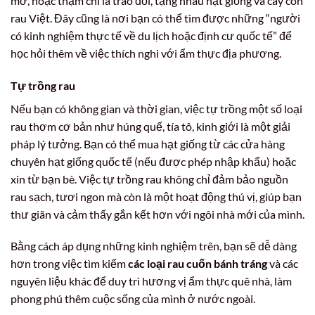
mở, hoặc thậm chí là trao đổi, tặng nhau hạt giống và cây con
rau Việt. Đây cũng là nơi bạn có thể tìm được những “người
có kinh nghiệm thực tế về du lịch hoặc định cư quốc tế” để
học hỏi thêm về việc thích nghi với ẩm thực địa phương.
Tự trồng rau
Nếu bạn có không gian và thời gian, việc tự trồng một số loại
rau thơm cơ bản như húng quế, tía tô, kinh giới là một giải
pháp lý tưởng. Bạn có thể mua hạt giống từ các cửa hàng
chuyên hạt giống quốc tế (nếu được phép nhập khẩu) hoặc
xin từ bạn bè. Việc tự trồng rau không chỉ đảm bảo nguồn
rau sạch, tươi ngon mà còn là một hoạt động thú vị, giúp bạn
thư giãn và cảm thấy gắn kết hơn với ngôi nhà mới của mình.
Bằng cách áp dụng những kinh nghiệm trên, bạn sẽ dễ dàng
hơn trong việc tìm kiếm
các loại rau cuốn bánh tráng
và các
nguyên liệu khác để duy trì hương vị ẩm thực quê nhà, làm
phong phú thêm cuộc sống của mình ở nước ngoài.