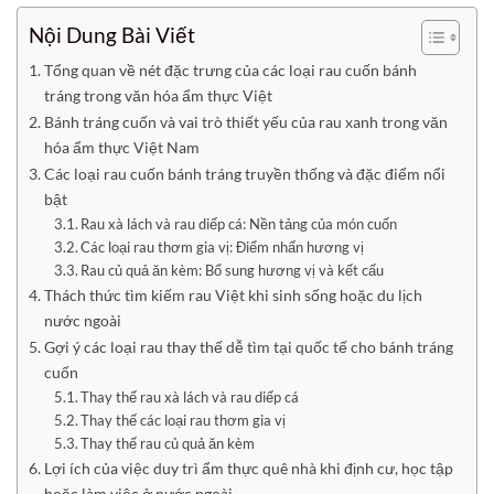
Nội Dung Bài Viết
Tổng quan về nét đặc trưng của các loại rau cuốn bánh
tráng trong văn hóa ẩm thực Việt
Bánh tráng cuốn và vai trò thiết yếu của rau xanh trong văn
hóa ẩm thực Việt Nam
Các loại rau cuốn bánh tráng truyền thống và đặc điểm nổi
bật
Rau xà lách và rau diếp cá: Nền tảng của món cuốn
Các loại rau thơm gia vị: Điểm nhấn hương vị
Rau củ quả ăn kèm: Bổ sung hương vị và kết cấu
Thách thức tìm kiếm rau Việt khi sinh sống hoặc du lịch
nước ngoài
Gợi ý các loại rau thay thế dễ tìm tại quốc tế cho bánh tráng
cuốn
Thay thế rau xà lách và rau diếp cá
Thay thế các loại rau thơm gia vị
Thay thế rau củ quả ăn kèm
Lợi ích của việc duy trì ẩm thực quê nhà khi định cư, học tập
hoặc làm việc ở nước ngoài