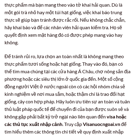
thực phẩm mà bạn mang theo vào tờ khai hải quan. Dù là
một gói trà nhỏ hay một túi hạt giống, việc khai báo trung
thực sẽ giúp bạn tránh được rắc rối. Nếu không chắc chắn,
hãy khai báo và để các nhân viên hải quan kiểm tra. Họ sẽ
quyết định xem mặt hàng đó có được phép mang vào hay
không.
Để tránh rủi ro, lựa chọn an toàn nhất là không mang theo
thực phẩm tươi sống hoặc hạt giống. Thay vào đó, bạn có
thể tìm mua chúng tại các cửa hàng Á Châu, chợ nông sản địa
phương hoặc các siêu thị lớn ở quốc gia đến. Một số cộng
đồng người Việt ở nước ngoài còn có các hội nhóm chia sẻ
kinh nghiệm về nơi mua sắm, hoặc thậm chí là trao đổi hạt
giống, cây con hợp pháp. Hãy luôn ưu tiên sự an toàn và tuân
thủ luật pháp quốc tế để chuyến đi của bạn được suôn sẻ và
không gặp phải bất kỳ trở ngại nào liên quan đến
visa hoặc
các thủ tục xuất nhập cảnh
. Truy cập
Visanuocngoai.vn
để
tìm hiểu thêm các thông tin chi tiết về quy định xuất nhập