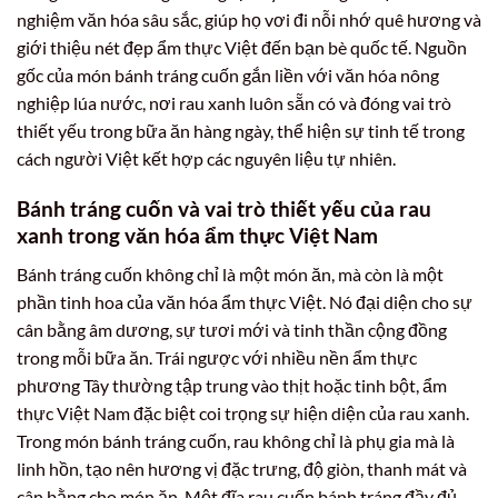
nghiệm văn hóa sâu sắc, giúp họ vơi đi nỗi nhớ quê hương và
giới thiệu nét đẹp ẩm thực Việt đến bạn bè quốc tế. Nguồn
gốc của món bánh tráng cuốn gắn liền với văn hóa nông
nghiệp lúa nước, nơi rau xanh luôn sẵn có và đóng vai trò
thiết yếu trong bữa ăn hàng ngày, thể hiện sự tinh tế trong
cách người Việt kết hợp các nguyên liệu tự nhiên.
Bánh tráng cuốn và vai trò thiết yếu của rau
xanh trong văn hóa ẩm thực Việt Nam
Bánh tráng cuốn không chỉ là một món ăn, mà còn là một
phần tinh hoa của văn hóa ẩm thực Việt. Nó đại diện cho sự
cân bằng âm dương, sự tươi mới và tinh thần cộng đồng
trong mỗi bữa ăn. Trái ngược với nhiều nền ẩm thực
phương Tây thường tập trung vào thịt hoặc tinh bột, ẩm
thực Việt Nam đặc biệt coi trọng sự hiện diện của rau xanh.
Trong món bánh tráng cuốn, rau không chỉ là phụ gia mà là
linh hồn, tạo nên hương vị đặc trưng, độ giòn, thanh mát và
cân bằng cho món ăn. Một đĩa rau cuốn bánh tráng đầy đủ