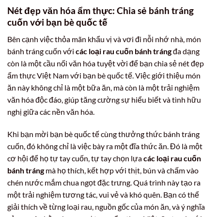
Nét đẹp văn hóa ẩm thực: Chia sẻ bánh tráng
cuốn với bạn bè quốc tế
Bên cạnh việc thỏa mãn khẩu vị và vơi đi nỗi nhớ nhà, món
bánh tráng cuốn với
các loại rau cuốn bánh tráng
đa dạng
còn là một cầu nối văn hóa tuyệt vời để bạn chia sẻ nét đẹp
ẩm thực Việt Nam với bạn bè quốc tế. Việc giới thiệu món
ăn này không chỉ là một bữa ăn, mà còn là một trải nghiệm
văn hóa độc đáo, giúp tăng cường sự hiểu biết và tình hữu
nghị giữa các nền văn hóa.
Khi bạn mời bạn bè quốc tế cùng thưởng thức bánh tráng
cuốn, đó không chỉ là việc bày ra một đĩa thức ăn. Đó là một
cơ hội để họ tự tay cuốn, tự tay chọn lựa
các loại rau cuốn
bánh tráng
mà họ thích, kết hợp với thịt, bún và chấm vào
chén nước mắm chua ngọt đặc trưng. Quá trình này tạo ra
một trải nghiệm tương tác, vui vẻ và khó quên. Bạn có thể
giải thích về từng loại rau, nguồn gốc của món ăn, và ý nghĩa