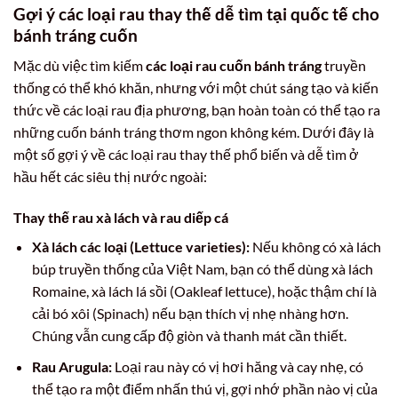
Gợi ý các loại rau thay thế dễ tìm tại quốc tế cho
bánh tráng cuốn
Mặc dù việc tìm kiếm
các loại rau cuốn bánh tráng
truyền
thống có thể khó khăn, nhưng với một chút sáng tạo và kiến
thức về các loại rau địa phương, bạn hoàn toàn có thể tạo ra
những cuốn bánh tráng thơm ngon không kém. Dưới đây là
một số gợi ý về các loại rau thay thế phổ biến và dễ tìm ở
hầu hết các siêu thị nước ngoài:
Thay thế rau xà lách và rau diếp cá
Xà lách các loại (Lettuce varieties):
Nếu không có xà lách
búp truyền thống của Việt Nam, bạn có thể dùng xà lách
Romaine, xà lách lá sồi (Oakleaf lettuce), hoặc thậm chí là
cải bó xôi (Spinach) nếu bạn thích vị nhẹ nhàng hơn.
Chúng vẫn cung cấp độ giòn và thanh mát cần thiết.
Rau Arugula:
Loại rau này có vị hơi hăng và cay nhẹ, có
thể tạo ra một điểm nhấn thú vị, gợi nhớ phần nào vị của