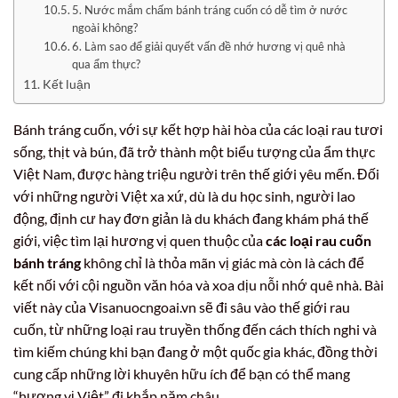
5. Nước mắm chấm bánh tráng cuốn có dễ tìm ở nước
ngoài không?
6. Làm sao để giải quyết vấn đề nhớ hương vị quê nhà
qua ẩm thực?
Kết luận
Bánh tráng cuốn, với sự kết hợp hài hòa của các loại rau tươi
sống, thịt và bún, đã trở thành một biểu tượng của ẩm thực
Việt Nam, được hàng triệu người trên thế giới yêu mến. Đối
với những người Việt xa xứ, dù là du học sinh, người lao
động, định cư hay đơn giản là du khách đang khám phá thế
giới, việc tìm lại hương vị quen thuộc của
các loại rau cuốn
bánh tráng
không chỉ là thỏa mãn vị giác mà còn là cách để
kết nối với cội nguồn văn hóa và xoa dịu nỗi nhớ quê nhà. Bài
viết này của Visanuocngoai.vn sẽ đi sâu vào thế giới rau
cuốn, từ những loại rau truyền thống đến cách thích nghi và
tìm kiếm chúng khi bạn đang ở một quốc gia khác, đồng thời
cung cấp những lời khuyên hữu ích để bạn có thể mang
“hương vị Việt” đi khắp năm châu.