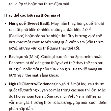
rau diếp cá hoặc rau thơm đậm mùi.
Thay thế các loại rau thơm gia vị
Húng quế (Sweet Basil):
May mắn thay, húng quế là loại
rau rất phổ biến ở nhiều quốc gia, đặc biệt là ở Ý
(Basilico) hoặc các nước nhiệt đới. Tuy hương vị có thể
hơi khác một chút so với húng quế Việt Nam (vốn thơm
hơn), nhưng vẫn có thể dùng thay thế tốt.
Rau bạc hà (Mint):
Các loại bạc hà như Spearmint hoặc
Peppermint dễ dàng tìm thấy và có thể thay thế cho rau
húng lủi hoặc một phần của kinh giới, tía tô để mang lại
hương vị the mát, sảng khoái.
Ngò rí (Cilantro/Coriander):
Ngò rí là một loại rau thơm
quốc tế, thường xuyên có mặt trong các siêu thị lớn. Mặc
dù không hoàn toàn giống rau mùi Việt Nam nhưng nó
vẫn mang lại hương thơm đặc trưng, giúp món cuốn thêm
phần hấp dẫn.