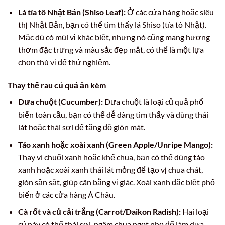
Lá tía tô Nhật Bản (Shiso Leaf):
Ở các cửa hàng hoặc siêu
thị Nhật Bản, bạn có thể tìm thấy lá Shiso (tía tô Nhật).
Mặc dù có mùi vị khác biệt, nhưng nó cũng mang hương
thơm đặc trưng và màu sắc đẹp mắt, có thể là một lựa
chọn thú vị để thử nghiệm.
Thay thế rau củ quả ăn kèm
Dưa chuột (Cucumber):
Dưa chuột là loại củ quả phổ
biến toàn cầu, bạn có thể dễ dàng tìm thấy và dùng thái
lát hoặc thái sợi để tăng độ giòn mát.
Táo xanh hoặc xoài xanh (Green Apple/Unripe Mango):
Thay vì chuối xanh hoặc khế chua, bạn có thể dùng táo
xanh hoặc xoài xanh thái lát mỏng để tạo vị chua chát,
giòn sần sật, giúp cân bằng vị giác. Xoài xanh đặc biệt phổ
biến ở các cửa hàng Á Châu.
Cà rốt và củ cải trắng (Carrot/Daikon Radish):
Hai loại
củ này có thể thái sợi, ngâm chua ngọt nhẹ để làm dưa