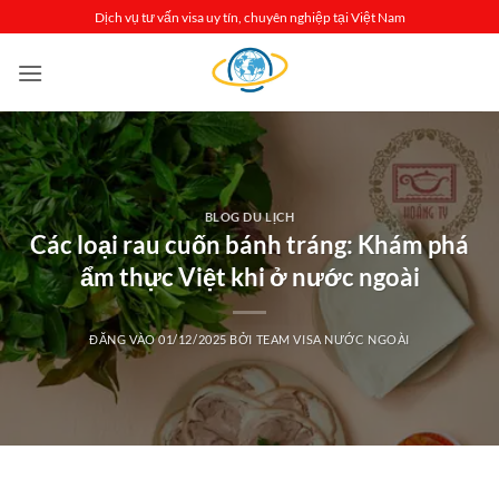
Bỏ
Dịch vụ tư vấn visa uy tín, chuyên nghiệp tại Việt Nam
qua
nội
dung
BLOG DU LỊCH
Các loại rau cuốn bánh tráng: Khám phá
ẩm thực Việt khi ở nước ngoài
ĐĂNG VÀO
01/12/2025
BỞI
TEAM VISA NƯỚC NGOÀI