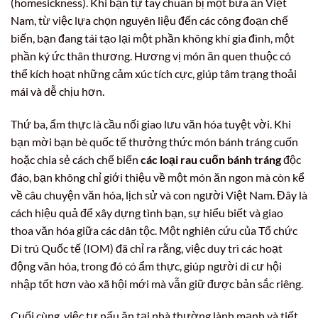
(homesickness). Khi bạn tự tay chuẩn bị một bữa ăn Việt
Nam, từ việc lựa chọn nguyên liệu đến các công đoạn chế
biến, bạn đang tái tạo lại một phần không khí gia đình, một
phần ký ức thân thương. Hương vị món ăn quen thuộc có
thể kích hoạt những cảm xúc tích cực, giúp tâm trạng thoải
mái và dễ chịu hơn.
Thứ ba, ẩm thực là cầu nối giao lưu văn hóa tuyệt vời. Khi
bạn mời bạn bè quốc tế thưởng thức món bánh tráng cuốn
hoặc chia sẻ cách chế biến
các loại rau cuốn bánh tráng
độc
đáo, bạn không chỉ giới thiệu về một món ăn ngon mà còn kể
về câu chuyện văn hóa, lịch sử và con người Việt Nam. Đây là
cách hiệu quả để xây dựng tình bạn, sự hiểu biết và giao
thoa văn hóa giữa các dân tộc. Một nghiên cứu của Tổ chức
Di trú Quốc tế (IOM) đã chỉ ra rằng, việc duy trì các hoạt
động văn hóa, trong đó có ẩm thực, giúp người di cư hội
nhập tốt hơn vào xã hội mới mà vẫn giữ được bản sắc riêng.
Cuối cùng, việc tự nấu ăn tại nhà thường lành mạnh và tiết