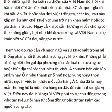
thổ nhưỡng. Nhiều loại rau thơm của Việt Nam đòi hỏi khí
hậu nhiệt đới ẩm để phát triển tốt nhất. Ở các quốc gia có
khí hậu ôn đới hoặc hàn đới, việc trồng trọt các loại rau này
gặp nhiều hạn chế, khiến chúng trở nên khan hiếm hoặc có
giá thành rất cao. Ngay cả khi có sẵn, hương vị của chúng có
thể không giống hệt như khi được trồng tại Việt Nam do sự
khác biệt về đất đai, nắng và nước.
Thêm vào đó, rào cản về ngôn ngữ và sự khác biệt trong hệ
thống phân phối thực phẩm cũng gây khó khăn. Không phải
ai cũng biết tên gọi địa phương của các loại rau tương tự
hoặc biết địa chỉ các chợ, siêu thị châu Á chuyên bán các sản
phẩm này. Ở nhiều thành phố nhỏ hoặc vùng nông thôn
nước ngoài, việc tìm thấy một cửa hàng Á Châu đã là may
mắn, huống hồ là một cửa hàng có đầy đủ các loại rau gia vị
Việt. Điều này đòi hỏi người Việt phải có sự chủ động trong
việc tìm hiểu, hỏi han từ cộng đồng hoặc tự tìm kiếm các
nguồn cung cấp.