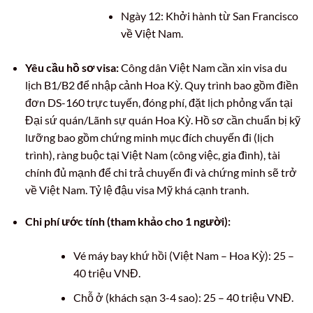
Ngày 12: Khởi hành từ San Francisco
về Việt Nam.
Yêu cầu hồ sơ visa:
Công dân Việt Nam cần xin visa du
lịch B1/B2 để nhập cảnh Hoa Kỳ. Quy trình bao gồm điền
đơn DS-160 trực tuyến, đóng phí, đặt lịch phỏng vấn tại
Đại sứ quán/Lãnh sự quán Hoa Kỳ. Hồ sơ cần chuẩn bị kỹ
lưỡng bao gồm chứng minh mục đích chuyến đi (lịch
trình), ràng buộc tại Việt Nam (công việc, gia đình), tài
chính đủ mạnh để chi trả chuyến đi và chứng minh sẽ trở
về Việt Nam. Tỷ lệ đậu visa Mỹ khá cạnh tranh.
Chi phí ước tính (tham khảo cho 1 người):
Vé máy bay khứ hồi (Việt Nam – Hoa Kỳ): 25 –
40 triệu VNĐ.
Chỗ ở (khách sạn 3-4 sao): 25 – 40 triệu VNĐ.