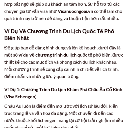
hợp bất ngờ sẽ giúp du khách an tâm hơn. Sự hỗ trợ từ các
chuyên gia tư vấn visa như
Visanuocngoai.vn
có thể làm cho
quá trình này trở nên dễ dàng và thuận tiện hơn rất nhiều.
Ví Dụ Về Chương Trình Du Lịch Quốc Tế Phổ
Biến Nhất
Để giúp bạn dễ dàng hình dung và lên kế hoạch, dưới đây là
một số
ví dụ về chương trình du lịch
quốc tế phổ biến, được
thiết kế cho các mục đích và phong cách du lịch khác nhau.
Mỗi chương trình sẽ cung cấp cái nhìn chi tiết về lịch trình,
điểm nhấn và những lưu ý quan trọng.
Ví Dụ 1: Chương Trình Du Lịch Khám Phá Châu Âu Cổ Kính
(Visa Schengen)
Châu Âu luôn là điểm đến mơ ước với lịch sử lâu đời, kiến
trúc tráng lệ và văn hóa đa dạng. Một chuyến đi đến các
nước thuộc khối Schengen mang lại cơ hội trải nghiệm nhiều
quốc gia chỉ với một loại visa duy nhất.