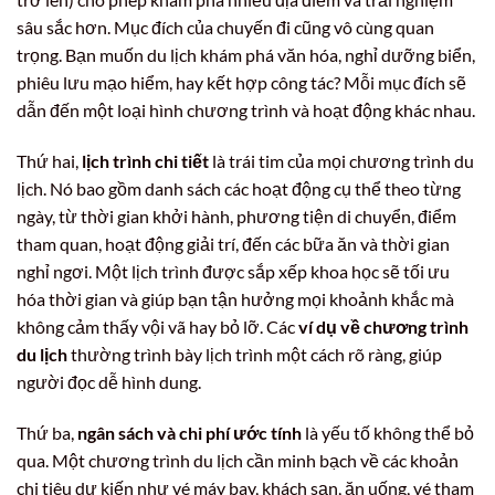
sâu sắc hơn. Mục đích của chuyến đi cũng vô cùng quan
trọng. Bạn muốn du lịch khám phá văn hóa, nghỉ dưỡng biển,
phiêu lưu mạo hiểm, hay kết hợp công tác? Mỗi mục đích sẽ
dẫn đến một loại hình chương trình và hoạt động khác nhau.
Thứ hai,
lịch trình chi tiết
là trái tim của mọi chương trình du
lịch. Nó bao gồm danh sách các hoạt động cụ thể theo từng
ngày, từ thời gian khởi hành, phương tiện di chuyển, điểm
tham quan, hoạt động giải trí, đến các bữa ăn và thời gian
nghỉ ngơi. Một lịch trình được sắp xếp khoa học sẽ tối ưu
hóa thời gian và giúp bạn tận hưởng mọi khoảnh khắc mà
không cảm thấy vội vã hay bỏ lỡ. Các
ví dụ về chương trình
du lịch
thường trình bày lịch trình một cách rõ ràng, giúp
người đọc dễ hình dung.
Thứ ba,
ngân sách và chi phí ước tính
là yếu tố không thể bỏ
qua. Một chương trình du lịch cần minh bạch về các khoản
chi tiêu dự kiến như vé máy bay, khách sạn, ăn uống, vé tham