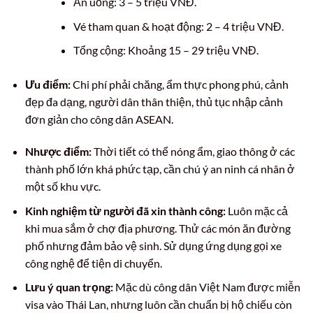
Ăn uống: 3 – 5 triệu VNĐ.
Vé tham quan & hoạt động: 2 – 4 triệu VNĐ.
Tổng cộng: Khoảng 15 – 29 triệu VNĐ.
Ưu điểm:
Chi phí phải chăng, ẩm thực phong phú, cảnh
đẹp đa dạng, người dân thân thiện, thủ tục nhập cảnh
đơn giản cho công dân ASEAN.
Nhược điểm:
Thời tiết có thể nóng ẩm, giao thông ở các
thành phố lớn khá phức tạp, cần chú ý an ninh cá nhân ở
một số khu vực.
Kinh nghiệm từ người đã xin thành công:
Luôn mặc cả
khi mua sắm ở chợ địa phương. Thử các món ăn đường
phố nhưng đảm bảo vệ sinh. Sử dụng ứng dụng gọi xe
công nghệ để tiện di chuyển.
Lưu ý quan trọng:
Mặc dù công dân Việt Nam được miễn
visa vào Thái Lan, nhưng luôn cần chuẩn bị hộ chiếu còn