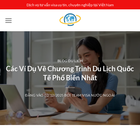
Bỏ
Dịch vụ tư vấn visa uy tín, chuyên nghiệp tại Việt Nam
qua
nội
dung
BLOG DU LỊCH
Các Ví Dụ Về Chương Trình Du Lịch Quốc
Tế Phổ Biến Nhất
ĐĂNG VÀO
02/12/2025
BỞI
TEAM VISA NƯỚC NGOÀI