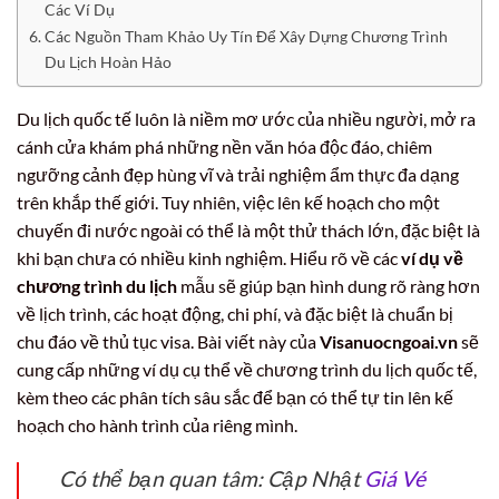
Các Ví Dụ
Các Nguồn Tham Khảo Uy Tín Để Xây Dựng Chương Trình
Du Lịch Hoàn Hảo
Du lịch quốc tế luôn là niềm mơ ước của nhiều người, mở ra
cánh cửa khám phá những nền văn hóa độc đáo, chiêm
ngưỡng cảnh đẹp hùng vĩ và trải nghiệm ẩm thực đa dạng
trên khắp thế giới. Tuy nhiên, việc lên kế hoạch cho một
chuyến đi nước ngoài có thể là một thử thách lớn, đặc biệt là
khi bạn chưa có nhiều kinh nghiệm. Hiểu rõ về các
ví dụ về
chương trình du lịch
mẫu sẽ giúp bạn hình dung rõ ràng hơn
về lịch trình, các hoạt động, chi phí, và đặc biệt là chuẩn bị
chu đáo về thủ tục visa. Bài viết này của
Visanuocngoai.vn
sẽ
cung cấp những ví dụ cụ thể về chương trình du lịch quốc tế,
kèm theo các phân tích sâu sắc để bạn có thể tự tin lên kế
hoạch cho hành trình của riêng mình.
Có thể bạn quan tâm: Cập Nhật
Giá Vé