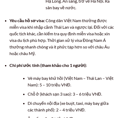
Hạ Long. Ăn sáng, trở về Hà Nội. Ra
sân bay về nước.
Yêu cầu hồ sơ visa:
Công dân Việt Nam thường được
miễn visa khi nhập cảnh Thái Lan và ngược lại. Đối với các
quốc tịch khác, cần kiểm tra quy định miễn visa hoặc xin
visa du lịch phù hợp. Thời gian xử lý visa Đông Nam Á
thường nhanh chóng và ít phức tạp hơn so với châu Âu
hoặc châu Mỹ.
Chi phí ước tính (tham khảo cho 1 người):
Vé máy bay khứ hồi (Việt Nam – Thái Lan – Việt
Nam): 5 – 10 triệu VNĐ.
Chỗ ở (khách sạn 3 sao): 3 – 6 triệu VNĐ.
Di chuyển nội địa (xe buýt, taxi, máy bay giữa
các thành phố): 2 – 4 triệu VNĐ.