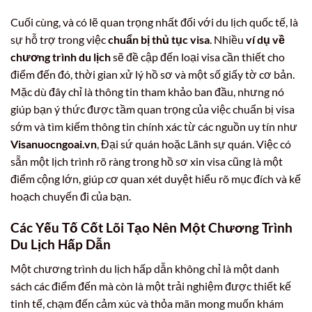
Cuối cùng, và có lẽ quan trọng nhất đối với du lịch quốc tế, là
sự hỗ trợ trong việc
chuẩn bị thủ tục visa
. Nhiều
ví dụ về
chương trình du lịch
sẽ đề cập đến loại visa cần thiết cho
điểm đến đó, thời gian xử lý hồ sơ và một số giấy tờ cơ bản.
Mặc dù đây chỉ là thông tin tham khảo ban đầu, nhưng nó
giúp bạn ý thức được tầm quan trọng của việc chuẩn bị visa
sớm và tìm kiếm thông tin chính xác từ các nguồn uy tín như
Visanuocngoai.vn
, Đại sứ quán hoặc Lãnh sự quán. Việc có
sẵn một lịch trình rõ ràng trong hồ sơ xin visa cũng là một
điểm cộng lớn, giúp cơ quan xét duyệt hiểu rõ mục đích và kế
hoạch chuyến đi của bạn.
Các Yếu Tố Cốt Lõi Tạo Nên Một Chương Trình
Du Lịch Hấp Dẫn
Một chương trình du lịch hấp dẫn không chỉ là một danh
sách các điểm đến mà còn là một trải nghiệm được thiết kế
tinh tế, chạm đến cảm xúc và thỏa mãn mong muốn khám