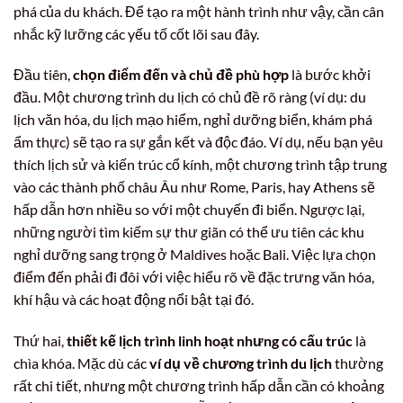
phá của du khách. Để tạo ra một hành trình như vậy, cần cân
nhắc kỹ lưỡng các yếu tố cốt lõi sau đây.
Đầu tiên,
chọn điểm đến và chủ đề phù hợp
là bước khởi
đầu. Một chương trình du lịch có chủ đề rõ ràng (ví dụ: du
lịch văn hóa, du lịch mạo hiểm, nghỉ dưỡng biển, khám phá
ẩm thực) sẽ tạo ra sự gắn kết và độc đáo. Ví dụ, nếu bạn yêu
thích lịch sử và kiến trúc cổ kính, một chương trình tập trung
vào các thành phố châu Âu như Rome, Paris, hay Athens sẽ
hấp dẫn hơn nhiều so với một chuyến đi biển. Ngược lại,
những người tìm kiếm sự thư giãn có thể ưu tiên các khu
nghỉ dưỡng sang trọng ở Maldives hoặc Bali. Việc lựa chọn
điểm đến phải đi đôi với việc hiểu rõ về đặc trưng văn hóa,
khí hậu và các hoạt động nổi bật tại đó.
Thứ hai,
thiết kế lịch trình linh hoạt nhưng có cấu trúc
là
chìa khóa. Mặc dù các
ví dụ về chương trình du lịch
thường
rất chi tiết, nhưng một chương trình hấp dẫn cần có khoảng