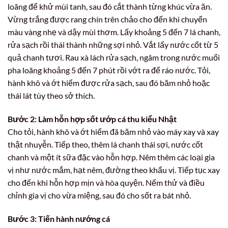
loãng để khử mùi tanh, sau đó cắt thành từng khúc vừa ăn.
Vừng trắng được rang chín trên chảo cho đến khi chuyển
màu vàng nhẹ và dậy mùi thơm. Lấy khoảng 5 đến 7 lá chanh,
rửa sạch rồi thái thành những sợi nhỏ. Vắt lấy nước cốt từ 5
quả chanh tươi. Rau xà lách rửa sạch, ngâm trong nước muối
pha loãng khoảng 5 đến 7 phút rồi vớt ra để ráo nước. Tỏi,
hành khô và ớt hiểm được rửa sạch, sau đó băm nhỏ hoặc
thái lát tùy theo sở thích.
Bước 2: Làm hỗn hợp sốt ướp cá thu kiểu Nhật
Cho tỏi, hành khô và ớt hiểm đã băm nhỏ vào máy xay và xay
thật nhuyễn. Tiếp theo, thêm lá chanh thái sợi, nước cốt
chanh và một ít sữa đặc vào hỗn hợp. Nêm thêm các loại gia
vị như nước mắm, hạt nêm, đường theo khẩu vị. Tiếp tục xay
cho đến khi hỗn hợp mịn và hòa quyện. Nếm thử và điều
chỉnh gia vị cho vừa miệng, sau đó cho sốt ra bát nhỏ.
Bước 3: Tiến hành nướng cá