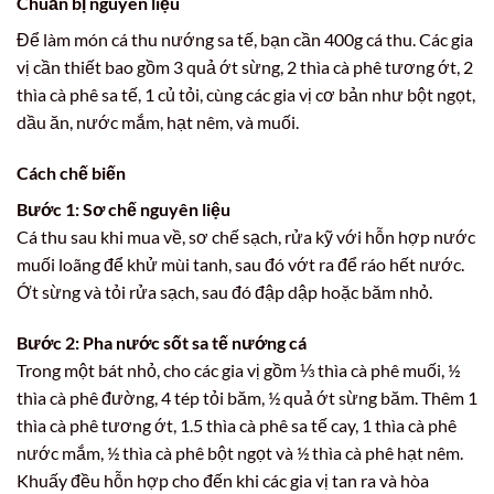
Chuẩn bị nguyên liệu
Để làm món cá thu nướng sa tế, bạn cần 400g cá thu. Các gia
vị cần thiết bao gồm 3 quả ớt sừng, 2 thìa cà phê tương ớt, 2
thìa cà phê sa tế, 1 củ tỏi, cùng các gia vị cơ bản như bột ngọt,
dầu ăn, nước mắm, hạt nêm, và muối.
Cách chế biến
Bước 1: Sơ chế nguyên liệu
Cá thu sau khi mua về, sơ chế sạch, rửa kỹ với hỗn hợp nước
muối loãng để khử mùi tanh, sau đó vớt ra để ráo hết nước.
Ớt sừng và tỏi rửa sạch, sau đó đập dập hoặc băm nhỏ.
Bước 2: Pha nước sốt sa tế nướng cá
Trong một bát nhỏ, cho các gia vị gồm ⅓ thìa cà phê muối, ½
thìa cà phê đường, 4 tép tỏi băm, ½ quả ớt sừng băm. Thêm 1
thìa cà phê tương ớt, 1.5 thìa cà phê sa tế cay, 1 thìa cà phê
nước mắm, ½ thìa cà phê bột ngọt và ½ thìa cà phê hạt nêm.
Khuấy đều hỗn hợp cho đến khi các gia vị tan ra và hòa