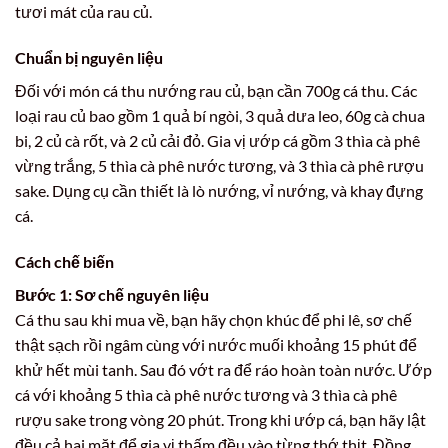
tươi mát của rau củ.
Chuẩn bị nguyên liệu
Đối với món cá thu nướng rau củ, bạn cần 700g cá thu. Các
loại rau củ bao gồm 1 quả bí ngòi, 3 quả dưa leo, 60g cà chua
bi, 2 củ cà rốt, và 2 củ cải đỏ. Gia vị ướp cá gồm 3 thìa cà phê
vừng trắng, 5 thìa cà phê nước tương, và 3 thìa cà phê rượu
sake. Dụng cụ cần thiết là lò nướng, vỉ nướng, và khay đựng
cá.
Cách chế biến
Bước 1: Sơ chế nguyên liệu
Cá thu sau khi mua về, bạn hãy chọn khúc để phi lê, sơ chế
thật sạch rồi ngâm cùng với nước muối khoảng 15 phút để
khử hết mùi tanh. Sau đó vớt ra để ráo hoàn toàn nước. Ướp
cá với khoảng 5 thìa cà phê nước tương và 3 thìa cà phê
rượu sake trong vòng 20 phút. Trong khi ướp cá, bạn hãy lật
đều cả hai mặt để gia vị thấm đều vào từng thớ thịt. Đồng