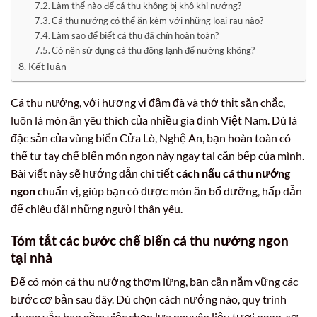
Làm thế nào để cá thu không bị khô khi nướng?
Cá thu nướng có thể ăn kèm với những loại rau nào?
Làm sao để biết cá thu đã chín hoàn toàn?
Có nên sử dụng cá thu đông lạnh để nướng không?
Kết luận
Cá thu nướng, với hương vị đậm đà và thớ thịt săn chắc,
luôn là món ăn yêu thích của nhiều gia đình Việt Nam. Dù là
đặc sản của vùng biển Cửa Lò, Nghệ An, bạn hoàn toàn có
thể tự tay chế biến món ngon này ngay tại căn bếp của mình.
Bài viết này sẽ hướng dẫn chi tiết
cách nấu cá thu nướng
ngon
chuẩn vị, giúp bạn có được món ăn bổ dưỡng, hấp dẫn
để chiêu đãi những người thân yêu.
Tóm tắt các bước chế biến cá thu nướng ngon
tại nhà
Để có món cá thu nướng thơm lừng, bạn cần nắm vững các
bước cơ bản sau đây. Dù chọn cách nướng nào, quy trình
chung vẫn bao gồm việc chọn lựa nguyên liệu tươi ngon, sơ