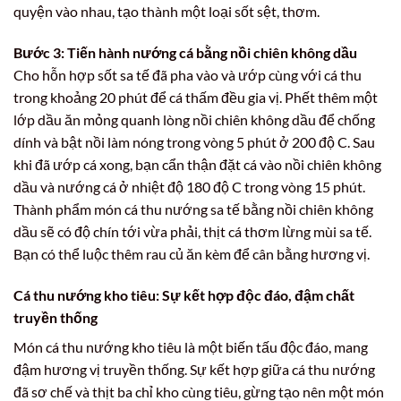
quyện vào nhau, tạo thành một loại sốt sệt, thơm.
Bước 3: Tiến hành nướng cá bằng nồi chiên không dầu
Cho hỗn hợp sốt sa tế đã pha vào và ướp cùng với cá thu
trong khoảng 20 phút để cá thấm đều gia vị. Phết thêm một
lớp dầu ăn mỏng quanh lòng nồi chiên không dầu để chống
dính và bật nồi làm nóng trong vòng 5 phút ở 200 độ C. Sau
khi đã ướp cá xong, bạn cẩn thận đặt cá vào nồi chiên không
dầu và nướng cá ở nhiệt độ 180 độ C trong vòng 15 phút.
Thành phẩm món cá thu nướng sa tế bằng nồi chiên không
dầu sẽ có độ chín tới vừa phải, thịt cá thơm lừng mùi sa tế.
Bạn có thể luộc thêm rau củ ăn kèm để cân bằng hương vị.
Cá thu nướng kho tiêu: Sự kết hợp độc đáo, đậm chất
truyền thống
Món cá thu nướng kho tiêu là một biến tấu độc đáo, mang
đậm hương vị truyền thống. Sự kết hợp giữa cá thu nướng
đã sơ chế và thịt ba chỉ kho cùng tiêu, gừng tạo nên một món