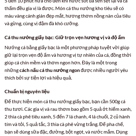
5 đến 10 phút nữa cho đến khi nước sốt đã sền sệt lại và cá
thấm đều gia vị là được. Món cá thu nướng kho tiêu sẽ có
màu vàng cánh gián đẹp mắt, hương thơm nồng nàn của tiêu
và gừng, cùng vị đậm đà khó cưỡng.
Cá thu nướng giấy bạc: Giữ trọn vẹn hương vị và độ ẩm
Nướng cá bằng giấy bạc là một phương pháp tuyệt vời giúp
giữ lại trọn vẹn độ ẩm và hương vị tự nhiên của cá, đồng thời
giúp cá chín mềm và thơm ngon hơn. Đây là một trong
những
cách nấu cá thu nướng ngon
được nhiều người yêu
thích bởi sự tiện lợi và hiệu quả.
Chuẩn bị nguyên liệu
Để thực hiện món cá thu nướng giấy bạc, bạn cần 500g cá
thu tươi. Các gia vị và rau thơm bao gồm 5 quả ớt hiểm xanh,
2 thìa cà phê tiêu xanh, 5 đến 7 lá chanh, 4 lá chuối, 2 củ hành
tím và tỏi, 5 quả tắc, 3 thìa cà phê vừng trắng. Để pha chế,
bạn sẽ dùng sữa đặc, đường, bột ngọt, và nước mắm. Dụng