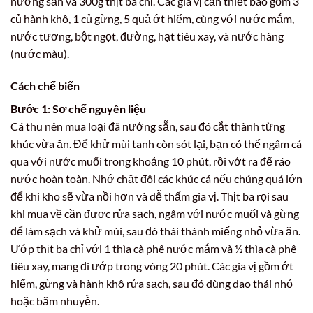
nướng sẵn và 300g thịt ba chỉ. Các gia vị cần thiết bao gồm 3
củ hành khô, 1 củ gừng, 5 quả ớt hiểm, cùng với nước mắm,
nước tương, bột ngọt, đường, hạt tiêu xay, và nước hàng
(nước màu).
Cách chế biến
Bước 1: Sơ chế nguyên liệu
Cá thu nên mua loại đã nướng sẵn, sau đó cắt thành từng
khúc vừa ăn. Để khử mùi tanh còn sót lại, bạn có thể ngâm cá
qua với nước muối trong khoảng 10 phút, rồi vớt ra để ráo
nước hoàn toàn. Nhớ chặt đôi các khúc cá nếu chúng quá lớn
để khi kho sẽ vừa nồi hơn và dễ thấm gia vị. Thịt ba rọi sau
khi mua về cần được rửa sạch, ngâm với nước muối và gừng
để làm sạch và khử mùi, sau đó thái thành miếng nhỏ vừa ăn.
Ướp thịt ba chỉ với 1 thìa cà phê nước mắm và ½ thìa cà phê
tiêu xay, mang đi ướp trong vòng 20 phút. Các gia vị gồm ớt
hiểm, gừng và hành khô rửa sạch, sau đó dùng dao thái nhỏ
hoặc băm nhuyễn.