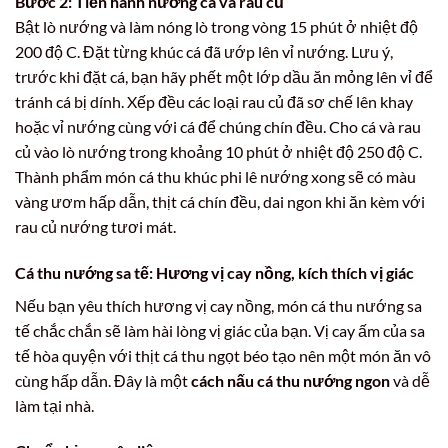
Bước 2: Tiến hành nướng cá và rau củ
Bật lò nướng và làm nóng lò trong vòng 15 phút ở nhiệt độ
200 độ C. Đặt từng khúc cá đã ướp lên vỉ nướng. Lưu ý,
trước khi đặt cá, bạn hãy phết một lớp dầu ăn mỏng lên vỉ để
tránh cá bị dính. Xếp đều các loại rau củ đã sơ chế lên khay
hoặc vỉ nướng cùng với cá để chúng chín đều. Cho cá và rau
củ vào lò nướng trong khoảng 10 phút ở nhiệt độ 250 độ C.
Thành phẩm món cá thu khúc phi lê nướng xong sẽ có màu
vàng ươm hấp dẫn, thịt cá chín đều, dai ngon khi ăn kèm với
rau củ nướng tươi mát.
Cá thu nướng sa tế: Hương vị cay nồng, kích thích vị giác
Nếu bạn yêu thích hương vị cay nồng, món cá thu nướng sa
tế chắc chắn sẽ làm hài lòng vị giác của bạn. Vị cay ấm của sa
tế hòa quyện với thịt cá thu ngọt béo tạo nên một món ăn vô
cùng hấp dẫn. Đây là một
cách nấu cá thu nướng ngon
và dễ
làm tại nhà.