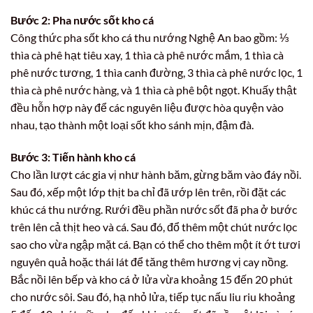
Bước 2: Pha nước sốt kho cá
Công thức pha sốt kho cá thu nướng Nghệ An bao gồm: ⅓
thìa cà phê hạt tiêu xay, 1 thìa cà phê nước mắm, 1 thìa cà
phê nước tương, 1 thìa canh đường, 3 thìa cà phê nước lọc, 1
thìa cà phê nước hàng, và 1 thìa cà phê bột ngọt. Khuấy thật
đều hỗn hợp này để các nguyên liệu được hòa quyện vào
nhau, tạo thành một loại sốt kho sánh mịn, đậm đà.
Bước 3: Tiến hành kho cá
Cho lần lượt các gia vị như hành băm, gừng băm vào đáy nồi.
Sau đó, xếp một lớp thịt ba chỉ đã ướp lên trên, rồi đặt các
khúc cá thu nướng. Rưới đều phần nước sốt đã pha ở bước
trên lên cả thịt heo và cá. Sau đó, đổ thêm một chút nước lọc
sao cho vừa ngập mặt cá. Bạn có thể cho thêm một ít ớt tươi
nguyên quả hoặc thái lát để tăng thêm hương vị cay nồng.
Bắc nồi lên bếp và kho cá ở lửa vừa khoảng 15 đến 20 phút
cho nước sôi. Sau đó, hạ nhỏ lửa, tiếp tục nấu liu riu khoảng