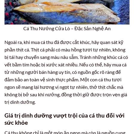
Cá Thu Nướng Cửa Lò – Đặc Sản Nghệ An
Ngoài ra, khi mua cá thu đã được cắt khúc, hãy quan sát kỹ
phần thịt cá. Thịt cá phải có màu hồng tươi tự nhiên, không
bị tái hay chuyển sang màu nâu sẫm. Tránh những khúc cá có
vết bầm tím hoặc bị xước xát nhiều. Nếu có thể, hãy mua cá
từ những người bán hàng uy tín, có nguồn gốc rõ ràng để
đảm bảo an toàn vệ sinh thực phẩm. Một con cá thu tươi
ngon sẽ mang lại hương vị ngọt tự nhiên, thớ thịt chắc mà
không bị bở sau khi nướng, đồng thời giữ được trọn vẹn giá
trị dinh dưỡng.
Giá trị dinh dưỡng vượt trội của cá thu đối với
sức khỏe
Cá thu không chỉ là một món ăn ngon mà còn là nguồn cung