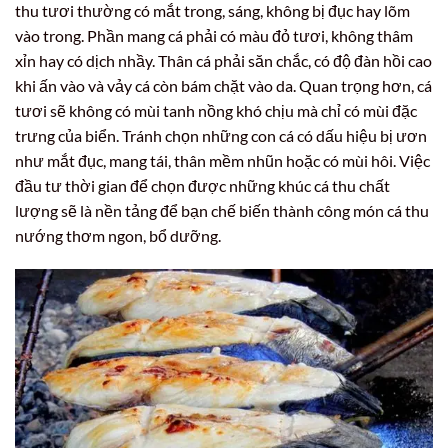
thu tươi thường có mắt trong, sáng, không bị đục hay lõm
vào trong. Phần mang cá phải có màu đỏ tươi, không thâm
xỉn hay có dịch nhầy. Thân cá phải săn chắc, có độ đàn hồi cao
khi ấn vào và vảy cá còn bám chặt vào da. Quan trọng hơn, cá
tươi sẽ không có mùi tanh nồng khó chịu mà chỉ có mùi đặc
trưng của biển. Tránh chọn những con cá có dấu hiệu bị ươn
như mắt đục, mang tái, thân mềm nhũn hoặc có mùi hôi. Việc
đầu tư thời gian để chọn được những khúc cá thu chất
lượng sẽ là nền tảng để bạn chế biến thành công món cá thu
nướng thơm ngon, bổ dưỡng.