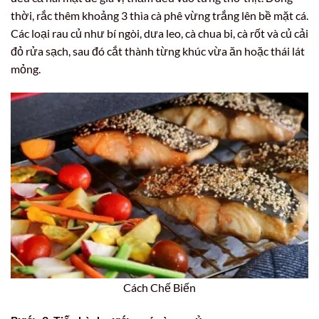
thời, rắc thêm khoảng 3 thìa cà phê vừng trắng lên bề mặt cá.
Các loại rau củ như bí ngòi, dưa leo, cà chua bi, cà rốt và củ cải
đỏ rửa sạch, sau đó cắt thành từng khúc vừa ăn hoặc thái lát
mỏng.
Cách Chế Biến