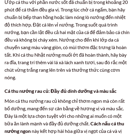
Ướp cá thu với phần nước sốt đã chuẩn bị trong khoảng 20
phút để cá thấm đều gia vị. Trong lúc chờ cá ngấm, bạn hãy
chuẩn bị bếp than hồng hoặc làm nóng lò nướng đến nhiệt
độ thích hợp. Đặt cá lên vỉ nướng. Trong suốt quá trình
nướng, bạn cần lật đều cả hai mặt của cá để đảm bảo cá chín
đều và không bị cháy xém. Nướng cho đến khi lớp da cá
chuyển sang màu vàng giòn, có mùi thơm đặc trưng là hoàn
tất. Khi cá thu Nhật nướng muối ớt đã hoàn thành, hãy bày
ra đĩa, trang trí thêm vài lá xà lách xanh tươi, sau đó rắc một
chút vừng trắng rang lên trên và thưởng thức cùng cơm
nóng.
Cá thu nướng rau củ: Đầy đủ dinh dưỡng và màu sắc
Món cá thu nướng rau củ không chỉ thơm ngon mà còn rất
bổ dưỡng, mang đến sự cân bằng về hương vị và màu sắc.
Đây là một lựa chọn tuyệt vời cho những ai muốn có một
bữa ăn lành mạnh và đầy đủ dưỡng chất.
Cách nấu cá thu
nướng ngon
này kết hợp hài hòa giữa vị ngọt của cá và vị