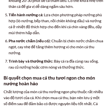
khoảng 20-30 phút để cá thấm đều. Có thể khứa nhẹ trên
thân cá để gia vị dễ dàng ngấm sâu hơn.
Tiến hành nướng cá:
Lựa chọn phương pháp nướng phù
hợp (lò nướng, bếp than, nồi chiên không dầu) và nướng
cá ở nhiệt độ thích hợp cho đến khi cá chín vàng đều, dậy
mùi thơm hấp dẫn.
Pha nước chấm (nếu có):
Chuẩn bị chén nước chấm chua
ngọt, cay nhẹ để tăng thêm hương vị cho món cá thu
nướng.
Trình bày và thưởng thức:
Bày cá ra đĩa cùng rau sống,
rau củ nướng hoặc cơm nóng và thưởng thức.
Bí quyết chọn mua cá thu tươi ngon cho món
nướng hoàn hảo
Chất lượng của món cá thu nướng ngon phụ thuộc rất nhiều
vào độ tươi của cá. Khi chọn mua cá thu, bạn nên lưu ý một
số điểm sau để đảm bảo có được nguyên liệu tốt nhất. Cá