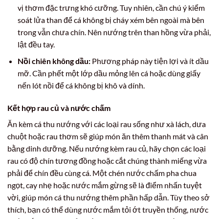
vị thơm đặc trưng khó cưỡng. Tuy nhiên, cần chú ý kiểm
soát lửa than để cá không bị cháy xém bên ngoài mà bên
trong vẫn chưa chín. Nên nướng trên than hồng vừa phải,
lật đều tay.
Nồi chiên không dầu:
Phương pháp này tiện lợi và ít dầu
mỡ. Cần phết một lớp dầu mỏng lên cá hoặc dùng giấy
nến lót nồi để cá không bị khô và dính.
Kết hợp rau củ và nước chấm
Ăn kèm cá thu nướng với các loại rau sống như xà lách, dưa
chuột hoặc rau thơm sẽ giúp món ăn thêm thanh mát và cân
bằng dinh dưỡng. Nếu nướng kèm rau củ, hãy chọn các loại
rau có độ chín tương đồng hoặc cắt chúng thành miếng vừa
phải để chín đều cùng cá. Một chén nước chấm pha chua
ngọt, cay nhẹ hoặc nước mắm gừng sẽ là điểm nhấn tuyệt
vời, giúp món cá thu nướng thêm phần hấp dẫn. Tùy theo sở
thích, bạn có thể dùng nước mắm tỏi ớt truyền thống, nước