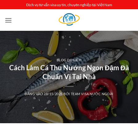
Bỏ
Dịch vụ tư vấn visa uy tín, chuyên nghiệp tại Việt Nam
qua
nội
dung
BLOG DU LỊCH
Cách Làm Cá Thu Nướng Ngon Đậm Đà
Chuẩn Vị Tại Nhà
ĐĂNG VÀO
28/11/2025
BỞI
TEAM VISA NƯỚC NGOÀI