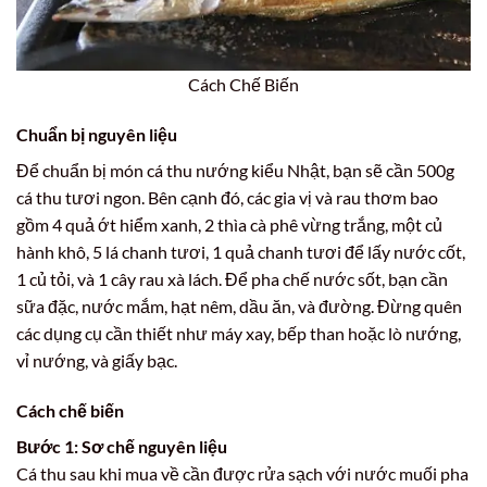
Cách Chế Biến
Chuẩn bị nguyên liệu
Để chuẩn bị món cá thu nướng kiểu Nhật, bạn sẽ cần 500g
cá thu tươi ngon. Bên cạnh đó, các gia vị và rau thơm bao
gồm 4 quả ớt hiểm xanh, 2 thìa cà phê vừng trắng, một củ
hành khô, 5 lá chanh tươi, 1 quả chanh tươi để lấy nước cốt,
1 củ tỏi, và 1 cây rau xà lách. Để pha chế nước sốt, bạn cần
sữa đặc, nước mắm, hạt nêm, dầu ăn, và đường. Đừng quên
các dụng cụ cần thiết như máy xay, bếp than hoặc lò nướng,
vỉ nướng, và giấy bạc.
Cách chế biến
Bước 1: Sơ chế nguyên liệu
Cá thu sau khi mua về cần được rửa sạch với nước muối pha