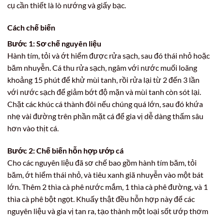
cụ cần thiết là lò nướng và giấy bạc.
Cách chế biến
Bước 1: Sơ chế nguyên liệu
Hành tím, tỏi và ớt hiểm được rửa sạch, sau đó thái nhỏ hoặc
băm nhuyễn. Cá thu rửa sạch, ngâm với nước muối loãng
khoảng 15 phút để khử mùi tanh, rồi rửa lại từ 2 đến 3 lần
với nước sạch để giảm bớt độ mặn và mùi tanh còn sót lại.
Chặt các khúc cá thành đôi nếu chúng quá lớn, sau đó khứa
nhẹ vài đường trên phần mặt cá để gia vị dễ dàng thấm sâu
hơn vào thịt cá.
Bước 2: Chế biến hỗn hợp ướp cá
Cho các nguyên liệu đã sơ chế bao gồm hành tím băm, tỏi
băm, ớt hiểm thái nhỏ, và tiêu xanh giã nhuyễn vào một bát
lớn. Thêm 2 thìa cà phê nước mắm, 1 thìa cà phê đường, và 1
thìa cà phê bột ngọt. Khuấy thật đều hỗn hợp này để các
nguyên liệu và gia vị tan ra, tạo thành một loại sốt ướp thơm