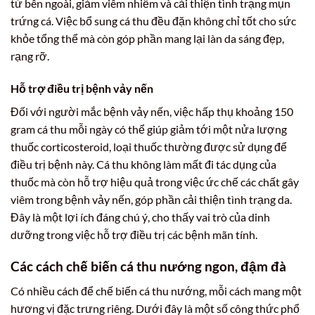
từ bên ngoài, giảm viêm nhiễm và cải thiện tình trạng mụn
trứng cá. Việc bổ sung cá thu đều đặn không chỉ tốt cho sức
khỏe tổng thể mà còn góp phần mang lại làn da sáng đẹp,
rạng rỡ.
Hỗ trợ điều trị bệnh vảy nến
Đối với người mắc bệnh vảy nến, việc hấp thụ khoảng 150
gram cá thu mỗi ngày có thể giúp giảm tới một nửa lượng
thuốc corticosteroid, loại thuốc thường được sử dụng để
điều trị bệnh này. Cá thu không làm mất đi tác dụng của
thuốc mà còn hỗ trợ hiệu quả trong việc ức chế các chất gây
viêm trong bệnh vảy nến, góp phần cải thiện tình trạng da.
Đây là một lợi ích đáng chú ý, cho thấy vai trò của dinh
dưỡng trong việc hỗ trợ điều trị các bệnh mãn tính.
Các cách chế biến cá thu nướng ngon, đậm đà
Có nhiều cách để chế biến cá thu nướng, mỗi cách mang một
hương vị đặc trưng riêng. Dưới đây là một số công thức phổ