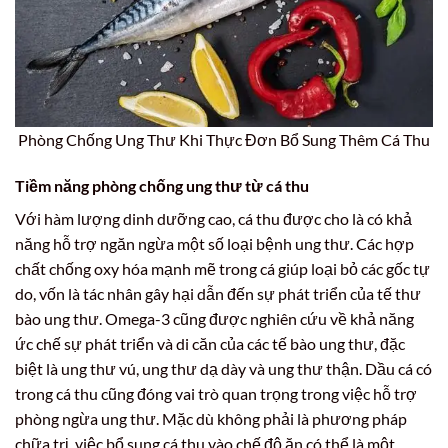
Phòng Chống Ung Thư Khi Thực Đơn Bổ Sung Thêm Cá Thu
Tiềm năng phòng chống ung thư từ cá thu
Với hàm lượng dinh dưỡng cao, cá thu được cho là có khả
năng hỗ trợ ngăn ngừa một số loại bệnh ung thư. Các hợp
chất chống oxy hóa mạnh mẽ trong cá giúp loại bỏ các gốc tự
do, vốn là tác nhân gây hại dẫn đến sự phát triển của tế thư
bào ung thư. Omega-3 cũng được nghiên cứu về khả năng
ức chế sự phát triển và di căn của các tế bào ung thư, đặc
biệt là ung thư vú, ung thư dạ dày và ung thư thận. Dầu cá có
trong cá thu cũng đóng vai trò quan trọng trong việc hỗ trợ
phòng ngừa ung thư. Mặc dù không phải là phương pháp
chữa trị, việc bổ sung cá thu vào chế độ ăn có thể là một