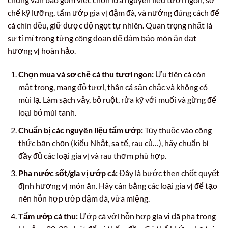
chế kỹ lưỡng, tẩm ướp gia vị đậm đà, và nướng đúng cách để
cá chín đều, giữ được độ ngọt tự nhiên. Quan trọng nhất là
sự tỉ mỉ trong từng công đoạn để đảm bảo món ăn đạt
hương vị hoàn hảo.
Chọn mua và sơ chế cá thu tươi ngon:
Ưu tiên cá còn
mắt trong, mang đỏ tươi, thân cá săn chắc và không có
mùi lạ. Làm sạch vảy, bỏ ruột, rửa kỹ với muối và gừng để
loại bỏ mùi tanh.
Chuẩn bị các nguyên liệu tẩm ướp:
Tùy thuộc vào công
thức bạn chọn (kiểu Nhật, sa tế, rau củ…), hãy chuẩn bị
đầy đủ các loại gia vị và rau thơm phù hợp.
Pha nước sốt/gia vị ướp cá:
Đây là bước then chốt quyết
định hương vị món ăn. Hãy cân bằng các loại gia vị để tạo
nên hỗn hợp ướp đậm đà, vừa miệng.
Tẩm ướp cá thu:
Ướp cá với hỗn hợp gia vị đã pha trong