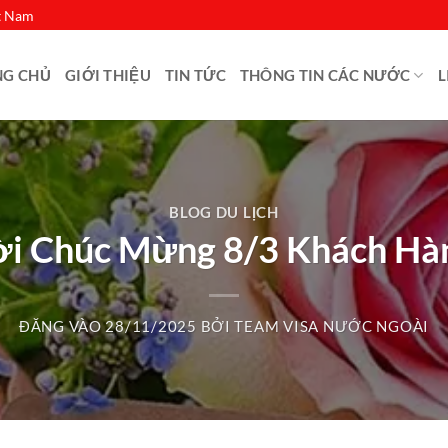
ệt Nam
NG CHỦ
GIỚI THIỆU
TIN TỨC
THÔNG TIN CÁC NƯỚC
L
BLOG DU LỊCH
ời Chúc Mừng 8/3 Khách Hà
ĐĂNG VÀO
28/11/2025
BỞI
TEAM VISA NƯỚC NGOÀI