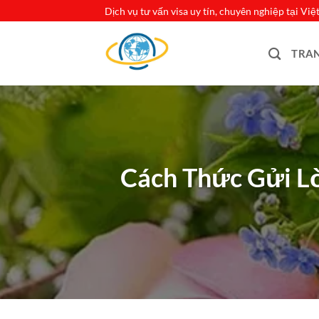
Bỏ
Dịch vụ tư vấn visa uy tín, chuyên nghiệp tại Vi
qua
nội
TRA
dung
Cách Thức Gửi L