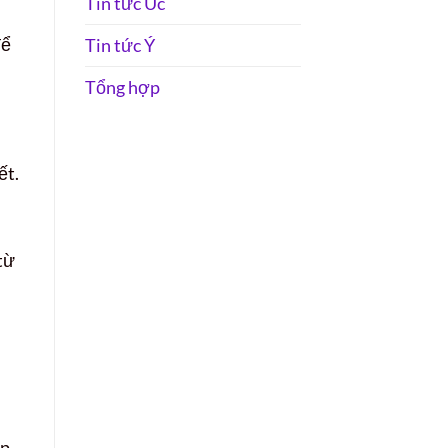
Tin tức Úc
để
Tin tức Ý
Tổng hợp
ết.
từ
ệp