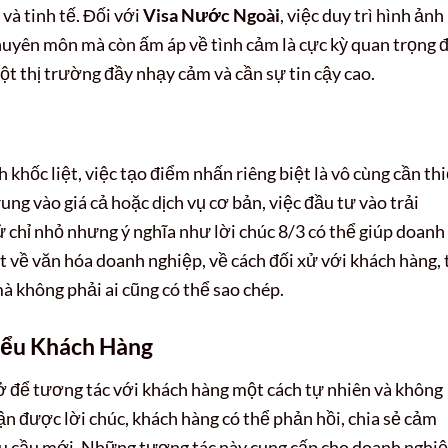
và tinh tế. Đối với
Visa Nước Ngoài
, việc duy trì hình ảnh
chuyên môn mà còn ấm áp về tình cảm là cực kỳ quan trọng 
ột thị trường đầy nhạy cảm và cần sự tin cậy cao.
 khốc liệt, việc tạo điểm nhấn riêng biệt là vô cùng cần thi
rung vào giá cả hoặc dịch vụ cơ bản, việc đầu tư vào trải
chỉ nhỏ nhưng ý nghĩa như lời chúc 8/3 có thể giúp doanh
t về văn hóa doanh nghiệp, về cách đối xử với khách hàng, 
à không phải ai cũng có thể sao chép.
iểu Khách Hàng
ở để tương tác với khách hàng một cách tự nhiên và không
ận được lời chúc, khách hàng có thể phản hồi, chia sẻ cảm
hu cầu mới. Những tương tác này cung cấp cho doanh nghi