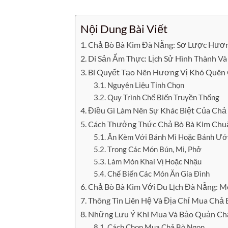
Nội Dung Bài Viết
Chả Bò Bà Kim Đà Nẵng: Sơ Lược Hươn
Di Sản Ẩm Thực: Lịch Sử Hình Thành Và
Bí Quyết Tạo Nên Hương Vị Khó Quên 
Nguyên Liệu Tinh Chọn
Quy Trình Chế Biến Truyền Thống
Điều Gì Làm Nên Sự Khác Biệt Của Chả
Cách Thưởng Thức Chả Bò Bà Kim Chu
Ăn Kèm Với Bánh Mì Hoặc Bánh Ướ
Trong Các Món Bún, Mì, Phở
Làm Món Khai Vị Hoặc Nhậu
Chế Biến Các Món Ăn Gia Đình
Chả Bò Bà Kim Với Du Lịch Đà Nẵng: M
Thông Tin Liên Hệ Và Địa Chỉ Mua Chả
Những Lưu Ý Khi Mua Và Bảo Quản Ch
Cách Chọn Mua Chả Bò Ngon