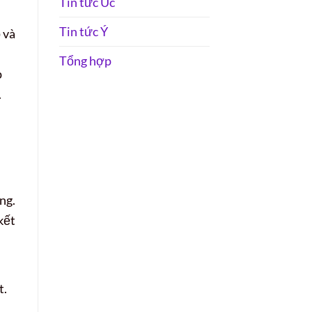
Tin tức Úc
Tin tức Ý
 và
Tổng hợp
p
.
ng.
kết
t.