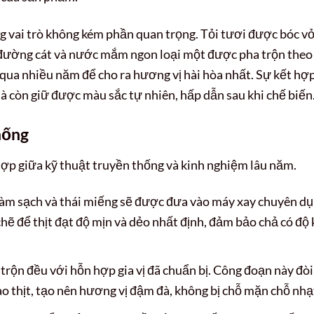
óng vai trò không kém phần quan trọng. Tỏi tươi được bóc vỏ
h, đường cát và nước mắm ngon loại một được pha trộn theo
qua nhiều năm để cho ra hương vị hài hòa nhất. Sự kết hợ
 còn giữ được màu sắc tự nhiên, hấp dẫn sau khi chế biến
hống
hợp giữa kỹ thuật truyền thống và kinh nghiệm lâu năm.
làm sạch và thái miếng sẽ được đưa vào máy xay chuyên dụ
hẽ để thịt đạt độ mịn và dẻo nhất định, đảm bảo chả có độ 
rộn đều với hỗn hợp gia vị đã chuẩn bị. Công đoạn này đòi
ào thịt, tạo nên hương vị đậm đà, không bị chỗ mặn chỗ nhạ