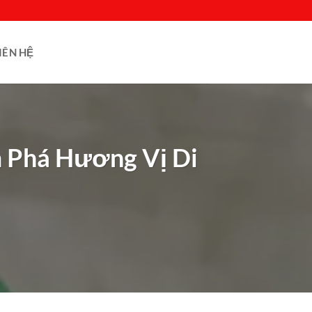
IÊN HỆ
m Phá Hương Vị Di