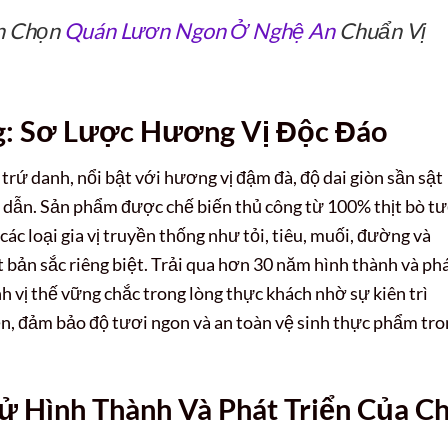
ển Chọn
Quán Lươn Ngon Ở Nghệ An
Chuẩn Vị
g: Sơ Lược Hương Vị Độc Đáo
trứ danh, nổi bật với hương vị đậm đà, độ dai giòn sần sật
 dẫn. Sản phẩm được chế biến thủ công từ 100% thịt bò tư
ác loại gia vị truyền thống như tỏi, tiêu, muối, đường và
bản sắc riêng biệt. Trải qua hơn 30 năm hình thành và ph
h vị thế vững chắc trong lòng thực khách nhờ sự kiên trì
ền, đảm bảo độ tươi ngon và an toàn vệ sinh thực phẩm tr
Sử Hình Thành Và Phát Triển Của C