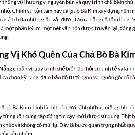
n thống với hương vị nguyên bản và quy trình chế biến thủ
ng nhỏ. Chính sự tận tâm này đã giúp Bà Kim xây dựng nên 
 giá trị của những sản vật được tạo ra bằng cả tấm lòng. 
là một phần ký ức, một nét văn hóa được truyền lại, đóng 
ung.
ng Vị Khó Quên Của Chả Bò Bà Ki
 Nẵng
chuẩn vị, quy trình chế biến đòi hỏi sự tinh tế và kinh
lựa chọn kỹ càng, đảm bảo độ tươi ngon và nguồn gốc rõ rà
hả bò Bà Kim chính là thịt bò tươi. Chỉ những miếng thịt bò
 từ nguồn cung cấp đáng tin cậy, mới được sử dụng. Thịt 
ăn chắc và không có mùi lạ. Đây là bước quan trọng nhất qu
g của sản phẩm.