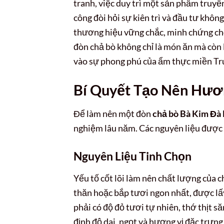
tranh, việc duy trì một sản phẩm truyề
công đòi hỏi sự kiên trì và đầu tư khô
thương hiệu vững chắc, minh chứng cho
đòn chả bò không chỉ là món ăn mà còn 
vào sự phong phú của ẩm thực miền Tr
Bí Quyết Tạo Nên Hươ
Để làm nên một đòn
chả bò Bà Kim Đà
nghiệm lâu năm. Các nguyên liệu được 
Nguyên Liệu Tinh Chọn
Yếu tố cốt lõi làm nên chất lượng của c
thăn hoặc bắp tươi ngon nhất, được lấy
phải có độ đỏ tươi tự nhiên, thớ thịt s
định độ dai, ngọt và hương vị đặc trưn