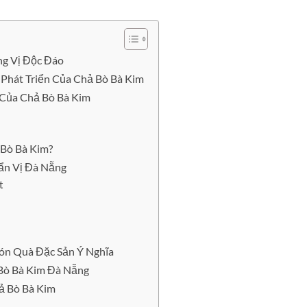
g Vị Độc Đáo
 Phát Triển Của Chả Bò Bà Kim
Của Chả Bò Bà Kim
 Bò Bà Kim?
ẩn Vị Đà Nẵng
t
ón Quà Đặc Sản Ý Nghĩa
 Bò Bà Kim Đà Nẵng
ả Bò Bà Kim