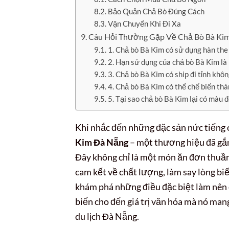
Bảo Quản Chả Bò Đúng Cách
Vận Chuyển Khi Đi Xa
Câu Hỏi Thường Gặp Về Chả Bò Bà Ki
1. Chả bò Bà Kim có sử dụng hàn the
2. Hạn sử dụng của chả bò Bà Kim là 
3. Chả bò Bà Kim có ship đi tỉnh khô
4. Chả bò Bà Kim có thể chế biến th
5. Tại sao chả bò Bà Kim lại có màu 
Khi nhắc đến những đặc sản nức tiếng
Kim Đà Nẵng
– một thương hiệu đã gắn
Đây không chỉ là một món ăn đơn thuần 
cam kết về chất lượng, làm say lòng biế
khám phá những điều đặc biệt làm nên d
biến cho đến giá trị văn hóa mà nó man
du lịch Đà Nẵng.