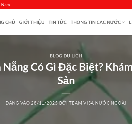
ệt Nam
NG CHỦ
GIỚI THIỆU
TIN TỨC
THÔNG TIN CÁC NƯỚC
L
BLOG DU LỊCH
 Nẵng Có Gì Đặc Biệt? Khá
Sản
ĐĂNG VÀO
28/11/2025
BỞI
TEAM VISA NƯỚC NGOÀI