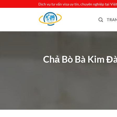
Bỏ
Dịch vụ tư vấn visa uy tín, chuyên nghiệp tại Vi
qua
nội
TRA
dung
Chả Bò Bà Kim Đà