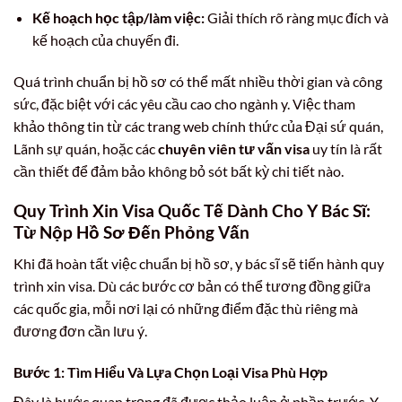
Kế hoạch học tập/làm việc:
Giải thích rõ ràng mục đích và
kế hoạch của chuyến đi.
Quá trình chuẩn bị hồ sơ có thể mất nhiều thời gian và công
sức, đặc biệt với các yêu cầu cao cho ngành y. Việc tham
khảo thông tin từ các trang web chính thức của Đại sứ quán,
Lãnh sự quán, hoặc các
chuyên viên tư vấn visa
uy tín là rất
cần thiết để đảm bảo không bỏ sót bất kỳ chi tiết nào.
Quy Trình Xin Visa Quốc Tế Dành Cho Y Bác Sĩ:
Từ Nộp Hồ Sơ Đến Phỏng Vấn
Khi đã hoàn tất việc chuẩn bị hồ sơ, y bác sĩ sẽ tiến hành quy
trình xin visa. Dù các bước cơ bản có thể tương đồng giữa
các quốc gia, mỗi nơi lại có những điểm đặc thù riêng mà
đương đơn cần lưu ý.
Bước 1: Tìm Hiểu Và Lựa Chọn Loại Visa Phù Hợp
Đây là bước quan trọng đã được thảo luận ở phần trước. Y