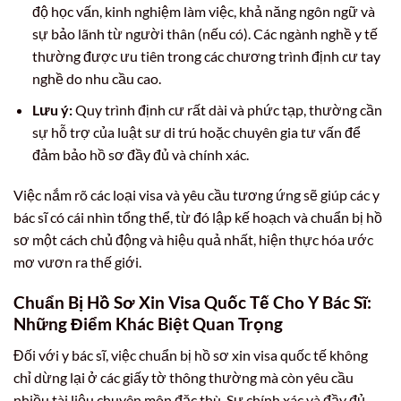
độ học vấn, kinh nghiệm làm việc, khả năng ngôn ngữ và
sự bảo lãnh từ người thân (nếu có). Các ngành nghề y tế
thường được ưu tiên trong các chương trình định cư tay
nghề do nhu cầu cao.
Lưu ý:
Quy trình định cư rất dài và phức tạp, thường cần
sự hỗ trợ của luật sư di trú hoặc chuyên gia tư vấn để
đảm bảo hồ sơ đầy đủ và chính xác.
Việc nắm rõ các loại visa và yêu cầu tương ứng sẽ giúp các y
bác sĩ có cái nhìn tổng thể, từ đó lập kế hoạch và chuẩn bị hồ
sơ một cách chủ động và hiệu quả nhất, hiện thực hóa ước
mơ vươn ra thế giới.
Chuẩn Bị Hồ Sơ Xin Visa Quốc Tế Cho Y Bác Sĩ:
Những Điểm Khác Biệt Quan Trọng
Đối với y bác sĩ, việc chuẩn bị hồ sơ xin visa quốc tế không
chỉ dừng lại ở các giấy tờ thông thường mà còn yêu cầu
nhiều tài liệu chuyên môn đặc thù. Sự chính xác và đầy đủ