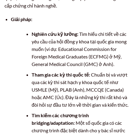
cấp chứng chỉ hành nghề.
Giải pháp:
Nghiên cứu kỹ lưỡng:
Tìm hiểu chi tiết về các
yêu cầu của hội đồng y khoa tại quốc gia mong
muốn (ví dụ: Educational Commission for
Foreign Medical Graduates (ECFMG) ở Mỹ,
General Medical Council (GMC) ở Anh).
Tham gia các kỳ thi quốc tế:
Chuẩn bị và vượt
qua các kỳ thi sát hạch y khoa quốc tế như
USMLE (Mỹ), PLAB (Anh), MCCQE (Canada)
hoặc AMC (Úc). Đây là những kỳ thi rất khó và
đòi hỏi sự đầu tư lớn về thời gian và kiến thức.
Tìm kiếm các chương trình
bridging/adaptation:
Một số quốc gia có các
chương trình đặc biệt dành cho y bác sĩ nước