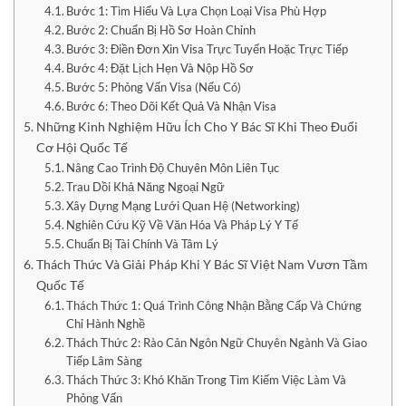
Bước 1: Tìm Hiểu Và Lựa Chọn Loại Visa Phù Hợp
Bước 2: Chuẩn Bị Hồ Sơ Hoàn Chỉnh
Bước 3: Điền Đơn Xin Visa Trực Tuyến Hoặc Trực Tiếp
Bước 4: Đặt Lịch Hẹn Và Nộp Hồ Sơ
Bước 5: Phỏng Vấn Visa (Nếu Có)
Bước 6: Theo Dõi Kết Quả Và Nhận Visa
Những Kinh Nghiệm Hữu Ích Cho Y Bác Sĩ Khi Theo Đuổi
Cơ Hội Quốc Tế
Nâng Cao Trình Độ Chuyên Môn Liên Tục
Trau Dồi Khả Năng Ngoại Ngữ
Xây Dựng Mạng Lưới Quan Hệ (Networking)
Nghiên Cứu Kỹ Về Văn Hóa Và Pháp Lý Y Tế
Chuẩn Bị Tài Chính Và Tâm Lý
Thách Thức Và Giải Pháp Khi Y Bác Sĩ Việt Nam Vươn Tầm
Quốc Tế
Thách Thức 1: Quá Trình Công Nhận Bằng Cấp Và Chứng
Chỉ Hành Nghề
Thách Thức 2: Rào Cản Ngôn Ngữ Chuyên Ngành Và Giao
Tiếp Lâm Sàng
Thách Thức 3: Khó Khăn Trong Tìm Kiếm Việc Làm Và
Phỏng Vấn