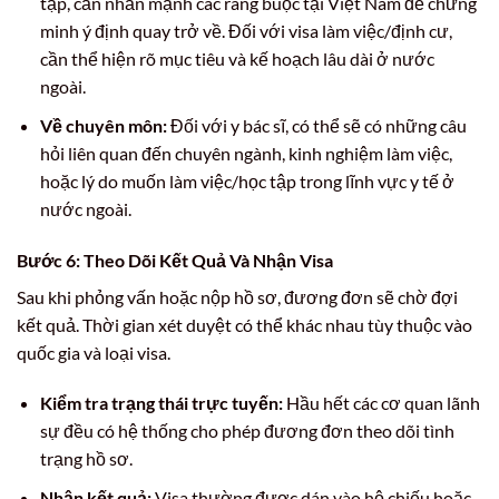
tập, cần nhấn mạnh các ràng buộc tại Việt Nam để chứng
minh ý định quay trở về. Đối với visa làm việc/định cư,
cần thể hiện rõ mục tiêu và kế hoạch lâu dài ở nước
ngoài.
Về chuyên môn:
Đối với y bác sĩ, có thể sẽ có những câu
hỏi liên quan đến chuyên ngành, kinh nghiệm làm việc,
hoặc lý do muốn làm việc/học tập trong lĩnh vực y tế ở
nước ngoài.
Bước 6: Theo Dõi Kết Quả Và Nhận Visa
Sau khi phỏng vấn hoặc nộp hồ sơ, đương đơn sẽ chờ đợi
kết quả. Thời gian xét duyệt có thể khác nhau tùy thuộc vào
quốc gia và loại visa.
Kiểm tra trạng thái trực tuyến:
Hầu hết các cơ quan lãnh
sự đều có hệ thống cho phép đương đơn theo dõi tình
trạng hồ sơ.
Nhận kết quả:
Visa thường được dán vào hộ chiếu hoặc