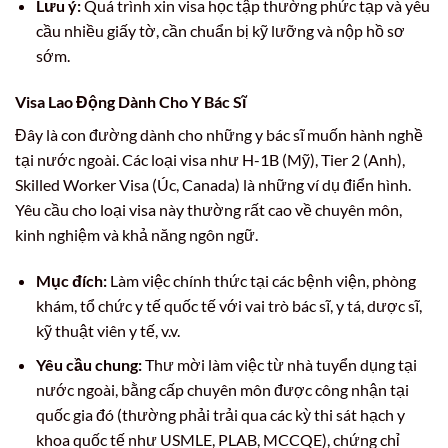
Lưu ý:
Quá trình xin visa học tập thường phức tạp và yêu
cầu nhiều giấy tờ, cần chuẩn bị kỹ lưỡng và nộp hồ sơ
sớm.
Visa Lao Động Dành Cho Y Bác Sĩ
Đây là con đường dành cho những y bác sĩ muốn hành nghề
tại nước ngoài. Các loại visa như H-1B (Mỹ), Tier 2 (Anh),
Skilled Worker Visa (Úc, Canada) là những ví dụ điển hình.
Yêu cầu cho loại visa này thường rất cao về chuyên môn,
kinh nghiệm và khả năng ngôn ngữ.
Mục đích:
Làm việc chính thức tại các bệnh viện, phòng
khám, tổ chức y tế quốc tế với vai trò bác sĩ, y tá, dược sĩ,
kỹ thuật viên y tế, v.v.
Yêu cầu chung:
Thư mời làm việc từ nhà tuyển dụng tại
nước ngoài, bằng cấp chuyên môn được công nhận tại
quốc gia đó (thường phải trải qua các kỳ thi sát hạch y
khoa quốc tế như USMLE, PLAB, MCCQE), chứng chỉ