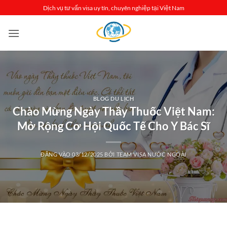
Bỏ
Dịch vụ tư vấn visa uy tín, chuyên nghiệp tại Việt Nam
qua
nội
dung
BLOG DU LỊCH
Chào Mừng Ngày Thầy Thuốc Việt Nam:
Mở Rộng Cơ Hội Quốc Tế Cho Y Bác Sĩ
ĐĂNG VÀO
03/12/2025
BỞI
TEAM VISA NƯỚC NGOÀI