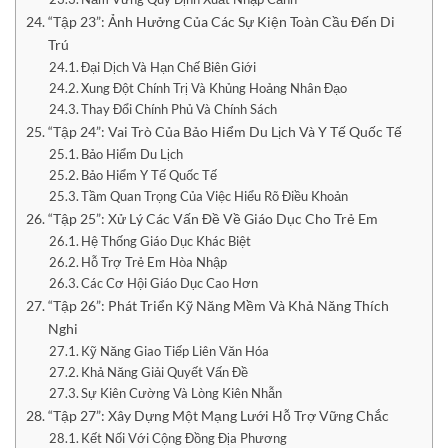
“Tập 23”: Ảnh Hưởng Của Các Sự Kiện Toàn Cầu Đến Di
Trú
Đại Dịch Và Hạn Chế Biên Giới
Xung Đột Chính Trị Và Khủng Hoảng Nhân Đạo
Thay Đổi Chính Phủ Và Chính Sách
“Tập 24”: Vai Trò Của Bảo Hiểm Du Lịch Và Y Tế Quốc Tế
Bảo Hiểm Du Lịch
Bảo Hiểm Y Tế Quốc Tế
Tầm Quan Trọng Của Việc Hiểu Rõ Điều Khoản
“Tập 25”: Xử Lý Các Vấn Đề Về Giáo Dục Cho Trẻ Em
Hệ Thống Giáo Dục Khác Biệt
Hỗ Trợ Trẻ Em Hòa Nhập
Các Cơ Hội Giáo Dục Cao Hơn
“Tập 26”: Phát Triển Kỹ Năng Mềm Và Khả Năng Thích
Nghi
Kỹ Năng Giao Tiếp Liên Văn Hóa
Khả Năng Giải Quyết Vấn Đề
Sự Kiên Cường Và Lòng Kiên Nhẫn
“Tập 27”: Xây Dựng Một Mạng Lưới Hỗ Trợ Vững Chắc
Kết Nối Với Cộng Đồng Địa Phương