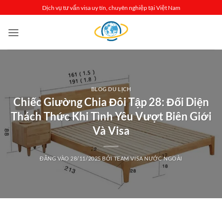
Bỏ
Dịch vụ tư vấn visa uy tín, chuyên nghiệp tại Việt Nam
qua
nội
dung
BLOG DU LỊCH
Chiếc Giường Chia Đôi Tập 28: Đối Diện
Thách Thức Khi Tình Yêu Vượt Biên Giới
Và Visa
ĐĂNG VÀO
28/11/2025
BỞI
TEAM VISA NƯỚC NGOÀI