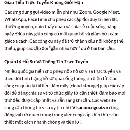
Giao Tiếp Trực Tuyến Không Giới Hạn
Các ứng dụng gọi video miễn phí như Zoom, Google Meet,
WhatsApp, FaceTime cho phép các cặp đôi duy trì liên lạc
thường xuyên, nhìn thấy nhau và chia sẻ cuộc sống hàng
ngày. Điều này giúp củng cố mối quan hệ và giảm bớt cảm
giác xa cách. Các công cụ này đã trở thành cầu nối không thể
thiếu, giúp các cặp đôi “gần nhau hơn” dù ở hai bán cầu.
Quản Lý Hồ Sơ Và Thông Tin Trực Tuyến
Nhiều quốc gia hiện cho phép nộp hồ sơ visa trực tuyến và
theo dõi tình trạng hồ sơ qua cổng thông tin điện tử. Các
công cụ quản lý tài liệu đám mây (cloud storage) giúp các cặp
đôi dễ dàng chia sẻ và tổ chức giấy tờ cần thiết, đảm bảo mọi
thứ đều được cập nhật và sẵn sàng khi cần. Các website
cung cấp thông tin visa uy tín như
Visanuocngoai.vn
cũng
đóng vai trò quan trọng trong việc cung cấp kiến thức cần
thiết một cách nhanh chóng và tiện lợi.