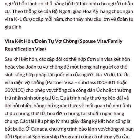
người bảo lãnh có khả năng hỗ trợ tài chính cho người nhập
cư. Theo thống kê của Bộ Ngoại giao Hoa Kỳ, hàng chục ngàn
visa K-1 được cấp mỗi năm, cho thấy nhu cầu lớn về đoàn tụ
gia đình.
Visa Kết Hôn/Đoàn Tụ Vợ Chồng (Spouse Visa/Family
Reunification Visa)
Sau khi kết hôn, các cặp đôi có thể nộp đơn xin visa kết hôn
hoặc visa đoàn tụ vợ chồng để một trong hai người có thể
sinh sống hợp pháp tại quốc gia của người kia. Ví dụ, tại Úc,
visa diện vợ chồng (Partner Visa – subclass 820/801 hoặc
309/100) cho phép vợ/chồng của công dân Úc hoặc thường
trú nhân sinh sống tại Úc. Quá trình này thường kéo dài và
đòi hỏi nhiều bằng chứng xác thực về mối quan hệ như ảnh
chụp chung, thư từ, hóa đơn chung, tài khoản ngân hàng
chung. Các tài liệu pháp lý như giấy đăng ký kết hôn cũng là
bắt buộc. Ở Canada, chương trình bảo lãnh vợ/chồng và bạn
đời (Spousal Sponsorship Program) cũng có những yêu cầu