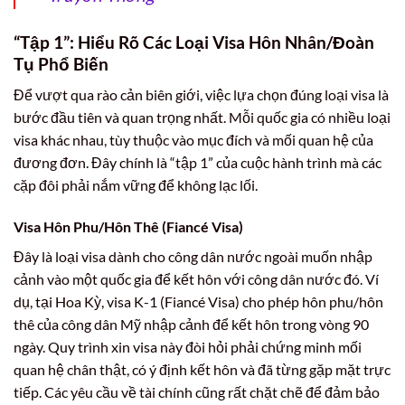
“Tập 1”: Hiểu Rõ Các Loại Visa Hôn Nhân/Đoàn
Tụ Phổ Biến
Để vượt qua rào cản biên giới, việc lựa chọn đúng loại visa là
bước đầu tiên và quan trọng nhất. Mỗi quốc gia có nhiều loại
visa khác nhau, tùy thuộc vào mục đích và mối quan hệ của
đương đơn. Đây chính là “tập 1” của cuộc hành trình mà các
cặp đôi phải nắm vững để không lạc lối.
Visa Hôn Phu/Hôn Thê (Fiancé Visa)
Đây là loại visa dành cho công dân nước ngoài muốn nhập
cảnh vào một quốc gia để kết hôn với công dân nước đó. Ví
dụ, tại Hoa Kỳ, visa K-1 (Fiancé Visa) cho phép hôn phu/hôn
thê của công dân Mỹ nhập cảnh để kết hôn trong vòng 90
ngày. Quy trình xin visa này đòi hỏi phải chứng minh mối
quan hệ chân thật, có ý định kết hôn và đã từng gặp mặt trực
tiếp. Các yêu cầu về tài chính cũng rất chặt chẽ để đảm bảo