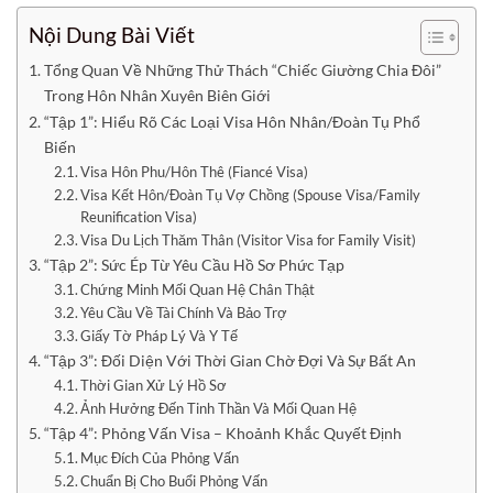
Nội Dung Bài Viết
Tổng Quan Về Những Thử Thách “Chiếc Giường Chia Đôi”
Trong Hôn Nhân Xuyên Biên Giới
“Tập 1”: Hiểu Rõ Các Loại Visa Hôn Nhân/Đoàn Tụ Phổ
Biến
Visa Hôn Phu/Hôn Thê (Fiancé Visa)
Visa Kết Hôn/Đoàn Tụ Vợ Chồng (Spouse Visa/Family
Reunification Visa)
Visa Du Lịch Thăm Thân (Visitor Visa for Family Visit)
“Tập 2”: Sức Ép Từ Yêu Cầu Hồ Sơ Phức Tạp
Chứng Minh Mối Quan Hệ Chân Thật
Yêu Cầu Về Tài Chính Và Bảo Trợ
Giấy Tờ Pháp Lý Và Y Tế
“Tập 3”: Đối Diện Với Thời Gian Chờ Đợi Và Sự Bất An
Thời Gian Xử Lý Hồ Sơ
Ảnh Hưởng Đến Tinh Thần Và Mối Quan Hệ
“Tập 4”: Phỏng Vấn Visa – Khoảnh Khắc Quyết Định
Mục Đích Của Phỏng Vấn
Chuẩn Bị Cho Buổi Phỏng Vấn