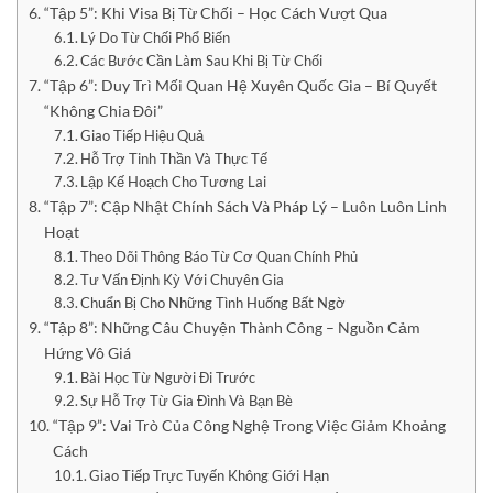
“Tập 5”: Khi Visa Bị Từ Chối – Học Cách Vượt Qua
Lý Do Từ Chối Phổ Biến
Các Bước Cần Làm Sau Khi Bị Từ Chối
“Tập 6”: Duy Trì Mối Quan Hệ Xuyên Quốc Gia – Bí Quyết
“Không Chia Đôi”
Giao Tiếp Hiệu Quả
Hỗ Trợ Tinh Thần Và Thực Tế
Lập Kế Hoạch Cho Tương Lai
“Tập 7”: Cập Nhật Chính Sách Và Pháp Lý – Luôn Luôn Linh
Hoạt
Theo Dõi Thông Báo Từ Cơ Quan Chính Phủ
Tư Vấn Định Kỳ Với Chuyên Gia
Chuẩn Bị Cho Những Tình Huống Bất Ngờ
“Tập 8”: Những Câu Chuyện Thành Công – Nguồn Cảm
Hứng Vô Giá
Bài Học Từ Người Đi Trước
Sự Hỗ Trợ Từ Gia Đình Và Bạn Bè
“Tập 9”: Vai Trò Của Công Nghệ Trong Việc Giảm Khoảng
Cách
Giao Tiếp Trực Tuyến Không Giới Hạn