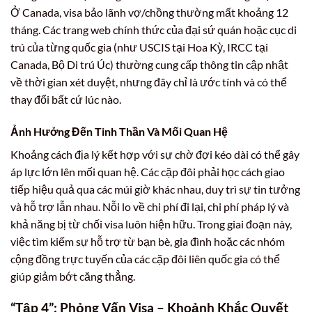
Ở Canada, visa bảo lãnh vợ/chồng thường mất khoảng 12
tháng. Các trang web chính thức của đại sứ quán hoặc cục di
trú của từng quốc gia (như USCIS tại Hoa Kỳ, IRCC tại
Canada, Bộ Di trú Úc) thường cung cấp thông tin cập nhật
về thời gian xét duyệt, nhưng đây chỉ là ước tính và có thể
thay đổi bất cứ lúc nào.
Ảnh Hưởng Đến Tinh Thần Và Mối Quan Hệ
Khoảng cách địa lý kết hợp với sự chờ đợi kéo dài có thể gây
áp lực lớn lên mối quan hệ. Các cặp đôi phải học cách giao
tiếp hiệu quả qua các múi giờ khác nhau, duy trì sự tin tưởng
và hỗ trợ lẫn nhau. Nỗi lo về chi phí đi lại, chi phí pháp lý và
khả năng bị từ chối visa luôn hiện hữu. Trong giai đoạn này,
việc tìm kiếm sự hỗ trợ từ bạn bè, gia đình hoặc các nhóm
cộng đồng trực tuyến của các cặp đôi liên quốc gia có thể
giúp giảm bớt căng thẳng.
“Tập 4”: Phỏng Vấn Visa – Khoảnh Khắc Quyết