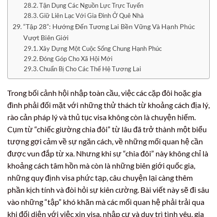
Tận Dụng Các Nguồn Lực Trực Tuyến
Giữ Liên Lạc Với Gia Đình Ở Quê Nhà
“Tập 28”: Hướng Đến Tương Lai Bền Vững Và Hạnh Phúc
Vượt Biên Giới
Xây Dựng Một Cuộc Sống Chung Hạnh Phúc
Đóng Góp Cho Xã Hội Mới
Chuẩn Bị Cho Các Thế Hệ Tương Lai
Trong bối cảnh hội nhập toàn cầu, việc các cặp đôi hoặc gia
đình phải đối mặt với những thử thách từ khoảng cách địa lý,
rào cản pháp lý và thủ tục visa không còn là chuyện hiếm.
Cụm từ “chiếc giường chia đôi” từ lâu đã trở thành một biểu
tượng gợi cảm về sự ngăn cách, về những mối quan hệ cần
được vun đắp từ xa. Nhưng khi sự “chia đôi” này không chỉ là
khoảng cách tâm hồn mà còn là những biên giới quốc gia,
những quy định visa phức tạp, câu chuyện lại càng thêm
phần kịch tính và đòi hỏi sự kiên cường. Bài viết này sẽ đi sâu
vào những “tập” khó khăn mà các mối quan hệ phải trải qua
khi đối diện với việc xin visa, nhập cư và duy trì tình yêu, gia