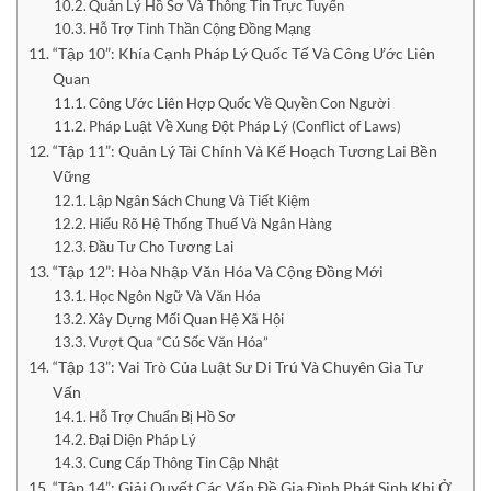
Quản Lý Hồ Sơ Và Thông Tin Trực Tuyến
Hỗ Trợ Tinh Thần Cộng Đồng Mạng
“Tập 10”: Khía Cạnh Pháp Lý Quốc Tế Và Công Ước Liên
Quan
Công Ước Liên Hợp Quốc Về Quyền Con Người
Pháp Luật Về Xung Đột Pháp Lý (Conflict of Laws)
“Tập 11”: Quản Lý Tài Chính Và Kế Hoạch Tương Lai Bền
Vững
Lập Ngân Sách Chung Và Tiết Kiệm
Hiểu Rõ Hệ Thống Thuế Và Ngân Hàng
Đầu Tư Cho Tương Lai
“Tập 12”: Hòa Nhập Văn Hóa Và Cộng Đồng Mới
Học Ngôn Ngữ Và Văn Hóa
Xây Dựng Mối Quan Hệ Xã Hội
Vượt Qua “Cú Sốc Văn Hóa”
“Tập 13”: Vai Trò Của Luật Sư Di Trú Và Chuyên Gia Tư
Vấn
Hỗ Trợ Chuẩn Bị Hồ Sơ
Đại Diện Pháp Lý
Cung Cấp Thông Tin Cập Nhật
“Tập 14”: Giải Quyết Các Vấn Đề Gia Đình Phát Sinh Khi Ở