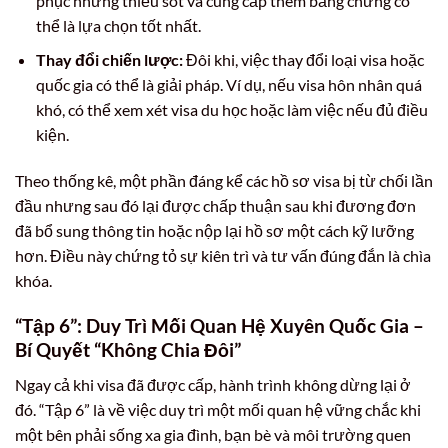
phục những thiếu sót và cung cấp thêm bằng chứng có
thể là lựa chọn tốt nhất.
Thay đổi chiến lược:
Đôi khi, việc thay đổi loại visa hoặc
quốc gia có thể là giải pháp. Ví dụ, nếu visa hôn nhân quá
khó, có thể xem xét visa du học hoặc làm việc nếu đủ điều
kiện.
Theo thống kê, một phần đáng kể các hồ sơ visa bị từ chối lần
đầu nhưng sau đó lại được chấp thuận sau khi đương đơn
đã bổ sung thông tin hoặc nộp lại hồ sơ một cách kỹ lưỡng
hơn. Điều này chứng tỏ sự kiên trì và tư vấn đúng đắn là chìa
khóa.
“Tập 6”: Duy Trì Mối Quan Hệ Xuyên Quốc Gia –
Bí Quyết “Không Chia Đôi”
Ngay cả khi visa đã được cấp, hành trình không dừng lại ở
đó. “Tập 6” là về việc duy trì một mối quan hệ vững chắc khi
một bên phải sống xa gia đình, bạn bè và môi trường quen