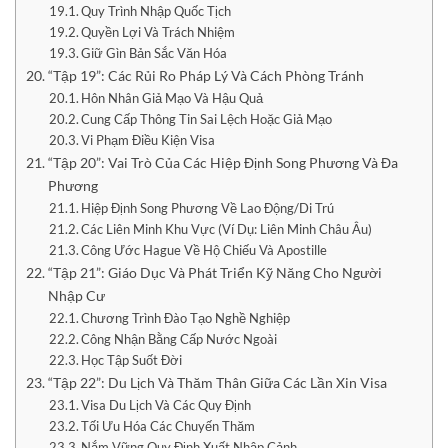
Quy Trình Nhập Quốc Tịch
Quyền Lợi Và Trách Nhiệm
Giữ Gìn Bản Sắc Văn Hóa
“Tập 19”: Các Rủi Ro Pháp Lý Và Cách Phòng Tránh
Hôn Nhân Giả Mạo Và Hậu Quả
Cung Cấp Thông Tin Sai Lệch Hoặc Giả Mạo
Vi Phạm Điều Kiện Visa
“Tập 20”: Vai Trò Của Các Hiệp Định Song Phương Và Đa
Phương
Hiệp Định Song Phương Về Lao Động/Di Trú
Các Liên Minh Khu Vực (Ví Dụ: Liên Minh Châu Âu)
Công Ước Hague Về Hộ Chiếu Và Apostille
“Tập 21”: Giáo Dục Và Phát Triển Kỹ Năng Cho Người
Nhập Cư
Chương Trình Đào Tạo Nghề Nghiệp
Công Nhận Bằng Cấp Nước Ngoài
Học Tập Suốt Đời
“Tập 22”: Du Lịch Và Thăm Thân Giữa Các Lần Xin Visa
Visa Du Lịch Và Các Quy Định
Tối Ưu Hóa Các Chuyến Thăm
Nắm Vững Quy Định Xuất Nhập Cảnh