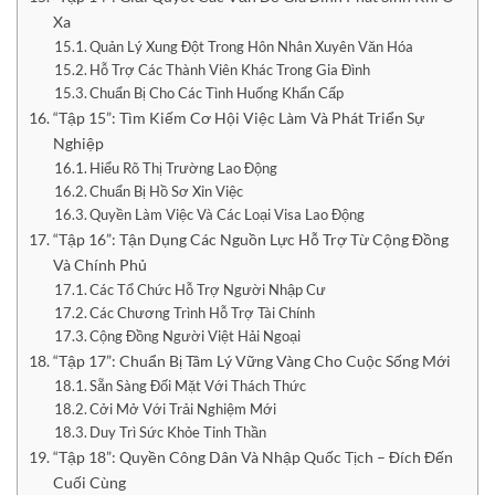
Xa
Quản Lý Xung Đột Trong Hôn Nhân Xuyên Văn Hóa
Hỗ Trợ Các Thành Viên Khác Trong Gia Đình
Chuẩn Bị Cho Các Tình Huống Khẩn Cấp
“Tập 15”: Tìm Kiếm Cơ Hội Việc Làm Và Phát Triển Sự
Nghiệp
Hiểu Rõ Thị Trường Lao Động
Chuẩn Bị Hồ Sơ Xin Việc
Quyền Làm Việc Và Các Loại Visa Lao Động
“Tập 16”: Tận Dụng Các Nguồn Lực Hỗ Trợ Từ Cộng Đồng
Và Chính Phủ
Các Tổ Chức Hỗ Trợ Người Nhập Cư
Các Chương Trình Hỗ Trợ Tài Chính
Cộng Đồng Người Việt Hải Ngoại
“Tập 17”: Chuẩn Bị Tâm Lý Vững Vàng Cho Cuộc Sống Mới
Sẵn Sàng Đối Mặt Với Thách Thức
Cởi Mở Với Trải Nghiệm Mới
Duy Trì Sức Khỏe Tinh Thần
“Tập 18”: Quyền Công Dân Và Nhập Quốc Tịch – Đích Đến
Cuối Cùng