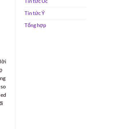
Tin tức Úc
Tin tức Ý
Tổng hợp
lời
họ
ông
 so
led
đi