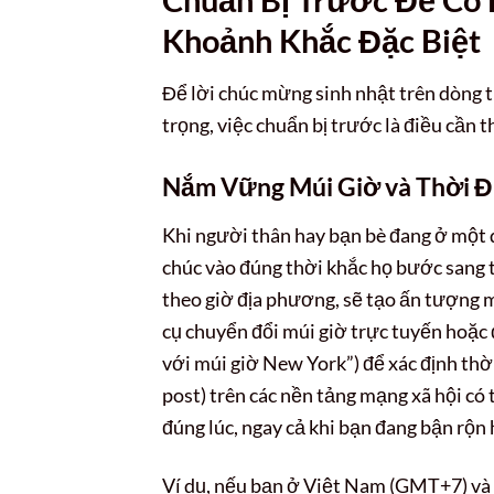
Khoảnh Khắc Đặc Biệt
Để lời chúc mừng sinh nhật trên dòng t
trọng, việc chuẩn bị trước là điều cần th
Nắm Vững Múi Giờ và Thời Đ
Khi người thân hay bạn bè đang ở một qu
chúc vào đúng thời khắc họ bước sang t
theo giờ địa phương, sẽ tạo ấn tượng m
cụ chuyển đổi múi giờ trực tuyến hoặc 
với múi giờ New York”) để xác định thời
post) trên các nền tảng mạng xã hội có 
đúng lúc, ngay cả khi bạn đang bận rộn
Ví dụ, nếu bạn ở Việt Nam (GMT+7) và 