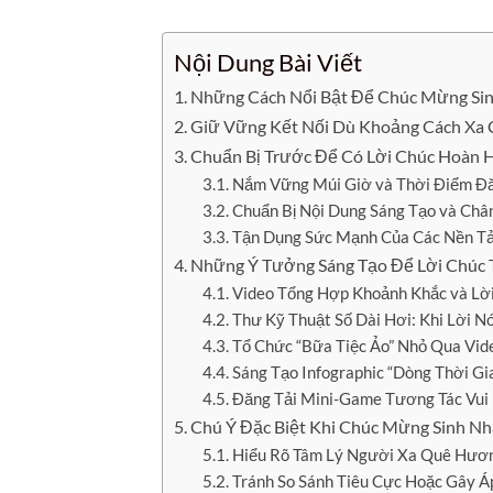
Nội Dung Bài Viết
Những Cách Nổi Bật Để Chúc Mừng Sin
Giữ Vững Kết Nối Dù Khoảng Cách Xa 
Chuẩn Bị Trước Để Có Lời Chúc Hoàn 
Nắm Vững Múi Giờ và Thời Điểm Đă
Chuẩn Bị Nội Dung Sáng Tạo và Châ
Tận Dụng Sức Mạnh Của Các Nền T
Những Ý Tưởng Sáng Tạo Để Lời Chúc
Video Tổng Hợp Khoảnh Khắc và Lời
Thư Kỹ Thuật Số Dài Hơi: Khi Lời Nó
Tổ Chức “Bữa Tiệc Ảo” Nhỏ Qua Vide
Sáng Tạo Infographic “Dòng Thời Gi
Đăng Tải Mini-Game Tương Tác Vui
Chú Ý Đặc Biệt Khi Chúc Mừng Sinh N
Hiểu Rõ Tâm Lý Người Xa Quê Hươ
Tránh So Sánh Tiêu Cực Hoặc Gây Á