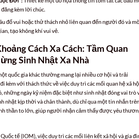
uộc Đời”:
Thiết kế một đồ họa thông tin tóm tắt các dấu m
 đăng kèm lời chúc.
u đố vui hoặc thử thách nhỏ liên quan đến người đó và m
an, tạo không khí vui vẻ.
Khoảng Cách Xa Cách: Tầm Quan
Mừng Sinh Nhật Xa Nhà
một quốc gia khác thường mang lại nhiều cơ hội và trải
 kèm với thách thức về việc duy trì các mối quan hệ xã hộ
ó, những ngày kỷ niệm đặc biệt như sinh nhật đóng vai trò 
h nhật kịp thời và chân thành, dù chỉ qua một tin nhắn trê
 tinh thần to lớn, giúp người nhận cảm thấy được yêu thươn
uốc tế (IOM), việc duy trì các mối liên kết xã hội và gia đì