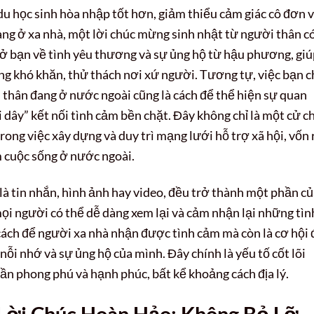
 du học sinh hòa nhập tốt hơn, giảm thiểu cảm giác cô đơn 
đang ở xa nhà, một lời chúc mừng sinh nhật từ người thân c
hở bạn về tình yêu thương và sự ủng hộ từ hậu phương, gi
g khó khăn, thử thách nơi xứ người. Tương tự, việc bạn c
 thân đang ở nước ngoài cũng là cách để thể hiện sự quan
i dây” kết nối tình cảm bền chặt. Đây không chỉ là một cử ch
rong việc xây dựng và duy trì mạng lưới hỗ trợ xã hội, vốn 
m cuộc sống ở nước ngoài.
 là tin nhắn, hình ảnh hay video, đều trở thành một phần c
mọi người có thể dễ dàng xem lại và cảm nhận lại những tìn
 cách để người xa nhà nhận được tình cảm mà còn là cơ hội 
ỗi nhớ và sự ủng hộ của mình. Đây chính là yếu tố cốt lõi
hần phong phú và hạnh phúc, bất kể khoảng cách địa lý.
Lời Chúc Hoàn Hảo: Không Bỏ Lỡ