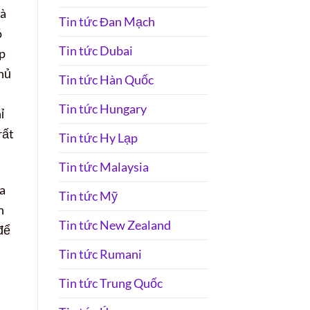
và
Tin tức Đan Mạch
ó
Tin tức Dubai
úp
hủ
Tin tức Hàn Quốc
Tin tức Hungary
ỉ
rất
Tin tức Hy Lạp
Tin tức Malaysia
ủa
Tin tức Mỹ
h
Tin tức New Zealand
để
Tin tức Rumani
Tin tức Trung Quốc