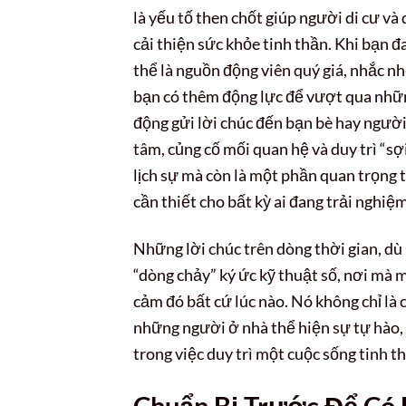
là yếu tố then chốt giúp người di cư và
cải thiện sức khỏe tinh thần. Khi bạn 
thể là nguồn động viên quý giá, nhắc n
bạn có thêm động lực để vượt qua nhữn
động gửi lời chúc đến bạn bè hay người
tâm, củng cố mối quan hệ và duy trì “sợ
lịch sự mà còn là một phần quan trọng t
cần thiết cho bất kỳ ai đang trải nghiệ
Những lời chúc trên dòng thời gian, dù
“dòng chảy” ký ức kỹ thuật số, nơi mà 
cảm đó bất cứ lúc nào. Nó không chỉ là
những người ở nhà thể hiện sự tự hào, n
trong việc duy trì một cuộc sống tinh t
Chuẩn Bị Trước Để Có 