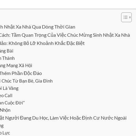
h Nhật Xa Nhà Qua Dòng Thời Gian
Cách: Tầm Quan Trọng Của Việc Chúc Mừng Sinh Nhật Xa Nhà
Hảo: Không Bỏ Lỡ Khoảnh Khắc Đặc Biệt
ng Bài
n Thành
ảng Mạng Xã Hội
 Thêm Phần Độc Đáo
 Chúc Từ Bạn Bè, Gia Đình
i Là Vàng
o Call
an Cuộc Đời”
 Nhộn
hật Người Đang Du Học, Làm Việc Hoặc Định Cư Nước Ngoài
ng
p Lực