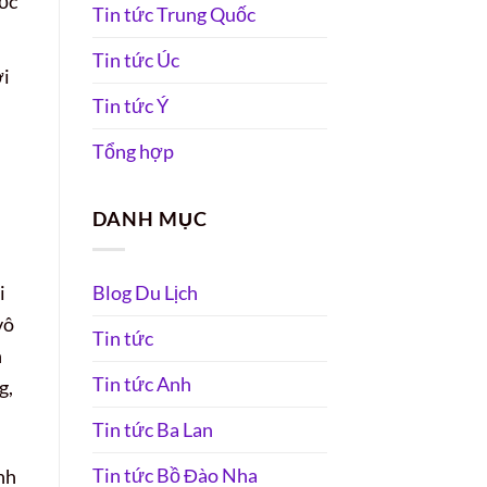
ốc
Tin tức Trung Quốc
Tin tức Úc
ời
Tin tức Ý
Tổng hợp
DANH MỤC
i
Blog Du Lịch
vô
Tin tức
n
Tin tức Anh
g,
Tin tức Ba Lan
Tin tức Bồ Đào Nha
nh