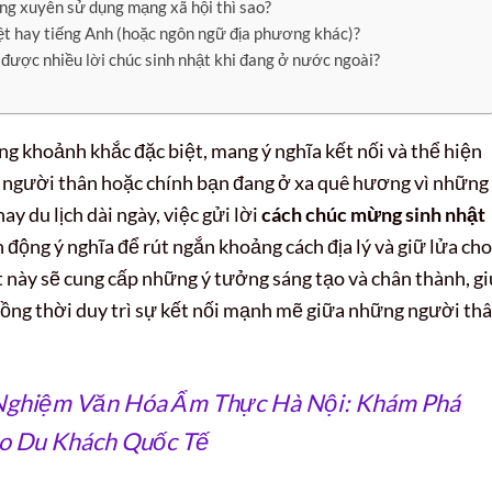
g xuyên sử dụng mạng xã hội thì sao?
Việt hay tiếng Anh (hoặc ngôn ngữ địa phương khác)?
 được nhiều lời chúc sinh nhật khi đang ở nước ngoài?
g khoảnh khắc đặc biệt, mang ý nghĩa kết nối và thể hiện
è, người thân hoặc chính bạn đang ở xa quê hương vì những
ay du lịch dài ngày, việc gửi lời
cách chúc mừng sinh nhật
động ý nghĩa để rút ngắn khoảng cách địa lý và giữ lửa cho
 này sẽ cung cấp những ý tưởng sáng tạo và chân thành, g
đồng thời duy trì sự kết nối mạnh mẽ giữa những người th
 Nghiệm Văn Hóa Ẩm Thực Hà Nội: Khám Phá
o Du Khách Quốc Tế