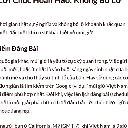
hời gian thật sự ý nghĩa và không bỏ lỡ khoảnh khắc quan
iết, đặc biệt khi có sự khác biệt về múi giờ.
iểm Đăng Bài
ốc gia khác, múi giờ là yếu tố cực kỳ quan trọng. Việc gửi 
uổi mới, hoặc ít nhất là vào buổi sáng ngày sinh nhật của 
ạnh mẽ và cho thấy sự tinh tế của bạn. Hãy sử dụng các c
đơn giản là tìm kiếm trên Google (ví dụ: “múi giờ Việt Nam
 điểm phù hợp nhất. Đôi khi, việc lên lịch đăng bài (schedu
thể là một giải pháp hữu ích để đảm bảo lời chúc được gửi 
 hoặc đang ngủ.
người bạn ở California, Mỹ (GMT-7), khi Việt Nam là 9 giờ