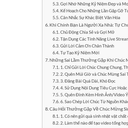
Gợi Nhớ Những Kỷ Niệm Đẹp và Mo
Kế Hoạch Cho Những Lần Gặp Gỡ T
Cân Nhắc Sự Khác Biệt Văn Hóa
Khi Chính Bạn Là Người Xa Nhà: Tự Ch
Chủ Động Chia Sẻ và Gợi Mở
Tận Dụng Các Tính Năng Live Strea
Gửi Lời Cảm Ơn Chân Thành
Tự Tạo Kỷ Niệm Mới
Những Sai Lầm Thường Gặp Khi Chúc M
1. Chỉ Gửi Lời Chúc Chung Chung, T
2. Quên Múi Giờ và Chúc Mừng Sai 
3. Đăng Bài Quá Dài, Khó Đọc
4. Sử Dụng Nội Dung Tiêu Cực Hoặc
5. Quên Đính Kèm Hình Ảnh/Video Ý
6. Sao Chép Lời Chúc Từ Nguồn Khá
Câu Hỏi Thường Gặp Về Chúc Mừng Sin
1. Có nên gửi quà sinh nhật vật chấ
2. Làm thế nào để tạo video tổng hợp 