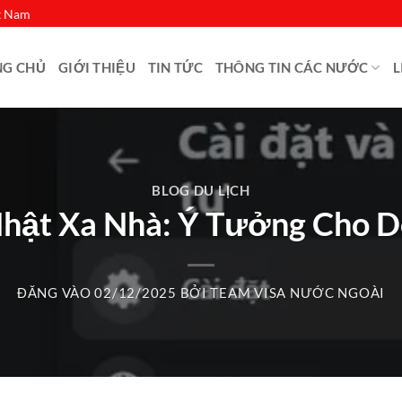
ệt Nam
NG CHỦ
GIỚI THIỆU
TIN TỨC
THÔNG TIN CÁC NƯỚC
L
BLOG DU LỊCH
hật Xa Nhà: Ý Tưởng Cho D
ĐĂNG VÀO
02/12/2025
BỞI
TEAM VISA NƯỚC NGOÀI