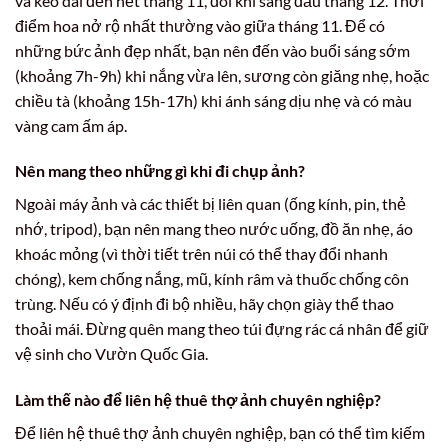
và kéo dài đến hết tháng 11, đôi khi sang đầu tháng 12. Thời
điểm hoa nở rộ nhất thường vào giữa tháng 11. Để có
những bức ảnh đẹp nhất, bạn nên đến vào buổi sáng sớm
(khoảng 7h-9h) khi nắng vừa lên, sương còn giăng nhẹ, hoặc
chiều tà (khoảng 15h-17h) khi ánh sáng dịu nhẹ và có màu
vàng cam ấm áp.
Nên mang theo những gì khi đi chụp ảnh?
Ngoài máy ảnh và các thiết bị liên quan (ống kính, pin, thẻ
nhớ, tripod), bạn nên mang theo nước uống, đồ ăn nhẹ, áo
khoác mỏng (vì thời tiết trên núi có thể thay đổi nhanh
chóng), kem chống nắng, mũ, kính râm và thuốc chống côn
trùng. Nếu có ý định đi bộ nhiều, hãy chọn giày thể thao
thoải mái. Đừng quên mang theo túi đựng rác cá nhân để giữ
vệ sinh cho Vườn Quốc Gia.
Làm thế nào để liên hệ thuê thợ ảnh chuyên nghiệp?
Để liên hệ thuê thợ ảnh chuyên nghiệp, bạn có thể tìm kiếm