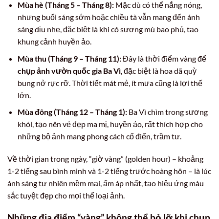
Mùa hè (Tháng 5 – Tháng 8):
Mặc dù có thể nắng nóng,
nhưng buổi sáng sớm hoặc chiều tà vẫn mang đến ánh
sáng dịu nhẹ, đặc biệt là khi có sương mù bao phủ, tạo
khung cảnh huyền ảo.
Mùa thu (Tháng 9 – Tháng 11):
Đây là thời điểm vàng để
chụp ảnh vườn quốc gia Ba Vì
, đặc biệt là hoa dã quỳ
bung nở rực rỡ. Thời tiết mát mẻ, ít mưa cũng là lợi thế
lớn.
Mùa đông (Tháng 12 – Tháng 1):
Ba Vì chìm trong sương
khói, tạo nên vẻ đẹp ma mị, huyền ảo, rất thích hợp cho
những bộ ảnh mang phong cách cổ điển, trầm tư.
Về thời gian trong ngày, “giờ vàng” (golden hour) – khoảng
1-2 tiếng sau bình minh và 1-2 tiếng trước hoàng hôn – là lúc
ánh sáng tự nhiên mềm mại, ấm áp nhất, tạo hiệu ứng màu
sắc tuyệt đẹp cho mọi thể loại ảnh.
Những địa điểm “vàng” không thể bỏ lỡ khi chụp