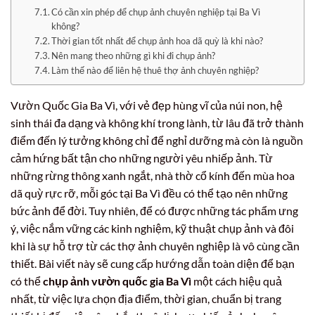
Có cần xin phép để chụp ảnh chuyên nghiệp tại Ba Vì
không?
Thời gian tốt nhất để chụp ảnh hoa dã quỳ là khi nào?
Nên mang theo những gì khi đi chụp ảnh?
Làm thế nào để liên hệ thuê thợ ảnh chuyên nghiệp?
Vườn Quốc Gia Ba Vì, với vẻ đẹp hùng vĩ của núi non, hệ
sinh thái đa dạng và không khí trong lành, từ lâu đã trở thành
điểm đến lý tưởng không chỉ để nghỉ dưỡng mà còn là nguồn
cảm hứng bất tận cho những người yêu nhiếp ảnh. Từ
những rừng thông xanh ngắt, nhà thờ cổ kính đến mùa hoa
dã quỳ rực rỡ, mỗi góc tại Ba Vì đều có thể tạo nên những
bức ảnh để đời. Tuy nhiên, để có được những tác phẩm ưng
ý, việc nắm vững các kinh nghiệm, kỹ thuật chụp ảnh và đôi
khi là sự hỗ trợ từ các thợ ảnh chuyên nghiệp là vô cùng cần
thiết. Bài viết này sẽ cung cấp hướng dẫn toàn diện để bạn
có thể
chụp ảnh vườn quốc gia Ba Vì
một cách hiệu quả
nhất, từ việc lựa chọn địa điểm, thời gian, chuẩn bị trang