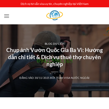
Bỏ
Dịch vụ tư vấn visa uy tín, chuyên nghiệp tại Việt Nam
qua
nội
dung
BLOG DU LỊCH
Chụp ảnh Vườn Quốc Gia Ba Vì: Hướng
dẫn chi tiết & Dịch vụ thuê thợ chuyên
nghiệp
ĐĂNG VÀO
30/11/2025
BỞI
TEAM VISA NƯỚC NGOÀI