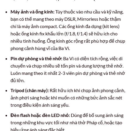
Máy ảnh và ống kính:
Tùy thuộc vào nhu cầu và kỹ năng,
bạn có thể mang theo máy DSLR, Mirrorless hoặc thậm
chí là máy ảnh compact. Các ống kính đa dụng (kit lens)
hoặc ống kính fix khẩu lớn (f/1.8, f/1.4) sẽ hữu ích cho
nhiều tình huống. Ống kính góc rộng rất phù hợp để chụp
phong cảnh hùng vĩ của Ba Vì.
Pin dự phòng và thẻ nhớ:
Ba Vì có diện tích rộng, việc di
chuyển và chụp nhiều sẽ tốn pin và dung lượng thẻ nhớ.
Luôn mang theo ít nhất 2-3 viên pin dự phòng và thẻ nhớ
đủ lớn.
Tripod (chân máy):
Rất hữu ích khi chụp ảnh phong cảnh,
ảnh phơi sáng hoặc khi muốn có những bức ảnh sắc nét
trong điều kiện ánh sáng yếu.
Đèn flash hoặc đèn LED nhỏ:
Dùng để bổ sung ánh sáng
trong những khu vực tối như nhà thờ Pháp cổ, hoặc tạo
hiệu ứng ánh sáng đặc biệt.