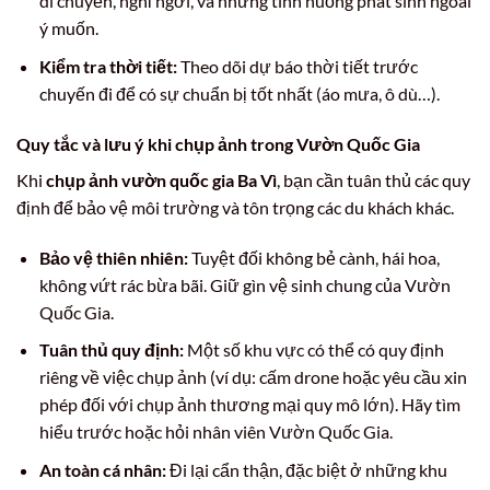
di chuyển, nghỉ ngơi, và những tình huống phát sinh ngoài
ý muốn.
Kiểm tra thời tiết:
Theo dõi dự báo thời tiết trước
chuyến đi để có sự chuẩn bị tốt nhất (áo mưa, ô dù…).
Quy tắc và lưu ý khi chụp ảnh trong Vườn Quốc Gia
Khi
chụp ảnh vườn quốc gia Ba Vì
, bạn cần tuân thủ các quy
định để bảo vệ môi trường và tôn trọng các du khách khác.
Bảo vệ thiên nhiên:
Tuyệt đối không bẻ cành, hái hoa,
không vứt rác bừa bãi. Giữ gìn vệ sinh chung của Vườn
Quốc Gia.
Tuân thủ quy định:
Một số khu vực có thể có quy định
riêng về việc chụp ảnh (ví dụ: cấm drone hoặc yêu cầu xin
phép đối với chụp ảnh thương mại quy mô lớn). Hãy tìm
hiểu trước hoặc hỏi nhân viên Vườn Quốc Gia.
An toàn cá nhân:
Đi lại cẩn thận, đặc biệt ở những khu