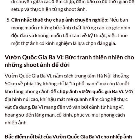
di chuyển giữa các điểm chụp, đảm bảo có đủ thời gian để
setup và thực hiện từng shoot ảnh.
Cân nhắc thuê thợ chụp ảnh chuyên nghiệp:
Nếu bạn
mong muốn những bức ảnh chất lượng cao, có góc nhìn
độc đáo và không muốn bận tâm về kỹ thuật, việc thuê
một thợ ảnh có kinh nghiệm là lựa chọn đáng giá.
Vườn Quốc Gia Ba Vì: Bức tranh thiên nhiên cho
những shoot ảnh để đời
Vườn Quốc Gia Ba Vì, nằm cách trung tâm Hà Nội khoảng
50km về phía Tây, không chỉ là “lá phổi xanh” mà còn là một
kho tàng phong cảnh để
chụp ảnh vườn quốc gia Ba Vì
. Với
địa hình núi cao, khí hậu mát mẻ quanh năm cùng hệ thực
vật đa dạng, Ba Vì mang đến vô vàn bối cảnh từ hùng vĩ,
hoang sơ đến lãng mạn, cổ kính, phục vụ mọi phong cách
nhiếp ảnh.
Đặc điểm nổi bật của Vườn Quốc Gia Ba Vì cho nhiếp ảnh