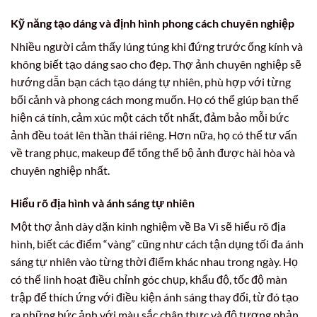
Kỹ năng tạo dáng và định hình phong cách chuyên nghiệp
Nhiều người cảm thấy lúng túng khi đứng trước ống kính và
không biết tạo dáng sao cho đẹp. Thợ ảnh chuyên nghiệp sẽ
hướng dẫn bạn cách tạo dáng tự nhiên, phù hợp với từng
bối cảnh và phong cách mong muốn. Họ có thể giúp bạn thể
hiện cá tính, cảm xúc một cách tốt nhất, đảm bảo mỗi bức
ảnh đều toát lên thần thái riêng. Hơn nữa, họ có thể tư vấn
về trang phục, makeup để tổng thể bộ ảnh được hài hòa và
chuyên nghiệp nhất.
Hiểu rõ địa hình và ánh sáng tự nhiên
Một thợ ảnh dày dặn kinh nghiệm về Ba Vì sẽ hiểu rõ địa
hình, biết các điểm “vàng” cũng như cách tận dụng tối đa ánh
sáng tự nhiên vào từng thời điểm khác nhau trong ngày. Họ
có thể linh hoạt điều chỉnh góc chụp, khẩu độ, tốc độ màn
trập để thích ứng với điều kiện ánh sáng thay đổi, từ đó tạo
ra những bức ảnh với màu sắc chân thực và độ tương phản