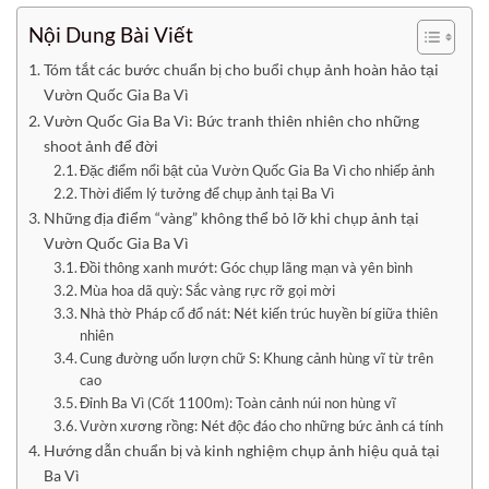
Nội Dung Bài Viết
Tóm tắt các bước chuẩn bị cho buổi chụp ảnh hoàn hảo tại
Vườn Quốc Gia Ba Vì
Vườn Quốc Gia Ba Vì: Bức tranh thiên nhiên cho những
shoot ảnh để đời
Đặc điểm nổi bật của Vườn Quốc Gia Ba Vì cho nhiếp ảnh
Thời điểm lý tưởng để chụp ảnh tại Ba Vì
Những địa điểm “vàng” không thể bỏ lỡ khi chụp ảnh tại
Vườn Quốc Gia Ba Vì
Đồi thông xanh mướt: Góc chụp lãng mạn và yên bình
Mùa hoa dã quỳ: Sắc vàng rực rỡ gọi mời
Nhà thờ Pháp cổ đổ nát: Nét kiến trúc huyền bí giữa thiên
nhiên
Cung đường uốn lượn chữ S: Khung cảnh hùng vĩ từ trên
cao
Đỉnh Ba Vì (Cốt 1100m): Toàn cảnh núi non hùng vĩ
Vườn xương rồng: Nét độc đáo cho những bức ảnh cá tính
Hướng dẫn chuẩn bị và kinh nghiệm chụp ảnh hiệu quả tại
Ba Vì