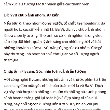
cảm xúc, sự tương tác tự nhiên giữa các thành viên.
Dịch vụ chụp ảnh nhóm, sự kiện
Nếu bạn đi theo nhóm đông người, tổ chức teambuilding, dã
ngoại hoặc các sự kiện nhỏ tại Ba Vì, dịch vụ chụp ảnh nhóm
là lựa chọn lý tưởng. Thợ ảnh sẽ có kinh nghiệm trong việc
sắp xếp đội hình, quản lý ánh sáng cho nhiều người và bắt
những khoảnh khắc vui vẻ, năng động của cả nhóm. Các gói
này thường linh hoạt hơn về thời gian và số lượng người
tham gia.
Chụp ảnh Flycam: Góc nhìn toàn cảnh ấn tượng
Với công nghệ flycam, những bức ảnh và thước phim từ trên
cao mang đến một góc nhìn hoàn toàn mới lạ về Ba Vì. Dịch
vụ này phù hợp cho những ai muốn có những bức ảnh phong
cảnh hoành tráng, ghi lại toàn bộ vẻ đẹp hùng vĩ của núi
rừng, hay những con đường uốn lượn. Tuy nhiên, chi phí
thuê flycam thường cao hơn và cần tuân thủ nghiêm ngặt