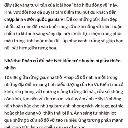
đầy sắc vàng tươi tắn của loài hoa “báo hiệu đông về” này.
Khu vực đồi hoa dã quỳ là tâm điểm thu hút du khách đến
chụp ảnh vườn quốc gia Ba Vì
. Để có những bức ảnh đẹp
nhất, bạn nên đến vào buổi sáng sớm khi nắng vừa lên, hoặc
chiều tà khi ánh sáng vàng dịu hơn. Việc lựa chọn trang phục
màu trung tính hoặc màu đối lập như xanh, trắng sẽ giúp bạn
nổi bật hơn giữa rừng hoa.
Nhà thờ Pháp cổ đổ nát: Nét kiến trúc huyền bí giữa thiên
nhiên
Tọa lạc giữa rừng già, nhà thờ Pháp cổ đổ nát là một trong
những địa điểm mang tính biểu tượng của Ba Vì. Kiến trúc cổ
kính, rêu phong với những mảng tường đổ nát, cửa sổ không
còn kính, tạo nên vẻ đẹp ma mị và đầy ám ảnh. Đây là phông
nền hoàn hảo cho những bức ảnh phong cách vintage, gothic
hoặc chân dung với thần thái bí ẩn. Ánh sáng tự nhiên lọt
qua những ô cửa sổ đổ vỡ tạo ra hiệu ứng tương phản mạnh
mẽ, giúp bức ảnh có chiều sâu và cảm xúc.