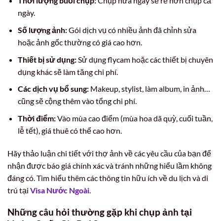
Thời lượng buổi chụp:
Chụp nửa ngày sẽ rẻ hơn chụp cả
ngày.
Số lượng ảnh:
Gói dịch vụ có nhiều ảnh đã chỉnh sửa
hoặc ảnh gốc thường có giá cao hơn.
Thiết bị sử dụng:
Sử dụng flycam hoặc các thiết bị chuyên
dụng khác sẽ làm tăng chi phí.
Các dịch vụ bổ sung:
Makeup, stylist, làm album, in ảnh…
cũng sẽ cộng thêm vào tổng chi phí.
Thời điểm:
Vào mùa cao điểm (mùa hoa dã quỳ, cuối tuần,
lễ tết), giá thuê có thể cao hơn.
Hãy thảo luận chi tiết với thợ ảnh về các yêu cầu của bạn để
nhận được báo giá chính xác và tránh những hiểu lầm không
đáng có. Tìm hiểu thêm các thông tin hữu ích về du lịch và di
trú tại
Visa Nước Ngoài
.
Những câu hỏi thường gặp khi chụp ảnh tại