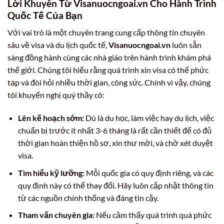
Lời Khuyên Từ Visanuocngoai.vn Cho Hành Trình
Quốc Tế Của Bạn
Với vai trò là một chuyên trang cung cấp thông tin chuyên
sâu về visa và du lịch quốc tế,
Visanuocngoai.vn
luôn sẵn
sàng đồng hành cùng các nhà giáo trên hành trình khám phá
thế giới. Chúng tôi hiểu rằng quá trình xin visa có thể phức
tạp và đòi hỏi nhiều thời gian, công sức. Chính vì vậy, chúng
tôi khuyến nghị quý thầy cô:
Lên kế hoạch sớm:
Dù là du học, làm việc hay du lịch, việc
chuẩn bị trước ít nhất 3-6 tháng là rất cần thiết để có đủ
thời gian hoàn thiện hồ sơ, xin thư mời, và chờ xét duyệt
visa.
Tìm hiểu kỹ lưỡng:
Mỗi quốc gia có quy định riêng, và các
quy định này có thể thay đổi. Hãy luôn cập nhật thông tin
từ các nguồn chính thống và đáng tin cậy.
Tham vấn chuyên gia:
Nếu cảm thấy quá trình quá phức