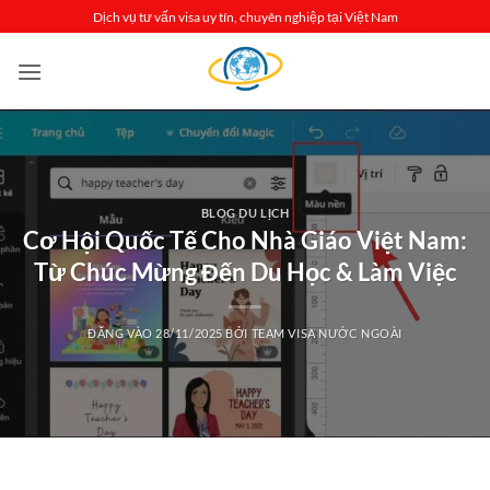
Bỏ
Dịch vụ tư vấn visa uy tín, chuyên nghiệp tại Việt Nam
qua
nội
dung
BLOG DU LỊCH
Cơ Hội Quốc Tế Cho Nhà Giáo Việt Nam:
Từ Chúc Mừng Đến Du Học & Làm Việc
ĐĂNG VÀO
28/11/2025
BỞI
TEAM VISA NƯỚC NGOÀI