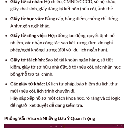
Giấy tờ cá nhân:
Hộ chiếu, CMND/CCCD, sổ hộ khẩu,
giấy khai sinh, giấy đăng ký kết hôn (nếu có), ảnh thẻ.
Giấy tờ học vấn:
Bằng cấp, bảng điểm, chứng chỉ tiếng
Anh/ngôn ngữ khác.
Giấy tờ công việc:
Hợp đồng lao động, quyết định bổ
nhiệm, xác nhận công tác, sao kê lương, đơn xin nghỉ
phép/nghỉ không lương (đối với du lịch ngắn hạn).
Giấy tờ tài chính:
Sao kê tài khoản ngân hàng, sổ tiết
kiệm, giấy tờ sở hữu nhà đất, ô tô (nếu có), xác nhận học
bổng/hỗ trợ tài chính.
Các giấy tờ khác:
Lý lịch tư pháp, bảo hiểm du lịch, thư
mời (nếu có), lịch trình chuyến đi.
Hãy sắp xếp hồ sơ một cách khoa học, rõ ràng và có logic
để người xét duyệt dễ dàng kiểm tra.
Phỏng Vấn Visa và Những Lưu Ý Quan Trọng