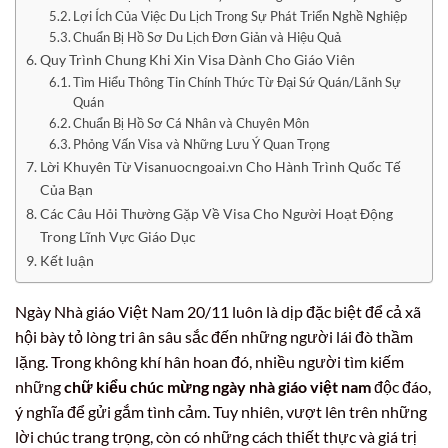
Lợi Ích Của Việc Du Lịch Trong Sự Phát Triển Nghề Nghiệp
Chuẩn Bị Hồ Sơ Du Lịch Đơn Giản và Hiệu Quả
Quy Trình Chung Khi Xin Visa Dành Cho Giáo Viên
Tìm Hiểu Thông Tin Chính Thức Từ Đại Sứ Quán/Lãnh Sự
Quán
Chuẩn Bị Hồ Sơ Cá Nhân và Chuyên Môn
Phỏng Vấn Visa và Những Lưu Ý Quan Trọng
Lời Khuyên Từ Visanuocngoai.vn Cho Hành Trình Quốc Tế
Của Bạn
Các Câu Hỏi Thường Gặp Về Visa Cho Người Hoạt Động
Trong Lĩnh Vực Giáo Dục
Kết luận
Ngày Nhà giáo Việt Nam 20/11 luôn là dịp đặc biệt để cả xã
hội bày tỏ lòng tri ân sâu sắc đến những người lái đò thầm
lặng. Trong không khí hân hoan đó, nhiều người tìm kiếm
những
chữ kiểu chúc mừng ngày nhà giáo việt nam
độc đáo,
ý nghĩa để gửi gắm tình cảm. Tuy nhiên, vượt lên trên những
lời chúc trang trọng, còn có những cách thiết thực và giá trị