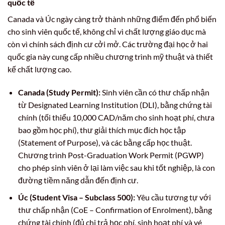
quốc tế
Canada và Úc ngày càng trở thành những điểm đến phổ biến
cho sinh viên quốc tế, không chỉ vì chất lượng giáo dục mà
còn vì chính sách định cư cởi mở. Các trường đại học ở hai
quốc gia này cung cấp nhiều chương trình mỹ thuật và thiết
kế chất lượng cao.
Canada (Study Permit):
Sinh viên cần có thư chấp nhận
từ Designated Learning Institution (DLI), bằng chứng tài
chính (tối thiểu 10,000 CAD/năm cho sinh hoạt phí, chưa
bao gồm học phí), thư giải thích mục đích học tập
(Statement of Purpose), và các bằng cấp học thuật.
Chương trình Post-Graduation Work Permit (PGWP)
cho phép sinh viên ở lại làm việc sau khi tốt nghiệp, là con
đường tiềm năng dẫn đến định cư.
Úc (Student Visa – Subclass 500):
Yêu cầu tương tự với
thư chấp nhận (CoE – Confirmation of Enrolment), bằng
chứng tài chính (đủ chi trả học phí, sinh hoạt phí và vé