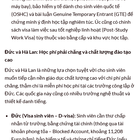
máy bay), bảo hiểm y tế dành cho sinh viên quốc tế
(OSHC) và bài luận Genuine Temporary Entrant (GTE) để
chứng minh ý định học tập nghiêm túc. Úc cũng có chính
sách visa làm việc sau tốt nghiệp linh hoạt (Post-Study
Work Visa) tùy thuộc vào bằng cấp và khu vực học tập.
Đức và Hà Lan: Học phí phải chăng và chất lượng đào tạo
cao
Đức và Hà Lan là những lựa chọn tuyệt vời cho sinh viên
muốn tiếp cận nền giáo dục chất lượng cao với chi phí phải
chăng, thậm chí là miễn phí học phí tại các trường công lập ở
Đức. Các quốc gia này cũng có nhiều trường nghệ thuật và
thiết kế danh tiếng.
Đức (Visa sinh viên – D-visa):
Sinh viên cần thư chấp
nhận từ trường, bằng chứng tài chính (thông qua tài
khoản phong tỏa – Blocked Account, khoảng 11,208
Euro/năm), bảo hiểm y tế và chứng chỉ tiếng Đức (nếu