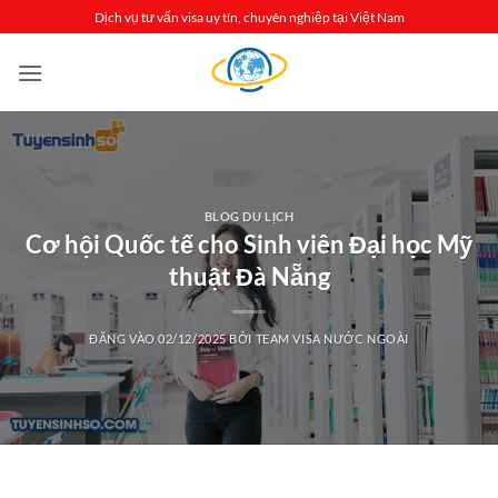
Bỏ
Dịch vụ tư vấn visa uy tín, chuyên nghiệp tại Việt Nam
qua
nội
dung
BLOG DU LỊCH
Cơ hội Quốc tế cho Sinh viên Đại học Mỹ
thuật Đà Nẵng
ĐĂNG VÀO
02/12/2025
BỞI
TEAM VISA NƯỚC NGOÀI