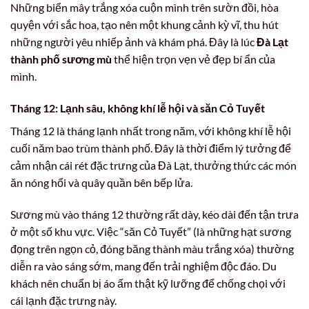
Những biển mây trắng xóa cuộn mình trên sườn đồi, hòa
quyện với sắc hoa, tạo nên một khung cảnh kỳ vĩ, thu hút
những người yêu nhiếp ảnh và khám phá. Đây là lúc
Đà Lạt
thành phố sương mù
thể hiện trọn vẹn vẻ đẹp bí ẩn của
mình.
Tháng 12: Lạnh sâu, không khí lễ hội và săn Cỏ Tuyết
Tháng 12 là tháng lạnh nhất trong năm, với không khí lễ hội
cuối năm bao trùm thành phố. Đây là thời điểm lý tưởng để
cảm nhận cái rét đặc trưng của Đà Lạt, thưởng thức các món
ăn nóng hổi và quây quần bên bếp lửa.
Sương mù vào tháng 12 thường rất dày, kéo dài đến tận trưa
ở một số khu vực. Việc “săn Cỏ Tuyết” (là những hạt sương
đọng trên ngọn cỏ, đóng băng thành màu trắng xóa) thường
diễn ra vào sáng sớm, mang đến trải nghiệm độc đáo. Du
khách nên chuẩn bị áo ấm thật kỹ lưỡng để chống chọi với
cái lạnh đặc trưng này.