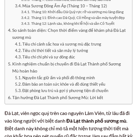
Mùa Sương Đông Ấm Áp (Tháng 10 – Tháng 12)
Tháng 10: Khởi đầu Dã Quỳ rực rỡ và sương mù lãng đãng
Tháng 11: Đỉnh cao Dã Quỳ, Cỏ Hồng và săn mây tuyệt đẹp
Tháng 12: Lạnh sâu, không khí lễ hội và săn Cỏ Tuyết
So sánh toàn diện: Chọn thời điểm vàng để khám phá Đà Lạt
sương mù
Tiêu chí cảnh sắc hoa và sương mù đặc trưng
Tiêu chí thời tiết và săn mây lý tưởng
Tiêu chí chi phí và sự đông đúc
Kinh nghiệm chuẩn bị chuyến đi Đà Lạt Thành phố Sương
Mù hoàn hảo
Nguyên tắc giữ ấm và phối đồ thông minh
Đảm bảo an toàn sức khỏe và đồ dùng thiết yếu
Đặt phòng lưu trú và gợi ý phương tiện di chuyển
Tận hưởng Đà Lạt Thành phố Sương Mù: Lời kết
Đà Lạt, viên ngọc quý trên cao nguyên Lâm Viên, từ lâu đã đi
vào lòng người với biệt danh
Đà Lạt thành phố sương mù
.
Biệt danh này không chỉ mô tả một hiện tượng thời tiết mà
còn khắc họa nên nét quyến rũ đặc trưng, làm say đắm bất kỳ