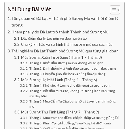
Nội Dung Bài Viết
Tổng quan về Đà Lạt – Thành phố Sương Mù và Thời điểm lý
tưởng
Khám phá lý do Đà Lạt trở thành Thành phố Sương Mù
Đặc điểm địa lý tạo nên vẻ đẹp huyền ảo
Chu kỳ khí hậu và sự hình thành sương mù qua các mùa
Trải nghiệm Đà Lạt Thành phố Sương Mù qua từng giai đoạn
Mùa Sương Xuân Tươi Sáng (Tháng 1 – Tháng 3)
Tháng 1: Khởi đầu sương mù và không khí se lạnh
Tháng 2: Đỉnh điểm Mai Anh Đào và sương sớm đặc trưng
Tháng 3: Chuyển giao sắc hoa và nắng ấm dịu dàng
Mùa Sương Hạ Mát Lành (Tháng 4 – Tháng 6)
Tháng 4: Khô ráo, lý tưởng cho dã ngoại và sương sớm
Tháng 5: Bắt đầu mưa rào, không khí trong lành và sương
mù dày hơn
Tháng 6: Mùa Cẩm Tú Cầu bung nở và Lavender tím mộng
mơ
Mùa Sương Thu Tĩnh Lặng (Tháng 7 – Tháng 9)
Tháng 7: Mùa mưa cao điểm, chi phí thấp và sương giăng lối
Tháng 8: Phù hợp nghỉ dưỡng, “view” cà phê sương mù
Tháng 9: Cuối mùa mưa, bắt đầu săn mây sau mưa