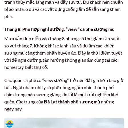
tranh thủy mặc, lãng mạn và đầy suy tư. Du khách nên chuẩn
bị áo mưa, ô dù và các vật dụng chống ẩm để sẵn sàng khám
phá.
Tháng 8: Phù hợp nghỉ dưỡng, “view” cà phê sương mù
Mưa vẫn tiếp diễn vào tháng 8 nhưng có thể giảm tần suất
so với tháng 7. Không khí se lạnh sâu và độ ẩm cao khiến
sương mù càng thêm phần huyền ảo. Đây là thời điểm tuyệt
vời để nghỉ dưỡng, tận hưởng không gian ấm cúng tại các
homestay, biệt thự cổ.
Các quán cà phê có “view sương” trở nên đắt giá hơn bao giờ
hết. Ngồi nhâm nhi ly cà phê nóng, ngắm nhìn thành phố
chìm trong màn sương giăng kín lối là một trải nghiệm khó
quên, đặc trưng của
Đà Lạt thành phố sương mù
những
ngày này.