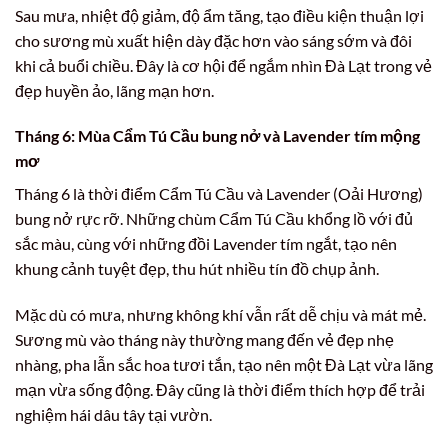
Sau mưa, nhiệt độ giảm, độ ẩm tăng, tạo điều kiện thuận lợi
cho sương mù xuất hiện dày đặc hơn vào sáng sớm và đôi
khi cả buổi chiều. Đây là cơ hội để ngắm nhìn Đà Lạt trong vẻ
đẹp huyền ảo, lãng mạn hơn.
Tháng 6: Mùa Cẩm Tú Cầu bung nở và Lavender tím mộng
mơ
Tháng 6 là thời điểm Cẩm Tú Cầu và Lavender (Oải Hương)
bung nở rực rỡ. Những chùm Cẩm Tú Cầu khổng lồ với đủ
sắc màu, cùng với những đồi Lavender tím ngắt, tạo nên
khung cảnh tuyệt đẹp, thu hút nhiều tín đồ chụp ảnh.
Mặc dù có mưa, nhưng không khí vẫn rất dễ chịu và mát mẻ.
Sương mù vào tháng này thường mang đến vẻ đẹp nhẹ
nhàng, pha lẫn sắc hoa tươi tắn, tạo nên một Đà Lạt vừa lãng
mạn vừa sống động. Đây cũng là thời điểm thích hợp để trải
nghiệm hái dâu tây tại vườn.