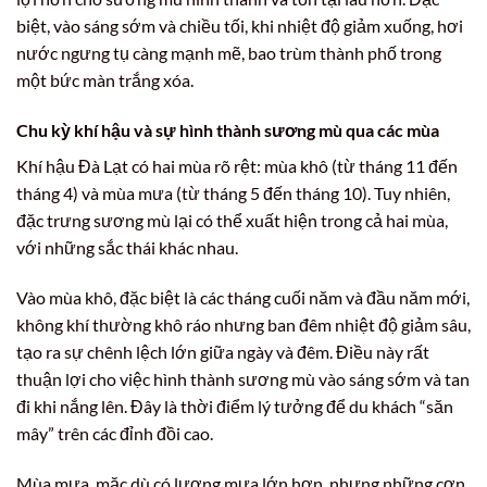
biệt, vào sáng sớm và chiều tối, khi nhiệt độ giảm xuống, hơi
nước ngưng tụ càng mạnh mẽ, bao trùm thành phố trong
một bức màn trắng xóa.
Chu kỳ khí hậu và sự hình thành sương mù qua các mùa
Khí hậu Đà Lạt có hai mùa rõ rệt: mùa khô (từ tháng 11 đến
tháng 4) và mùa mưa (từ tháng 5 đến tháng 10). Tuy nhiên,
đặc trưng sương mù lại có thể xuất hiện trong cả hai mùa,
với những sắc thái khác nhau.
Vào mùa khô, đặc biệt là các tháng cuối năm và đầu năm mới,
không khí thường khô ráo nhưng ban đêm nhiệt độ giảm sâu,
tạo ra sự chênh lệch lớn giữa ngày và đêm. Điều này rất
thuận lợi cho việc hình thành sương mù vào sáng sớm và tan
đi khi nắng lên. Đây là thời điểm lý tưởng để du khách “săn
mây” trên các đỉnh đồi cao.
Mùa mưa, mặc dù có lượng mưa lớn hơn, nhưng những cơn