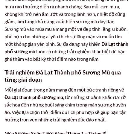
mưa rào thường diễn ra nhanh chóng. Sau mỗi cơn mưa,
không khí trở nên ẩm ướt và trong lành hơn, nhiệt độ cũng
giảm, làm tăng khả năng xuất hiện sương mù dày đặc.
Sương mù vào mùa mưa mang một vẻ đẹp tĩnh lặng, u buồn,
phù hợp cho những ai yêu thích sự lãng mạn và muốn tìm
một không gian yên bình. Sự đa dạng này khiến
Đà Lạt thành
phố sương mù
luôn có những trải nghiệm khác biệt dù bạn
ghé thăm vào bất kỳ thời điểm nào trong năm.
Trải nghiệm Đà Lạt Thành phố Sương Mù qua
từng giai đoạn
Mỗi giai đoạn trong năm mang đến một bức tranh riêng về
Đà Lạt thành phố sương mù
, từ những khoảnh khắc rực rỡ
sắc hoa đến những buổi sáng chìm trong màn sương huyền
ảo. Việc lựa chọn thời điểm du lịch phù hợp sẽ giúp bạn tận
hưởng trọn vẹn những trải nghiệm độc đáo nhất.
Mùa Sương Xuân Tươi Sáng (Tháng 1 – Tháng 3)