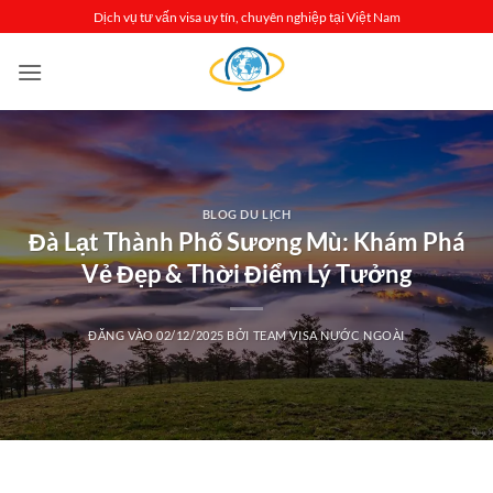
Bỏ
Dịch vụ tư vấn visa uy tín, chuyên nghiệp tại Việt Nam
qua
nội
dung
BLOG DU LỊCH
Đà Lạt Thành Phố Sương Mù: Khám Phá
Vẻ Đẹp & Thời Điểm Lý Tưởng
ĐĂNG VÀO
02/12/2025
BỞI
TEAM VISA NƯỚC NGOÀI