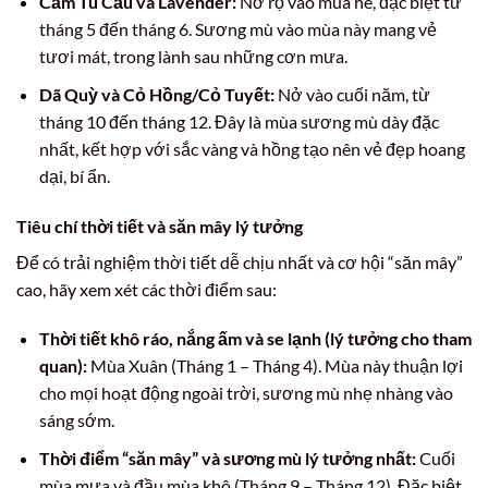
Cẩm Tú Cầu và Lavender:
Nở rộ vào mùa hè, đặc biệt từ
tháng 5 đến tháng 6. Sương mù vào mùa này mang vẻ
tươi mát, trong lành sau những cơn mưa.
Dã Quỳ và Cỏ Hồng/Cỏ Tuyết:
Nở vào cuối năm, từ
tháng 10 đến tháng 12. Đây là mùa sương mù dày đặc
nhất, kết hợp với sắc vàng và hồng tạo nên vẻ đẹp hoang
dại, bí ẩn.
Tiêu chí thời tiết và săn mây lý tưởng
Để có trải nghiệm thời tiết dễ chịu nhất và cơ hội “săn mây”
cao, hãy xem xét các thời điểm sau:
Thời tiết khô ráo, nắng ấm và se lạnh (lý tưởng cho tham
quan):
Mùa Xuân (Tháng 1 – Tháng 4). Mùa này thuận lợi
cho mọi hoạt động ngoài trời, sương mù nhẹ nhàng vào
sáng sớm.
Thời điểm “săn mây” và sương mù lý tưởng nhất:
Cuối
mùa mưa và đầu mùa khô (Tháng 9 – Tháng 12). Đặc biệt