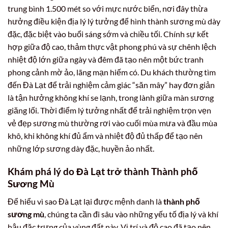
trung bình 1.500 mét so với mực nước biển, nơi đây thừa
hưởng điều kiện địa lý lý tưởng để hình thành sương mù dày
đặc, đặc biệt vào buổi sáng sớm và chiều tối. Chính sự kết
hợp giữa độ cao, thảm thực vật phong phú và sự chênh lệch
nhiệt độ lớn giữa ngày và đêm đã tạo nên một bức tranh
phong cảnh mờ ảo, lãng mạn hiếm có. Du khách thường tìm
đến Đà Lạt để trải nghiệm cảm giác “săn mây” hay đơn giản
là tận hưởng không khí se lạnh, trong lành giữa màn sương
giăng lối. Thời điểm lý tưởng nhất để trải nghiệm trọn vẹn
vẻ đẹp sương mù thường rơi vào cuối mùa mưa và đầu mùa
khô, khi không khí đủ ẩm và nhiệt độ đủ thấp để tạo nên
những lớp sương dày đặc, huyền ảo nhất.
Khám phá lý do Đà Lạt trở thành Thành phố
Sương Mù
Để hiểu vì sao Đà Lạt lại được mệnh danh là
thành phố
sương mù
, chúng ta cần đi sâu vào những yếu tố địa lý và khí
hậu đặc trưng của vùng đất này. Vị trí và độ cao đã tạo nên