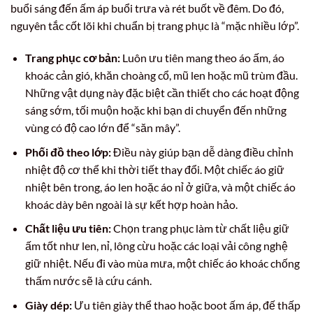
buổi sáng đến ấm áp buổi trưa và rét buốt về đêm. Do đó,
nguyên tắc cốt lõi khi chuẩn bị trang phục là “mặc nhiều lớp”.
Trang phục cơ bản:
Luôn ưu tiên mang theo áo ấm, áo
khoác cản gió, khăn choàng cổ, mũ len hoặc mũ trùm đầu.
Những vật dụng này đặc biệt cần thiết cho các hoạt động
sáng sớm, tối muộn hoặc khi bạn di chuyển đến những
vùng có độ cao lớn để “săn mây”.
Phối đồ theo lớp:
Điều này giúp bạn dễ dàng điều chỉnh
nhiệt độ cơ thể khi thời tiết thay đổi. Một chiếc áo giữ
nhiệt bên trong, áo len hoặc áo nỉ ở giữa, và một chiếc áo
khoác dày bên ngoài là sự kết hợp hoàn hảo.
Chất liệu ưu tiên:
Chọn trang phục làm từ chất liệu giữ
ấm tốt như len, nỉ, lông cừu hoặc các loại vải công nghệ
giữ nhiệt. Nếu đi vào mùa mưa, một chiếc áo khoác chống
thấm nước sẽ là cứu cánh.
Giày dép:
Ưu tiên giày thể thao hoặc boot ấm áp, đế thấp