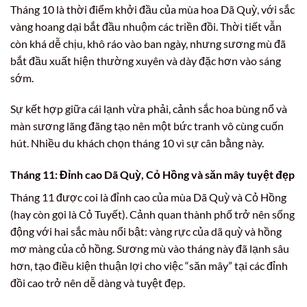
Tháng 10 là thời điểm khởi đầu của mùa hoa Dã Quỳ, với sắc
vàng hoang dại bắt đầu nhuộm các triền đồi. Thời tiết vẫn
còn khá dễ chịu, khô ráo vào ban ngày, nhưng sương mù đã
bắt đầu xuất hiện thường xuyên và dày đặc hơn vào sáng
sớm.
Sự kết hợp giữa cái lạnh vừa phải, cảnh sắc hoa bùng nổ và
màn sương lãng đãng tạo nên một bức tranh vô cùng cuốn
hút. Nhiều du khách chọn tháng 10 vì sự cân bằng này.
Tháng 11: Đỉnh cao Dã Quỳ, Cỏ Hồng và săn mây tuyệt đẹp
Tháng 11 được coi là đỉnh cao của mùa Dã Quỳ và Cỏ Hồng
(hay còn gọi là Cỏ Tuyết). Cảnh quan thành phố trở nên sống
động với hai sắc màu nổi bật: vàng rực của dã quỳ và hồng
mơ màng của cỏ hồng. Sương mù vào tháng này đã lạnh sâu
hơn, tạo điều kiện thuận lợi cho việc “săn mây” tại các đỉnh
đồi cao trở nên dễ dàng và tuyệt đẹp.