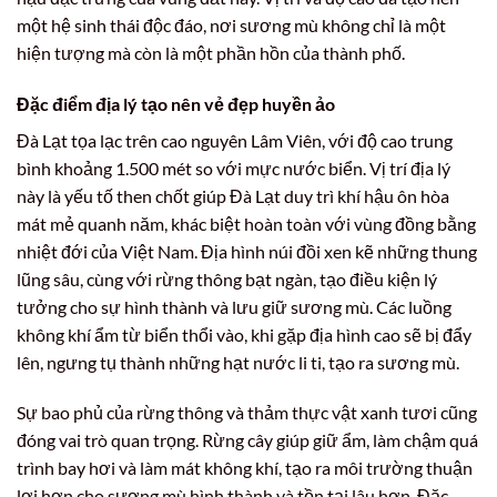
một hệ sinh thái độc đáo, nơi sương mù không chỉ là một
hiện tượng mà còn là một phần hồn của thành phố.
Đặc điểm địa lý tạo nên vẻ đẹp huyền ảo
Đà Lạt tọa lạc trên cao nguyên Lâm Viên, với độ cao trung
bình khoảng 1.500 mét so với mực nước biển. Vị trí địa lý
này là yếu tố then chốt giúp Đà Lạt duy trì khí hậu ôn hòa
mát mẻ quanh năm, khác biệt hoàn toàn với vùng đồng bằng
nhiệt đới của Việt Nam. Địa hình núi đồi xen kẽ những thung
lũng sâu, cùng với rừng thông bạt ngàn, tạo điều kiện lý
tưởng cho sự hình thành và lưu giữ sương mù. Các luồng
không khí ẩm từ biển thổi vào, khi gặp địa hình cao sẽ bị đẩy
lên, ngưng tụ thành những hạt nước li ti, tạo ra sương mù.
Sự bao phủ của rừng thông và thảm thực vật xanh tươi cũng
đóng vai trò quan trọng. Rừng cây giúp giữ ẩm, làm chậm quá
trình bay hơi và làm mát không khí, tạo ra môi trường thuận
lợi hơn cho sương mù hình thành và tồn tại lâu hơn. Đặc