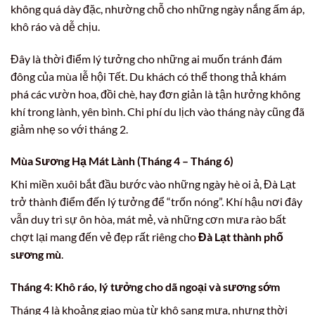
không quá dày đặc, nhường chỗ cho những ngày nắng ấm áp,
khô ráo và dễ chịu.
Đây là thời điểm lý tưởng cho những ai muốn tránh đám
đông của mùa lễ hội Tết. Du khách có thể thong thả khám
phá các vườn hoa, đồi chè, hay đơn giản là tận hưởng không
khí trong lành, yên bình. Chi phí du lịch vào tháng này cũng đã
giảm nhẹ so với tháng 2.
Mùa Sương Hạ Mát Lành (Tháng 4 – Tháng 6)
Khi miền xuôi bắt đầu bước vào những ngày hè oi ả, Đà Lạt
trở thành điểm đến lý tưởng để “trốn nóng”. Khí hậu nơi đây
vẫn duy trì sự ôn hòa, mát mẻ, và những cơn mưa rào bất
chợt lại mang đến vẻ đẹp rất riêng cho
Đà Lạt thành phố
sương mù
.
Tháng 4: Khô ráo, lý tưởng cho dã ngoại và sương sớm
Tháng 4 là khoảng giao mùa từ khô sang mưa, nhưng thời