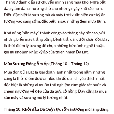
Tháng 9 đánh dấu sự chuyển mình sang mùa khô. Mưa bắt
đầu giảm dần, nhường chỗ cho những ngày khô ráo hơn.
Điều đặc biệt là sương mù và mây trời xuất hiện cực kỳ ấn
tượng vào sáng sớm, đặc biệt là sau những đêm mưa lạnh.
Khả năng “săn mây” thành công vào tháng này rất cao, với
những biển mây trắng bồng bềnh trải dài dưới chân đồi. Đây
là thời điểm lý tưởng để chụp những bức ảnh nghệ thuật,
ghi lại khoảnh khắc kỳ ảo của thiên nhiên Đà Lạt.
Mùa Sương Đông Ấm Áp (Tháng 10 – Tháng 12)
Mùa đông Đà Lạt là giai đoạn lạnh nhất trong năm, nhưng
cũng là thời điểm được nhiều tín đồ du lịch yêu thích nhất,
đặc biệt là những ai muốn trải nghiệm cảm giác rét buốt và
chiêm ngưỡng vẻ đẹp của dã quỳ, cỏ hồng. Đây cũng là mùa
săn mây
và sương mù lý tưởng nhất.
Tháng 10: Khởi đầu Dã Quỳ rực rỡ và sương mù lãng đãng