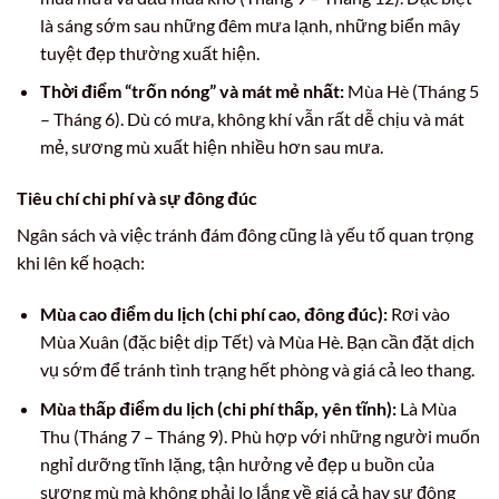
là sáng sớm sau những đêm mưa lạnh, những biển mây
tuyệt đẹp thường xuất hiện.
Thời điểm “trốn nóng” và mát mẻ nhất:
Mùa Hè (Tháng 5
– Tháng 6). Dù có mưa, không khí vẫn rất dễ chịu và mát
mẻ, sương mù xuất hiện nhiều hơn sau mưa.
Tiêu chí chi phí và sự đông đúc
Ngân sách và việc tránh đám đông cũng là yếu tố quan trọng
khi lên kế hoạch:
Mùa cao điểm du lịch (chi phí cao, đông đúc):
Rơi vào
Mùa Xuân (đặc biệt dịp Tết) và Mùa Hè. Bạn cần đặt dịch
vụ sớm để tránh tình trạng hết phòng và giá cả leo thang.
Mùa thấp điểm du lịch (chi phí thấp, yên tĩnh):
Là Mùa
Thu (Tháng 7 – Tháng 9). Phù hợp với những người muốn
nghỉ dưỡng tĩnh lặng, tận hưởng vẻ đẹp u buồn của
sương mù mà không phải lo lắng về giá cả hay sự đông