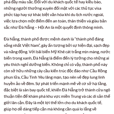
phá đầy màu sắc. Đối với du khách quốc tế hay kiều bào,
những người thường xuyên đối mặt với các thủ tục visa
phức tạp hay sự khác biệt văn hóa khi du lịch nước ngoài,
việc lựa chọn một điểm đến an toàn, thân thiện và giàu bản
sắc như Đà Nẵng – Hội An là một quyết định thông minh.
Đà Nẵng, thành phố được mệnh danh là “thành phố đáng
sống nhất Việt Nam”, gây ấn tượng bởi sự hiện đại, sạch đẹp
và năng động. Với bãi biển Mỹ Khê cát trắng mịn màng, nước
biển trong xanh, Đà Nẵng là điểm đến lý tưởng cho những ai
yêu thích nghỉ dưỡng biển. Không chỉ có vậy, thành phố này
còn sở hữu những cây cầu kiến trúc độc đáo như Cầu Rồng
phun lửa, Cầu Tình Yêu lãng mạn, tạo nên vẻ đẹp lung linh
huyền ảo về đêm. Sự phát triển mạnh mẽ về cơ sở hạ tầng,
đặc biệt là sân bay quốc tế, khiến Đà Nẵng trở thành cửa ngõ
thuận tiện để khám phá khu vực miền Trung và các di sản thế
giới lân cận. Đây là một lợi thế lớn cho du khách quốc tế,
giúp họ dễ dàng tiếp cận mà không cần quá lo lắng về