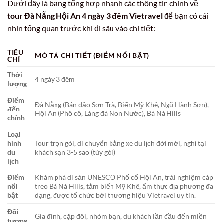
Dưới đây là bảng tổng hợp nhanh các thông tin chính về
tour Đà Nẵng Hội An 4 ngày 3 đêm Vietravel
để bạn có cái
nhìn tổng quan trước khi đi sâu vào chi tiết:
TIÊU
MÔ TẢ CHI TIẾT (ĐIỂM NỔI BẬT)
CHÍ
Thời
4 ngày 3 đêm
lượng
Điểm
Đà Nẵng (Bán đảo Sơn Trà, Biển Mỹ Khê, Ngũ Hành Sơn),
đến
Hội An (Phố cổ, Làng đá Non Nước), Bà Nà Hills
chính
Loại
hình
Tour trọn gói, di chuyển bằng xe du lịch đời mới, nghỉ tại
du
khách sạn 3-5 sao (tùy gói)
lịch
Điểm
Khám phá di sản UNESCO Phố cổ Hội An, trải nghiệm cáp
nổi
treo Bà Nà Hills, tắm biển Mỹ Khê, ẩm thực địa phương đa
bật
dạng, được tổ chức bởi thương hiệu Vietravel uy tín.
Đối
Gia đình, cặp đôi, nhóm bạn, du khách lần đầu đến miền
tượng