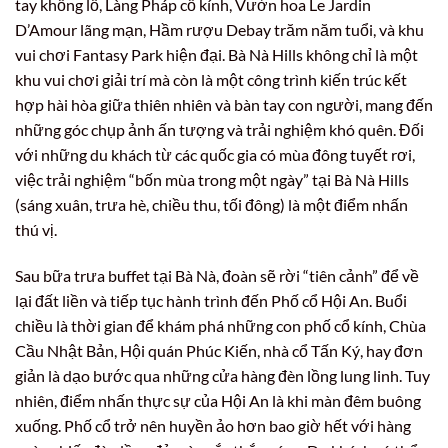
tay khổng lồ, Làng Pháp cổ kính, Vườn hoa Le Jardin
D’Amour lãng mạn, Hầm rượu Debay trăm năm tuổi, và khu
vui chơi Fantasy Park hiện đại. Bà Nà Hills không chỉ là một
khu vui chơi giải trí mà còn là một công trình kiến trúc kết
hợp hài hòa giữa thiên nhiên và bàn tay con người, mang đến
những góc chụp ảnh ấn tượng và trải nghiệm khó quên. Đối
với những du khách từ các quốc gia có mùa đông tuyết rơi,
việc trải nghiệm “bốn mùa trong một ngày” tại Bà Nà Hills
(sáng xuân, trưa hè, chiều thu, tối đông) là một điểm nhấn
thú vị.
Sau bữa trưa buffet tại Bà Nà, đoàn sẽ rời “tiên cảnh” để về
lại đất liền và tiếp tục hành trình đến Phố cổ Hội An. Buổi
chiều là thời gian để khám phá những con phố cổ kính, Chùa
Cầu Nhật Bản, Hội quán Phúc Kiến, nhà cổ Tấn Ký, hay đơn
giản là dạo bước qua những cửa hàng đèn lồng lung linh. Tuy
nhiên, điểm nhấn thực sự của Hội An là khi màn đêm buông
xuống. Phố cổ trở nên huyền ảo hơn bao giờ hết với hàng