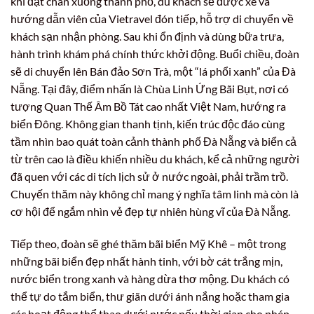
khi đặt chân xuống thành phố, du khách sẽ được xe và
hướng dẫn viên của Vietravel đón tiếp, hỗ trợ di chuyển về
khách sạn nhận phòng. Sau khi ổn định và dùng bữa trưa,
hành trình khám phá chính thức khởi động. Buổi chiều, đoàn
sẽ di chuyển lên Bán đảo Sơn Trà, một “lá phổi xanh” của Đà
Nẵng. Tại đây, điểm nhấn là Chùa Linh Ứng Bãi Bụt, nơi có
tượng Quan Thế Âm Bồ Tát cao nhất Việt Nam, hướng ra
biển Đông. Không gian thanh tịnh, kiến trúc độc đáo cùng
tầm nhìn bao quát toàn cảnh thành phố Đà Nẵng và biển cả
từ trên cao là điều khiến nhiều du khách, kể cả những người
đã quen với các di tích lịch sử ở nước ngoài, phải trầm trồ.
Chuyến thăm này không chỉ mang ý nghĩa tâm linh mà còn là
cơ hội để ngắm nhìn vẻ đẹp tự nhiên hùng vĩ của Đà Nẵng.
Tiếp theo, đoàn sẽ ghé thăm bãi biển Mỹ Khê – một trong
những bãi biển đẹp nhất hành tinh, với bờ cát trắng mịn,
nước biển trong xanh và hàng dừa thơ mộng. Du khách có
thể tự do tắm biển, thư giãn dưới ánh nắng hoặc tham gia
các hoạt động thể thao dưới nước nếu thời gian cho phép.