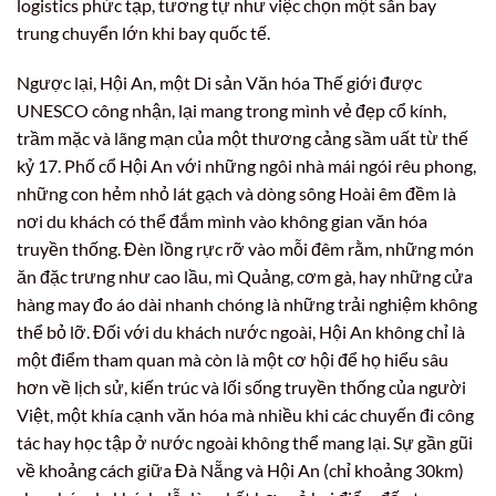
logistics phức tạp, tương tự như việc chọn một sân bay
trung chuyển lớn khi bay quốc tế.
Ngược lại, Hội An, một Di sản Văn hóa Thế giới được
UNESCO công nhận, lại mang trong mình vẻ đẹp cổ kính,
trầm mặc và lãng mạn của một thương cảng sầm uất từ thế
kỷ 17. Phố cổ Hội An với những ngôi nhà mái ngói rêu phong,
những con hẻm nhỏ lát gạch và dòng sông Hoài êm đềm là
nơi du khách có thể đắm mình vào không gian văn hóa
truyền thống. Đèn lồng rực rỡ vào mỗi đêm rằm, những món
ăn đặc trưng như cao lầu, mì Quảng, cơm gà, hay những cửa
hàng may đo áo dài nhanh chóng là những trải nghiệm không
thể bỏ lỡ. Đối với du khách nước ngoài, Hội An không chỉ là
một điểm tham quan mà còn là một cơ hội để họ hiểu sâu
hơn về lịch sử, kiến trúc và lối sống truyền thống của người
Việt, một khía cạnh văn hóa mà nhiều khi các chuyến đi công
tác hay học tập ở nước ngoài không thể mang lại. Sự gần gũi
về khoảng cách giữa Đà Nẵng và Hội An (chỉ khoảng 30km)