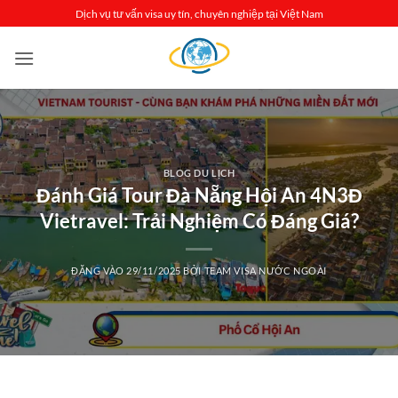
Bỏ
Dịch vụ tư vấn visa uy tín, chuyên nghiệp tại Việt Nam
qua
nội
dung
BLOG DU LỊCH
Đánh Giá Tour Đà Nẵng Hội An 4N3Đ
Vietravel: Trải Nghiệm Có Đáng Giá?
ĐĂNG VÀO
29/11/2025
BỞI
TEAM VISA NƯỚC NGOÀI