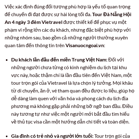
Việc xác định đúng đối tượng phù hợp là yếu tố quan trọng
để chuyến đi đạt được sự hài lòng tối đa.
Tour Đà Nẵng Hội
An 4 ngày 3 đêm Vietravel
được thiết kế để phục vụ một
phạm vi rộng lớn các du khách, nhưng đặc biệt phù hợp với
những nhóm sau, bao gồm cả những người thường xuyên
quan tâm đến thông tin trên
Visanuocngoai.vn
:
Du khách lần đầu đến miền Trung Việt Nam:
Đối với
những người chưa từng có kinh nghiệm du lịch tại khu
vực này, hoặc thậm chí là lần đầu tiên đến Việt Nam, một
tour trọn gói của Vietravel là lựa chọn lý tưởng. Mọi khâu
từ di chuyển, ăn ở, vé tham quan đều được lo liệu, giúp họ
dễ dàng làm quen với văn hóa và phong cách du lịch địa
phương mà không gặp phải những bỡ ngỡ ban đầu. Điều
này tương tự như việc một người mới bắt đầu tìm hiểu
về thủ tục visa cần một hướng dẫn chi tiết và toàn diện.
Gia đình có trẻ nhỏ và người lớn tuổi:
Tour trọn gói của