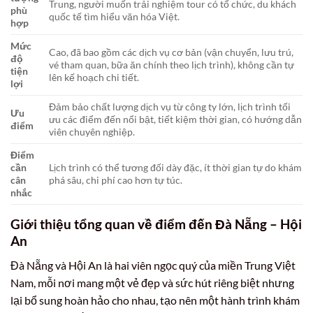
Trung, người muốn trải nghiệm tour có tổ chức, du khách
phù
quốc tế tìm hiểu văn hóa Việt.
hợp
Mức
Cao, đã bao gồm các dịch vụ cơ bản (vận chuyển, lưu trú,
độ
vé tham quan, bữa ăn chính theo lịch trình), không cần tự
tiện
lên kế hoạch chi tiết.
lợi
Đảm bảo chất lượng dịch vụ từ công ty lớn, lịch trình tối
Ưu
ưu các điểm đến nổi bật, tiết kiệm thời gian, có hướng dẫn
điểm
viên chuyên nghiệp.
Điểm
cần
Lịch trình có thể tương đối dày đặc, ít thời gian tự do khám
cân
phá sâu, chi phí cao hơn tự túc.
nhắc
Giới thiệu tổng quan về điểm đến Đà Nẵng – Hội
An
Đà Nẵng và Hội An là hai viên ngọc quý của miền Trung Việt
Nam, mỗi nơi mang một vẻ đẹp và sức hút riêng biệt nhưng
lại bổ sung hoàn hảo cho nhau, tạo nên một hành trình khám