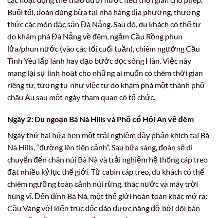
Buổi tối, đoàn dùng bữa tại nhà hàng địa phương, thưởng
thức các món đặc sản Đà Nẵng. Sau đó, du khách có thể tự
do khám phá Đà Nẵng về đêm, ngắm Cầu Rồng phun
lửa/phun nước (vào các tối cuối tuần), chiêm ngưỡng Cầu
Tình Yêu lấp lánh hay dạo bước dọc sông Hàn. Việc này
mang lại sự linh hoạt cho những ai muốn có thêm thời gian
riêng tư, tương tự như việc tự do khám phá một thành phố
châu Âu sau một ngày tham quan có tổ chức.
Ngày 2: Du ngoạn Bà Nà Hills và Phố cổ Hội An về đêm
Ngày thứ hai hứa hẹn một trải nghiệm đầy phấn khích tại Bà
Nà Hills, “đường lên tiên cảnh”. Sau bữa sáng, đoàn sẽ di
chuyển đến chân núi Bà Nà và trải nghiệm hệ thống cáp treo
đạt nhiều kỷ lục thế giới. Từ cabin cáp treo, du khách có thể
chiêm ngưỡng toàn cảnh núi rừng, thác nước và mây trời
hùng vĩ. Đến đỉnh Bà Nà, một thế giới hoàn toàn khác mở ra:
Cầu Vàng với kiến trúc độc đáo được nâng đỡ bởi đôi bàn