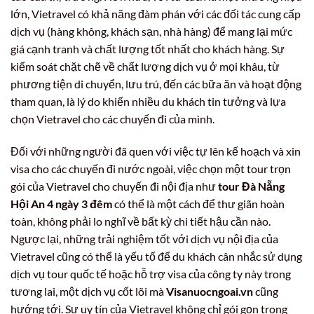
lớn, Vietravel có khả năng đàm phán với các đối tác cung cấp
dịch vụ (hàng không, khách sạn, nhà hàng) để mang lại mức
giá cạnh tranh và chất lượng tốt nhất cho khách hàng. Sự
kiểm soát chặt chẽ về chất lượng dịch vụ ở mọi khâu, từ
phương tiện di chuyển, lưu trú, đến các bữa ăn và hoạt động
tham quan, là lý do khiến nhiều du khách tin tưởng và lựa
chọn Vietravel cho các chuyến đi của mình.
Đối với những người đã quen với việc tự lên kế hoạch và xin
visa cho các chuyến đi nước ngoài, việc chọn một tour trọn
gói của Vietravel cho chuyến đi nội địa như
tour Đà Nẵng
Hội An 4 ngày 3 đêm
có thể là một cách để thư giãn hoàn
toàn, không phải lo nghĩ về bất kỳ chi tiết hậu cần nào.
Ngược lại, những trải nghiệm tốt với dịch vụ nội địa của
Vietravel cũng có thể là yếu tố để du khách cân nhắc sử dụng
dịch vụ tour quốc tế hoặc hỗ trợ visa của công ty này trong
tương lai, một dịch vụ cốt lõi mà
Visanuocngoai.vn
cũng
hướng tới. Sự uy tín của Vietravel không chỉ gói gọn trong