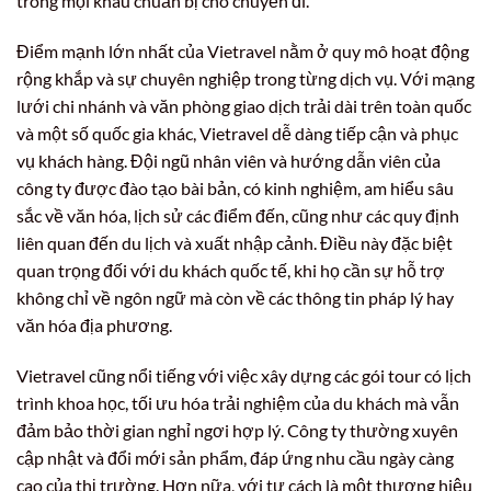
trong mọi khâu chuẩn bị cho chuyến đi.
Điểm mạnh lớn nhất của Vietravel nằm ở quy mô hoạt động
rộng khắp và sự chuyên nghiệp trong từng dịch vụ. Với mạng
lưới chi nhánh và văn phòng giao dịch trải dài trên toàn quốc
và một số quốc gia khác, Vietravel dễ dàng tiếp cận và phục
vụ khách hàng. Đội ngũ nhân viên và hướng dẫn viên của
công ty được đào tạo bài bản, có kinh nghiệm, am hiểu sâu
sắc về văn hóa, lịch sử các điểm đến, cũng như các quy định
liên quan đến du lịch và xuất nhập cảnh. Điều này đặc biệt
quan trọng đối với du khách quốc tế, khi họ cần sự hỗ trợ
không chỉ về ngôn ngữ mà còn về các thông tin pháp lý hay
văn hóa địa phương.
Vietravel cũng nổi tiếng với việc xây dựng các gói tour có lịch
trình khoa học, tối ưu hóa trải nghiệm của du khách mà vẫn
đảm bảo thời gian nghỉ ngơi hợp lý. Công ty thường xuyên
cập nhật và đổi mới sản phẩm, đáp ứng nhu cầu ngày càng
cao của thị trường. Hơn nữa, với tư cách là một thương hiệu