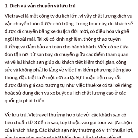
1. Dịch vụ vận chuyển và lưu trú
Vietravel là một công ty du lịch lớn, vì vậy chất lượng dịch vụ
vận chuyển luôn được chú trọng. Trong tour này, du khách sẽ
được di chuyển bằng xe du lịch đời mới, có điều hòa và ghế
ngồi thoải mái. Tài xế có kinh nghiệm, thông thạo tuyến
đường và đảm bảo an toàn cho hành khách. Việc có xe đưa
đón tận nơi từ sân bay, di chuyển giữa các điểm tham quan
và về lại khách sạn giúp du khách tiết kiệm thời gian, công
sức và không phải lo lắng về việc tìm kiếm phương tiện giao
thông, đặc biệt là ở một nơi xa lạ. Sự thuận tiện này rất
được đánh giá cao, tương tự như việc thuê xe có tài xế riêng
hoặc sử dụng dịch vụ xe buýt du lịch chất lượng cao ở các
quốc gia phát triển.
Về lưu trú, Vietravel thường hợp tác với các khách sạn có
tiêu chuẩn từ 3 đến 5 sao, tùy thuộc vào gói tour và lựa chọn
của khách hàng. Các khách sạn này thường có vị trí thuận lợi,
gần trung tâm hoặc các bãi biển đẹp, tiện lợi cho việc di