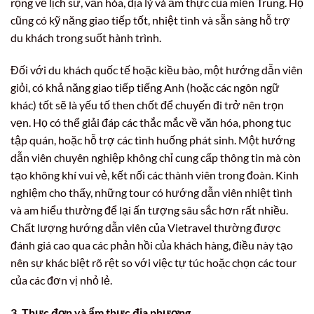
rộng về lịch sử, văn hóa, địa lý và ẩm thực của miền Trung. Họ
cũng có kỹ năng giao tiếp tốt, nhiệt tình và sẵn sàng hỗ trợ
du khách trong suốt hành trình.
Đối với du khách quốc tế hoặc kiều bào, một hướng dẫn viên
giỏi, có khả năng giao tiếp tiếng Anh (hoặc các ngôn ngữ
khác) tốt sẽ là yếu tố then chốt để chuyến đi trở nên trọn
vẹn. Họ có thể giải đáp các thắc mắc về văn hóa, phong tục
tập quán, hoặc hỗ trợ các tình huống phát sinh. Một hướng
dẫn viên chuyên nghiệp không chỉ cung cấp thông tin mà còn
tạo không khí vui vẻ, kết nối các thành viên trong đoàn. Kinh
nghiệm cho thấy, những tour có hướng dẫn viên nhiệt tình
và am hiểu thường để lại ấn tượng sâu sắc hơn rất nhiều.
Chất lượng hướng dẫn viên của Vietravel thường được
đánh giá cao qua các phản hồi của khách hàng, điều này tạo
nên sự khác biệt rõ rệt so với việc tự túc hoặc chọn các tour
của các đơn vị nhỏ lẻ.
3. Thực đơn và ẩm thực địa phương