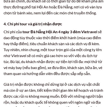
bữa ăn chính, du khách sẽ có thời gian tự do để khám phá ẩm
thực đường phố tại Hội An hoặc Đà Nẵng, nơi có vô vàn lựa
chọn từ bánh xèo, nem lụi đến các món chè truyền thống.
4. Chi phí tour và giá trị nhận được
Chi phí của
tour Đà Nẵng Hội An 4 ngày 3 đêm Vietravel
sẽ
dao động tùy thuộc vào thời điểm khởi hành (mùa cao điểm
hay thấp điểm), tiêu chuẩn khách sạn và các dịch vụ đi kèm.
Tuy nhiên, nhìn chung, một tour trọn gói của một công ty lớn
như Vietravel sẽ có mức giá cao hơn so với việc du lịch tự
túc. Bù lại, du khách nhận được sự tiện lợi tối đa: mọi thứ từ
vé máy bay (nếu bao gồm), xe đưa đón, khách sạn, bữa ăn, vé
tham quan và hướng dẫn viên đều được sắp xếp sẵn.
Giá trị nhận được không chỉ dừng lại ở các dịch vụ vật chất
mà còn ở sự an tâm, tiết kiệm thời gian lên kế hoạch và tránh
được các rủi ro không mong muốn. Đối với những người bận
rộn, hoặc du khách quốc tế không quen với ngôn ngữ và địa