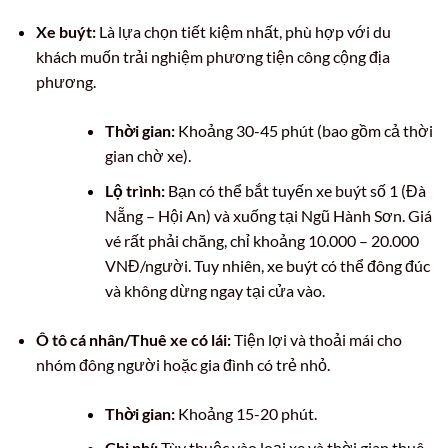
Xe buýt:
Là lựa chọn tiết kiệm nhất, phù hợp với du
khách muốn trải nghiệm phương tiện công cộng địa
phương.
Thời gian:
Khoảng 30-45 phút (bao gồm cả thời
gian chờ xe).
Lộ trình:
Bạn có thể bắt tuyến xe buýt số 1 (Đà
Nẵng – Hội An) và xuống tại Ngũ Hành Sơn. Giá
vé rất phải chăng, chỉ khoảng 10.000 – 20.000
VNĐ/người. Tuy nhiên, xe buýt có thể đông đúc
và không dừng ngay tại cửa vào.
Ô tô cá nhân/Thuê xe có lái:
Tiện lợi và thoải mái cho
nhóm đông người hoặc gia đình có trẻ nhỏ.
Thời gian:
Khoảng 15-20 phút.
Chi phí:
Tùy thuộc vào loại xe và thời gian thuê.