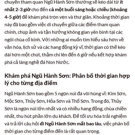
chuyến tham quan Ngũ Hành Sơn thường sẽ kéo dài từ
ít
nhất 2-3 giờ
cho đến
cả một buổi sáng hoặc chiều (khoảng
4-5 giờ)
để khám phá trọn vẹn và thư giãn. Khoảng thời gian
này đã bao gồm việc di chuyển giữa các điểm tham quan
chính, chụp ảnh và tận hưởng không gian yên bình tại các
ngôi chùa cổ kính. Với những ai muốn tìm hiểu sâu hơn về
văn hóa, lịch sử và các hang động kỳ vĩ, thời gian có thể kéo
dài hơn một chút, thậm chí lên đến 6 giờ nếu kết hợp khám
phá cả làng nghề đá Non Nước.
Khám phá Ngũ Hành Sơn: Phân bổ thời gian hợp
lý cho từng địa điểm
Ngũ Hành Sơn bao gồm 5 ngọn núi đá vôi hùng vĩ: Kim Sơn,
Mộc Sơn, Thủy Sơn, Hỏa Sơn và Thổ Sơn. Trong đó, Thủy
Sơn là ngọn núi lớn nhất và có nhiều hang động, chùa chiền
nhất, thu hút phần lớn du khách. Để tối ưu hóa trải nghiệm
và trả lời câu hỏi
đi Ngũ Hành Sơn mất bao lâu
, việc phân bổ
thời gian cho từng điểm đến là rất quan trọng.