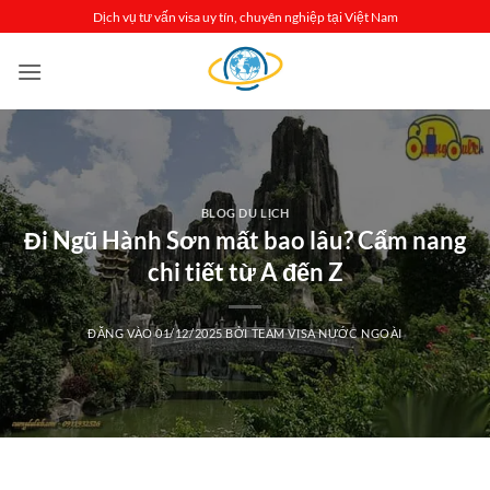
Bỏ
Dịch vụ tư vấn visa uy tín, chuyên nghiệp tại Việt Nam
qua
nội
dung
BLOG DU LỊCH
Đi Ngũ Hành Sơn mất bao lâu? Cẩm nang
chi tiết từ A đến Z
ĐĂNG VÀO
01/12/2025
BỞI
TEAM VISA NƯỚC NGOÀI