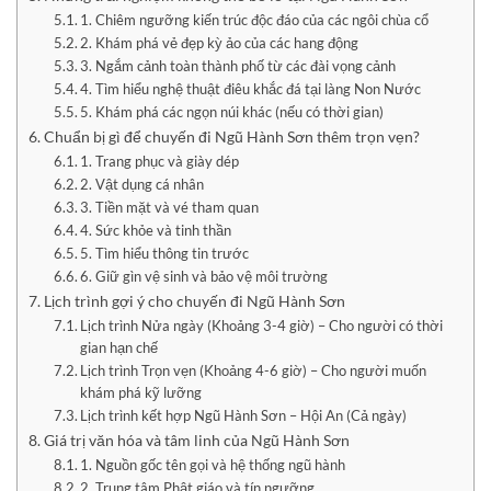
1. Chiêm ngưỡng kiến trúc độc đáo của các ngôi chùa cổ
2. Khám phá vẻ đẹp kỳ ảo của các hang động
3. Ngắm cảnh toàn thành phố từ các đài vọng cảnh
4. Tìm hiểu nghệ thuật điêu khắc đá tại làng Non Nước
5. Khám phá các ngọn núi khác (nếu có thời gian)
Chuẩn bị gì để chuyến đi Ngũ Hành Sơn thêm trọn vẹn?
1. Trang phục và giày dép
2. Vật dụng cá nhân
3. Tiền mặt và vé tham quan
4. Sức khỏe và tinh thần
5. Tìm hiểu thông tin trước
6. Giữ gìn vệ sinh và bảo vệ môi trường
Lịch trình gợi ý cho chuyến đi Ngũ Hành Sơn
Lịch trình Nửa ngày (Khoảng 3-4 giờ) – Cho người có thời
gian hạn chế
Lịch trình Trọn vẹn (Khoảng 4-6 giờ) – Cho người muốn
khám phá kỹ lưỡng
Lịch trình kết hợp Ngũ Hành Sơn – Hội An (Cả ngày)
Giá trị văn hóa và tâm linh của Ngũ Hành Sơn
1. Nguồn gốc tên gọi và hệ thống ngũ hành
2. Trung tâm Phật giáo và tín ngưỡng