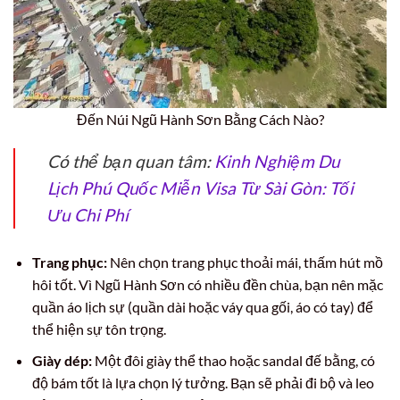
Đến Núi Ngũ Hành Sơn Bằng Cách Nào?
Có thể bạn quan tâm:
Kinh Nghiệm Du
Lịch Phú Quốc Miễn Visa Từ Sài Gòn: Tối
Ưu Chi Phí
Trang phục:
Nên chọn trang phục thoải mái, thấm hút mồ
hôi tốt. Vì Ngũ Hành Sơn có nhiều đền chùa, bạn nên mặc
quần áo lịch sự (quần dài hoặc váy qua gối, áo có tay) để
thể hiện sự tôn trọng.
Giày dép:
Một đôi giày thể thao hoặc sandal đế bằng, có
độ bám tốt là lựa chọn lý tưởng. Bạn sẽ phải đi bộ và leo