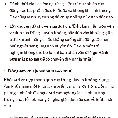
Dành thời gian chiêm ngưỡng kiến trúc tự nhiên của
động, các tác phẩm điêu khắc đá và không khí linh thiêng.
Đây cũng là nơi lý tưởng để chụp những bức ảnh độc đáo.
Lời khuyên từ chuyên gia du lịch:
“Để cảm nhận trọn vẹn
vẻ đẹp của Động Huyền Không, hãy đến vào khoảng giữa
trưa khi ánh nắng chiếu thẳng xuống cửa động, tạo nên
những vệt sáng lung linh huyền ảo. Đây là một trải
nghiệm không thể bỏ lỡ khi bạn phân vân
đi Ngũ Hành
Sơn mất bao lâu
để có chuyến đi ý nghĩa nhất.”
3. Động Âm Phủ (khoảng 30-45 phút)
Khác với vẻ đẹp thanh tịnh của Động Huyền Không, Động
Âm Phủ mang một không khí bí ẩn và rùng rợn hơn. Động mô
phỏng hình ảnh địa ngục với các ngóc ngách, hình tượng
trừng phạt tội lỗi, mang ý nghĩa giáo dục sâu sắc về luật nhân
quả.
Mặc dù có vẻ đáng sợ, đây là một trải nghiệm độc đáo và