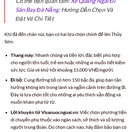
Có thể bạn quan tâm:
Xe Quảng Ngãi Đi
Sân Bay Đà Nẵng
: Hướng Dẫn Chọn Và
Đặt Vé Chi Tiết
Khi đã đến chân núi, bạn có hai lựa chọn chính để lên Thủy
Sơn:
Thang máy:
Nhanh chóng và tiện lợi, đặc biệt phù hợp
cho người lớn tuổi, trẻ em hoặc những ai muốn tiết kiệm
sức lực. Giá vé khứ hồi khoảng 15.000 VNĐ/người.
Đi bộ:
Cung đường bộ có hơn 150 bậc đá, giúp bạn tận
hưởng không khí trong lành và ngắm cảnh trên đường đi.
Đây là lựa chọn tốt cho những ai yêu thích vận động và
muốn khám phá từ từ.
Lời khuyên từ Visanuocngoai.vn:
Việc chọn phương tiện
di chuyển phụ thuộc vào ngân sách, sở thích và số lượng
người trong đoàn. Dù chọn cách nào, hãy đảm bảo bạn có