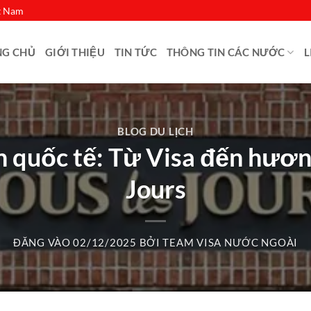
ệt Nam
NG CHỦ
GIỚI THIỆU
TIN TỨC
THÔNG TIN CÁC NƯỚC
L
BLOG DU LỊCH
h quốc tế: Từ Visa đến hươn
Jours
ĐĂNG VÀO
02/12/2025
BỞI
TEAM VISA NƯỚC NGOÀI