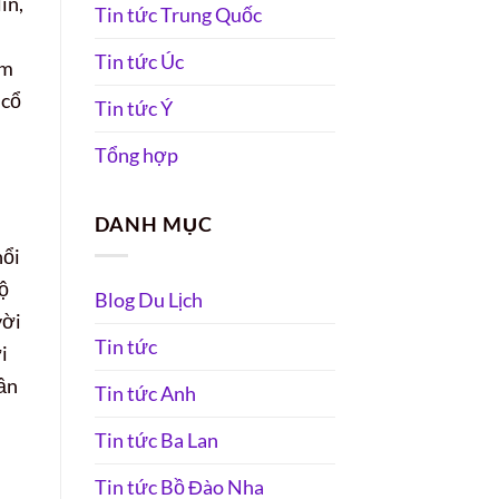
in,
Tin tức Trung Quốc
Tin tức Úc
ảm
 cổ
Tin tức Ý
Tổng hợp
DANH MỤC
nổi
lộ
Blog Du Lịch
vời
Tin tức
i
hần
Tin tức Anh
Tin tức Ba Lan
Tin tức Bồ Đào Nha