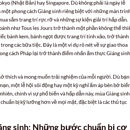
okyo (Nhật Bản) hay Singapore. Dù không phải là ngày lễ
ra một phong cách Giáng sinh riêng biệt với những màn trìn
ua sắm trang trí rực rỡ và những sự kiện giải trí hấp dẫn.
 bánh như Tous les Jours trở thành một phần không thể thi
ếc bánh kem, bánh ngọt được trang trí tinh xảo, trở thành
rong các bữa tiệc. Đây là một ví dụ rõ nét về sự giao thoa
ong cách Pháp lại trở thành điểm nhấn ẩm thực Giáng sin
sở thích và mong muốn trải nghiệm của mỗi người. Dù bạn
ạn, một lễ hội sôi động hay một kỳ nghỉ ấm áp bên bờ biển
 nhiên, chính vì sự phổ biến và hấp dẫn này, mùa Giáng sinh
ự chuẩn bị kỹ lưỡng hơn về mọi mặt, đặc biệt là các thủ tục
iáng sinh: Những bước chuẩn bị cơ