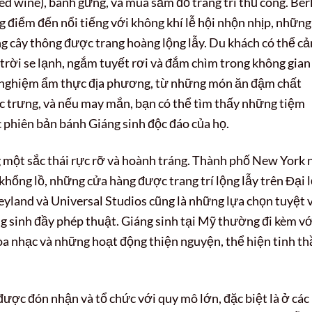
 wine), bánh gừng, và mua sắm đồ trang trí thủ công. Berl
 điểm đến nổi tiếng với không khí lễ hội nhộn nhịp, những
ng cây thông được trang hoàng lộng lẫy. Du khách có thể c
 trời se lạnh, ngắm tuyết rơi và đắm chìm trong không gian
rải nghiệm ẩm thực địa phương, từ những món ăn đậm chất
ặc trưng, và nếu may mắn, bạn có thể tìm thấy những tiệm
c phiên bản bánh Giáng sinh độc đáo của họ.
g một sắc thái rực rỡ và hoành tráng. Thành phố New York 
khổng lồ, những cửa hàng được trang trí lộng lẫy trên Đại 
neyland và Universal Studios cũng là những lựa chọn tuyệt 
g sinh đầy phép thuật. Giáng sinh tại Mỹ thường đi kèm vớ
hòa nhạc và những hoạt động thiện nguyện, thể hiện tinh t
được đón nhận và tổ chức với quy mô lớn, đặc biệt là ở các