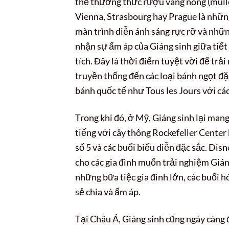
thể thưởng thức rượu vang nóng (mulled
Vienna, Strasbourg hay Prague là những
màn trình diễn ánh sáng rực rỡ và nhữ
nhận sự ấm áp của Giáng sinh giữa tiết
tích. Đây là thời điểm tuyệt vời để t
truyền thống đến các loại bánh ngọt đ
bánh quốc tế như Tous les Jours với cá
Trong khi đó, ở Mỹ, Giáng sinh lại man
tiếng với cây thông Rockefeller Center 
số 5 và các buổi biểu diễn đặc sắc. Dis
cho các gia đình muốn trải nghiệm Gián
những bữa tiệc gia đình lớn, các buổi 
sẻ chia và ấm áp.
Tại Châu Á, Giáng sinh cũng ngày càng 