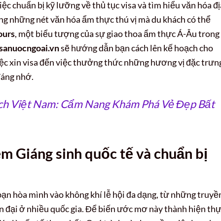
iệc chuẩn bị kỹ lưỡng về thủ tục visa và tìm hiểu văn hóa đị
ng những nét văn hóa ẩm thực thú vị mà du khách có thể
ours
, một biểu tượng của sự giao thoa ẩm thực Á-Âu trong
sanuocngoai.vn
sẽ hướng dẫn bạn cách lên kế hoạch cho
việc xin visa đến việc thưởng thức những hương vị đặc trưn
đáng nhớ.
ịch Việt Nam: Cẩm Nang Khám Phá Vẻ Đẹp Bất
ệm Giáng sinh quốc tế và chuẩn bị
 bạn hòa mình vào không khí lễ hội đa dạng, từ những truyề
n đại ở nhiều quốc gia. Để biến ước mơ này thành hiện thự