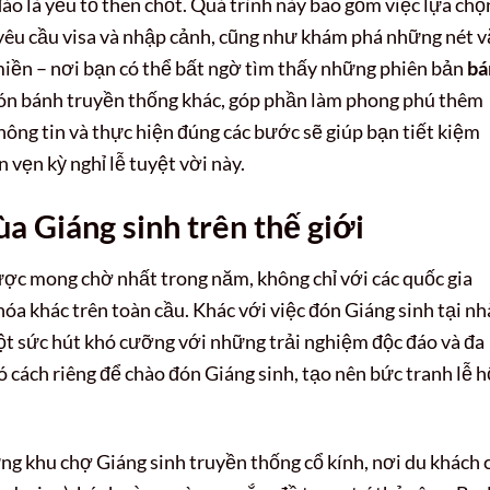
áo là yếu tố then chốt. Quá trình này bao gồm việc lựa chọ
 yêu cầu visa và nhập cảnh, cũng như khám phá những nét 
iền – nơi bạn có thể bất ngờ tìm thấy những phiên bản
bá
n bánh truyền thống khác, góp phần làm phong phú thêm
ông tin và thực hiện đúng các bước sẽ giúp bạn tiết kiệm
n vẹn kỳ nghỉ lễ tuyệt vời này.
a Giáng sinh trên thế giới
ược mong chờ nhất trong năm, không chỉ với các quốc gia
a khác trên toàn cầu. Khác với việc đón Giáng sinh tại nh
ột sức hút khó cưỡng với những trải nghiệm độc đáo và đa
ó cách riêng để chào đón Giáng sinh, tạo nên bức tranh lễ h
ng khu chợ Giáng sinh truyền thống cổ kính, nơi du khách 