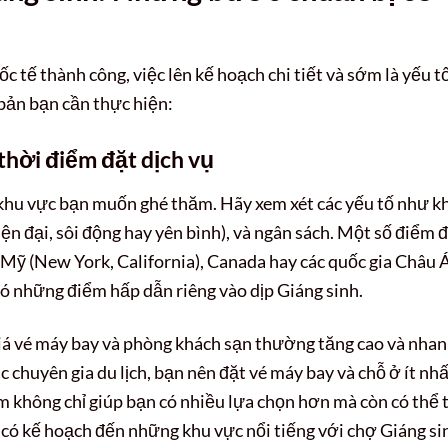
c tế thành công, việc lên kế hoạch chi tiết và sớm là yếu t
bản bạn cần thực hiện:
thời điểm đặt dịch vụ
c khu vực bạn muốn ghé thăm. Hãy xem xét các yếu tố như k
iện đại, sôi động hay yên bình), và ngân sách. Một số điểm 
Mỹ (New York, California), Canada hay các quốc gia Châu 
ó những điểm hấp dẫn riêng vào dịp Giáng sinh.
 giá vé máy bay và phòng khách sạn thường tăng cao và nha
 chuyên gia du lịch, bạn nên đặt vé máy bay và chỗ ở ít nh
m không chỉ giúp bạn có nhiều lựa chọn hơn mà còn có thể t
n có kế hoạch đến những khu vực nổi tiếng với chợ Giáng si