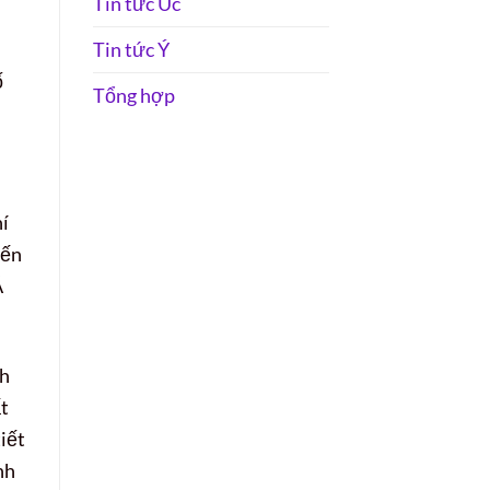
Tin tức Úc
Tin tức Ý
ố
Tổng hợp
hí
đến
Á
nh
ất
iết
nh