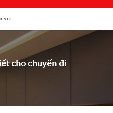
IÊN HỆ
iết cho chuyến đi