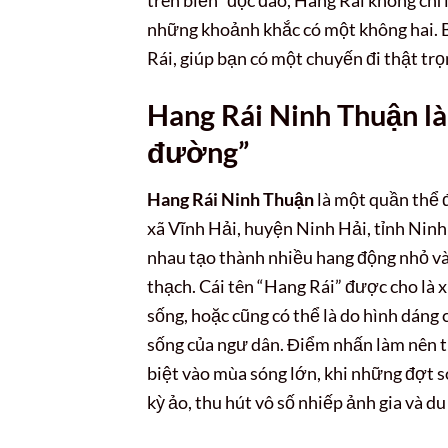
những khoảnh khắc có một không hai. Bà
Rái, giúp bạn có một chuyến đi thật tr
Hang Rái Ninh Thuận là
đường”
Hang Rái Ninh Thuận
là một quần thể 
xã Vĩnh Hải, huyện Ninh Hải, tỉnh Ninh
nhau tạo thành nhiều hang động nhỏ và 
thạch. Cái tên “Hang Rái” được cho là x
sống, hoặc cũng có thể là do hình dáng
sống của ngư dân. Điểm nhấn làm nên t
biệt vào mùa sóng lớn, khi những đợt 
kỳ ảo, thu hút vô số nhiếp ảnh gia và 