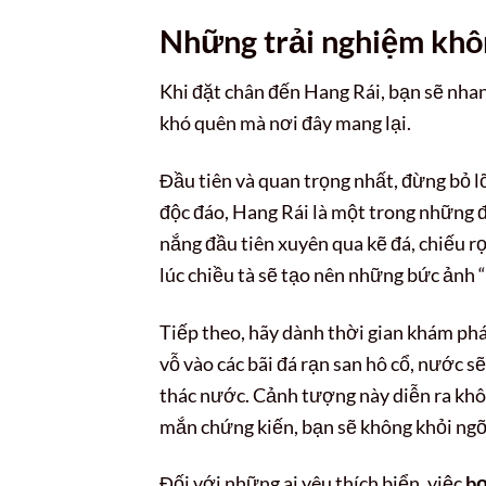
Những trải nghiệm khôn
Khi đặt chân đến Hang Rái, bạn sẽ nha
khó quên mà nơi đây mang lại.
Đầu tiên và quan trọng nhất, đừng bỏ l
độc đáo, Hang Rái là một trong những 
nắng đầu tiên xuyên qua kẽ đá, chiếu r
lúc chiều tà sẽ tạo nên những bức ảnh “
Tiếp theo, hãy dành thời gian khám ph
vỗ vào các bãi đá rạn san hô cổ, nước 
thác nước. Cảnh tượng này diễn ra kh
mắn chứng kiến, bạn sẽ không khỏi ngỡ
Đối với những ai yêu thích biển, việc
bơ