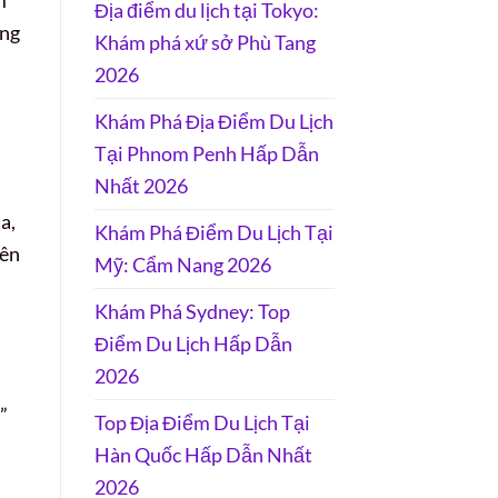
Địa điểm du lịch tại Tokyo:
ang
Khám phá xứ sở Phù Tang
2026
Khám Phá Địa Điểm Du Lịch
Tại Phnom Penh Hấp Dẫn
Nhất 2026
a,
Khám Phá Điểm Du Lịch Tại
lên
Mỹ: Cẩm Nang 2026
a
Khám Phá Sydney: Top
Điểm Du Lịch Hấp Dẫn
2026
”
Top Địa Điểm Du Lịch Tại
Hàn Quốc Hấp Dẫn Nhất
2026