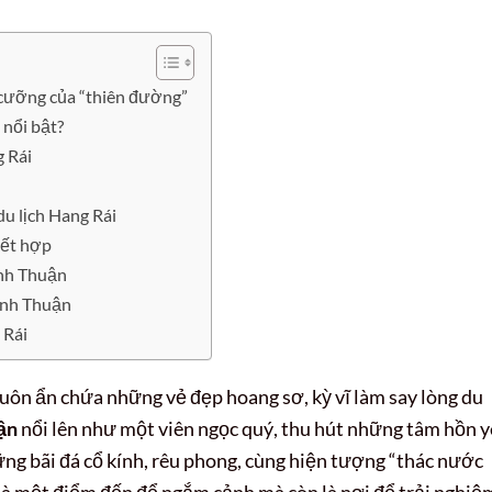
 cưỡng của “thiên đường”
 nổi bật?
g Rái
du lịch Hang Rái
kết hợp
inh Thuận
Ninh Thuận
 Rái
luôn ẩn chứa những vẻ đẹp hoang sơ, kỳ vĩ làm say lòng du
ận
nổi lên như một viên ngọc quý, thu hút những tâm hồn 
ng bãi đá cổ kính, rêu phong, cùng hiện tượng “thác nước
 là một điểm đến để ngắm cảnh mà còn là nơi để trải nghiệ