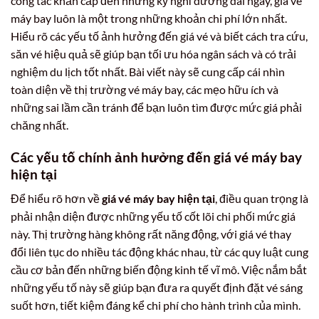
công tác khẩn cấp đến những kỳ nghỉ dưỡng dài ngày, giá vé
máy bay luôn là một trong những khoản chi phí lớn nhất.
Hiểu rõ các yếu tố ảnh hưởng đến giá vé và biết cách tra cứu,
săn vé hiệu quả sẽ giúp bạn tối ưu hóa ngân sách và có trải
nghiệm du lịch tốt nhất. Bài viết này sẽ cung cấp cái nhìn
toàn diện về thị trường vé máy bay, các mẹo hữu ích và
những sai lầm cần tránh để bạn luôn tìm được mức giá phải
chăng nhất.
Các yếu tố chính ảnh hưởng đến giá vé máy bay
hiện tại
Để hiểu rõ hơn về
giá vé máy bay hiện tại
, điều quan trọng là
phải nhận diện được những yếu tố cốt lõi chi phối mức giá
này. Thị trường hàng không rất năng động, với giá vé thay
đổi liên tục do nhiều tác động khác nhau, từ các quy luật cung
cầu cơ bản đến những biến động kinh tế vĩ mô. Việc nắm bắt
những yếu tố này sẽ giúp bạn đưa ra quyết định đặt vé sáng
suốt hơn, tiết kiệm đáng kể chi phí cho hành trình của mình.