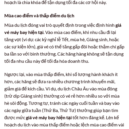
hoạch là chìa khóa để tận dụng tối đa các cơ hội này.
Mùa cao điểm và thấp điểm du lịch
Mùa du lịch đóng vai trò quyết định trong việc định hình
giá
vé máy bay hiện tại
. Vào mùa cao điểm, khi nhu cầu đi lại
tăng vọt (ví dụ: các kỳ nghỉ lễ Tết, mùa hè, Giáng sinh, hoặc
các sự kiện lớn), giá vé có thể tăng gấp đôi hoặc thậm chí gấp
ba lần so với bình thường. Các hãng hàng không sẽ tận dụng
tối đa nhu cầu này để tối đa hóa doanh thu.
Ngược lại, vào mùa thấp điểm, khi số lượng hành khách ít
hơn, các hãng sẽ đưa ra nhiều chương trình khuyến mãi,
giảm giá để kích cầu. Ví dụ, du lịch Châu Âu vào mùa đông
(trừ dịp Giáng sinh) thường có vé rẻ hơn nhiều so với mùa
hè sôi động. Tương tự, tránh các ngày cuối tuần và bay vào
các ngày giữa tuần (Thứ Ba, Thứ Tư) thường giúp bạn tìm
được mức
giá vé máy bay hiện tại
tốt hơn đáng kể. Lên kế
hoạch du lịch vào mùa thấp điểm hoặc lệch mùa cao điểm vài