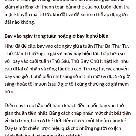
giảm giá riêng khi thanh toán bằng thẻ của họ. Luôn kiểm tra
mục khuyến mãi trước khi đặt vé để xem có thể áp dụng ưu
đãi nào không.
Bay vào ngày trong tuần hoặc giờ bay ít phổ biến
Như đã đề cập, bay vào các ngày giữa tuần (Thứ Ba, Thứ Tư,
Thứ Năm) thường có
giá vé máy bay hiện tại
thấp hơn so
với bay vào cuối tuần (Thứ Sáu, Thứ Bảy, Chủ Nhật) khi nhu
cầu đi lại cá nhân và công tác đều cao. Tương tự, các chuyến
bay vào giờ ít phổ biến như sáng sớm tinh mơ (ví dụ: 5-6 giờ
sáng) hoặc tối muộn (sau 9 giờ tối) cũng thường có giá mềm
hơn.
Điều này là do hầu hết hành khách đều muốn bay vào thời
gian thuận tiện nhất. Bằng cách chấp nhận một chút bất tiện
về lịch trình, bạn có thể tiết kiệm được một khoản đáng kể.
Đây là một chiến lược hiệu quả cho những người có lịch
trình linh hoạt và muốn tối ưu chi phí.