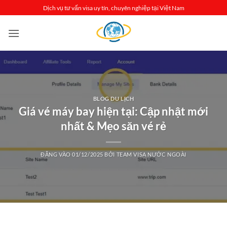
Bỏ
Dịch vụ tư vấn visa uy tín, chuyên nghiệp tại Việt Nam
qua
nội
dung
BLOG DU LỊCH
Giá vé máy bay hiện tại: Cập nhật mới
nhất & Mẹo săn vé rẻ
ĐĂNG VÀO
01/12/2025
BỞI
TEAM VISA NƯỚC NGOÀI