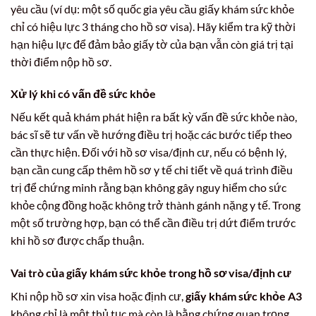
yêu cầu (ví dụ: một số quốc gia yêu cầu giấy khám sức khỏe
chỉ có hiệu lực 3 tháng cho hồ sơ visa). Hãy kiểm tra kỹ thời
hạn hiệu lực để đảm bảo giấy tờ của bạn vẫn còn giá trị tại
thời điểm nộp hồ sơ.
Xử lý khi có vấn đề sức khỏe
Nếu kết quả khám phát hiện ra bất kỳ vấn đề sức khỏe nào,
bác sĩ sẽ tư vấn về hướng điều trị hoặc các bước tiếp theo
cần thực hiện. Đối với hồ sơ visa/định cư, nếu có bệnh lý,
bạn cần cung cấp thêm hồ sơ y tế chi tiết về quá trình điều
trị để chứng minh rằng bạn không gây nguy hiểm cho sức
khỏe cộng đồng hoặc không trở thành gánh nặng y tế. Trong
một số trường hợp, bạn có thể cần điều trị dứt điểm trước
khi hồ sơ được chấp thuận.
Vai trò của giấy khám sức khỏe trong hồ sơ visa/định cư
Khi nộp hồ sơ xin visa hoặc định cư,
giấy khám sức khỏe A3
không chỉ là một thủ tục mà còn là bằng chứng quan trọng