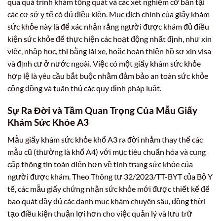
qua quá trình khám tổng quát và các xét nghiệm cơ bản tại
các cơ sở y tế có đủ điều kiện. Mục đích chính của giấy khám
sức khỏe này là để xác nhận rằng người được khám đủ điều
kiện sức khỏe để thực hiện các hoạt động nhất định, như xin
việc, nhập học, thi bằng lái xe, hoặc hoàn thiện hồ sơ xin visa
và định cư ở nước ngoài. Việc có một giấy khám sức khỏe
hợp lệ là yêu cầu bắt buộc nhằm đảm bảo an toàn sức khỏe
cộng đồng và tuân thủ các quy định pháp luật.
Sự Ra Đời và Tầm Quan Trọng Của Mẫu Giấy
Khám Sức Khỏe A3
Mẫu giấy khám sức khỏe khổ A3 ra đời nhằm thay thế các
mẫu cũ (thường là khổ A4) với mục tiêu chuẩn hóa và cung
cấp thông tin toàn diện hơn về tình trạng sức khỏe của
người được khám. Theo Thông tư 32/2023/TT-BYT của Bộ Y
tế, các mẫu giấy chứng nhận sức khỏe mới được thiết kế để
bao quát đầy đủ các danh mục khám chuyên sâu, đồng thời
tạo điều kiện thuận lợi hơn cho việc quản lý và lưu trữ