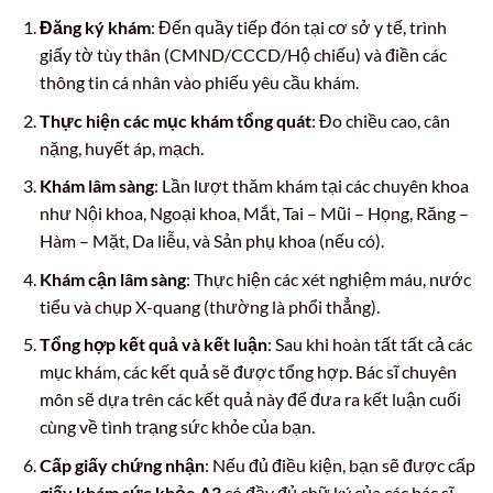
Đăng ký khám
: Đến quầy tiếp đón tại cơ sở y tế, trình
giấy tờ tùy thân (CMND/CCCD/Hộ chiếu) và điền các
thông tin cá nhân vào phiếu yêu cầu khám.
Thực hiện các mục khám tổng quát
: Đo chiều cao, cân
nặng, huyết áp, mạch.
Khám lâm sàng
: Lần lượt thăm khám tại các chuyên khoa
như Nội khoa, Ngoại khoa, Mắt, Tai – Mũi – Họng, Răng –
Hàm – Mặt, Da liễu, và Sản phụ khoa (nếu có).
Khám cận lâm sàng
: Thực hiện các xét nghiệm máu, nước
tiểu và chụp X-quang (thường là phổi thẳng).
Tổng hợp kết quả và kết luận
: Sau khi hoàn tất tất cả các
mục khám, các kết quả sẽ được tổng hợp. Bác sĩ chuyên
môn sẽ dựa trên các kết quả này để đưa ra kết luận cuối
cùng về tình trạng sức khỏe của bạn.
Cấp giấy chứng nhận
: Nếu đủ điều kiện, bạn sẽ được cấp
giấy khám sức khỏe A3
có đầy đủ chữ ký của các bác sĩ