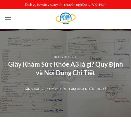
Bỏ
Dịch vụ tư vấn visa uy tín, chuyên nghiệp tại Việt Nam
qua
nội
dung
BLOG DU LỊCH
Giấy Khám Sức Khỏe A3 là gì? Quy Định
và Nội Dung Chi Tiết
ĐĂNG VÀO
28/11/2025
BỞI
TEAM VISA NƯỚC NGOÀI