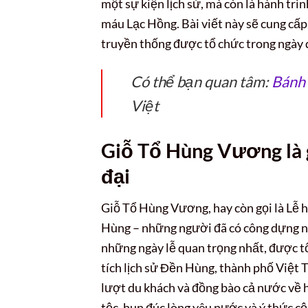
một sự kiện lịch sử, mà còn là hành trì
máu Lạc Hồng. Bài viết này sẽ cung cấp c
truyền thống được tổ chức trong ngày q
Có thể bạn quan tâm:
Bánh 
Việt
Giỗ Tổ Hùng Vương là g
đại
Giỗ Tổ Hùng Vương, hay còn gọi là Lễ hộ
Hùng – những người đã có công dựng n
những ngày lễ quan trọng nhất, được t
tích lịch sử Đền Hùng, thành phố Việt T
lượt du khách và đồng bào cả nước về 
tộc, hun đúc lòng yêu nước và ý thức c