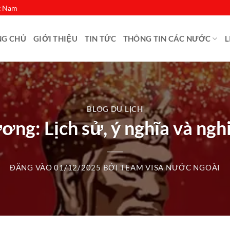
ệt Nam
NG CHỦ
GIỚI THIỆU
TIN TỨC
THÔNG TIN CÁC NƯỚC
L
BLOG DU LỊCH
ng: Lịch sử, ý nghĩa và nghi
ĐĂNG VÀO
01/12/2025
BỞI
TEAM VISA NƯỚC NGOÀI