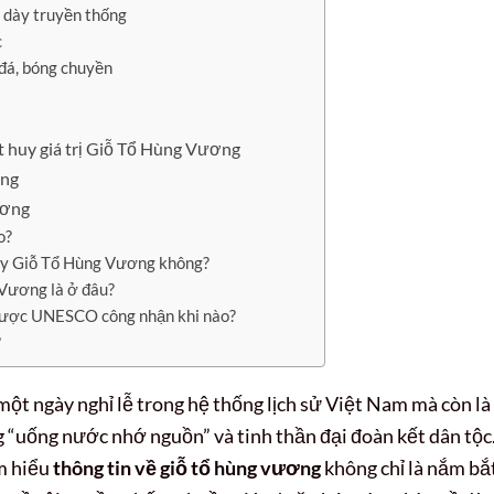
h dày truyền thống
c
 đá, bóng chuyền
t huy giá trị Giỗ Tổ Hùng Vương
ùng
ương
o?
ày Giỗ Tổ Hùng Vương không?
 Vương là ở đâu?
ược UNESCO công nhận khi nào?
?
ột ngày nghỉ lễ trong hệ thống lịch sử Việt Nam mà còn là
 “uống nước nhớ nguồn” và tinh thần đại đoàn kết dân tộc
ìm hiểu
thông tin về giỗ tổ hùng vương
không chỉ là nắm bắ