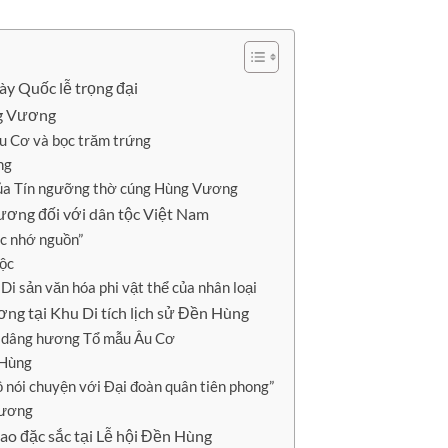
ày Quốc lễ trọng đại
ng Vương
u Cơ và bọc trăm trứng
ng
 của Tín ngưỡng thờ cúng Hùng Vương
ương đối với dân tộc Việt Nam
c nhớ nguồn”
tộc
 sản văn hóa phi vật thể của nhân loại
ơng tại Khu Di tích lịch sử Đền Hùng
ễ dâng hương Tổ mẫu Âu Cơ
 Hùng
ồ nói chuyện với Đại đoàn quân tiên phong”
hương
hao đặc sắc tại Lễ hội Đền Hùng