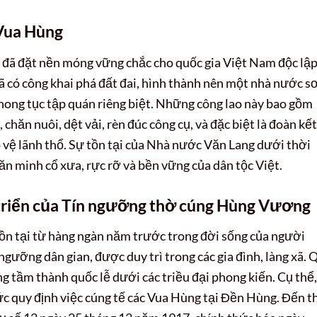
Vua Hùng
đã đặt nền móng vững chắc cho quốc gia Việt Nam độc lập
đã có công khai phá đất đai, hình thành nên một nhà nước s
 phong tục tập quán riêng biệt. Những công lao này bao gồm
chăn nuôi, dệt vải, rèn đúc công cụ, và đặc biệt là đoàn kết
o vệ lãnh thổ. Sự tồn tại của Nhà nước Văn Lang dưới thời
n minh cổ xưa, rực rỡ và bền vững của dân tộc Việt.
 triển của Tín ngưỡng thờ cúng Hùng Vương
n tại từ hàng ngàn năm trước trong đời sống của người
 ngưỡng dân gian, được duy trì trong các gia đình, làng xã. 
g tầm thành quốc lễ dưới các triều đại phong kiến. Cụ thể,
hức quy định việc cúng tế các Vua Hùng tại Đền Hùng. Đến t