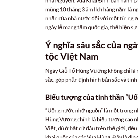
nhà Nguyễn, vua Khải Định ban hành Dụ
mùng 10 tháng 3 âm lịch hàng năm là n
nhận của nhà nước đối với một tín ngư
ngày lễ mang tầm quốc gia, thể hiện sự k
Ý nghĩa sâu sắc của ng
tộc Việt Nam
Ngày Giỗ Tổ Hùng Vương không chỉ là 
sắc, góp phần định hình bản sắc và tinh
Biểu tượng của tinh thần “U
“Uống nước nhớ nguồn” là một trong nh
Hùng Vương chính là biểu tượng cao nh
Việt, dù ở bất cứ đâu trên thế giới, đ
khai quốc của các Vua Hùng. Đây là dịp