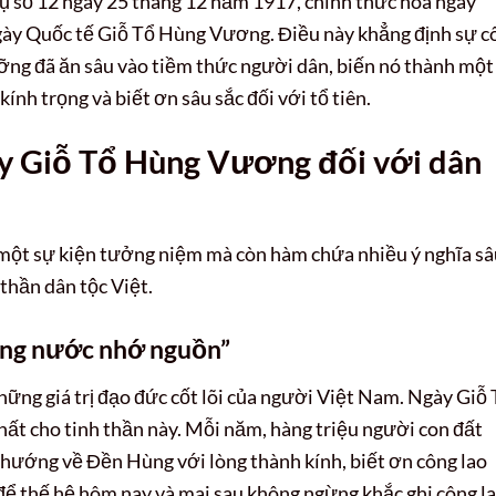
 số 12 ngày 25 tháng 12 năm 1917, chính thức hóa ngày
gày Quốc tế Giỗ Tổ Hùng Vương. Điều này khẳng định sự c
ỡng đã ăn sâu vào tiềm thức người dân, biến nó thành một
ính trọng và biết ơn sâu sắc đối với tổ tiên.
ày Giỗ Tổ Hùng Vương đối với dân
một sự kiện tưởng niệm mà còn hàm chứa nhiều ý nghĩa sâ
 thần dân tộc Việt.
ống nước nhớ nguồn”
ững giá trị đạo đức cốt lõi của người Việt Nam. Ngày Giỗ
ất cho tinh thần này. Mỗi năm, hàng triệu người con đất
ều hướng về Đền Hùng với lòng thành kính, biết ơn công lao
 để thế hệ hôm nay và mai sau không ngừng khắc ghi công l