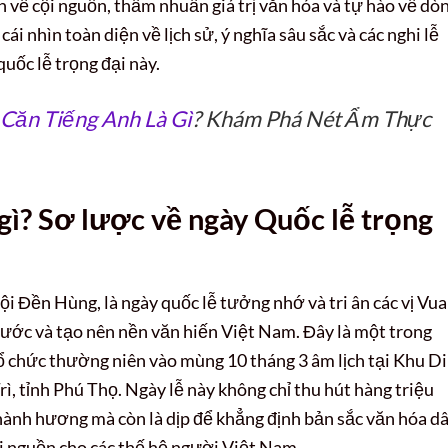
nh về cội nguồn, thấm nhuần giá trị văn hóa và tự hào về dò
ái nhìn toàn diện về lịch sử, ý nghĩa sâu sắc và các nghi lễ
uốc lễ trọng đại này.
Căn Tiếng Anh Là Gì
? Khám Phá Nét Ẩm Thực
ì? Sơ lược về ngày Quốc lễ trọng
i Đền Hùng, là ngày quốc lễ tưởng nhớ và tri ân các vị Vua
ước và tạo nên nền văn hiến Việt Nam. Đây là một trong
ổ chức thường niên vào mùng 10 tháng 3 âm lịch tại Khu Di
rì, tỉnh Phú Thọ. Ngày lễ này không chỉ thu hút hàng triệu
hành hương mà còn là dịp để khẳng định bản sắc văn hóa d
ội nguồn cho các thế hệ người Việt Nam.