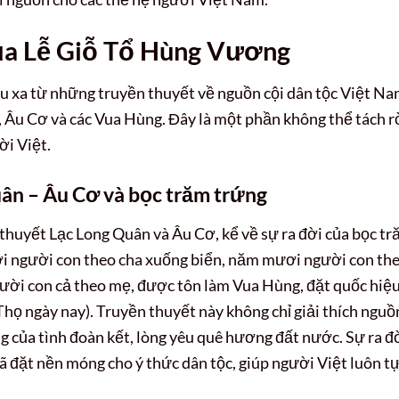
của Lễ Giỗ Tổ Hùng Vương
 xa từ những truyền thuyết về nguồn cội dân tộc Việt Na
, Âu Cơ và các Vua Hùng. Đây là một phần không thể tách r
ời Việt.
ân – Âu Cơ và bọc trăm trứng
thuyết Lạc Long Quân và Âu Cơ, kể về sự ra đời của bọc t
i người con theo cha xuống biển, năm mươi người con th
gười con cả theo mẹ, được tôn làm Vua Hùng, đặt quốc hiệu
họ ngày nay). Truyền thuyết này không chỉ giải thích nguồ
g của tình đoàn kết, lòng yêu quê hương đất nước. Sự ra đ
ã đặt nền móng cho ý thức dân tộc, giúp người Việt luôn t