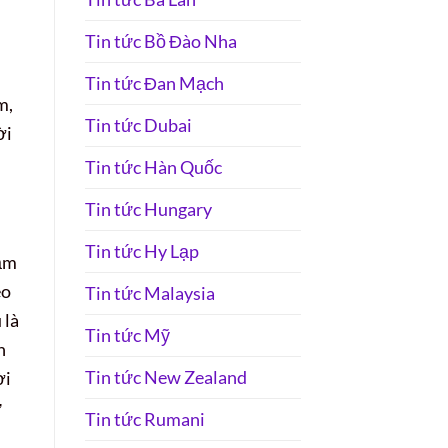
Tin tức Bồ Đào Nha
Tin tức Đan Mạch
m,
Tin tức Dubai
ời
Tin tức Hàn Quốc
Tin tức Hungary
Tin tức Hy Lạp
răm
eo
Tin tức Malaysia
 là
Tin tức Mỹ
n
Tin tức New Zealand
ời
ự
Tin tức Rumani